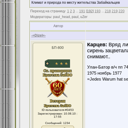
Климат и природа по месту жительства Забайкальцев
Переход на страницу
1
2
3
...
191
[
192
]
193
...
218
219
220
Модераторы: paul_head, paul, uZer
Автор
-=Dizel=-
Карцев:
Вряд ли.
БП-800
сирень зацветала
снимают..
Улан-Батор в/ч пп 7
1975 ноябрь 1977
=Jedes Warum hat se
ID пользователя #3453
Зарегистрирован: 10.08.10 :
17:55
Сообщений: 1234