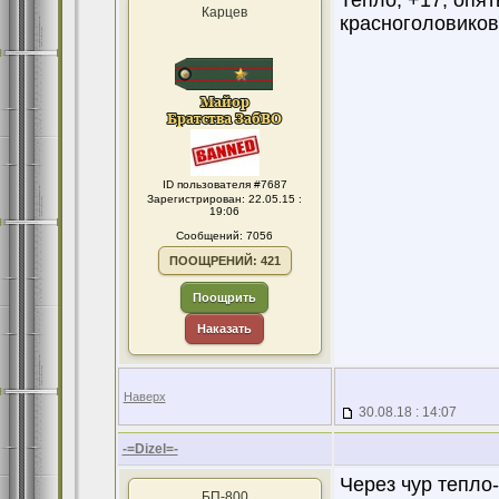
Тепло, +17, опя
Карцев
красноголовиков,
ID пользователя #7687
Зарегистрирован: 22.05.15 :
19:06
Сообщений: 7056
ПООЩРЕНИЙ: 421
Поощрить
Наказать
Наверх
30.08.18 : 14:07
-=Dizel=-
Через чур тепло-
БП-800