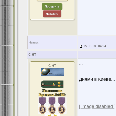
Поощрить
Наказать
Наверх
15.08.18 : 04:24
С-НТ
...
С-НТ
Днями в Киеве...
[ image disabled ]