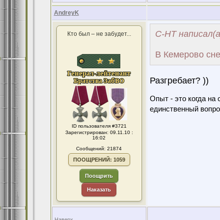
AndreyK
С-НТ написал(а
Кто был – не забудет...
В Кемерово снег
Разгребает? ))
Опыт - это когда на
единственный вопро
ID пользователя #3721
Зарегистрирован: 09.11.10 :
16:02
Сообщений: 21874
ПООЩРЕНИЙ: 1059
Поощрить
Наказать
Наверх