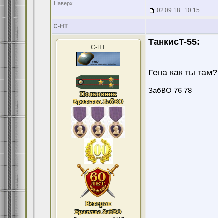
Наверх
02.09.18 : 10:15
С-НТ
ТанкисТ-55:
С-НТ
Гена как ты там?
ЗабВО 76-78