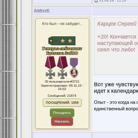
31.08.18 : 11:10
AndreyK
Карцев Сергей 
Кто был – не забудет...
+20! Кончается 
наступающей ос
сеял что либо!
ID пользователя #3721
Вот уже чувству
Зарегистрирован: 09.11.10 :
16:02
идет к календар
Сообщений: 21874
Опыт - это когда на
ПООЩРЕНИЙ: 1059
единственный вопро
Поощрить
Наказать