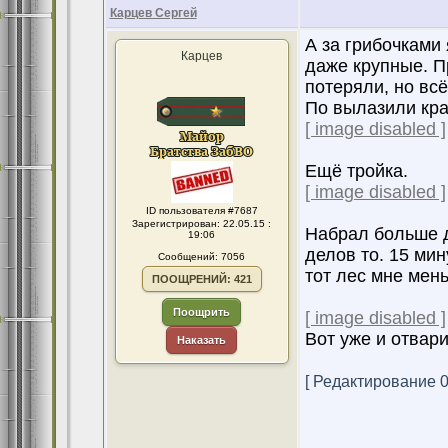
Карцев Сергей
А за грибочками 
Карцев
даже крупные. П
потеряли, но вс
По вылазили кра
[ image disabled ]
Ещё тройка.
[ image disabled ]
ID пользователя #7687
Зарегистрирован: 22.05.15 :
Набрал больше д
19:06
делов то. 15 мин
Сообщений: 7056
тот лес мне мен
ПООЩРЕНИЙ: 421
Поощрить
[ image disabled ]
Вот уже и отвари
Наказать
[ Редактирование 05