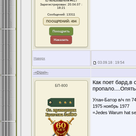
ID пользователя #417
Зарегистрирован: 20.04.07 :
18:21
Сообщений: 13311
ПООЩРЕНИЙ: 494
Поощрить
Наказать
Наверх
03.09.18 : 19:54
-=Dizel=-
Как поет бард,в 
БП-800
пропало....Опять 
Улан-Батор в/ч пп 7
1975 ноябрь 1977
=Jedes Warum hat se