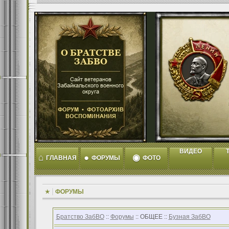
ВИДЕО
T
⌂
●
◉
ГЛАВНАЯ
ФОРУМЫ
ФОТО
ФОРУМЫ
Братство ЗабВО
::
Форумы
:: ОБЩЕЕ ::
Бузная ЗабВО