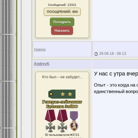
Сообщений: 13311
ПООЩРЕНИЙ: 494
Поощрить
Наказать
Наверх
26.06.18 : 06:13
AndreyK
У нас с утра вче
Кто был – не забудет...
Опыт - это когда на
единственный вопро
ID пользователя #3721