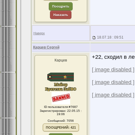
Поощрить
Наказать
Наверх
18.07.18 : 09:51
Карцев Сергей
+22, сходил в ле
Карцев
[ image disabled ]
[ image disabled ]
[ image disabled ]
ID пользователя #7687
Зарегистрирован: 22.05.15 :
19:06
Сообщений: 7056
ПООЩРЕНИЙ: 421