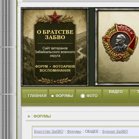
ВИДЕО
T
⌂
●
◉
ГЛАВНАЯ
ФОРУМЫ
ФОТО
ФОРУМЫ
Братство ЗабВО
::
Форумы
:: ОБЩЕЕ ::
Бузная ЗабВО