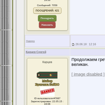
19:06
Сообщений: 7056
ПООЩРЕНИЙ: 421
Поощрить
Наказать
Наверх
26.06.18 : 12:16
Карцев Сергей
Продолжаем греть
Карцев
великан.
[ image disabled ]
ID пользователя #7687
Зарегистрирован: 22.05.15 :
19:06