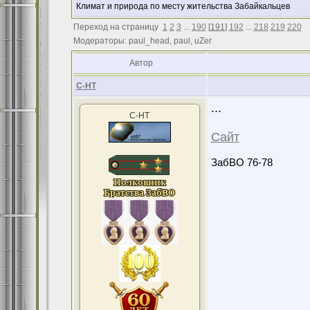
Климат и природа по месту жительства Забайкальцев
Переход на страницу
1
2
3
...
190
[
191
]
192
...
218
219
220
Модераторы: paul_head, paul, uZer
Автор
С-НТ
...
С-НТ
Сайт
ЗабВО 76-78