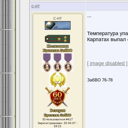
С-НТ
...
С-НТ
Температура упа
Карпатах выпал 
[ image disabled ]
ЗабВО 76-78
ID пользователя #417
Зарегистрирован: 20.04.07 :
18:21