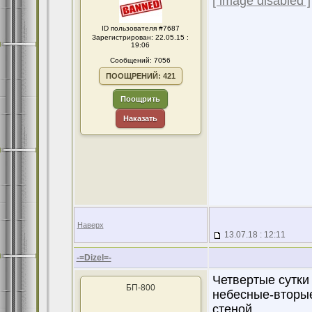
[ image disabled ]
ID пользователя #7687
Зарегистрирован: 22.05.15 :
19:06
Сообщений: 7056
ПООЩРЕНИЙ: 421
Поощрить
Наказать
Наверх
13.07.18 : 12:11
-=Dizel=-
Четвертые сутки
БП-800
небесные-вторые
стеной...