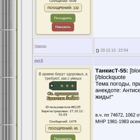
Сообщений: 5436
ПООЩРЕНИЙ: 132
Поощрить
Наказать
Наверх
20.12.13 : 22:54
оус5
ТанкисТ-55:
[blo
В армию берут здоровых, а
[/blockquote
требуют, как с умных
Тема погоды, при
анекдоте: Антисе
жиды!"
ID пользователя #6135
Зарегистрирован: 27.10.12 :
в.ч. пп 74672, 1062
01:03
МНР 1981-1983 осен
Сообщений: 1476
ПООЩРЕНИЙ: 65
Поощрить