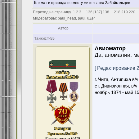
Климат и природа по месту жительства Забайкальцев
Переход на страницу
1
2
3
...
136
[
137
]
138
...
218
219
220
Модераторы: paul_head, paul, uZer
Автор
ТанкисТ-55
Авиоматор
Да, аномалии, ма
[ Редактирование 20
г. Чита, Антипиха в/
ст. Дивизионная, в/ч
ноябрь 1974 - май 1
ID пользователя #3479