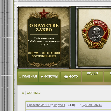
ВИДЕО
T
⌂
●
◉
ГЛАВНАЯ
ФОРУМЫ
ФОТО
ФОРУМЫ
Братство ЗабВО
::
Форумы
:: ОБЩЕЕ ::
Бузная ЗабВО