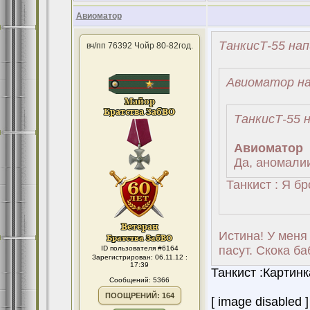
Авиоматор
ТанкисТ-55 нап
вч/пп 76392 Чойр 80-82год.
Авиоматор на
ТанкисТ-55 н
Авиоматор
Да, аномалии
Танкист : Я б
Истина! У меня
пасут. Скока ба
ID пользователя #6164
Зарегистрирован: 06.11.12 :
17:39
Танкист :Картинк
Сообщений: 5366
ПООЩРЕНИЙ: 164
[ image disabled ]