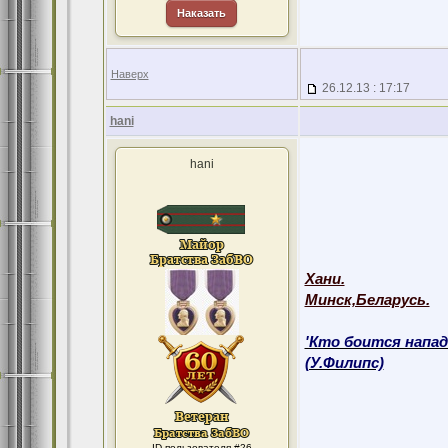
Наказать
Наверх
26.12.13 : 17:17
hani
hani
Хани.
Минск,Беларусь.
'Кто боится напад
(У.Филипс)
ID пользователя #26