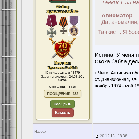
ТанкисТ-55 на
Авиоматор
Да, аномалии,
Танкист : Я бр
Истина! У меня 
Скока бабла дела
г. Чита, Антипиха в/
ID пользователя #3479
Зарегистрирован: 24.08.10 :
ст. Дивизионная, в/ч
08:54
ноябрь 1974 - май 1
Сообщений: 5436
ПООЩРЕНИЙ: 132
Поощрить
Наказать
Наверх
20.12.13 : 18:38