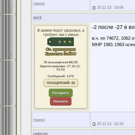
Наверх
25.12.13 : 10:06
оус5
-2 после -27 в в
В армию берут здоровых, а
требуют, как с умных
в.ч. пп 74672, 1062
МНР 1981-1983 осен
ID пользователя #6135
Зарегистрирован: 27.10.12 :
01:03
Сообщений: 1476
ПООЩРЕНИЙ: 65
Поощрить
Наказать
Наверх
25.12.13 : 10:10
rudncmt