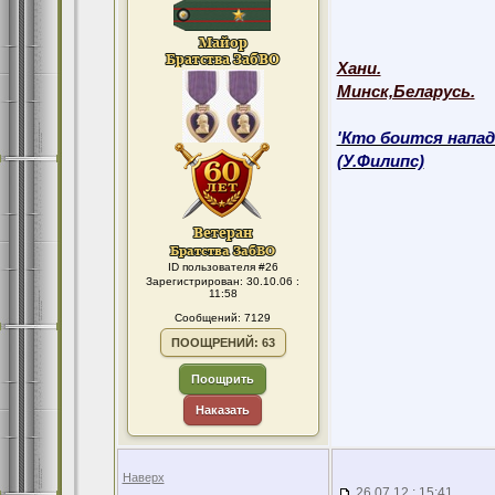
Хани.
Минск,Беларусь.
'Кто боится напад
(У.Филипс)
ID пользователя #26
Зарегистрирован: 30.10.06 :
11:58
Сообщений: 7129
ПООЩРЕНИЙ: 63
Поощрить
Наказать
Наверх
26.07.12 : 15:41