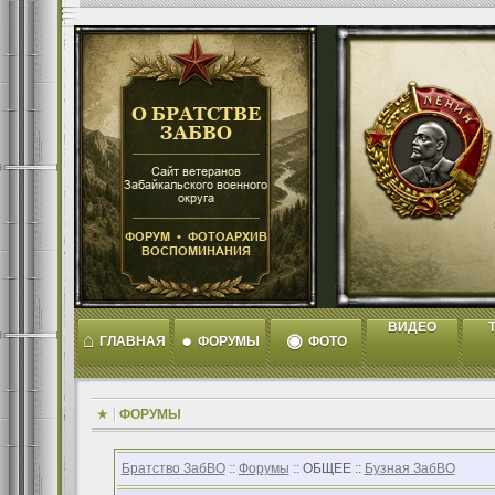
ВИДЕО
T
⌂
●
◉
ГЛАВНАЯ
ФОРУМЫ
ФОТО
ФОРУМЫ
Братство ЗабВО
::
Форумы
:: ОБЩЕЕ ::
Бузная ЗабВО