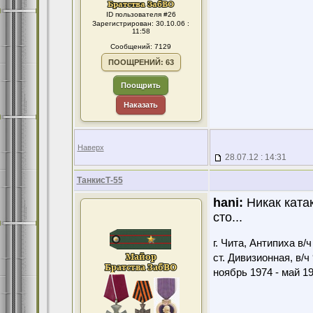
ID пользователя #26
Зарегистрирован: 30.10.06 :
11:58
Сообщений: 7129
ПООЩРЕНИЙ: 63
Поощрить
Наказать
Наверх
28.07.12 : 14:31
ТанкисТ-55
hani:
Никак катак
сто...
г. Чита, Антипиха в/
ст. Дивизионная, в/ч
ноябрь 1974 - май 1