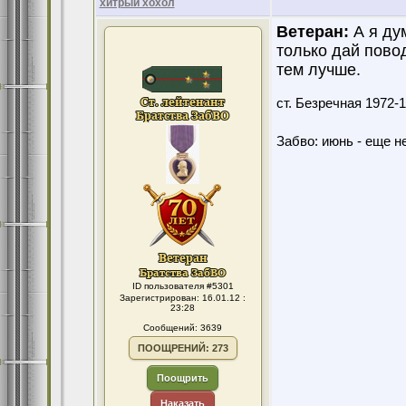
хитрый хохол
Ветеран:
А я дум
только дай повод
тем лучше.
ст. Безречная 1972
Забво: июнь - еще не
ID пользователя #5301
Зарегистрирован: 16.01.12 :
23:28
Сообщений: 3639
ПООЩРЕНИЙ: 273
Поощрить
Наказать