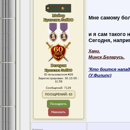
Мне самому боль
и я сам такого 
Сегодня, например
Хани.
Минск,Беларусь.
'Кто боится напад
ID пользователя #26
(У.Филипс)
Зарегистрирован: 30.10.06 :
11:58
Сообщений: 7129
ПООЩРЕНИЙ: 63
Поощрить
Наказать
Наверх