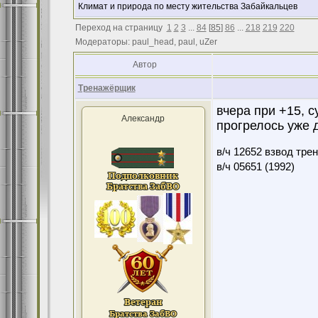
Климат и природа по месту жительства Забайкальцев
Переход на страницу
1
2
3
...
84
[
85
]
86
...
218
219
220
Модераторы: paul_head, paul, uZer
Автор
Тренажёрщик
вчера при +15, с
Александр
прогрелось уже 
в/ч 12652 взвод тре
в/ч 05651 (1992)