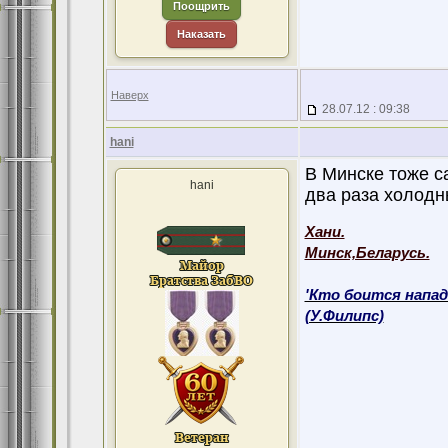
Поощрить
Наказать
Наверх
28.07.12 : 09:38
hani
В Минске тоже сам
hani
два раза холодны
Хани.
Минск,Беларусь.
'Кто боится напад
(У.Филипс)