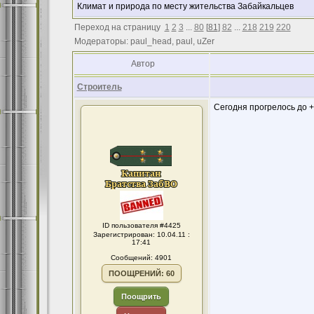
Климат и природа по месту жительства Забайкальцев
Переход на страницу
1
2
3
...
80
[
81
]
82
...
218
219
220
Модераторы: paul_head, paul, uZer
Автор
Строитель
Сегодня прогрелось до +
ID пользователя #4425
Зарегистрирован: 10.04.11 :
17:41
Сообщений: 4901
ПООЩРЕНИЙ: 60
Поощрить