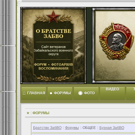
ВИДЕО
T
⌂
●
◉
ГЛАВНАЯ
ФОРУМЫ
ФОТО
ФОРУМЫ
Братство ЗабВО
::
Форумы
:: ОБЩЕЕ ::
Бузная ЗабВО