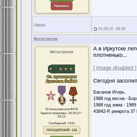
Наказать
Наверх
01.09.10 : 08:28
Мотострелок
А в Иркутске лет
Мотострелок
плотненько...
[ image disabled ]
Сегодня засолил
Басанов Игорь.
1988 год весна - Бо
1988 год зима - 198
ID пользователя #479
43842-Р, ремрота 3
Зарегистрирован: 18.05.07 :
10:12
Сообщений: 1511
ПООЩРЕНИЙ: 142