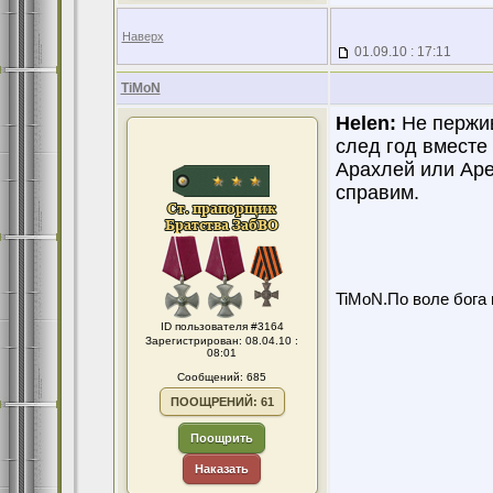
Наверх
01.09.10 : 17:11
TiMoN
Helen:
Не пержива
след год вместе
Арахлей или Аре
справим.
TiMoN.По воле бога 
ID пользователя #3164
Зарегистрирован: 08.04.10 :
08:01
Сообщений: 685
ПООЩРЕНИЙ: 61
Поощрить
Наказать