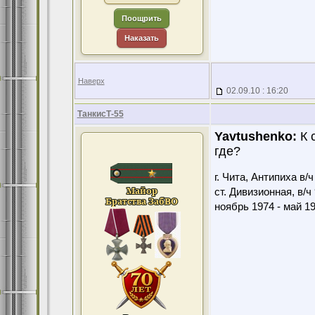
Поощрить
Наказать
Наверх
02.09.10 : 16:20
ТанкисТ-55
Yavtushenko:
К с
где?
г. Чита, Антипиха в/
ст. Дивизионная, в/ч
ноябрь 1974 - май 1