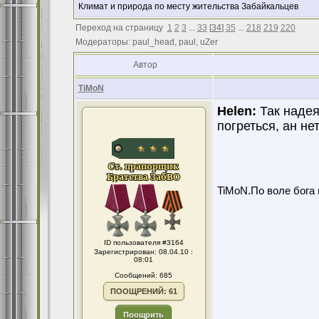
Климат и природа по месту жительства Забайкальцев
Переход на страницу
1
2
3
...
33
[
34
]
35
...
218
219
220
Модераторы: paul_head, paul, uZer
Автор
TiMoN
Helen:
Так надея
погреться, ан не
TiMoN.По воле бога 
ID пользователя #3164
Зарегистрирован: 08.04.10 :
08:01
Сообщений: 685
ПООЩРЕНИЙ: 61
Поощрить