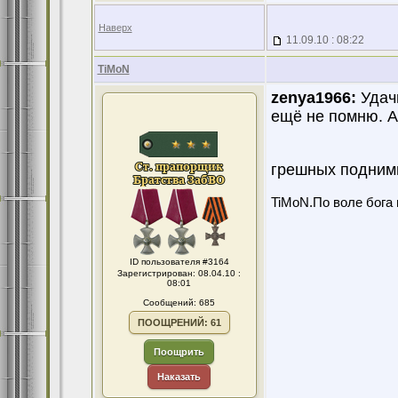
Наверх
11.09.10 : 08:22
TiMoN
zenya1966:
Удачи
ещё не помню. А 
грешных подними
TiMoN.По воле бога 
ID пользователя #3164
Зарегистрирован: 08.04.10 :
08:01
Сообщений: 685
ПООЩРЕНИЙ: 61
Поощрить
Наказать