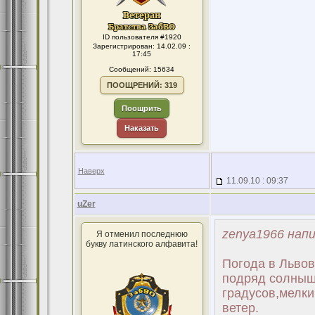
ID пользователя #1920
Зарегистрирован: 14.02.09 :
17:45
Сообщений: 15634
ПООЩРЕНИЙ: 319
Поощрить
Наказать
Наверх
11.09.10 : 09:37
uZer
zenya1966 напи
Я отменил последнюю
букву латинского алфавита!
Погода в Львове
подряд солнышк
градусов,мелки
ветер.