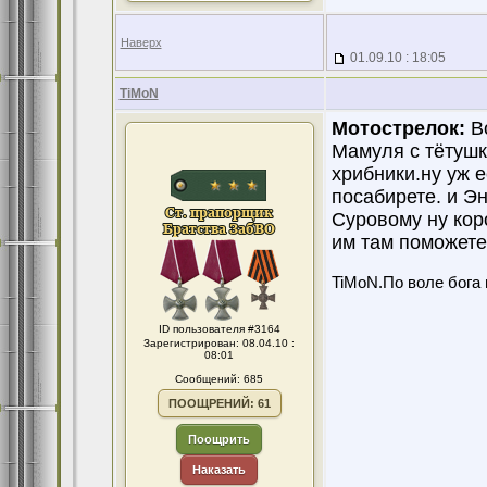
Наверх
01.09.10 : 18:05
TiMoN
Мотострелок:
Во
Мамуля с тётушк
хрибники.ну уж е
посабирете. и Эн
Суровому ну кор
им там поможете
TiMoN.По воле бога 
ID пользователя #3164
Зарегистрирован: 08.04.10 :
08:01
Сообщений: 685
ПООЩРЕНИЙ: 61
Поощрить
Наказать