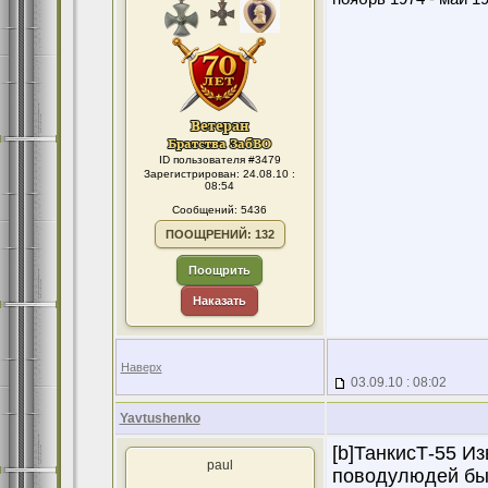
ID пользователя #3479
Зарегистрирован: 24.08.10 :
08:54
Сообщений: 5436
ПООЩРЕНИЙ: 132
Поощрить
Наказать
Наверх
03.09.10 : 08:02
Yavtushenko
[b]ТанкисТ-55 Из
paul
поводулюдей быв