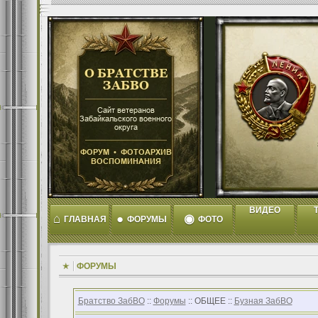
ВИДЕО
T
⌂
●
◉
ГЛАВНАЯ
ФОРУМЫ
ФОТО
ФОРУМЫ
Братство ЗабВО
::
Форумы
:: ОБЩЕЕ ::
Бузная ЗабВО