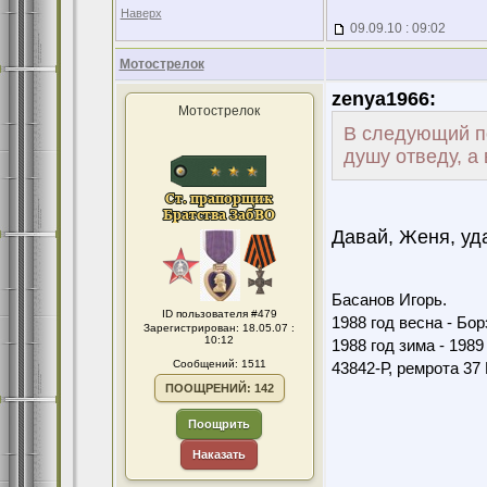
Наверх
09.09.10 : 09:02
Мотострелок
zenya1966:
Мотострелок
В следующий по
душу отведу, а
Давай, Женя, уд
Басанов Игорь.
ID пользователя #479
1988 год весна - Бо
Зарегистрирован: 18.05.07 :
10:12
1988 год зима - 198
Сообщений: 1511
43842-Р, ремрота 3
ПООЩРЕНИЙ: 142
Поощрить
Наказать