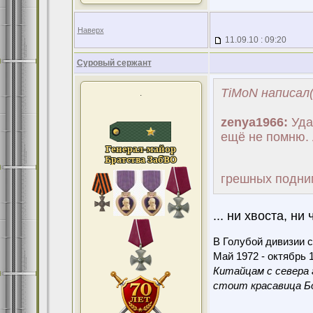
Наверх
11.09.10 : 09:20
Суровый сержант
TiMoN написал(
.
zenya1966:
Удач
ещё не помню. 
грешных подним
... ни хвоста, ни 
В Голубой дивизии с
Май 1972 - октябрь 1
Китайцам с севера 
стоит красавица Бо