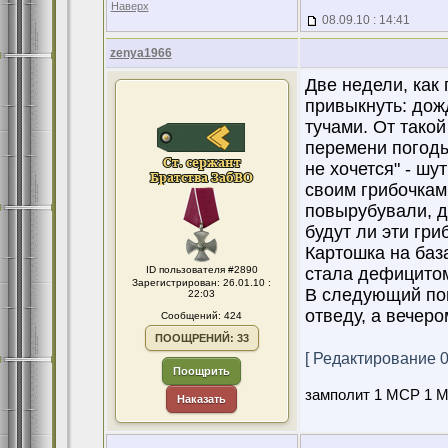
Наверх
08.09.10 : 14:41
zenya1966
Две недели, как 
привыкнуть: дожд
тучами. От тако
перемени погоды
не хочется" - шу
своим грибочками
повырубували, д
будут ли эти гр
Картошка на база
ID пользователя #2890
стала дефицито
Зарегистрирован: 26.01.10 :
В следующий пон
22:03
отведу, а вечер
Сообщений: 424
ПООЩРЕНИЙ: 33
[ Редактирование 09
Поощрить
замполит 1 МСР 1 МС
Наказать