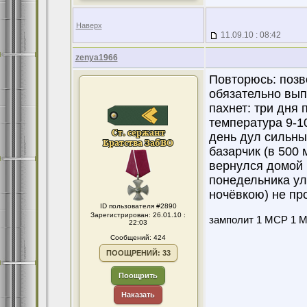
Наверх
11.09.10 : 08:42
zenya1966
Повторюсь: позв
обязательно выпь
пахнет: три дня
температура 9-1
день дул сильны
базарчик (в 500 
вернулся домой 
понедельника ул
ночёвкою) не пр
ID пользователя #2890
Зарегистрирован: 26.01.10 :
замполит 1 МСР 1 МС
22:03
Сообщений: 424
ПООЩРЕНИЙ: 33
Поощрить
Наказать