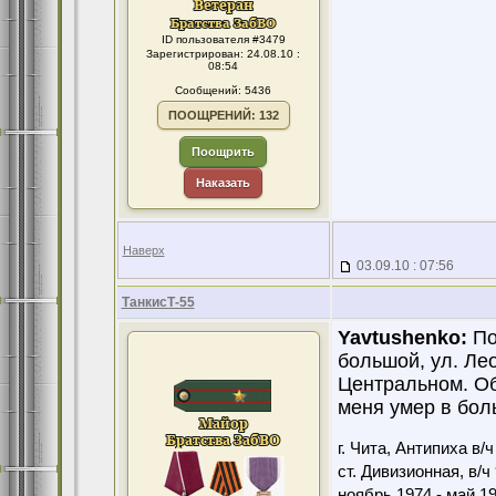
ID пользователя #3479
Зарегистрирован: 24.08.10 :
08:54
Сообщений: 5436
ПООЩРЕНИЙ: 132
Поощрить
Наказать
Наверх
03.09.10 : 07:56
ТанкисТ-55
Yavtushenko:
По
большой, ул. Лео
Центральном. Об
меня умер в боль
г. Чита, Антипиха в/
ст. Дивизионная, в/ч
ноябрь 1974 - май 1