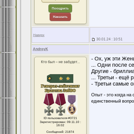
Поощрить
Наказать
Наверх
30.01.24 : 10:51
AndreyK
- Ох, уж эти Же
Кто был – не забудет...
... Одни после се
Другие - брилли
... Третьи - ещё р
- Третьи самые 
Опыт - это когда на
единственный вопро
ID пользователя #3721
Зарегистрирован: 09.11.10 :
16:02
Сообщений: 21874