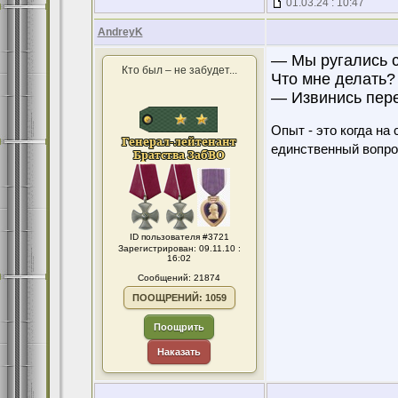
01.03.24 : 10:47
AndreyK
— Мы ругались с
Кто был – не забудет...
Что мне делать?
— Извинись перед
Опыт - это когда на
единственный вопро
ID пользователя #3721
Зарегистрирован: 09.11.10 :
16:02
Сообщений: 21874
ПООЩРЕНИЙ: 1059
Поощрить
Наказать