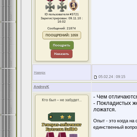
ID пользователя #3721
Зарегистрирован: 09.11.10 :
16:02
Сообщений: 21874
ПООЩРЕНИЙ: 1059
Поощрить
Наказать
Наверх
05.02.24 : 09:15
AndreyK
- Чем отличают
Кто был – не забудет...
- Покладистых ж
ложатся.
Опыт - это когда на
единственный вопро