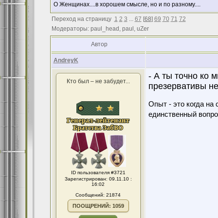
О Женщинах....в хорошем смысле, но и по разному....
Переход на страницу
1
2
3
...
67
[
68
]
69
70
71
72
Модераторы: paul_head, paul, uZer
Автор
AndreyK
- А ты точно ко 
Кто был – не забудет...
презервативы не 
Опыт - это когда на
единственный вопро
ID пользователя #3721
Зарегистрирован: 09.11.10 :
16:02
Сообщений: 21874
ПООЩРЕНИЙ: 1059