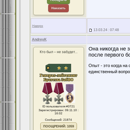
Поощрить
Наказать
Наверх
13.03.24 : 07:48
AndreyK
Она никогда не з
Кто был – не забудет...
после первого б
Опыт - это когда на
единственный вопро
ID пользователя #3721
Зарегистрирован: 09.11.10 :
16:02
Сообщений: 21874
ПООЩРЕНИЙ: 1059