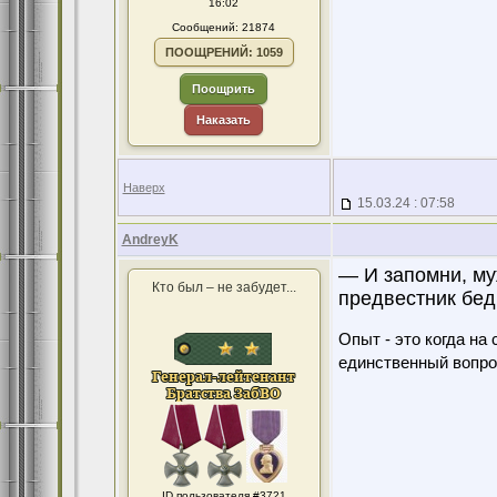
16:02
Сообщений: 21874
ПООЩРЕНИЙ: 1059
Поощрить
Наказать
Наверх
15.03.24 : 07:58
AndreyK
— И запомни, му
Кто был – не забудет...
предвестник бед
Опыт - это когда на
единственный вопро
ID пользователя #3721