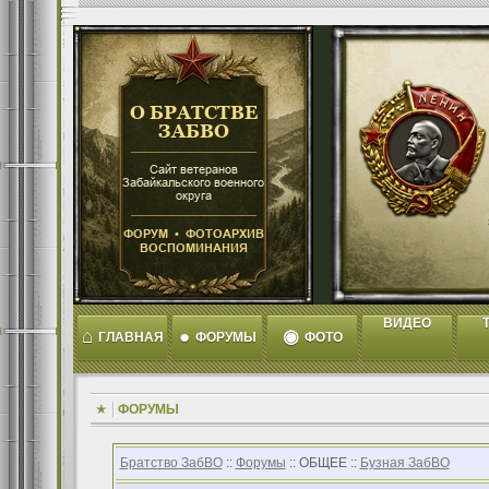
ВИДЕО
T
⌂
●
◉
ГЛАВНАЯ
ФОРУМЫ
ФОТО
ФОРУМЫ
Братство ЗабВО
::
Форумы
:: ОБЩЕЕ ::
Бузная ЗабВО