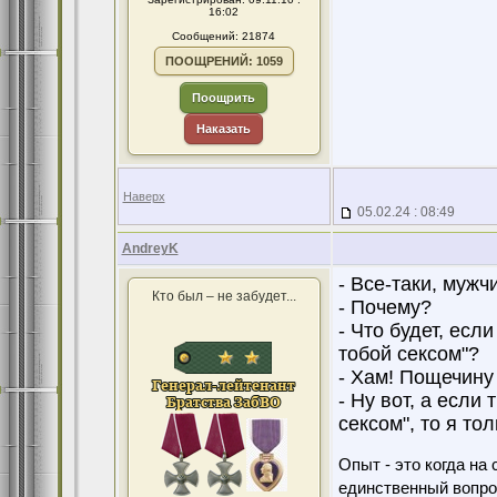
16:02
Сообщений: 21874
ПООЩРЕНИЙ: 1059
Поощрить
Наказать
Наверх
05.02.24 : 08:49
AndreyK
- Все-таки, муж
Кто был – не забудет...
- Почему?
- Что будет, если
тобой сексом"?
- Хам! Пощечину 
- Ну вот, а если
сексом", то я то
Опыт - это когда на
единственный вопро