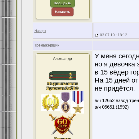
Поощрить
Наказать
Наверх
03.07.19 : 18:12
Тренажёрщик
У меня сегод
Александр
но я девочка 
в 15 вёдер го
На 15 дней от
не придётся.
в/ч 12652 взвод тре
в/ч 05651 (1992)