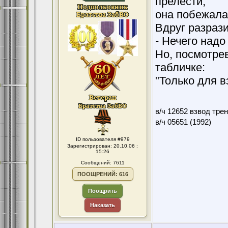
прелести,
она побежала 
Вдруг разрази
- Hечего надо
Hо, посмотрев
табличке:
"Только для в
в/ч 12652 взвод тре
в/ч 05651 (1992)
ID пользователя #979
Зарегистрирован: 20.10.06 :
15:26
Сообщений: 7611
ПООЩРЕНИЙ: 616
Поощрить
Наказать