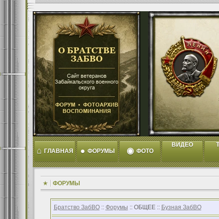
ВИДЕО
T
⌂
●
◉
ГЛАВНАЯ
ФОРУМЫ
ФОТО
ФОРУМЫ
Братство ЗабВО
::
Форумы
:: ОБЩЕЕ ::
Бузная ЗабВО