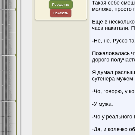
Такая себе смеш
Поощрить
моложе, просто 
Наказать
Еще в несколько
часа накатали. 
-Не, не. Руссо т
Пожаловалась чт
дорого получает
Я думал раслыша
сутенера мужем 
-Чо, говорю, у 
-У мужа.
-Чо у реального
-Да, и колечко о