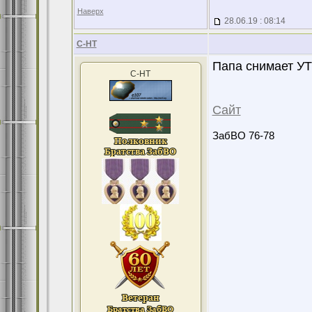
Наверх
28.06.19 : 08:14
С-НТ
Папа снимает У
С-НТ
Сайт
ЗабВО 76-78