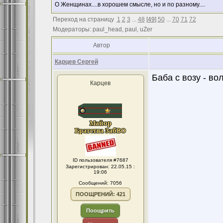
О Женщинах....в хорошем смысле, но и по разному....
Переход на страницу
1
2
3
...
48
[
49
]
50
...
70
71
72
Модераторы: paul_head, paul, uZer
Автор
Карцев Сергей
Баба с возу - во
Карцев
ID пользователя #7687
Зарегистрирован: 22.05.15 :
19:06
Сообщений: 7056
ПООЩРЕНИЙ: 421
Поощрить