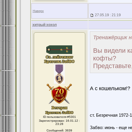
Наверх
27.05.19 : 21:19
хитрый хохол
Тренажёрщик н
Вы видели к
кофты?
Представьте,
А с кошельком!?
ст. Безречная 1972
ID пользователя #5301
Зарегистрирован: 16.01.12 :
23:28
Забво: июнь - еще не
Сообщений: 3639