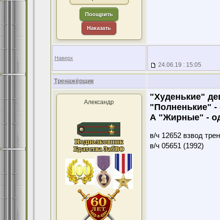
Поощрить
Наказать
Наверх
24.06.19 : 15:05
Тренажёрщик
"Худенькие" де
Александр
"Полненькие" -
А "Жирные" - о
в/ч 12652 взвод тре
в/ч 05651 (1992)