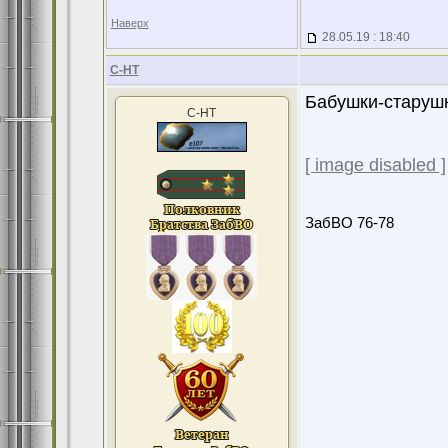
Наверх
28.05.19 : 18:40
С-НТ
Бабушки-старуш
С-НТ
[ image disabled ]
ЗабВО 76-78