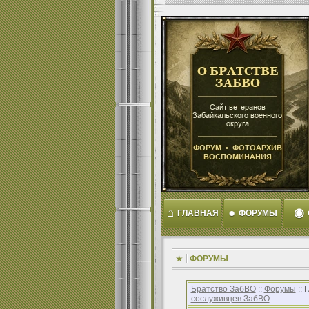
⌂
●
◉
ГЛАВНАЯ
ФОРУМЫ
ФОРУМЫ
Братство ЗабВО
::
Форумы
::
сослуживцев ЗабВО