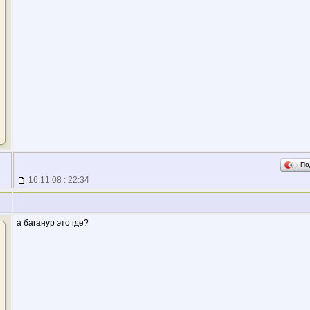
По
16.11.08 : 22:34
а баганур это где?