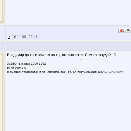
По
16.11.08 : 22:46
Владимир да ты с компом на ты, оказывается. Сам то откуда? :-D
ЗабВО, Баганур 1990-1992
вч пп 29043 К
(Комендантская рота) (для непонятливых - РОТА УПРАВЛЕНИЯ ШТАБА ДИВИЗИИ)