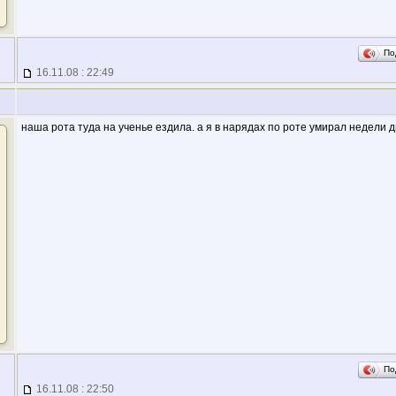
По
16.11.08 : 22:49
наша рота туда на ученье ездила. а я в нарядах по роте умирал недели 
По
16.11.08 : 22:50