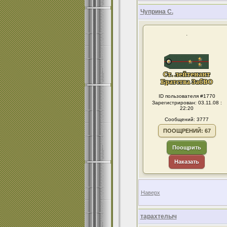
Чуприна С.
.
ID пользователя #1770
Зарегистрирован: 03.11.08 :
22:20
Сообщений: 3777
ПООЩРЕНИЙ: 67
Поощрить
Наказать
Наверх
тарахтелыч