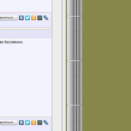
делиться…
две бессменно.
делиться…