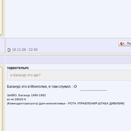
По
16.11.08 : 22:45
тарахтелыч:
а баганур это где?
Баганур это в Монголии, я там служил. :-D
ЗабВО, Баганур 1990-1992
вч пп 29043 К
(Комендантская рота) (для непонятливых - РОТА УПРАВЛЕНИЯ ШТАБА ДИВИЗИИ)