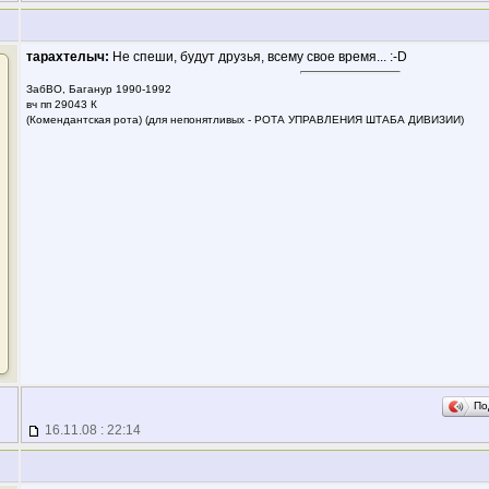
тарахтелыч:
Не спеши, будут друзья, всему свое время... :-D
ЗабВО, Баганур 1990-1992
вч пп 29043 К
(Комендантская рота) (для непонятливых - РОТА УПРАВЛЕНИЯ ШТАБА ДИВИЗИИ)
По
16.11.08 : 22:14