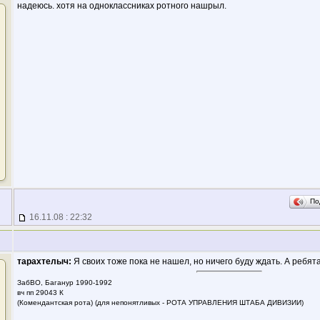
надеюсь. хотя на одноклассниках ротного нашрыл.
По
16.11.08 : 22:32
тарахтелыч:
Я своих тоже пока не нашел, но ничего буду ждать. А ребята
ЗабВО, Баганур 1990-1992
вч пп 29043 К
(Комендантская рота) (для непонятливых - РОТА УПРАВЛЕНИЯ ШТАБА ДИВИЗИИ)