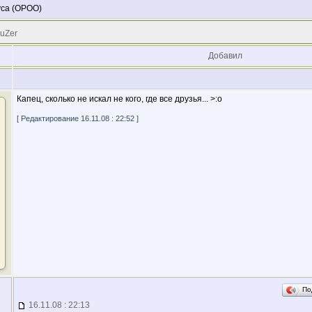
уса (ОРОО)
 uZer
Добавил
Капец, сколько не искал не кого, где все друзья... >:o
[ Редактирование 16.11.08 : 22:52 ]
По
16.11.08 : 22:13