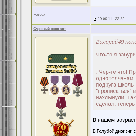
Наверх
19.09.11 : 22:22
Суровый сержант
Валерий49 напи
.
Что-то я забури
. Чер-те что! 
однополчанам. 
подруга школьн
"прописаться" в
нахлынули. Така
сделал, теперь
В нашем возрасте
В Голубой дивизии с