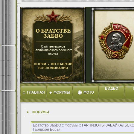
ВИДЕО
T
⌂
●
◉
ГЛАВНАЯ
ФОРУМЫ
ФОТО
ФОРУМЫ
Братство ЗабВО
::
Форумы
:: ГАРНИЗОНЫ ЗАБАЙКАЛЬСКО
Гарнизон Борзя.