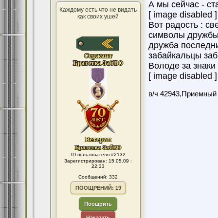
А мы сейчас - с
Каждому есть что не видать
[ image disabled ]
как своих ушей
Вот радость : с
символы дружбы 
дружба последни
забайкальцы забв
Володе за знаки 
[ image disabled ]
в/ч 42943,Приемный
ID пользователя #2132
Зарегистрирован: 15.05.09 :
22:33
Сообщений: 332
ПООЩРЕНИЙ: 19
Поощрить
Наказать