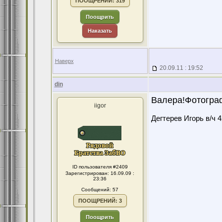
ПООЩРЕНИЙ: 319
Поощрить
Наказать
Наверх
20.09.11 : 19:52
din
Валера!Фотогра
iigor
Дегтерев Игорь в/ч 
ID пользователя #2409
Зарегистрирован: 16.09.09 :
23:36
Сообщений: 57
ПООЩРЕНИЙ: 3
Поощрить