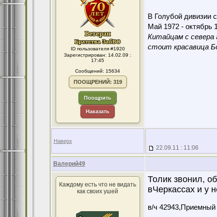
В Голубой дивизии с
Май 1972 - октябрь 1
Китайцам с севера 
стоит красавица Бо
ID пользователя #1920
Зарегистрирован: 14.02.09 :
17:45
Сообщений: 15634
ПООЩРЕНИЙ: 319
Поощрить
Наказать
Наверх
22.09.11 : 11:06
Валерий49
Толик звонил, о
Каждому есть что не видать
вЧеркассах и у н
как своих ушей
в/ч 42943,Приемный