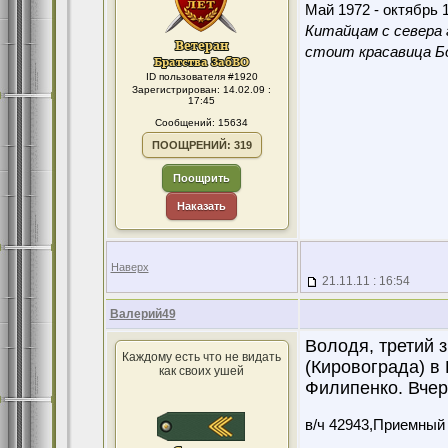
Май 1972 - октябрь 1
Китайцам с севера 
стоит красавица Бо
ID пользователя #1920
Зарегистрирован: 14.02.09 :
17:45
Сообщений: 15634
ПООЩРЕНИЙ: 319
Поощрить
Наказать
Наверх
21.11.11 : 16:54
Валерий49
Володя, третий 
Каждому есть что не видать
(Кировограда) в
как своих ушей
Филипенко. Вчер
в/ч 42943,Приемный