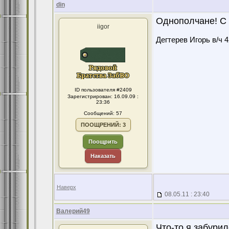
din
Однополчане! С 
iigor
Дегтерев Игорь в/ч 
ID пользователя #2409
Зарегистрирован: 16.09.09 :
23:36
Сообщений: 57
ПООЩРЕНИЙ: 3
Поощрить
Наказать
Наверх
08.05.11 : 23:40
Валерий49
Что-то я забурил