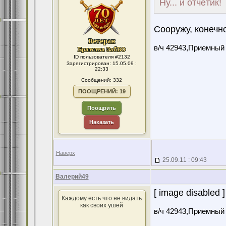
Ну... и отчётик!
Сооружу, конечно
в/ч 42943,Приемный
ID пользователя #2132
Зарегистрирован: 15.05.09 :
22:33
Сообщений: 332
ПООЩРЕНИЙ: 19
Поощрить
Наказать
Наверх
25.09.11 : 09:43
Валерий49
[ image disabled ]
Каждому есть что не видать
как своих ушей
в/ч 42943,Приемный