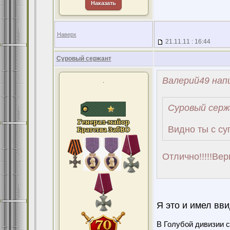
Наказать
Наверх
21.11.11 : 16:44
Суровый сержант
Валерий49 напи
.
Суровый серж
Видно ты с су
Отлично!!!!!Ве
Я это и имел вви
В Голубой дивизии с