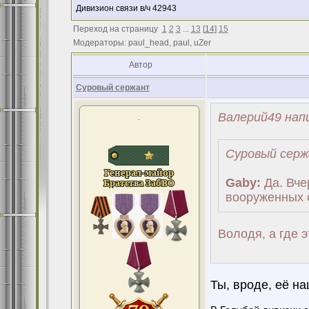
Дивизион связи в/ч 42943
Переход на страницу
1
2
3
...
13
[
14
]
15
Модераторы: paul_head, paul, uZer
Автор
Суровый сержант
Валерий49 напи
.
Суровый серж
Gaby:
Да. Вче
вооруженных 
Володя, а где э
Ты, вроде, её на