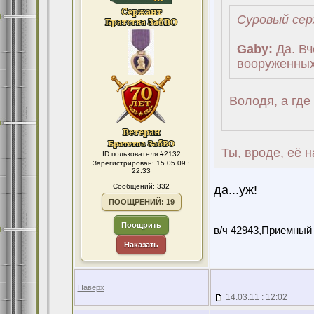
Суровый сер
Gaby:
Да. Вч
вооруженных
Володя, а где 
Ты, вроде, её 
ID пользователя #2132
Зарегистрирован: 15.05.09 :
22:33
Сообщений: 332
да...уж!
ПООЩРЕНИЙ: 19
Поощрить
в/ч 42943,Приемный
Наказать
Наверх
14.03.11 : 12:02