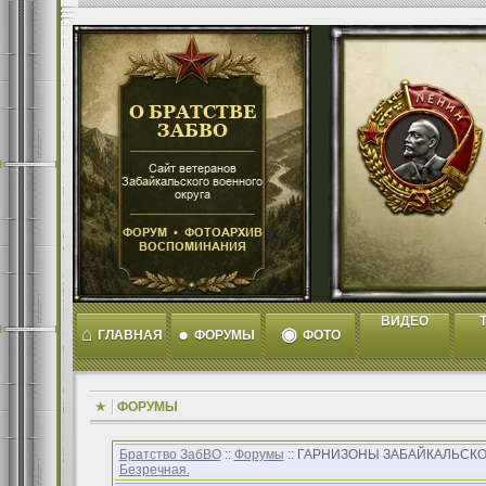
ВИДЕО
T
⌂
●
◉
ГЛАВНАЯ
ФОРУМЫ
ФОТО
ФОРУМЫ
Братство ЗабВО
::
Форумы
:: ГАРНИЗОНЫ ЗАБАЙКАЛЬСКО
Безречная.