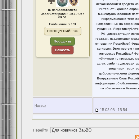
использованием средств ма
"Интернет". Данное обращ
ID пользователя #3
Зарегистрирован: 19.10.06 :
вышеопубликованным посто
09:51
информационно-телекомм
направленных на сохранени
Сообщений: 9773
суждение. Я против публи
ПООЩРЕНИЙ: 376
РФ, дискредитации испо
граждан, поддержания между
Поощрить
отношении Российской Федер
согласен. Этим постом я 
Наказать
интересов Российской Фе
публичные не призываю к 
целях, либо на дискредит
пределами территор
добровольческими формир
Вооруженные Силы Российс
информации об обстоятельст
по обеспечению безопасн
Наверх
15.03.08 : 15:54
Перейти: