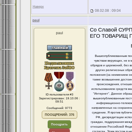
Наверх
08.02.08 : 09:04
paul
Со Славой СУ
paul
ЕГО ТОВАРИЩ 
Вышеопубликованным пост
чувствам верующих, не в 
обрядов и церемоний, без в
других религиозных обря
положения (за неимением он
также возвышению достоинс
происхождения, отношен
использованием средств ма
"Интернет". Данное обращ
ID пользователя #3
Зарегистрирован: 19.10.06 :
вышеопубликованным посто
09:51
информационно-телекомм
направленных на сохранени
Сообщений: 9773
суждение. Я против публи
ПООЩРЕНИЙ: 376
РФ, дискредитации испо
граждан, поддержания между
Поощрить
отношении Российской Федер
согласен. Этим постом я 