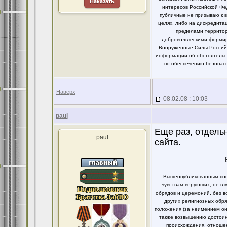
Наказать
интересов Российской Фе
публичные не призываю к 
целях, либо на дискредит
пределами территор
добровольческими формир
Вооруженные Силы Российс
информации об обстоятельст
по обеспечению безопасн
Наверх
08.02.08 : 10:03
paul
Еще раз, отдель
paul
сайта.
Вышеопубликованным пост
чувствам верующих, не в 
обрядов и церемоний, без в
других религиозных обря
положения (за неимением он
также возвышению достоинс
происхождения, отношен