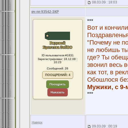
08.03.09 : 18:03
вч пп 93542-ЗКР
***
Вот и кончили
Поздравленья,
"Почему не по
не любишь ты 
ID пользователя #1831
где? Ты обеща
Зарегистрирован: 18.12.08 :
10:23
звонил весь в
Сообщений: 26
как тот, в ре
ПООЩРЕНИЙ: 4
Обошлося бе
Поощрить
Мужики, с 9-
Наказать
***
Наверх
09.03.09 : 00:19