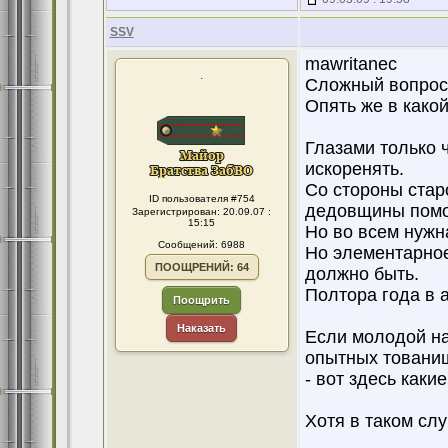
SSV
mawritanec
.
Сложный вопрос..
Опять же в како
Глазами только 
искоренять.
Со стороны стар
ID пользователя #754
дедовщины помо
Зарегистрирован: 20.09.07 :
15:15
Но во всем нужн
Сообщений: 6988
Но элементарное
ПООЩРЕНИЙ: 64
должно быть.
Полтора года в а
Поощрить
Наказать
Если молодой на
опытных тованищ
- вот здесь как
Хотя в таком сл