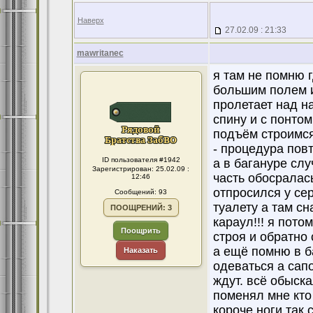
Наверх
27.02.09 : 21:33
mawritanec
я там не помню 
большим полем и
пролетает над н
спину и с понтом
подъём строимся
- процедура повт
ID пользователя #1942
а в багануре слу
Зарегистрирован: 25.02.09 :
часть обосралась
12:46
отпросился у сер
Сообщений: 93
туалету а там сн
ПООЩРЕНИЙ: 3
караул!!! я пото
Поощрить
строя и обратно 
а ещё помню в б
Наказать
одеваться а сапо
ждут. всё обыска
поменял мне кто 
короче ноги так 