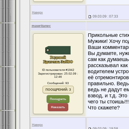
Наверх
09.03.09 : 07:33
mawritanec
Прикольные стихи!!!
Мужики! Хочу по
Ваши комментари
Вы думаете, нуж
сам как думаешь?
рассказывал как
ID пользователя #1942
водителем устро
Зарегистрирован: 25.02.09 :
её отремонтиров
12:46
правильно. Ведь
Сообщений: 93
ведь не дадут е
ПООЩРЕНИЙ: 3
взвод, и т.д. Эт
Поощрить
чего ты стоишь!!!
Что скажете?
Наказать
Наверх
09.03.09 : 19:58