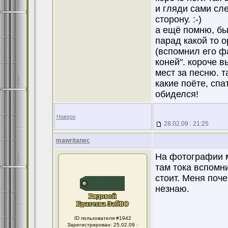
и гляди сами сле
сторону. :-)
а ещё помню, был
парад какой то 
(вспомнил его ф
коней". короче 
мест за песню. т
какие поёте, спа
обиделся!
Наверх
28.02.09 : 21:25
mawritanec
На фотографии м
там тока вспомн
стоит. Меня поч
незнаю.
ID пользователя #1942
Зарегистрирован: 25.02.09 :