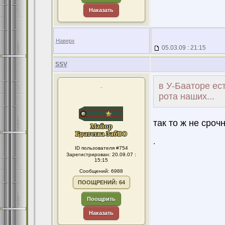
Наказать
Наверх
05.03.09 : 21:15
SSV
в У-Бааторе ес
.
рота наших...
так то ж не срочн
.
ID пользователя #754
Зарегистрирован: 20.09.07 :
15:15
Сообщений: 6988
ПООЩРЕНИЙ: 64
Поощрить
Наказать