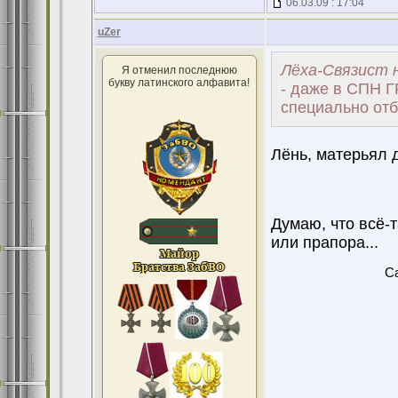
06.03.09 : 17:04
uZer
Лёха-Связист н
Я отменил последнюю
букву латинского алфавита!
- даже в СПН Г
специально отби
Лёнь, матерьял 
Думаю, что всё-
или прапора...
Ca