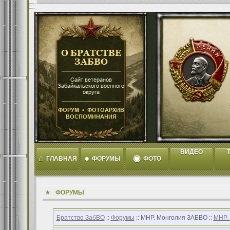
ВИДЕО
T
⌂
●
◉
ГЛАВНАЯ
ФОРУМЫ
ФОТО
ФОРУМЫ
Братство ЗабВО
::
Форумы
:: МНР. Монголия ЗАБВО ::
МНР.