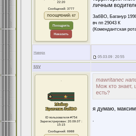
22:20
личным водителем
Сообщений: 3777
ПООЩРЕНИЙ: 67
ЗабВО, Баганур 199
вч пп 29043 К
Поощрить
(Комендантская ро
Наказать
Наверх
05.03.09 : 20:55
SSV
mawritanec нап
.
Мож кто знает, 
есть?
я думаю, максим
ID пользователя #754
.
Зарегистрирован: 20.09.07 :
15:15
Сообщений: 6988