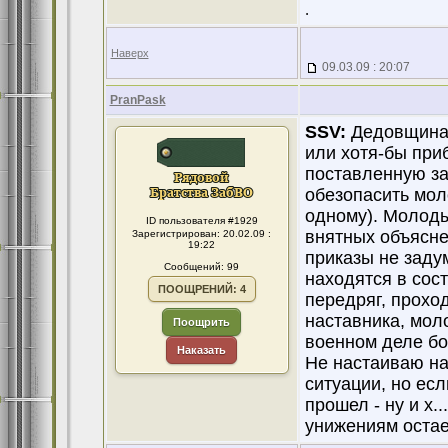
.
Наверх
09.03.09 : 20:07
PranPask
SSV:
Дедовщина 
или хотя-бы при
поставленную за
обезопасить мол
одному). Молоды
ID пользователя #1929
внятных объясне
Зарегистрирован: 20.02.09 :
19:22
приказы не заду
Сообщений: 99
находятся в сост
ПООЩРЕНИЙ: 4
передряг, прохо
наставника, мол
Поощрить
военном деле бо
Наказать
Не настаиваю на
ситуации, но ес
прошел - ну и х..
унижениям остае