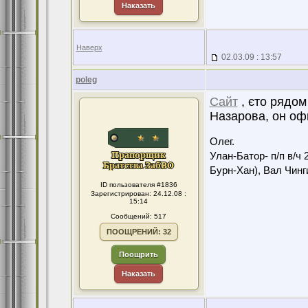
Наказать
Наверх
02.03.09 : 13:57
poleg
Сайт
, єто рядом
Назарова, он оф
Олег.
Улан-Батор- п/п в/ч 
Бурн-Хан), Вал Чинги
ID пользователя #1836
Зарегистрирован: 24.12.08 :
15:14
Сообщений: 517
ПООЩРЕНИЙ: 32
Поощрить
Наказать