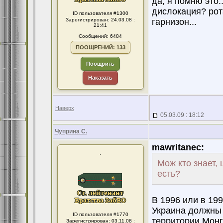
да, я помню это.
дислокация? рота
ID пользователя #1300
Зарегистрирован: 24.03.08 :
гарнизон...
21:41
Сообщений: 6484
ПООЩРЕНИЙ: 133
Поощрить
Наказать
Наверх
05.03.09 : 18:12
Чуприна С.
mawritanec:
.
Мож кто знает, 
есть?
В 1996 или в 199
Украина должны 
ID пользователя #1770
территории Монг
Зарегистрирован: 03.11.08 :