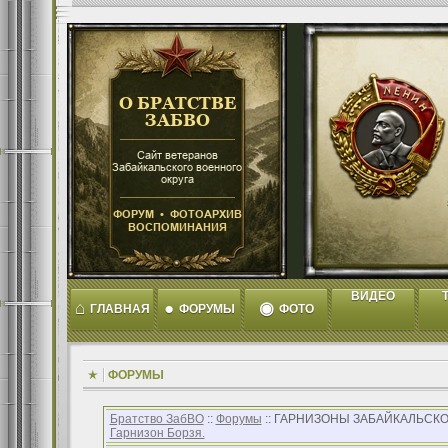
ВИДЕО
T
⌂
●
◉
ГЛАВНАЯ
ФОРУМЫ
ФОТО
ФОРУМЫ
Братство ЗабВО
::
Форумы
:: ГАРНИЗОНЫ ЗАБАЙКАЛЬСКО
Гарнизон Борзя.