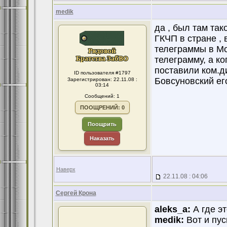
medik
да , был там так
ГКЧП в стране ,
телеграммы в Мо
телеграмму, а ко
поставили ком.д
ID пользователя #1797
Бовсуновский ег
Зарегистрирован: 22.11.08 :
03:14
Сообщений: 1
ПООЩРЕНИЙ: 0
Поощрить
Наказать
Наверх
22.11.08 : 04:06
Сергей Крона
aleks_a:
А где эт
medik:
Вот и пус