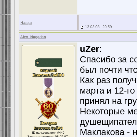
Наверх
13.03.08 : 20:59
Alex_Nagadan
uZer:
Спасибо за с
был почти что
Как раз получ
марта и 12-го
принял на гр
Некоторые м
душещипател
Маклакова - 
ID пользователя #449
Зарегистрирован: 08.05.07 :