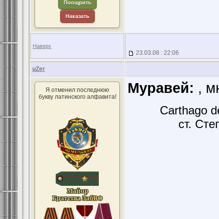
Поощрить
Наказать
Наверх
23.03.08 : 22:06
uZer
Муравей:
, м
Я отменил последнюю
букву латинского алфавита!
Carthago d
ст. Сте