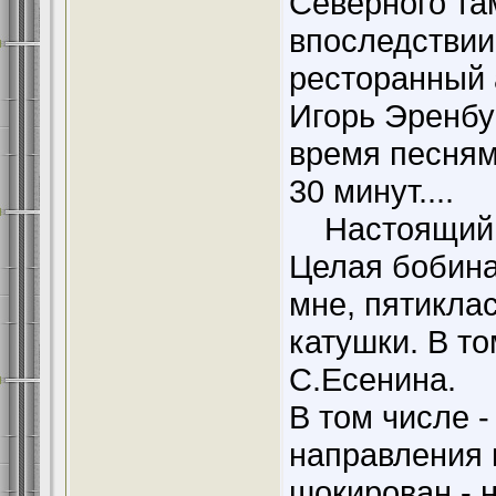
Северного та
впоследствии
ресторанный 
Игорь Эренбу
время песням
30 минут....
Настоящий Се
Целая бобина
мне, пятиклас
катушки. В то
С.Есенина.
В том числе 
направления к
шокирован - н