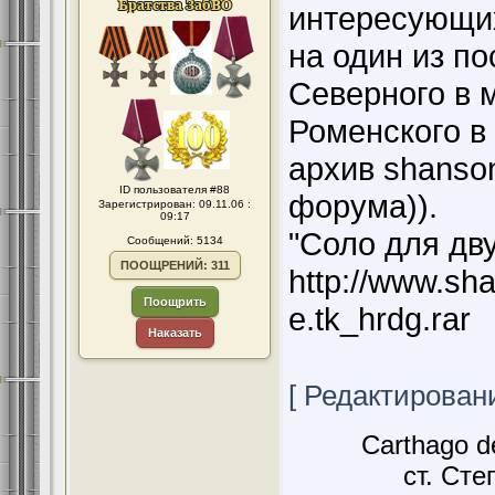
интересующи
на один из п
Северного в 
Роменского в
архив shanson
ID пользователя #88
форума)).
Зарегистрирован: 09.11.06 :
09:17
"Соло для дву
Сообщений: 5134
ПООЩРЕНИЙ: 311
http://www.sh
Поощрить
e.tk_hrdg.rar
Наказать
[ Редактировани
Carthago d
ст. Сте