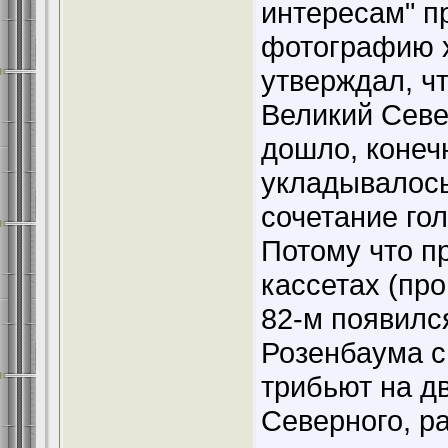
интересам" п
фотографию х
утверждал, чт
Великий Севе
дошло, конеч
укладывалось
сочетание гол
Потому что п
кассетах (про
82-м появилс
Розенбаума с
трибьют на д
Северного, р