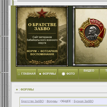
ВИДЕО
T
⌂
●
◉
ГЛАВНАЯ
ФОРУМЫ
ФОТО
ФОРУМЫ
Братство ЗабВО
::
Форумы
:: ОБЩЕЕ ::
Бузная ЗабВО