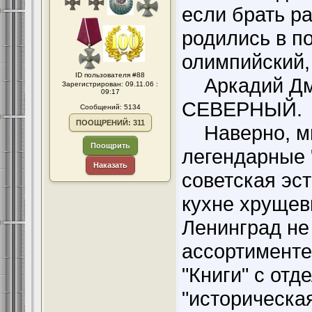
если брать ра
родились в по
олимпийский, 
ID пользователя #88
Аркадий Дми
Зарегистрирован: 09.11.06 :
09:17
СЕВЕРНЫЙ.
Сообщений: 5134
ПООЩРЕНИЙ: 311
Наверно, мн
Поощрить
легендарные 
Наказать
советская эс
кухне хрущев
Ленинград не
ассортименте
"Книги" с отд
"историческа