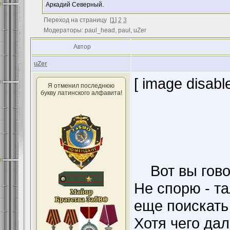
Аркадий Северный.
Переход на страницу
[
1
]
2
3
Модераторы: paul_head, paul, uZer
Автор
uZer
[ image disabl
Я отменил последнюю
букву латинского алфавита!
Вот вы говор
Не спорю - т
еще поискать
Хотя чего дал