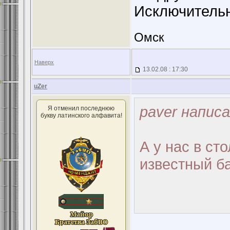
Исключительн
Омск
Наверх
13.02.08 : 17:30
uZer
paver написа
Я отменил последнюю
букву латинского алфавита!
А у нас в с
известный б