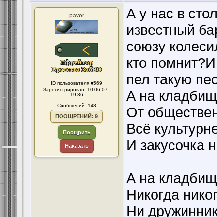
А у нас в ст
paver
известный ба
союзу колеси
кто помнит?И
пел такую пе
ID пользователя #569
Зарегистрирован: 10.06.07 :
А на кладбищ
19:36
Сообщений: 148
От обществен
ПООЩРЕНИЙ: 9
Всё культурн
Поощрить
И закусочка н
Наказать
А на кладбищ
Никогда никог
Ни дружинник