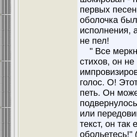
первых песен
оболочка был
исполнения, а
не пел!
" Все меркне
стихов, он н
импровизиров
голос. О! Это
петь. Он може
подвернулось
или передови
текст, он так
обольетесь!" 