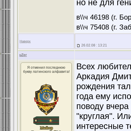
но не для гени
в\\ч 46198 (г. Бо
в\\ч 75408 (г. З
Наверх
26.02.08 : 13:21
uZer
Всех любител
Я отменил последнюю
букву латинского алфавита!
Аркадия Дмит
рождения тал
года ему исп
поводу вчера 
"круглая". Ил
интересные т