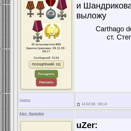
и Шандрикова
выложу
Carthago d
ст. Сте
ID пользователя #88
Зарегистрирован: 09.11.06 :
09:17
Сообщений: 5134
ПООЩРЕНИЙ: 311
Поощрить
Наказать
Наверх
14.02.08 : 09:14
Alex_Nagadan
uZer: