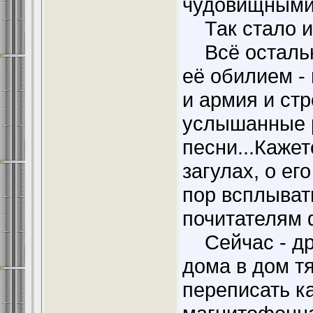
чудовищны
Так стало из
Всё остально
её обилием - 
и армия и стр
услышанные р
песни...Кажет
загулах, о ег
пор всплыват
почитателям 
Сейчас - дру
дома в дом т
переписать ка