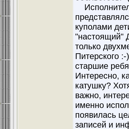
Исполнитель
представлялс
куполами дети
"настоящий" 
только двухм
Питерского :-
старшие ребят
Интересно, ка
катушку? Хотя
важно, интер
именно испол
появилась це
записей и ин