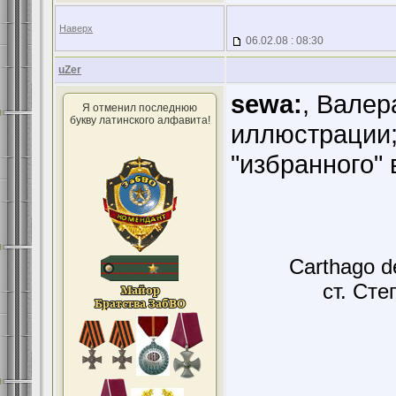
Наверх
06.02.08 : 08:30
uZer
sewa:
, Валер
Я отменил последнюю
букву латинского алфавита!
иллюстрации;
"избранного"
Carthago d
ст. Сте