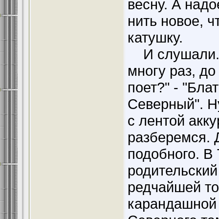
весну. А надо
нить новое, ч
катушку.
И слушали. И
многу раз, до
поет?" - "Бла
Северный". Н
с лентой акк
разберемся. 
подобного. В 
родительский
редчайшей то
карандашной 