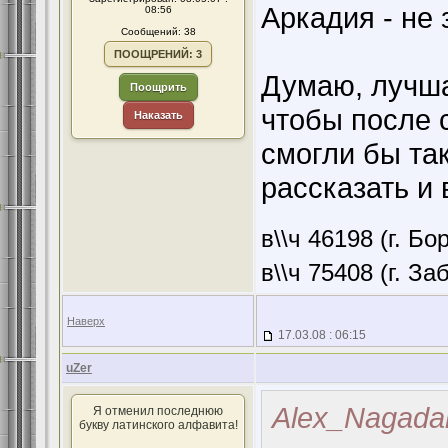
Аркадия - не
08:56
Сообщений: 38
ПООЩРЕНИЙ: 3
Думаю, лучша
Поощрить
чтобы после 
Наказать
смогли бы та
рассказать и 
в\\ч 46198 (г. Бо
в\\ч 75408 (г. З
Наверх
17.03.08 : 06:15
uZer
Alex_Nagada
Я отменил последнюю
букву латинского алфавита!