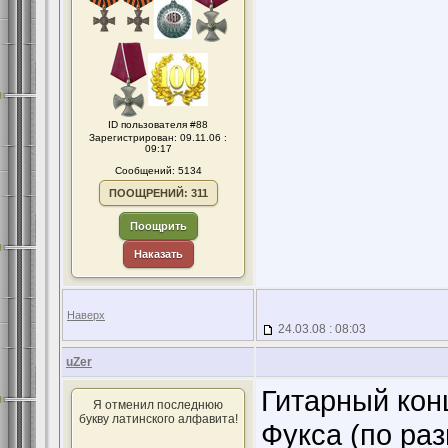
ID пользователя #88
Зарегистрирован: 09.11.06 :
09:17
Сообщений: 5134
ПООЩРЕНИЙ: 311
Поощрить
Наказать
Наверх
24.03.08 : 08:03
uZer
Гитарный кон
Я отменил последнюю
букву латинского алфавита!
Фукса (по ра