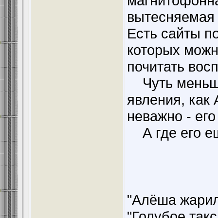
магнитофонна
вытесняемая
Есть сайты п
которых можн
почитать восп
Чуть меньше 
явления, как
неважно - его
А где его ещ
"Алёша жарил 
"Голубое такс