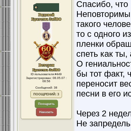
Спасибо, что
Неповторимый 
такого челове
то с одного и
пленки обращ
спеть как ты, 
О гениальнос
бы тот факт, 
ID пользователя #449
Зарегистрирован: 08.05.07 :
переносит ве
08:56
Сообщений: 38
песни в его и
ПООЩРЕНИЙ: 3
Поощрить
Через 2 недел
Наказать
Не запредель