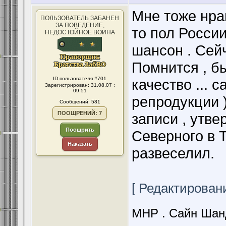
Мне тоже нрав
ПОЛЬЗОВАТЕЛЬ ЗАБАНЕН
ЗА ПОВЕДЕНИЕ,
то пол России
НЕДОСТОЙНОЕ ВОИНА
шансон . Сейч
Помнится , бы
ID пользователя #701
качество ... 
Зарегистрирован: 31.08.07 :
09:51
репродукции )
Сообщений: 581
ПООЩРЕНИЙ: 7
записи , утве
Поощрить
Северного в 
Наказать
развеселил.
[ Редактировани
МНР . Сайн Шанд