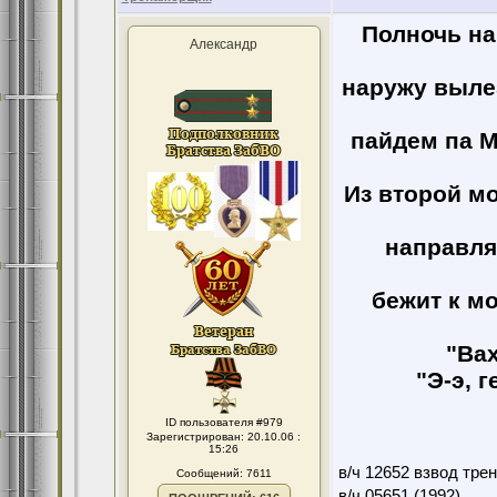
Полночь на
Александр
наружу вылез
пайдем па М
Из второй мо
направля
бежит к м
"Вах
"Э-э, 
ID пользователя #979
Зарегистрирован: 20.10.06 :
15:26
в/ч 12652 взвод тре
Сообщений: 7611
в/ч 05651 (1992)