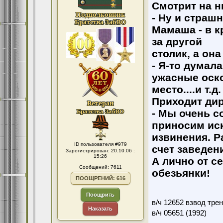
Смотрит на н
- Ну и страш
Мамаша - в к
за другой
столик, а она
- Я-то думала
ужасные оск
место....и т.д.
Приходит дир
- Мы очень с
приносим ис
извинения. Р
ID пользователя #979
счет заведен
Зарегистрирован: 20.10.06 :
15:26
А лично от с
Сообщений: 7611
обезьянки!
ПООЩРЕНИЙ: 616
Поощрить
в/ч 12652 взвод тре
Наказать
в/ч 05651 (1992)