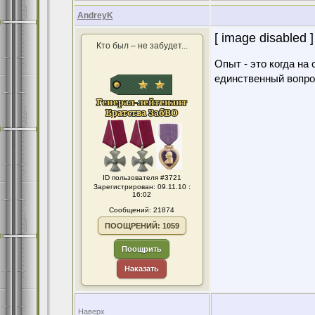
AndreyK
[ image disabled ]
Кто был – не забудет...
Опыт - это когда на
единственный вопро
ID пользователя #3721
Зарегистрирован: 09.11.10 :
16:02
Сообщений: 21874
ПООЩРЕНИЙ: 1059
Поощрить
Наказать
Наверх