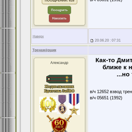
ПООЩРЕНИЙ: 616
Поощрить
Наказать
Наверх
20.06.20 : 07:31
Тренажёрщик
Как-то Дми
Александр
ближе к н
...н
в/ч 12652 взвод тре
в/ч 05651 (1992)