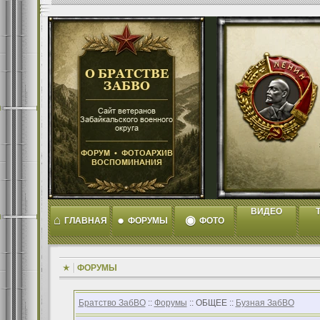
ВИДЕО
T
⌂
●
◉
ГЛАВНАЯ
ФОРУМЫ
ФОТО
ФОРУМЫ
Братство ЗабВО
::
Форумы
:: ОБЩЕЕ ::
Бузная ЗабВО