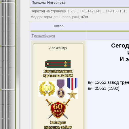
Приколы Интернета
Переход на страницу
1
2
3
...
141
[
142
]
143
...
149
150
151
Модераторы: paul_head, paul, uZer
Автор
Тренажёрщик
Сегод
Александр
И э
в/ч 12652 взвод тре
в/ч 05651 (1992)