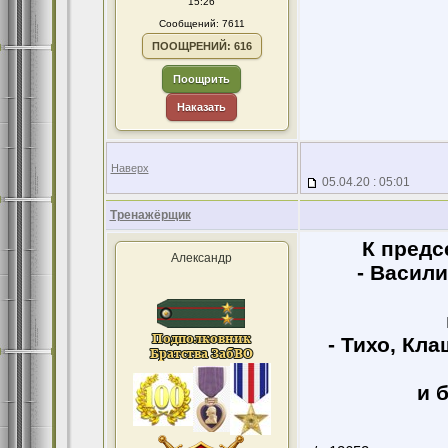
15:26
Сообщений: 7611
ПООЩРЕНИЙ: 616
Поощрить
Наказать
Наверх
05.04.20 : 05:01
Тренажёрщик
К предс
Александр
- Васил
- Тихо, Кл
и б