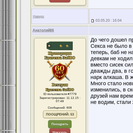
Наверх
03.05.20 : 16:04
Анатолий86
До чего дошел п
Секса не было в 
теперь, баб не н
девкам не ходил.
вместо сисек сил
дважды два, в г
нарк алкаша. В 
Много стало новы
изменились, в ск
ID пользователя #7779
друзей нам время
Зарегистрирован: 11.12.15 :
не водим, стали 
07:49
Сообщений: 608
ПООЩРЕНИЙ: 53
Поощрить
Наказать