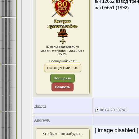
в/ч 12652 взвод тре
в/ч 05651 (1992)
ID пользователя #979
Зарегистрирован: 20.10.06 :
15:26
Сообщений: 7611
ПООЩРЕНИЙ: 616
Поощрить
Наказать
Наверх
06.04.20 : 07:41
AndreyK
[ image disabled ]
Кто был – не забудет...