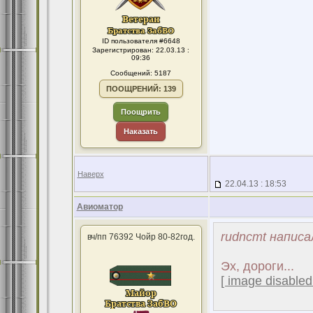
ID пользователя #6648
Зарегистрирован: 22.03.13 :
09:36
Сообщений: 5187
ПООЩРЕНИЙ: 139
Поощрить
Наказать
Наверх
22.04.13 : 18:53
Авиоматор
rudncmt написа
вч/пп 76392 Чойр 80-82год.
Эх, дороги...
[ image disabled