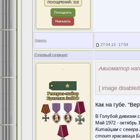
ПООЩРЕНИЙ: 319
Поощрить
Наказать
Наверх
27.04.13 : 17:54
Суровый сержант
Авиоматор нап
.
[ image disabled
Как на губе. "Вер
В Голубой дивизии с
Май 1972 - октябрь 1
Китайцам с севера 
стоит красавица Бо