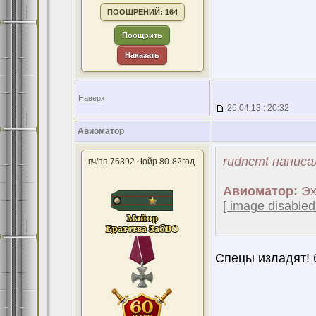
ПООЩРЕНИЙ: 164
Поощрить
Наказать
Наверх
26.04.13 : 20:32
Авиоматор
rudncmt написа
вч/пп 76392 Чойр 80-82год.
Авиоматор:
Эх,
[ image disabled
Спецы изладят! 