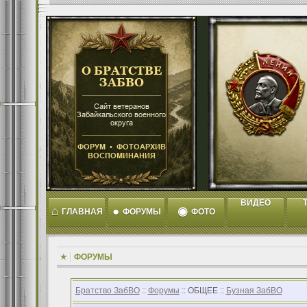
ВИДЕО
T
⌂
●
◉
ГЛАВНАЯ
ФОРУМЫ
ФОТО
ФОРУМЫ
Братство ЗабВО
::
Форумы
:: ОБЩЕЕ ::
Бузная ЗабВО