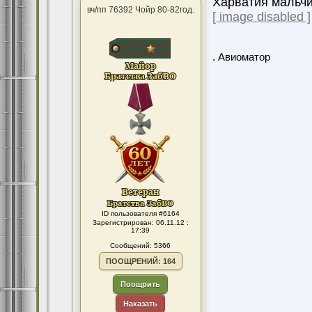
Харватия мальчи
вч/пп 76392 Чойр 80-82год.
[ image disabled ]
. Авиоматор
ID пользователя #6164
Зарегистрирован: 06.11.12 :
17:39
Сообщений: 5366
ПООЩРЕНИЙ: 164
Поощрить
Наказать