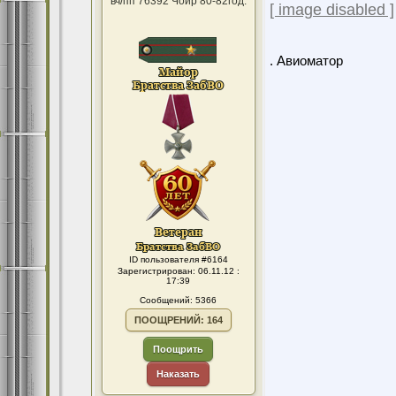
вч/пп 76392 Чойр 80-82год.
[ image disabled ]
. Авиоматор
ID пользователя #6164
Зарегистрирован: 06.11.12 :
17:39
Сообщений: 5366
ПООЩРЕНИЙ: 164
Поощрить
Наказать