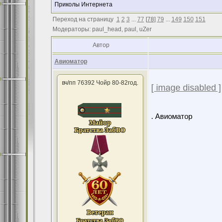
Приколы Интернета
Переход на страницу
1
2
3
...
77
[
78
]
79
...
149
150
151
Модераторы: paul_head, paul, uZer
Автор
Авиоматор
вч/пп 76392 Чойр 80-82год.
[ image disabled ]
. Авиоматор