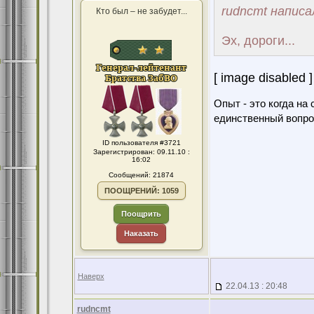
rudncmt написа
Кто был – не забудет...
Эх, дороги...
[ image disabled ]
Опыт - это когда на
единственный вопро
ID пользователя #3721
Зарегистрирован: 09.11.10 :
16:02
Сообщений: 21874
ПООЩРЕНИЙ: 1059
Поощрить
Наказать
Наверх
22.04.13 : 20:48
rudncmt