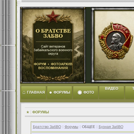
ВИДЕО
T
⌂
●
◉
ГЛАВНАЯ
ФОРУМЫ
ФОТО
ФОРУМЫ
Братство ЗабВО
::
Форумы
:: ОБЩЕЕ ::
Бузная ЗабВО