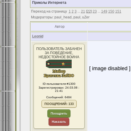
Приколы Интернета
Переход на страницу
1
2
3
...
21
[
22
]
23
...
149
150
151
Модераторы: paul_head, paul, uZer
Автор
Leonid
ПОЛЬЗОВАТЕЛЬ ЗАБАНЕН
ЗА ПОВЕДЕНИЕ,
НЕДОСТОЙНОЕ ВОИНА
[ image disabled ]
ID пользователя #1300
Зарегистрирован: 24.03.08 :
21:41
Сообщений: 6484
ПООЩРЕНИЙ: 133
Поощрить
Наказать