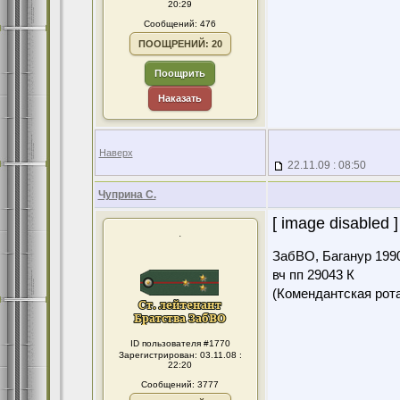
20:29
Сообщений: 476
ПООЩРЕНИЙ: 20
Поощрить
Наказать
Наверх
22.11.09 : 08:50
Чуприна С.
[ image disabled ]
.
ЗабВО, Баганур 199
вч пп 29043 К
(Комендантская ро
ID пользователя #1770
Зарегистрирован: 03.11.08 :
22:20
Сообщений: 3777