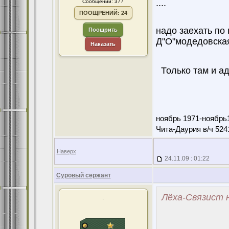
....
Сообщений: 377
ПООЩРЕНИЙ: 24
надо заехать по 
Поощрить
Д"О"модедовска
Наказать
Только там и адре
ноябрь 1971-ноябрь19
Чита-Даурия в/ч 524
Наверх
24.11.09 : 01:22
Суровый сержант
Лёха-Связист н
.