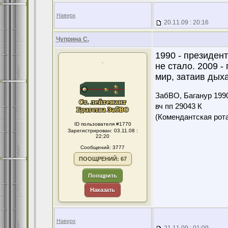
Наверх
20.11.09 : 20:16
Чуприна С.
1990 - президен
.
не стало. 2009 
мир, затаив дых
ЗабВО, Баганур 199
вч пп 29043 К
(Комендантская ро
ID пользователя #1770
Зарегистрирован: 03.11.08 :
22:20
Сообщений: 3777
ПООЩРЕНИЙ: 67
Поощрить
Наказать
Наверх