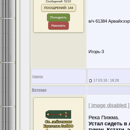
Сообщений: 5210
ПООЩРЕНИЙ: 144
Поощрить
в/ч 61384 Арвайхээр
Наказать
Игорь-3
Наверх
17.03.16 : 18:28
Ветеран
[ image disabled ]
Река Пижма.
Устал сидеть в 
туман. Кстати, 