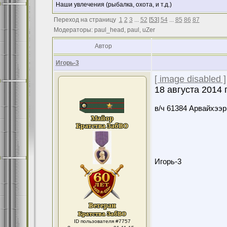
Наши увлечения (рыбалка, охота, и т.д.)
Переход на страницу
1
2
3
...
52
[
53
]
54
...
85
86
87
Модераторы: paul_head, paul, uZer
Автор
Игорь-3
[ image disabled ]
18 августа 2014
в/ч 61384 Арвайхээр
Игорь-3
ID пользователя #7757