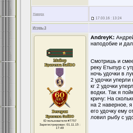
Наверх
17.03.16 : 13:24
Игорь-3
AndreyK:
Андрей
наподобие и дал
Смотришь и смее
реку Етыпур с ут
ночь удочки в лу
2 удочки уперли 
кг 2 удочки упер
водки. Так я пой
кричу: На скольк
на 2 наверное, я
его удочку ему о
ловил рыбу с уд
ID пользователя #7757
Зарегистрирован: 01.11.15 :
17:49