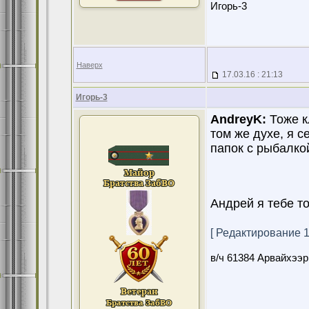
Игорь-3
Наверх
17.03.16 : 21:13
Игорь-3
AndreyK:
Тоже к
том же духе, я с
папок с рыбалкой
Андрей я тебе т
[ Редактирование 17
в/ч 61384 Арвайхээр