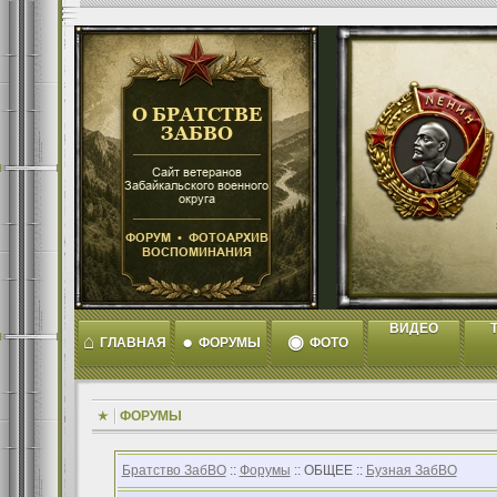
ВИДЕО
T
⌂
●
◉
ГЛАВНАЯ
ФОРУМЫ
ФОТО
ФОРУМЫ
Братство ЗабВО
::
Форумы
:: ОБЩЕЕ ::
Бузная ЗабВО