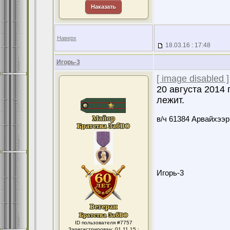
Наказать
Наверх
18.03.16 : 17:48
Игорь-3
[ image disabled ]
20 августа 2014
лежит.
в/ч 61384 Арвайхээр
Игорь-3
ID пользователя #7757
Зарегистрирован: 01.11.15 :