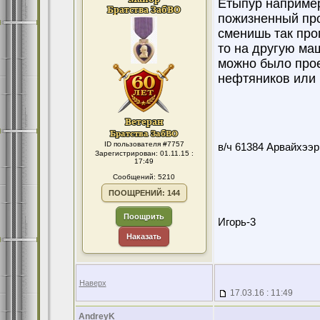
Етыпур например,
пожизненный про
сменишь так про
то на другую ма
можно было прое
нефтяников или Г
ID пользователя #7757
в/ч 61384 Арвайхээр
Зарегистрирован: 01.11.15 :
17:49
Сообщений: 5210
ПООЩРЕНИЙ: 144
Поощрить
Игорь-3
Наказать
Наверх
17.03.16 : 11:49
AndreyK