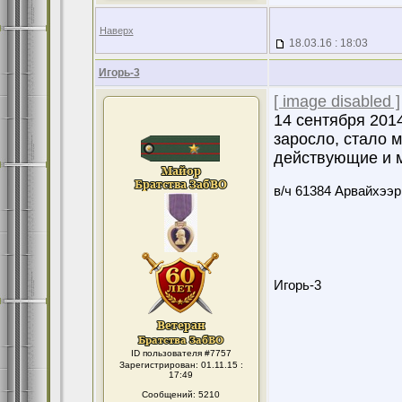
Наверх
18.03.16 : 18:03
Игорь-3
[ image disabled ]
14 сентября 201
заросло, стало м
действующие и м
в/ч 61384 Арвайхээр
Игорь-3
ID пользователя #7757
Зарегистрирован: 01.11.15 :
17:49
Сообщений: 5210