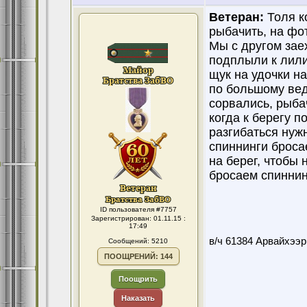
Ветеран:
Толя к
рыбачить, на фот
Мы с другом заех
подплыли к лили
щук на удочки н
по большому вед
сорвались, рыбач
когда к берегу 
разгибаться нуж
спиннинги броса
на берег, чтобы 
бросаем спиннин
ID пользователя #7757
Зарегистрирован: 01.11.15 :
17:49
в/ч 61384 Арвайхээр
Сообщений: 5210
ПООЩРЕНИЙ: 144
Поощрить
Наказать