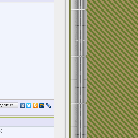
делиться…
(