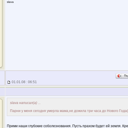
slava
По
01.01.08 : 06:51
slava написал(а)
...
Парни у меня сегодня умерла мама,не дожила три часа до Нового Года((
Прими наши глубокие соболезнования. Пусть прахом будет ей земля. Кре