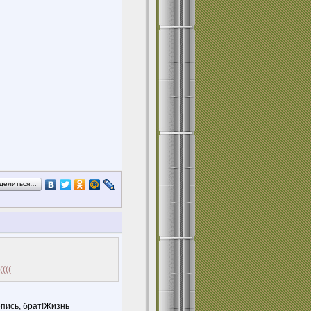
делиться…
(((
пись, брат!Жизнь