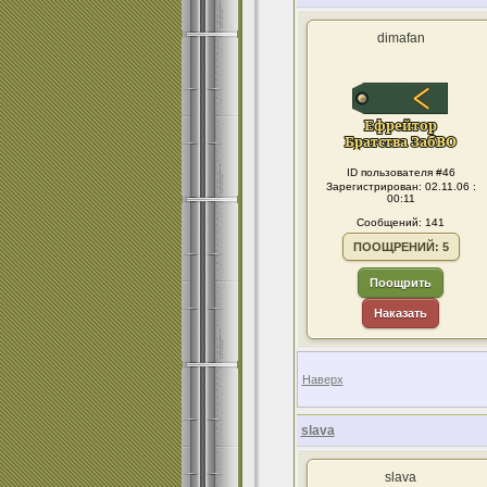
dimafan
ID пользователя #46
Зарегистрирован: 02.11.06 :
00:11
Сообщений: 141
ПООЩРЕНИЙ: 5
Поощрить
Наказать
Наверх
slava
slava