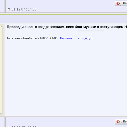
По
31.12.07 : 14:58
Присоединяюсь к поздравлениям, всех благ мужики в наступающем Н
Антипиха - Автобат. в/ч 16980. 91-93г.
Наливай ...., а то уйду!!!
По