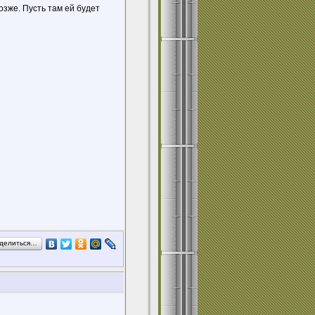
озже. Пусть там ей будет
делиться…