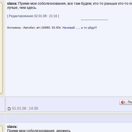
slava:
Прими мои соболезнования, все там будем, кто-то раньше кто-то п
лучше, чем здесь.
[ Редактирование 02.01.08 : 21:16 ]
Антипиха - Автобат. в/ч 16980. 91-93г.
Наливай ...., а то уйду!!!
По
01.01.08 : 14:39
slava:
Прими мои соболезнования, держись