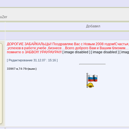
 uZer
Добавил
ДОРОГИЕ ЗАБАЙКАЛЬЦЫ! Поздравляю Вас с Новым 2008 годом!Счастья,з
,успехов в работе,учебе ,бизнесе…Всего доброго Вам и Вашим близким
помните о ЗАБВО!!! УРАУРАУРА!!!
[ image disabled ] [ image disabled ] [ imag
[ Редактирование 31.12.07 : 15:16 ]
33967-в,74-76г(вшмс)