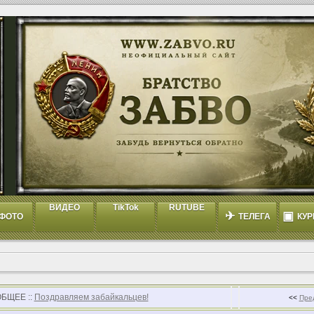
ВИДЕО
TikTok
RUTUBE
✈
▣
ФОТО
ТЕЛЕГА
КУР
ОБЩЕЕ ::
Поздравляем забайкальцев!
<<
Пре