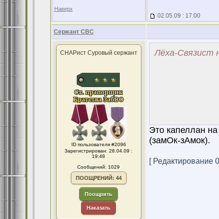
Наверх
02.05.09 : 17:00
Сержант СВС
Лёха-Связист н
СНАРист Суровый сержант
Это капеллан на 
(замОк-зАмок).
ID пользователя #2096
Зарегистрирован: 28.04.09 :
19:48
[ Редактирование 02
Сообщений: 1029
ПООЩРЕНИЙ: 44
Поощрить
Наказать