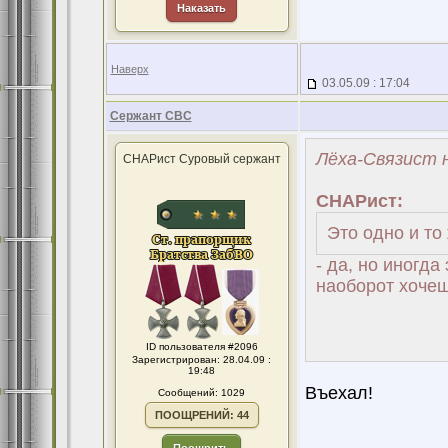
Наказать
Наверх
03.05.09 : 17:04
Сержант СВС
Лёха-Связист н
СНАРист Суровый сержант
СНАРист:
Это одно и то
- да, но иногда
наоборот хочеш
ID пользователя #2096
Зарегистрирован: 28.04.09 :
19:48
Въехал!
Сообщений: 1029
ПООЩРЕНИЙ: 44