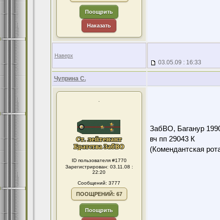
Поощрить
Наказать
Наверх
03.05.09 : 16:33
Чуприна С.
.
ЗабВО, Баганур 199
вч пп 29043 К
(Комендантская ро
ID пользователя #1770
Зарегистрирован: 03.11.08 :
22:20
Сообщений: 3777
ПООЩРЕНИЙ: 67
Поощрить