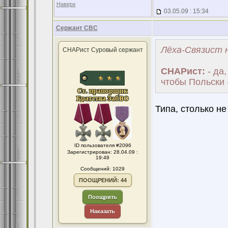
Наверх
03.05.09 : 15:34
Сержант СВС
Лёха-Связист н
СНАРист Суровый сержант
СНАРист:
- да,
чтобы Польски 
Типа, столько не
ID пользователя #2096
Зарегистрирован: 28.04.09 :
19:48
Сообщений: 1029
ПООЩРЕНИЙ: 44
Поощрить
Наказать