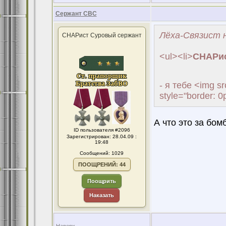
Сержант СВС
Лёха-Связист н
СНАРист Суровый сержант
<ul><li>
СНАРис
- я тебе <img sr
style="border: 0
А что это за бом
ID пользователя #2096
Зарегистрирован: 28.04.09 :
19:48
Сообщений: 1029
ПООЩРЕНИЙ: 44
Поощрить
Наказать