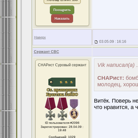
Поощрить
Наказать
Наверх
03.05.09 : 16:16
Сержант СВС
Vik написал(а)
.
СНАРист Суровый сержант
СНАРист:
бомбо
молодец, хоро
Витёк. Поверь не
что нравится, а 
ID пользователя #2096
Зарегистрирован: 28.04.09 :
19:48
Сообщений: 1029