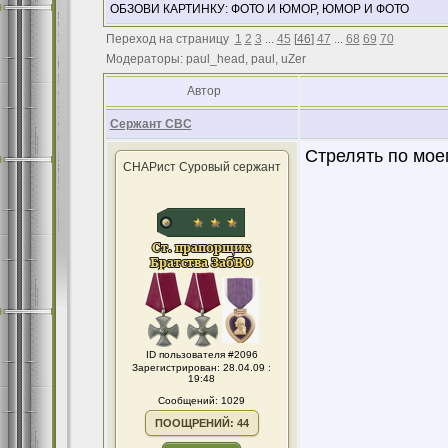
ОБЗОВИ КАРТИНКУ: ФОТО И ЮМОР, ЮМОР И ФОТО
Переход на страницу
1
2
3
...
45
[
46
]
47
...
68
69
70
Модераторы: paul_head, paul, uZer
Автор
Сержант СВС
Cтрелять по моем
СНАРист Суровый сержант
ID пользователя #2096
Зарегистрирован: 28.04.09 :
19:48
Сообщений: 1029
ПООЩРЕНИЙ: 44