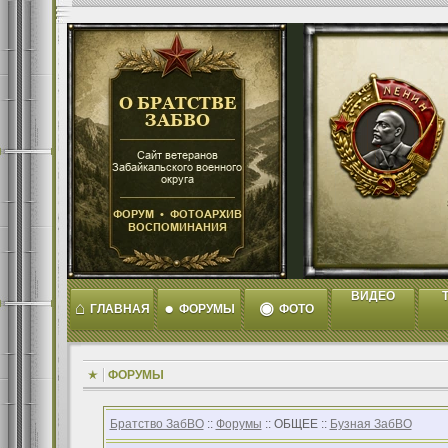
ВИДЕО
T
⌂
●
◉
ГЛАВНАЯ
ФОРУМЫ
ФОТО
ФОРУМЫ
Братство ЗабВО
::
Форумы
:: ОБЩЕЕ ::
Бузная ЗабВО