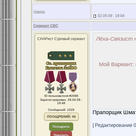
Наверх
02.05.09 : 19:04
Сержант СВС
Лёха-Связист н
СНАРист Суровый сержант
Мой Вариант: 
ID пользователя #2096
Зарегистрирован: 28.04.09 :
19:48
Сообщений: 1029
Прапорщик Шматк
ПООЩРЕНИЙ: 44
[ Редактирование 02
Поощрить
Наказать