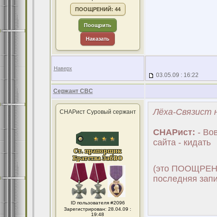
ПООЩРЕНИЙ: 44
Поощрить
Наказать
Наверх
03.05.09 : 16:22
Сержант СВС
Лёха-Связист н
СНАРист Суровый сержант
СНАРист:
- Вов
сайта - кидать
(это ПООЩРЕНИ
последняя запи
ID пользователя #2096
Зарегистрирован: 28.04.09 :
19:48