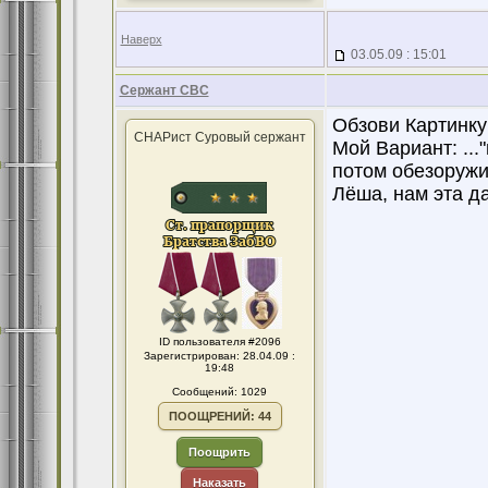
Наверх
03.05.09 : 15:01
Сержант СВС
Обзови Картинку
СНАРист Суровый сержант
Мой Вариант: ..
потом обезоружи
Лёша, нам эта д
ID пользователя #2096
Зарегистрирован: 28.04.09 :
19:48
Сообщений: 1029
ПООЩРЕНИЙ: 44
Поощрить
Наказать