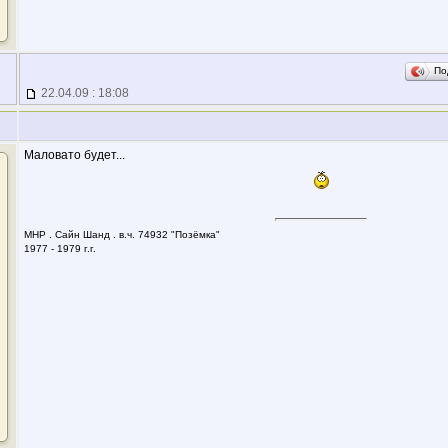
По
22.04.09 : 18:08
Маловато будет...
МНР . Сайн Шанд . в.ч. 74932 "Позёмка"
1977 - 1979 г.г.