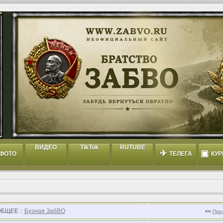
ВИДЕО
TikTok
RUTUBE
✈
▣
ФОТО
ТЕЛЕГА
КУР
ОБЩЕЕ ::
Бузная ЗабВО
<<
Пре