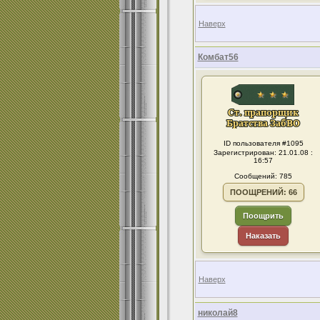
Наверх
Комбат56
ID пользователя #1095
Зарегистрирован: 21.01.08 :
16:57
Сообщений: 785
ПООЩРЕНИЙ: 66
Поощрить
Наказать
Наверх
николай8