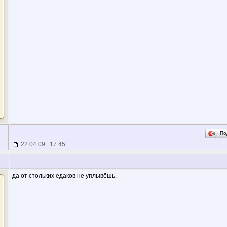
По
22.04.09 : 17:45
да от стольких едаков не уплывёшь.