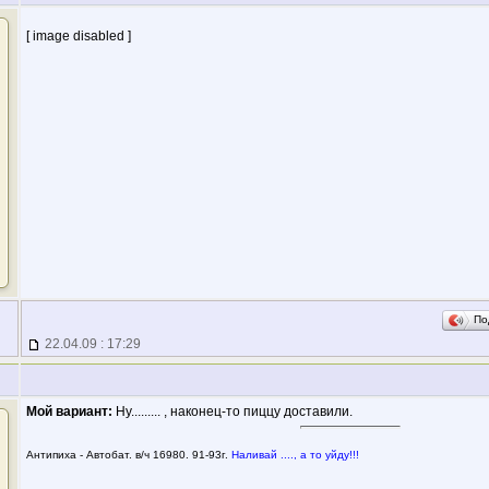
[ image disabled ]
По
22.04.09 : 17:29
Мой вариант:
Ну......... , наконец-то пиццу доставили.
Антипиха - Автобат. в/ч 16980. 91-93г.
Наливай ...., а то уйду!!!