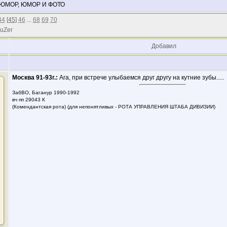
 ЮМОР, ЮМОР И ФОТО
44
[
45
]
46
...
68
69
70
 uZer
Добавил
Москва 91-93г.:
Ага, при встрече улыбаемся друг другу на кутние зубы.....
ЗабВО, Баганур 1990-1992
вч пп 29043 К
(Комендантская рота) (для непонятливых - РОТА УПРАВЛЕНИЯ ШТАБА ДИВИЗИИ)