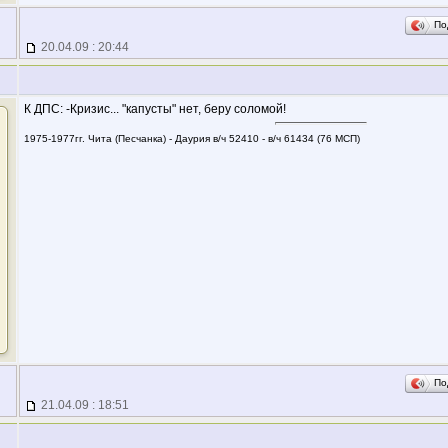
По
20.04.09 : 20:44
К ДПС: -Кризис... "капусты" нет, беру соломой!
1975-1977гг. Чита (Песчанка) - Даурия в/ч 52410 - в/ч 61434 (76 МСП)
По
21.04.09 : 18:51