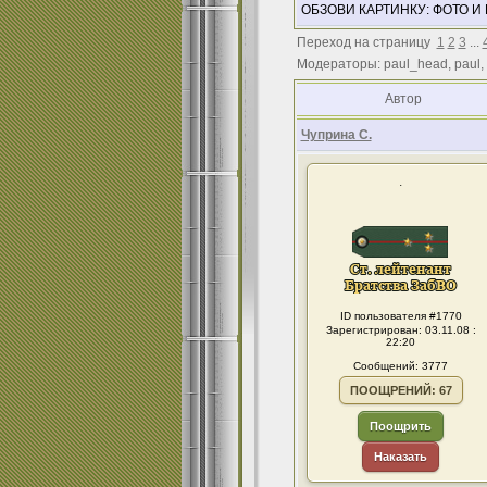
ОБЗОВИ КАРТИНКУ: ФОТО И
Переход на страницу
1
2
3
...
Модераторы: paul_head, paul,
Автор
Чуприна С.
.
ID пользователя #1770
Зарегистрирован: 03.11.08 :
22:20
Сообщений: 3777
ПООЩРЕНИЙ: 67
Поощрить
Наказать