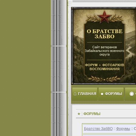
⌂
●
◉
ГЛАВНАЯ
ФОРУМЫ
ФОРУМЫ
Братство ЗабВО
::
Форумы
:: 