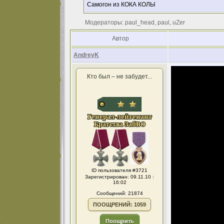
Самогон из КОКА КОЛЫ
Модераторы: paul_head, paul, uZer
Автор
AndreyK
Кто был – не забудет...
ID пользователя #3721
Зарегистрирован: 09.11.10 :
16:02
Сообщений: 21874
ПООЩРЕНИЙ: 1059
Поощрить