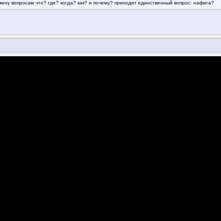
смену вопросам что? где? когда? как? и почему? приходит единственный вопрос: нафига?