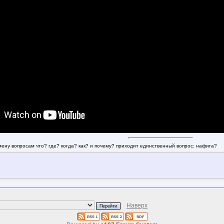
смену вопросам что? где? когда? как? и почему? приходит единственный вопрос: нафига?
Наверх