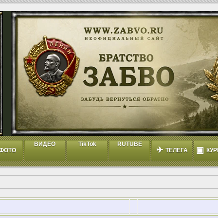
ВИДЕО
TikTok
RUTUBE
✈
▣
ФОТО
ТЕЛЕГА
КУР