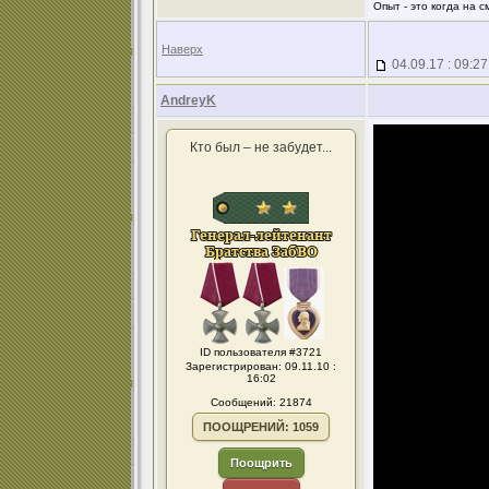
Опыт - это когда на 
Наверх
04.09.17 : 09:27
AndreyK
Кто был – не забудет...
ID пользователя #3721
Зарегистрирован: 09.11.10 :
16:02
Сообщений: 21874
ПООЩРЕНИЙ: 1059
Поощрить