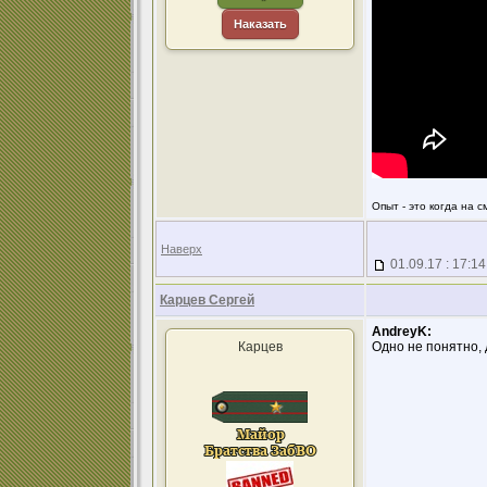
Наказать
Опыт - это когда на 
Наверх
01.09.17 : 17:14
Карцев Сергей
AndreyK:
Карцев
Одно не понятно, 