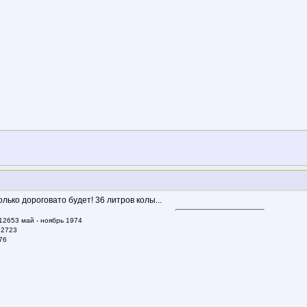
олько дороговато будет! 36 литров колы...
 12653 май - ноябрь 1974
92723
76