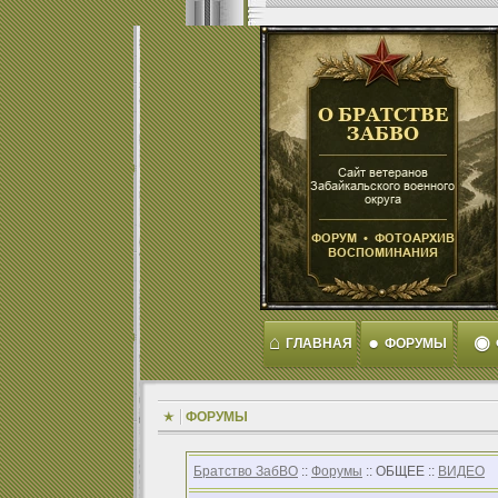
⌂
●
◉
ГЛАВНАЯ
ФОРУМЫ
ФОРУМЫ
Братство ЗабВО
::
Форумы
:: ОБЩЕЕ ::
ВИДЕО