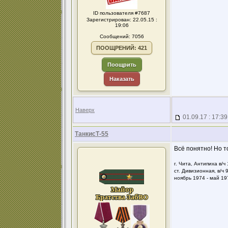
ID пользователя #7687
Зарегистрирован: 22.05.15 :
19:06
Сообщений: 7056
ПООЩРЕНИЙ: 421
Поощрить
Наказать
Наверх
01.09.17 : 17:39
ТанкисТ-55
Всё понятно! Но т
г. Чита, Антипиха в/ч
ст. Дивизионная, в/ч 
ноябрь 1974 - май 19