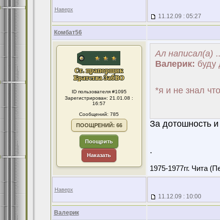
Наверх
11.12.09 : 05:27
Комбат56
Ал написал(а)
..
Валерик:
буду 
*я и не знал чт
ID пользователя #1095
Зарегистрирован: 21.01.08 :
16:57
Сообщений: 785
За дотошность и 
ПООЩРЕНИЙ: 66
Поощрить
.
Наказать
1975-1977гг. Чита (П
Наверх
11.12.09 : 10:00
Валерик