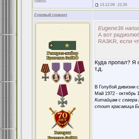
Наверх
13.12.09 : 22:26
Суровый сержант
Eugene36 напис
.
А вот радиолюб
RA3KR, если ч
Куда пропал? Я 
т.д.
В Голубой дивизии с
Май 1972 - октябрь 1
Китайцам с севера 
стоит красавица Бо