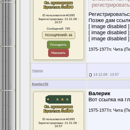
регистрировать
Регистрироватьс
ID пользователя #1095
Зарегистрирован: 21.01.08 :
Позже дам ссылк
16:57
[ image disabled ]
Сообщений: 785
[ image disabled ]
ПООЩРЕНИЙ: 66
[ image disabled ]
Поощрить
1975-1977гг. Чита (П
Наказать
Наверх
14.12.09 : 13:57
Комбат56
Валерик
Вот ссылка на г
1975-1977гг. Чита (П
ID пользователя #1095
Зарегистрирован: 21.01.08 :
16:57