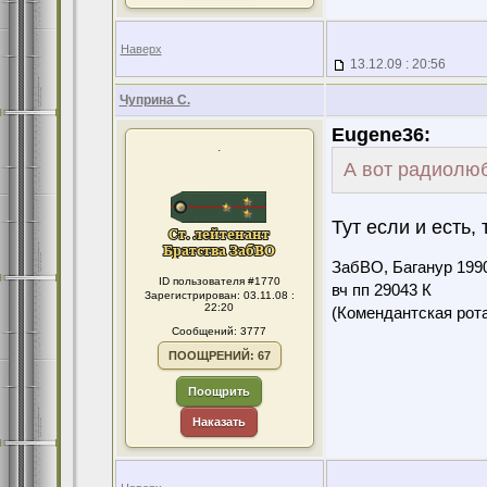
Наверх
13.12.09 : 20:56
Чуприна С.
Eugene36:
.
А вот радиолюб
Тут если и есть,
ЗабВО, Баганур 199
ID пользователя #1770
вч пп 29043 К
Зарегистрирован: 03.11.08 :
22:20
(Комендантская ро
Сообщений: 3777
ПООЩРЕНИЙ: 67
Поощрить
Наказать