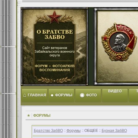
ВИДЕО
T
⌂
●
◉
ГЛАВНАЯ
ФОРУМЫ
ФОТО
ФОРУМЫ
Братство ЗабВО
::
Форумы
:: ОБЩЕЕ ::
Бузная ЗабВО