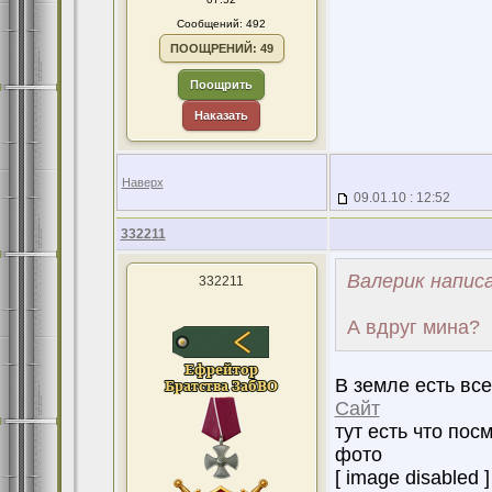
Сообщений: 492
ПООЩРЕНИЙ: 49
Поощрить
Наказать
Наверх
09.01.10 : 12:52
332211
Валерик написа
332211
А вдруг мина?
В земле есть все
Сайт
тут есть что пос
фото
[ image disabled ]