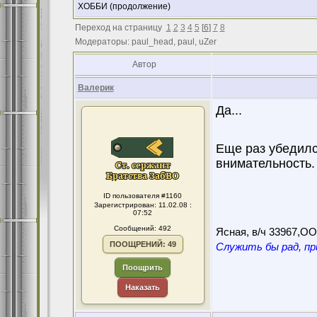
ХОББИ (продолжение)
Переход на страницу
1
2
3
4
5
[
6
]
7
8
Модераторы: paul_head, paul, uZer
Автор
Валерик
Да...
Еще раз убедился
внимательность.
ID пользователя #1160
Зарегистрирован: 11.02.08 :
07:52
Сообщений: 492
Ясная, в/ч 33967,О
ПООЩРЕНИЙ: 49
Служить бы рад, пр
Поощрить
Наказать