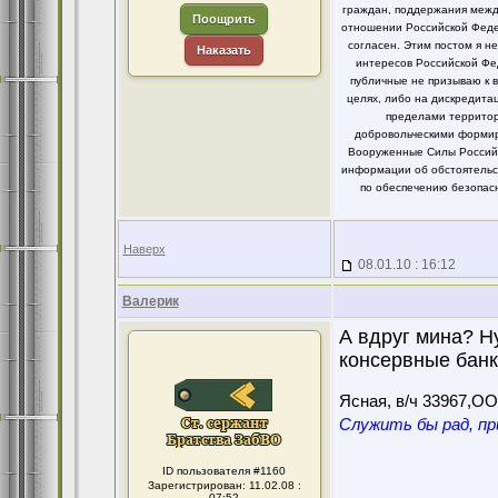
граждан, поддержания между
Поощрить
отношении Российской Федер
согласен. Этим постом я 
Наказать
интересов Российской Фе
публичные не призываю к 
целях, либо на дискредит
пределами территор
добровольческими формир
Вооруженные Силы Российс
информации об обстоятельст
по обеспечению безопасн
Наверх
08.01.10 : 16:12
Валерик
А вдруг мина? Н
консервные банк
Ясная, в/ч 33967,О
Служить бы рад, пр
ID пользователя #1160
Зарегистрирован: 11.02.08 :
07:52