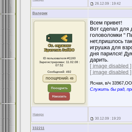
26.12.09 : 19:42
Валерик
Всем привет!
Вот сделал для д
головоломки " П
нет,пришлось та
игрушка для взро
дня парился! Ду
ID пользователя #1160
дарить.
Зарегистрирован: 11.02.08 :
[ image disabled ]
07:52
[ image disabled ]
Сообщений: 492
ПООЩРЕНИЙ: 49
Ясная, в/ч 33967,О
Поощрить
Служить бы рад, пр
Наказать
Наверх
30.12.09 : 19:20
332211