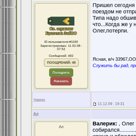
Пришел сегодня 
поездом не отпр
Типа надо обшива
что...Когда же у 
Олег,потерпи.
ID пользователя #1160
Зарегистрирован: 11.02.08 :
07:52
Сообщений: 492
Ясная, в/ч 33967,О
ПООЩРЕНИЙ: 49
Служить бы рад, пр
Поощрить
Наказать
Наверх
11.12.09 : 19:31
Ал
Валерик:
, Олег
Ал
собирался...........