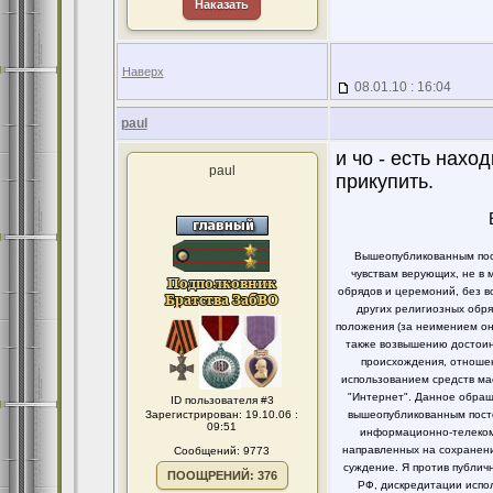
Наказать
Наверх
08.01.10 : 16:04
paul
и чо - есть нахо
paul
прикупить.
Вышеопубликованным пост
чувствам верующих, не в 
обрядов и церемоний, без в
других религиозных обря
положения (за неимением он
также возвышению достоинс
происхождения, отношен
использованием средств ма
"Интернет". Данное обращ
ID пользователя #3
Зарегистрирован: 19.10.06 :
вышеопубликованным посто
09:51
информационно-телекомм
направленных на сохранени
Сообщений: 9773
суждение. Я против публи
ПООЩРЕНИЙ: 376
РФ, дискредитации испо