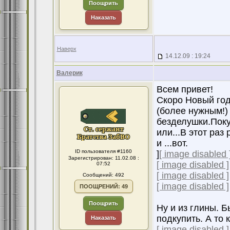
Поощрить
Наказать
Наверх
14.12.09 : 19:24
Валерик
Всем привет!
Скоро Новый год
(более нужным!)
безделушки.Поку
или...В этот раз
и ...вот.
ID пользователя #1160
]
[ image disabled 
Зарегистрирован: 11.02.08 :
[ image disabled ]
07:52
[ image disabled ]
Сообщений: 492
[ image disabled ]
ПООЩРЕНИЙ: 49
Поощрить
Ну и из глины. 
подкупить. А то 
Наказать
[ image disabled ]