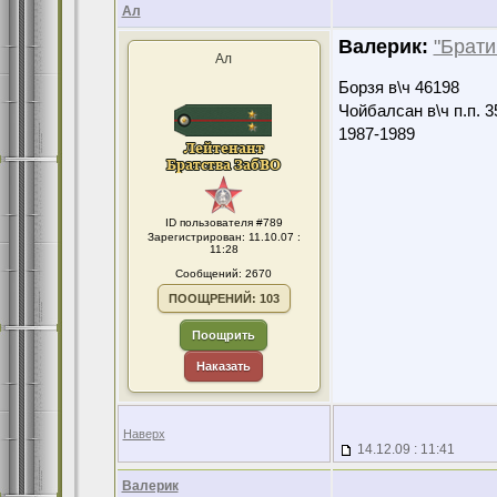
Ал
Валерик:
"Брати
Ал
Борзя в\ч 46198
Чойбалсан в\ч п.п. 3
1987-1989
ID пользователя #789
Зарегистрирован: 11.10.07 :
11:28
Сообщений: 2670
ПООЩРЕНИЙ: 103
Поощрить
Наказать
Наверх
14.12.09 : 11:41
Валерик