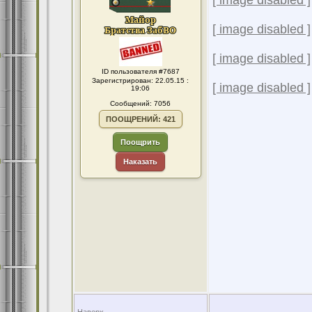
[ image disabled ]
[ image disabled ]
[ image disabled ]
ID пользователя #7687
Зарегистрирован: 22.05.15 :
[ image disabled ]
19:06
Сообщений: 7056
ПООЩРЕНИЙ: 421
Поощрить
Наказать