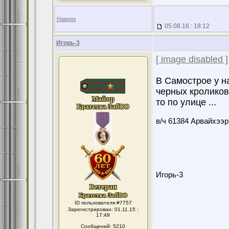
Наверх
05.08.16 : 18:12
Игорь-3
[ image disabled ]
В Самострое у на
черных кроликов,
то по улице ...
в/ч 61384 Арвайхээр
Игорь-3
ID пользователя #7757
Зарегистрирован: 01.11.15 :
17:49
Сообщений: 5210