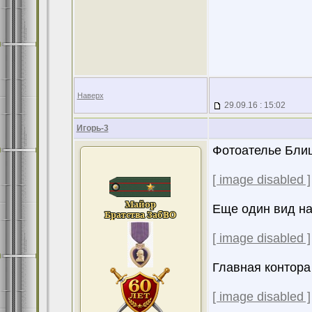
Наверх
29.09.16 : 15:02
Игорь-3
Фотоателье Блиц
[ image disabled ]
Еще один вид н
[ image disabled ]
Главная контора
[ image disabled ]