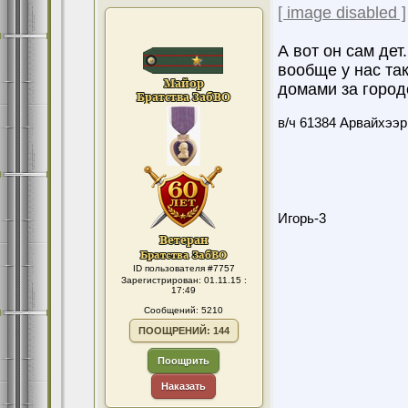
[ image disabled ]
А вот он сам дет
вообще у нас так
домами за городо
в/ч 61384 Арвайхээр
Игорь-3
ID пользователя #7757
Зарегистрирован: 01.11.15 :
17:49
Сообщений: 5210
ПООЩРЕНИЙ: 144
Поощрить
Наказать