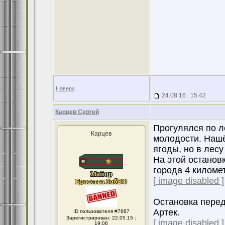
Наверх
24.08.16 : 15:42
Карцев Сергей
Прогулялся по л
Карцев
молодости. Нашёл
ягоды, но в лесу
На этой остановк
города 4 киломе
[ image disabled ]
Остановка перед
Артек.
ID пользователя #7687
Зарегистрирован: 22.05.15 :
[ image disabled ]
19:06