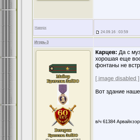
Наверх
24.09.16 : 03:59
Игорь-3
Карцев:
Да с му
хорошая еще воо
фонтаны не встр
[ image disabled ]
Вот здание нашег
в/ч 61384 Арвайхээр
ID пользователя #7757