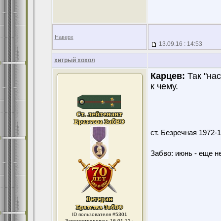
Наверх
13.09.16 : 14:53
хитрый хохол
Карцев:
Так "на
к чему.
ст. Безречная 1972
Забво: июнь - еще не
ID пользователя #5301
Зарегистрирован: 16.01.12 :