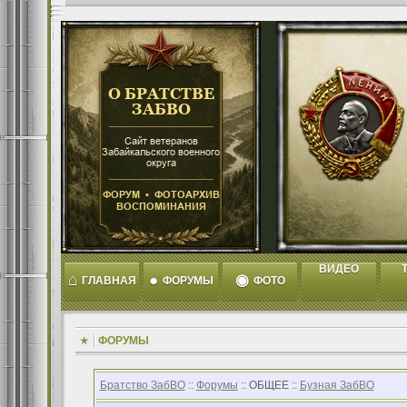
ВИДЕО
T
⌂
●
◉
ГЛАВНАЯ
ФОРУМЫ
ФОТО
ФОРУМЫ
Братство ЗабВО
::
Форумы
:: ОБЩЕЕ ::
Бузная ЗабВО