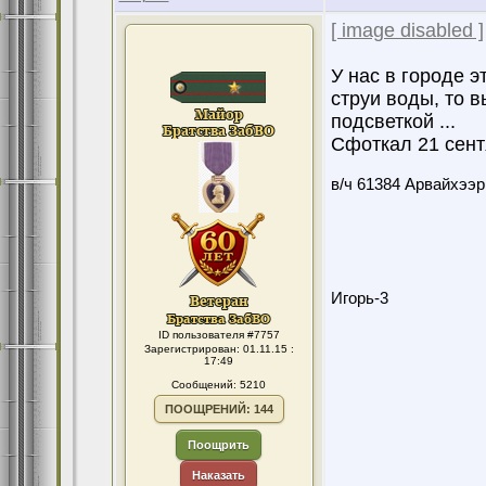
[ image disabled ]
У нас в городе 
струи воды, то в
подсветкой ...
Сфоткал 21 сент
в/ч 61384 Арвайхээр
Игорь-3
ID пользователя #7757
Зарегистрирован: 01.11.15 :
17:49
Сообщений: 5210
ПООЩРЕНИЙ: 144
Поощрить
Наказать