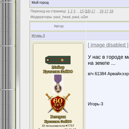
Мой город
Переход на страницу
1
2
3
...
15
[
16
]
17
...
26
27
28
Модераторы: paul_head, paul, uZer
Автор
Игорь-3
[ image disabled ]
У нас в городе м
на земле ...
в/ч 61384 Арвайхээр
Игорь-3
ID пользователя #7757