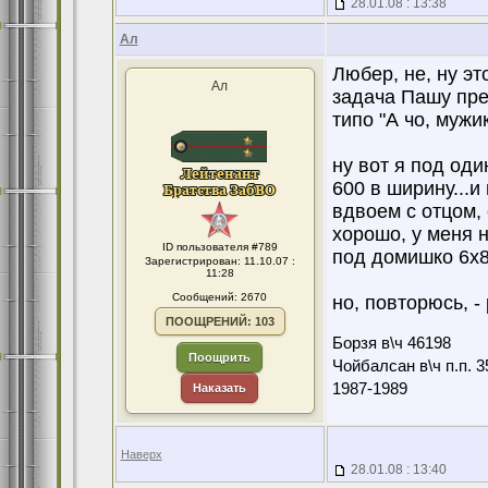
28.01.08 : 13:38
Ал
Любер, не, ну это
Ал
задача Пашу пре
типо "А чо, мужи
ну вот я под оди
600 в ширину...и
вдвоем с отцом, 
хорошо, у меня н
ID пользователя #789
под домишко 6х8
Зарегистрирован: 11.10.07 :
11:28
Сообщений: 2670
но, повторюсь, -
ПООЩРЕНИЙ: 103
Борзя в\ч 46198
Поощрить
Чойбалсан в\ч п.п. 3
1987-1989
Наказать
Наверх
28.01.08 : 13:40