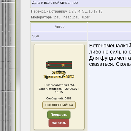
Дача и все с ней связанное
Переход на страницу
1
2
3
[
4
]
5
...
16
17
18
Модераторы: paul_head, paul, uZer
Автор
SSV
Бетономешалкой 
.
либо не сильно 
Для фундамента 
сказаться. Скол
.
ID пользователя #754
Зарегистрирован: 20.09.07 :
15:15
Сообщений: 6988
ПООЩРЕНИЙ: 64
Поощрить
Наказать