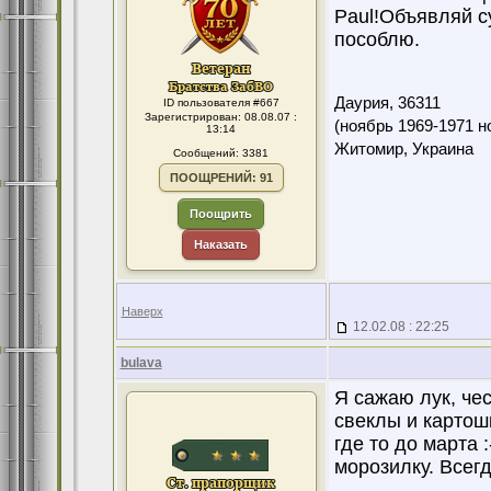
Paul!Объявляй с
пособлю.
Даурия,
36311
ID пользователя #667
Зарегистрирован: 08.08.07 :
(ноябрь 1969-1971 н
13:14
Житомир, Украина
Сообщений: 3381
ПООЩРЕНИЙ: 91
Поощрить
Наказать
Наверх
12.02.08 : 22:25
bulava
Я сажаю лук, че
свеклы и картошк
где то до марта 
морозилку. Всегд