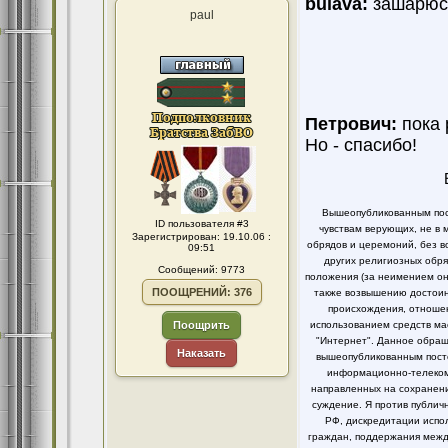
bulava:
зашарюсь
paul
Петрович:
пока 
Но - спасибо!
Вышеопубликованным пост
ID пользователя #3
чувствам верующих, не в 
Зарегистрирован: 19.10.06 :
обрядов и церемоний, без в
09:51
других религиозных обря
Сообщений: 9773
положения (за неимением он
ПООЩРЕНИЙ: 376
также возвышению достоинс
происхождения, отношен
Поощрить
использованием средств ма
"Интернет". Данное обращ
Наказать
вышеопубликованным посто
информационно-телекомм
направленных на сохранени
суждение. Я против публи
РФ, дискредитации испо
граждан, поддержания между