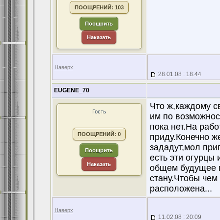
ПООЩРЕНИЙ: 103
Поощрить
Наказать
Наверх
28.01.08 : 18:44
EUGENE_70
Что ж,каждому св
Гость
им по возможнос
пока нет.На рабо
ПООЩРЕНИЙ: 0
приду.Конечно ж
зададут,мол прип
Поощрить
есть эти огурцы 
Наказать
общем будущее 
стану.Чтобы чем
расположена...
Наверх
11.02.08 : 20:09