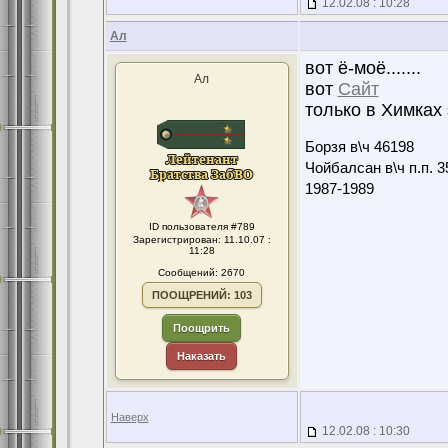
12.02.08 : 10:28
Ал
вот ё-моё.......
Ал
вот
Сайт
только в Химках эт
Борзя в\ч 46198
Чойбалсан в\ч п.п. 3
1987-1989
ID пользователя #789
Зарегистрирован: 11.10.07 :
11:28
Сообщений: 2670
ПООЩРЕНИЙ: 103
Поощрить
Наказать
Наверх
12.02.08 : 10:30