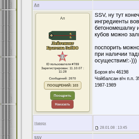
Ал
SSV, ну тут коне
Ал
ингредиенты вов
бетономешалку и 
кубов можно зали
поспорить можно,
при наличии тад
осуществим!:-)))
ID пользователя #789
Зарегистрирован: 11.10.07 :
Борзя в\ч 46198
11:28
Чойбалсан в\ч п.п. 3
Сообщений: 2670
1987-1989
ПООЩРЕНИЙ: 103
Поощрить
Наказать
Наверх
28.01.08 : 13:45
SSV