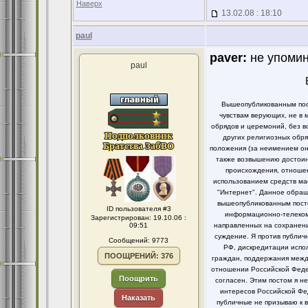
Наверх
13.02.08 : 18:10
paul
paver:
не упомина
paul
Вышеопубликованным пост
чувствам верующих, не в 
обрядов и церемоний, без в
других религиозных обря
положения (за неимением он
также возвышению достоинс
происхождения, отношен
использованием средств ма
"Интернет". Данное обращ
вышеопубликованным посто
ID пользователя #3
информационно-телекомм
Зарегистрирован: 19.10.06 :
09:51
направленных на сохранени
суждение. Я против публи
Сообщений: 9773
РФ, дискредитации испо
ПООЩРЕНИЙ: 376
граждан, поддержания между
отношении Российской Федер
Поощрить
согласен. Этим постом я 
интересов Российской Фе
Наказать
публичные не призываю к 