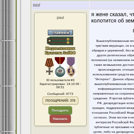
paul
я жене сказал, ч
paul
колотится об зе
Вышеопубликованным пост
чувствам верующих, не в 
обрядов и церемоний, без в
других религиозных обря
положения (за неимением он
также возвышению достоинс
происхождения, отношен
использованием средств ма
"Интернет". Данное обращ
ID пользователя #3
Зарегистрирован: 19.10.06 :
вышеопубликованным посто
09:51
информационно-телекомм
направленных на сохранени
Сообщений: 9773
суждение. Я против публи
ПООЩРЕНИЙ: 376
РФ, дискредитации испо
граждан, поддержания между
Поощрить
отношении Российской Федер
согласен. Этим постом я 
Наказать
интересов Российской Фе
публичные не призываю к 
целях, либо на дискредит