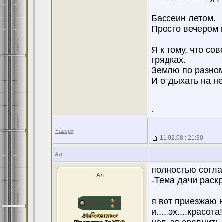
Бассеин летом.
Просто вечером 
Я к тому, что со
грядках.
Землю по разном
И отдыхать на н
.
Наверх
11.02.08 : 21:30
Ал
полностью соглас
Ал
-Тема дачи раск
я вот приезжаю 
и.....эх....красот