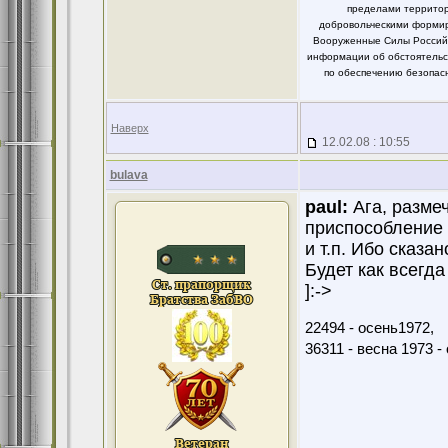
пределами территор
добровольческими формир
Вооруженные Силы Российс
информации об обстоятельст
по обеспечению безопасн
Наверх
12.02.08 : 10:55
bulava
paul:
Ага, размеч
приспособление в
и т.п. Ибо сказа
Будет как всегда
]:->
22494 - осень1972,
36311 - весна 1973 -