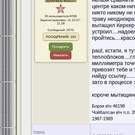
нельзя сравнить 
центре каком-нит
никто никому не 
ID пользователя #789
траву неоднократ
Зарегистрирован: 11.10.07 :
11:28
вытащил Керхер 
Сообщений: 2670
устроил....надоел
ПООЩРЕНИЙ: 103
пройтись....красо
Поощрить
paul, кстати, я
Наказать
теплоблоков....г
миллиметра точно
привозят тебе и 
найду ссылку....
зато в процессе 
короче мытищинс
Борзя в\ч 46198
Чойбалсан в\ч п.п. 3
1987-1989
Наверх