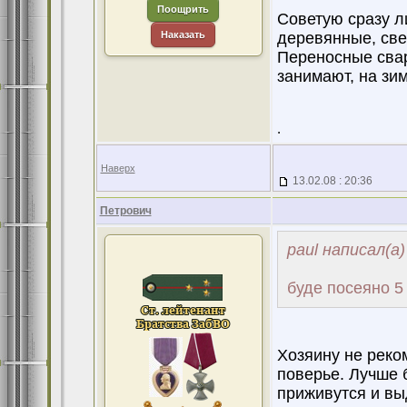
Поощрить
Советую сразу л
Наказать
деревянные, све
Переносные свар
занимают, на зим
.
Наверх
13.02.08 : 20:36
Петрович
paul написал(а)
буде посеяно 5 
Хозяину не реко
поверье. Лучше б
приживутся и вы