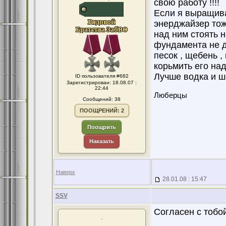
свою работу !!!!
Если я выращива
энерджайзер тож
над ним стоять н
фундамента не д
песок , щебень ,
корьмить его над
Лучше водка и ша
ID пользователя #682
Зарегистрирован: 18.08.07 :
22:44
Люберцы
Сообщений: 38
ПООЩРЕНИЙ: 2
Поощрить
Наказать
Наверх
28.01.08 : 15:47
SSV
Согласен с тобой
.