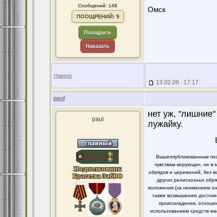
Сообщений: 148
Омск
ПООЩРЕНИЙ: 9
Поощрить
Наказать
Наверх
13.02.08 : 17:17
paul
нет уж, "лишние
paul
лужайку.
Вышеопубликованным пост
чувствам верующих, не в 
обрядов и церемоний, без в
других религиозных обря
положения (за неимением он
также возвышению достоинс
происхождения, отношен
использованием средств ма