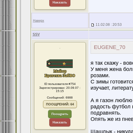
Наказать
Наверх
11.02.08 : 20:53
SSV
EUGENE_70
.
я так скажу - во
У меня жена бол
розами.
С зимы готовится
ID пользователя #754
изучает, литера
Зарегистрирован: 20.09.07 :
15:15
Сообщений: 6988
А я газон люблю.
ПООЩРЕНИЙ: 64
радость футбол п
подравнять.
Поощрить
Опять же из пне
Наказать
Шашлык - никуда