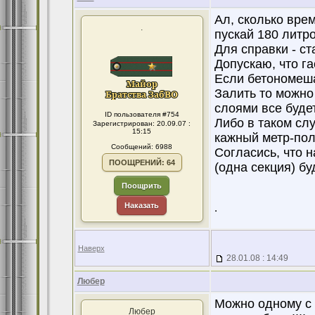
Ал, сколько вре
.
пускай 180 литр
Для справки - ст
Допускаю, что г
Если бетономеш
Залить то можно 
слоями все буде
ID пользователя #754
Либо в таком сл
Зарегистрирован: 20.09.07 :
15:15
кажный метр-пол
Сообщений: 6988
Согласись, что 
ПООЩРЕНИЙ: 64
(одна секция) бу
Поощрить
Наказать
.
Наверх
28.01.08 : 14:49
Любер
Можно одному с 
Любер