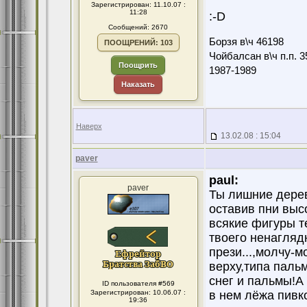
Зарегистрирован: 11.10.07 :
11:28
:-D
Сообщений: 2670
Борзя в\ч 46198
ПООЩРЕНИЙ: 103
Чойбалсан в\ч п.п. 3
Поощрить
1987-1989
Наказать
Наверх
13.02.08 : 15:04
paver
paul:
paver
Ты лишние дерев
оставив пни высо
всякие фигуры т
твоего ненагляд
прези...,молчу-м
верху,типа паль
снег и пальмы!А 
ID пользователя #569
Зарегистрирован: 10.06.07 :
в нем лёжа пивк
19:36