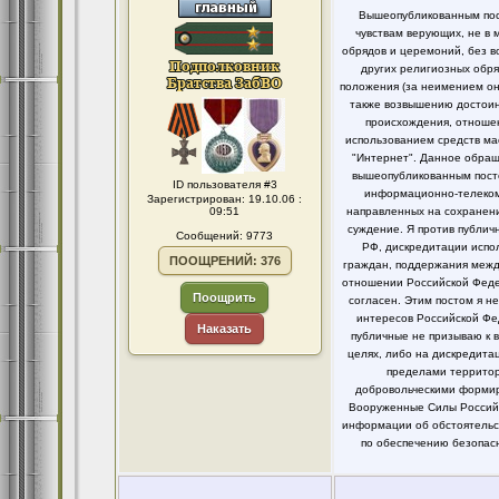
Вышеопубликованным пост
чувствам верующих, не в 
обрядов и церемоний, без в
других религиозных обря
положения (за неимением он
также возвышению достоинс
происхождения, отношен
использованием средств ма
"Интернет". Данное обращ
вышеопубликованным посто
ID пользователя #3
информационно-телекомм
Зарегистрирован: 19.10.06 :
09:51
направленных на сохранени
суждение. Я против публи
Сообщений: 9773
РФ, дискредитации испо
ПООЩРЕНИЙ: 376
граждан, поддержания между
отношении Российской Федер
Поощрить
согласен. Этим постом я 
интересов Российской Фе
Наказать
публичные не призываю к 
целях, либо на дискредит
пределами территор
добровольческими формир
Вооруженные Силы Российс
информации об обстоятельст
по обеспечению безопасн