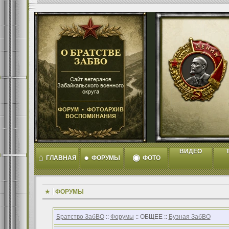
ВИДЕО
T
⌂
●
◉
ГЛАВНАЯ
ФОРУМЫ
ФОТО
ФОРУМЫ
Братство ЗабВО
::
Форумы
:: ОБЩЕЕ ::
Бузная ЗабВО