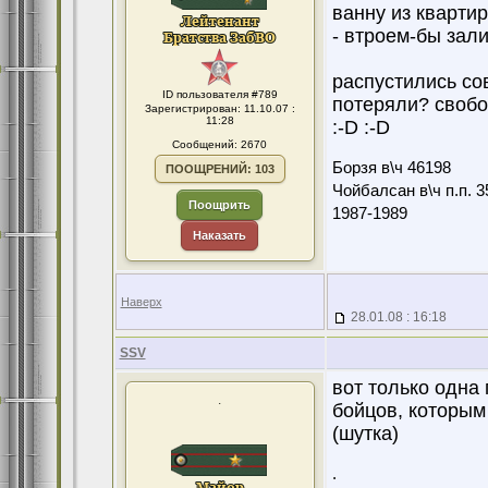
ванну из квартир
- втроем-бы зали
распустились со
ID пользователя #789
потеряли? свобо
Зарегистрирован: 11.10.07 :
11:28
:-D :-D
Сообщений: 2670
Борзя в\ч 46198
ПООЩРЕНИЙ: 103
Чойбалсан в\ч п.п. 3
Поощрить
1987-1989
Наказать
Наверх
28.01.08 : 16:18
SSV
вот только одна 
.
бойцов, которым 
(шутка)
.