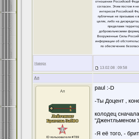
отношении Российской Федер
согласен. Этим постом я 
интересов Российской Фе
публичные не призываю к 
целях, либо на дискредит
пределами территор
добровольческими формир
Вооруженные Силы Российс
информации об обстоятельст
по обеспечению безопасн
Наверх
13.02.08 : 09:58
Ал
paul :-D
Ал
-Ты Доцент , кон
колодец сначала,
"Джентльменом У 
-Я её того, - бри
ID пользователя #789