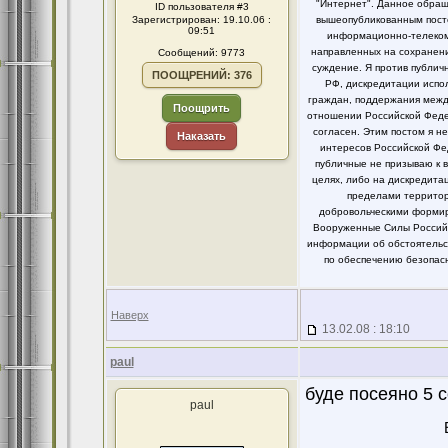
"Интернет". Данное обращ
ID пользователя #3
Зарегистрирован: 19.10.06 :
вышеопубликованным посто
09:51
информационно-телекомм
направленных на сохранени
Сообщений: 9773
суждение. Я против публи
ПООЩРЕНИЙ: 376
РФ, дискредитации испо
граждан, поддержания между
Поощрить
отношении Российской Федер
согласен. Этим постом я 
Наказать
интересов Российской Фе
публичные не призываю к 
целях, либо на дискредит
пределами территор
добровольческими формир
Вооруженные Силы Российс
информации об обстоятельст
по обеспечению безопасн
Наверх
13.02.08 : 18:10
paul
буде посеяно 5 с
paul