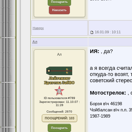
Поощрить
Наказать
Наверх
16.01.09 : 10:11
Ал
ИЯ:
, да?
Ал
а я всегда счита
откуда-то возят, 
советский стерео
Мотострелок:
, 
ID пользователя #789
Зарегистрирован: 11.10.07 :
Борзя в\ч 46198
11:28
Чойбалсан в\ч п.п. 3
Сообщений: 2670
1987-1989
ПООЩРЕНИЙ: 103
Поощрить