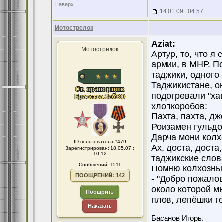
Наверх
14.01.09 : 04:57
Мотострелок
Aziat:
Мотострелок
Артур, то, что я
армии, в МНР. П
таджики, одного 
Таджикистане, о
подогревали "ха
хлопкоробов:
Пахта, пахта, дж
Роизамен гульдо
Дарча мони колх
ID пользователя #479
Ах, доста, доста
Зарегистрирован: 18.05.07 :
10:12
таджикские слов
Сообщений: 1511
Помню колхозный
ПООЩРЕНИЙ: 142
- "Добро пожалов
около которой м
Поощрить
плов, лепёшки г
Наказать
Басанов Игорь.