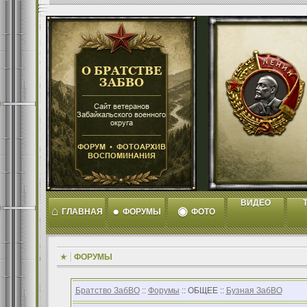
ВИДЕО
T
⌂
●
◉
ГЛАВНАЯ
ФОРУМЫ
ФОТО
ФОРУМЫ
Братство ЗабВО
::
Форумы
:: ОБЩЕЕ ::
Бузная ЗабВО