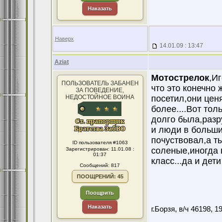
Наказать
Наверх
14.01.09 : 13:47
Aziat
Мотострелок
,И
ПОЛЬЗОВАТЕЛЬ ЗАБАНЕН
что это конечно 
ЗА ПОВЕДЕНИЕ,
НЕДОСТОЙНОЕ ВОИНА
посетил,они цен
более....Вот тол
долго была,разру
и люди в больши
почуствовал,а т
ID пользователя #1063
соленые,иногда 
Зарегистрирован: 11.01.08 :
01:37
класс...да и дети
Сообщений: 817
ПООЩРЕНИЙ: 45
Поощрить
Наказать
г.Борзя, в/ч 46198, 19