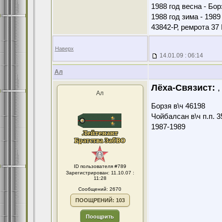
1988 год весна - Бо
1988 год зима - 198
43842-Р, ремрота 3
Наверх
14.01.09 : 06:14
Ал
Лёха-Связист:
,
Ал
Борзя в\ч 46198
Чойбалсан в\ч п.п. 3
1987-1989
ID пользователя #789
Зарегистрирован: 11.10.07 :
11:28
Сообщений: 2670
ПООЩРЕНИЙ: 103
Поощрить