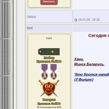
Наказать
Наверх
16.01.09 : 18:28
hani
Сегодня п
hani
Хани.
Минск,Беларусь.
'Кто боится напад
(У.Филипс)
ID пользователя #26