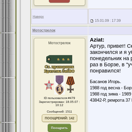
Наверх
15.01.09 : 17:39
Мотострелок
Aziat:
Мотострелок
Артур, привет! 
закончился и я 
понедельник на 
раз в Борзе, в "
понравился!
Басанов Игорь.
1988 год весна - Бо
1988 год зима - 198
ID пользователя #479
43842-Р, ремрота 3
Зарегистрирован: 18.05.07 :
10:12
Сообщений: 1511
ПООЩРЕНИЙ: 142
Поощрить