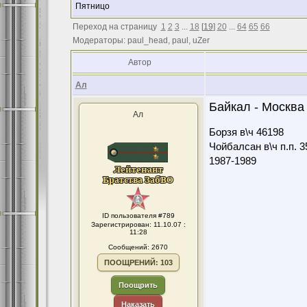
Пятницо
Переход на страницу
1
2
3
...
18
[
19
]
20
...
64
65
66
Модераторы: paul_head, paul, uZer
Автор
Ал
Байкал - Москва - 
Ал
Борзя в\ч 46198
Чойбалсан в\ч п.п. 3
1987-1989
ID пользователя #789
Зарегистрирован: 11.10.07 :
11:28
Сообщений: 2670
ПООЩРЕНИЙ: 103
Поощрить
Наказать