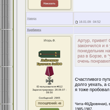
Наказать
Наверх
16.01.09 : 04:52
Харбинец
Артур, привет!
Игорь.Ф.
закончился и я
понедельник на
раз в Борзе, в 
очень понравил
Счастливого пут
долго уехать, а 
ID пользователя #612
я тоже пробовал
Зарегистрирован: 28.06.07 :
09:50
Сообщений: 2965
ПООЩРЕНИЙ: 49
Чита-46(Дровяная), 
1985-1987.