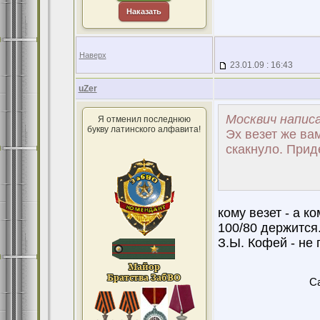
Наказать
Наверх
23.01.09 : 16:43
uZer
Москвич написа
Я отменил последнюю
букву латинского алфавита!
Эх везет же ва
скакнуло. Прид
кому везет - а к
100/80 держится.
З.Ы. Кофей - не 
Ca