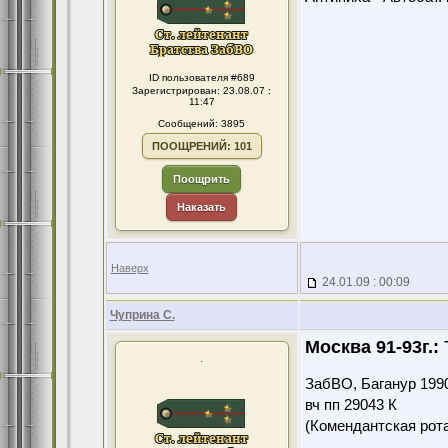
ID пользователя #689
Зарегистрирован: 23.08.07 :
11:47
Сообщений: 3895
ПООЩРЕНИЙ: 101
Поощрить
Наказать
Наверх
24.01.09 : 00:09
Чуприна С.
Москва 91-93г.:
Т
.
ЗабВО, Баганур 199
вч пп 29043 К
(Комендантская ро