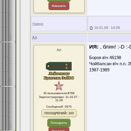
Наказать
Наверх
16.01.09 : 14:08
Ал
ИЯ:
, блин! :-D :
Ал
Борзя в\ч 46198
Чойбалсан в\ч п.п. 3
1987-1989
ID пользователя #789
Зарегистрирован: 11.10.07 :
11:28
Сообщений: 2670
ПООЩРЕНИЙ: 103
Поощрить