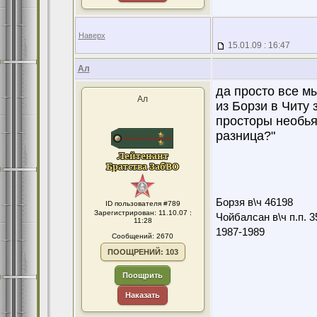
Наверх
15.01.09 : 16:47
Ал
да просто все м
Ал
из Борзи в Читу з
просторы необьят
разница?"
Борзя в\ч 46198
ID пользователя #789
Зарегистрирован: 11.10.07 :
Чойбалсан в\ч п.п. 3
11:28
1987-1989
Сообщений: 2670
ПООЩРЕНИЙ: 103
Поощрить
Наказать