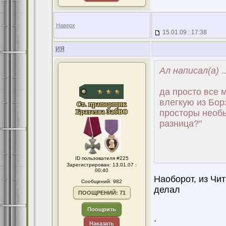
Наверх
15.01.09 : 17:38
ИЯ
Ал написал(а)
..
да просто все 
влегкую из Борз
просторы необья
разница?"
ID пользователя #225
Зарегистрирован: 13.01.07 :
00:40
Наоборот, из Чи
Сообщений: 982
делал
ПООЩРЕНИЙ: 71
Поощрить
.
Наказать