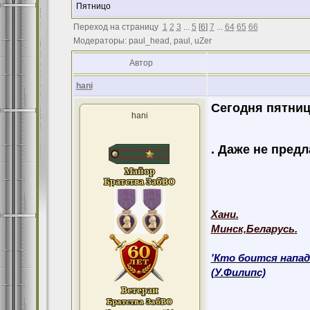
Пятницо
Переход на страницу
1
2
3
...
5
[
6
]
7
...
64
65
66
Модераторы: paul_head, paul, uZer
Автор
hani
Сегодня пятниц
hani
. Даже не предл
Хани.
Минск,Беларусь.
'Кто боится напад
(У.Филипс)