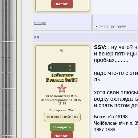
Наказать
Наверх
25.07.08 : 09:55
Ал
SSV:
, ну чего? 
Ал
и вечер пятницы 
пробках.........
надо что-то с эти
ль............
хотя свои плюсы
ID пользователя #789
водку охлаждать..
Зарегистрирован: 11.10.07 :
11:28
и спать потом до ч
Сообщений: 2670
Борзя в\ч 46198
ПООЩРЕНИЙ: 103
Чойбалсан в\ч п.п. 3
Поощрить
1987-1989
Наказать