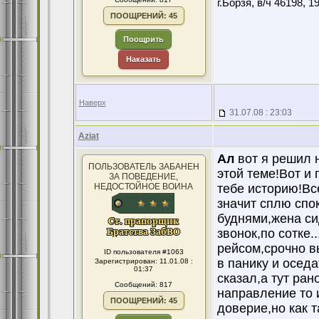
г.Борзя, в/ч 46198, 19
ПООЩРЕНИЙ: 45
Поощрить
Наказать
Наверх
31.07.08 : 23:03
Aziat
Ал
вот я решил н
ПОЛЬЗОВАТЕЛЬ ЗАБАНЕН
этой теме!Вот и 
ЗА ПОВЕДЕНИЕ,
НЕДОСТОЙНОЕ ВОИНА
тебе историю!Все
значит сплю спо
буднями,жена сид
звонок,по сотке.
рейсом,срочно вы
ID пользователя #1063
в панику и оседа
Зарегистрирован: 11.01.08 :
01:37
сказал,а тут ран
Сообщений: 817
направление то 
ПООЩРЕНИЙ: 45
доверие,но как т