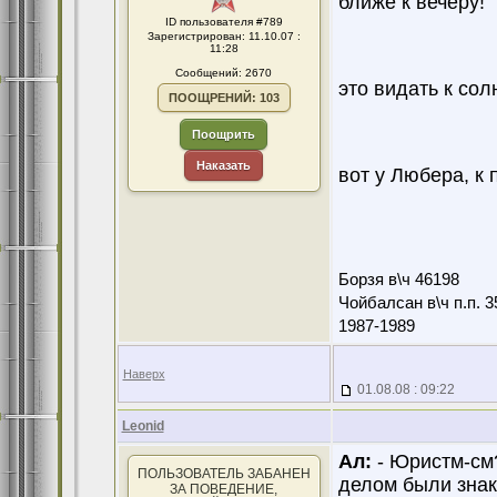
ближе к вечеру!
ID пользователя #789
Зарегистрирован: 11.10.07 :
11:28
Сообщений: 2670
это видать к со
ПООЩРЕНИЙ: 103
Поощрить
Наказать
вот у Любера, к
Борзя в\ч 46198
Чойбалсан в\ч п.п. 3
1987-1989
Наверх
01.08.08 : 09:22
Leonid
Ал:
- Юристм-см?
ПОЛЬЗОВАТЕЛЬ ЗАБАНЕН
делом были знак
ЗА ПОВЕДЕНИЕ,