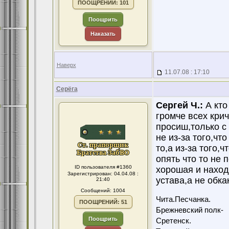
ПООЩРЕНИЙ: 101
Поощрить
Наказать
Наверх
11.07.08 : 17:10
Серёга
Сергей Ч.:
А кто
громче всех крич
просиш,только с
не из-за того,что
то,а из-за того,
опять что то не
ID пользователя #1360
хорошая и находи
Зарегистрирован: 04.04.08 :
устава,а не обка
21:40
Сообщений: 1004
Чита.Песчанка.
ПООЩРЕНИЙ: 51
Брежневский полк-
Поощрить
Сретенск.