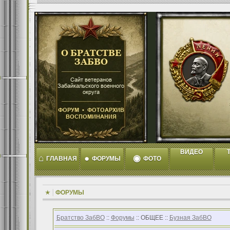
ВИДЕО
T
⌂
●
◉
ГЛАВНАЯ
ФОРУМЫ
ФОТО
ФОРУМЫ
Братство ЗабВО
::
Форумы
:: ОБЩЕЕ ::
Бузная ЗабВО