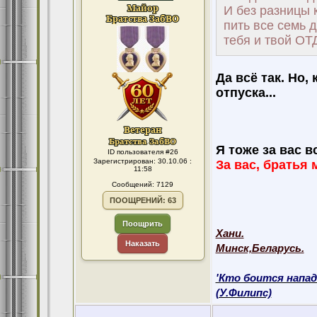
И без разницы 
пить все семь 
тебя и твой ОТ
Да всё так. Но
отпуска...
Я тоже за вас вс
ID пользователя #26
Зарегистрирован: 30.10.06 :
За вас, братья 
11:58
Сообщений: 7129
ПООЩРЕНИЙ: 63
Поощрить
Хани.
Наказать
Минск,Беларусь.
'Кто боится напад
(У.Филипс)