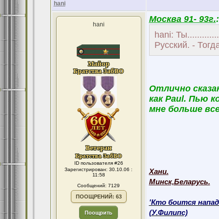
hani
Москва 91- 93г.
:
hani
hani: Ты.........
Русский. - Тогд
Отлично сказан
как Paul. Пью 
мне больше все
ID пользователя #26
Зарегистрирован: 30.10.06 :
Хани.
11:58
Минск,Беларусь.
Сообщений: 7129
ПООЩРЕНИЙ: 63
'Кто боится напад
(У.Филипс)
Поощрить