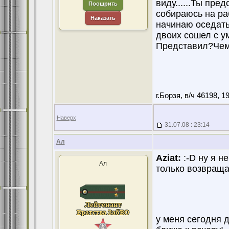
виду......Ты пре
Поощрить
собираюсь на ра
Наказать
начинаю оседать
двоих сошел с у
Представил?Чем 
г.Борзя, в/ч 46198, 19
Наверх
31.07.08 : 23:14
Ал
Aziat:
:-D ну я не
Ал
только возвращаю
у меня сегодня 