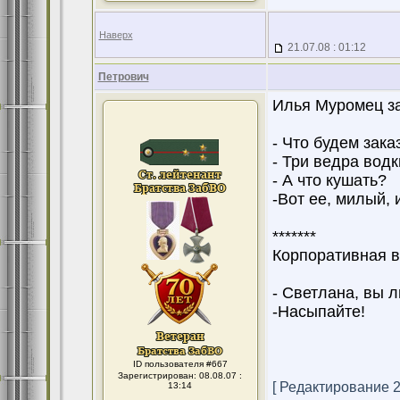
Наверх
21.07.08 : 01:12
Петрович
Илья Муромец за
- Что будем зак
- Три ведра водк
- А что кушать?
-Вот ее, милый, 
*******
Корпоративная в
- Светлана, вы 
-Насыпайте!
ID пользователя #667
Зарегистрирован: 08.08.07 :
[ Редактирование 25
13:14