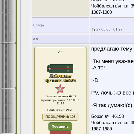
Чойбалсан в\ч п.п. 3
1987-1989
Наверх
27.08.08 : 01:27
Ал
предлагаю тему 
Ал
-Ты меня уважа
-А то!
:-D
PV, лочь :-D все в
ID пользователя #789
Зарегистрирован: 11.10.07 :
11:28
-Я так думаю!(с)
Сообщений: 2670
Борзя в\ч 46198
ПООЩРЕНИЙ: 103
Чойбалсан в\ч п.п. 3
Поощрить
1987-1989