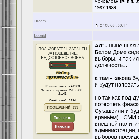
Чойбалсан в\ч п.п. 3
1987-1989
Наверх
27.08.08 : 00:47
Leonid
Ал:
- нынешняя а
ПОЛЬЗОВАТЕЛЬ ЗАБАНЕН
Белом Доме сиде
ЗА ПОВЕДЕНИЕ,
НЕДОСТОЙНОЕ ВОИНА
выборы, и так ил
должность...
а там - какова 
и будут напеват
ID пользователя #1300
Зарегистрирован: 24.03.08 :
21:41
но так как под д
Сообщений: 6484
потерпеть фиаск
ПООЩРЕНИЙ: 133
Сукашвили и буд
враньём) - СМИ 
Поощрить
внешней политик
Наказать
администрации, 
выборов президе