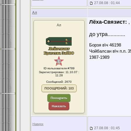
27.08.08 : 01:44
Ал
Лёха-Связист:
, 
Ал
до утра............
Борзя в\ч 46198
Чойбалсан в\ч п.п. 3
1987-1989
ID пользователя #789
Зарегистрирован: 11.10.07 :
11:28
Сообщений: 2670
ПООЩРЕНИЙ: 103
Поощрить
Наказать
Наверх
27.08.08 : 01:45