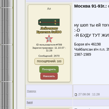
Москва 91-93г.:
Ал
ну шоп ты ей того.
:-D
-Я БУДУ ТУТ ЖИТ
Борзя в\ч 46198
ID пользователя #789
Зарегистрирован: 11.10.07 :
Чойбалсан в\ч п.п. 3
11:28
1987-1989
Сообщений: 2670
ПООЩРЕНИЙ: 103
Поощрить
Наказать
Наверх
27.08.08 : 11:28
hani