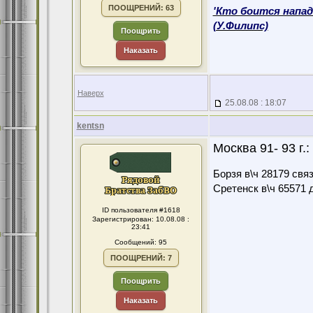
ПООЩРЕНИЙ: 63
'Кто боится напад
(У.Филипс)
Поощрить
Наказать
Наверх
25.08.08 : 18:07
kentsn
Москва 91- 93 г.:
Борзя в\ч 28179 свя
Сретенск в\ч 65571 
ID пользователя #1618
Зарегистрирован: 10.08.08 :
23:41
Сообщений: 95
ПООЩРЕНИЙ: 7
Поощрить
Наказать