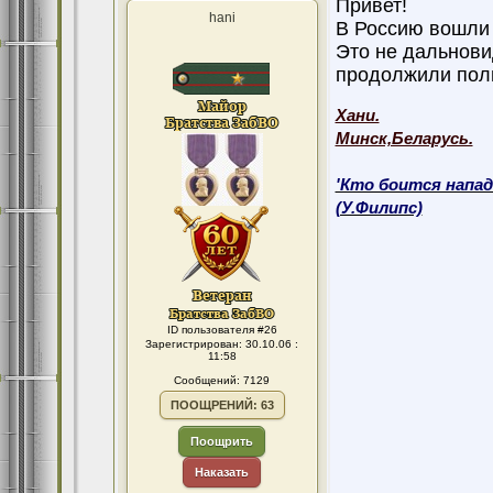
Привет!
hani
В Россию вошли 
Это не дальновид
продолжили полит
Хани.
Минск,Беларусь.
'Кто боится напад
(У.Филипс)
ID пользователя #26
Зарегистрирован: 30.10.06 :
11:58
Сообщений: 7129
ПООЩРЕНИЙ: 63
Поощрить
Наказать