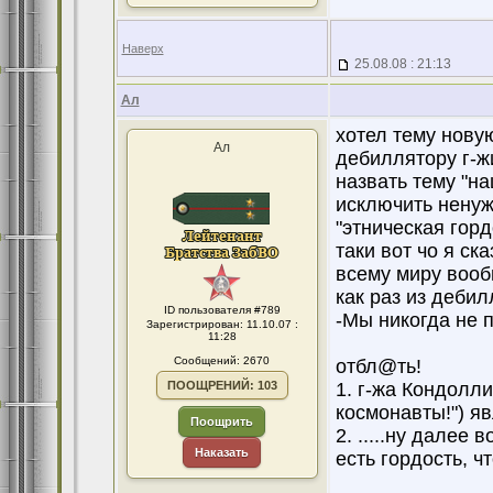
Наверх
25.08.08 : 21:13
Ал
хотел тему новую
Ал
дебиллятору г-жи
назвать тему "на
исключить ненуж
"этническая гордос
таки вот чо я ска
всему миру вообщ
как раз из деби
ID пользователя #789
-Мы никогда не 
Зарегистрирован: 11.10.07 :
11:28
Сообщений: 2670
отбл@ть!
ПООЩРЕНИЙ: 103
1. г-жа Кондолли
космонавты!") яв
Поощрить
2. .....ну далее
Наказать
есть гордость, ч