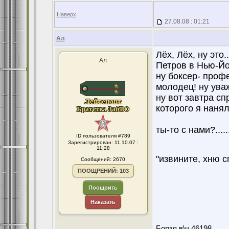
Наверх
27.08.08 : 01:21
Ал
Лёх, Лёх, ну это.
Ал
Петров в Нью-Йорке
ну боксер- професс
молодец! ну ува
ну вот завтра сп
которого я нанял
ты-то с нами?.........
ID пользователя #789
Зарегистрирован: 11.10.07 :
11:28
"извините, хню с
Сообщений: 2670
ПООЩРЕНИЙ: 103
Поощрить
Наказать
Борзя в\ч 46198