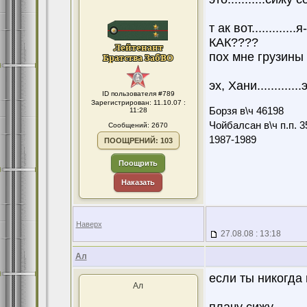
т ак вот............
КАК????
пох мне грузины о
эх, Хани.............эх
ID пользователя #789
Зарегистрирован: 11.10.07 :
Борзя в\ч 46198
11:28
Чойбалсан в\ч п.п. 3
Сообщений: 2670
1987-1989
ПООЩРЕНИЙ: 103
Поощрить
Наказать
Наверх
27.08.08 : 13:18
Ал
если ты никогда 
Ал