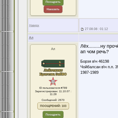
Поощрить
Наказать
Наверх
27.08.08 : 01:12
Ал
Лёх.........ну прочё
Ал
ап чом речь?
Борзя в\ч 46198
Чойбалсан в\ч п.п. 3
1987-1989
ID пользователя #789
Зарегистрирован: 11.10.07 :
11:28
Сообщений: 2670
ПООЩРЕНИЙ: 103
Поощрить