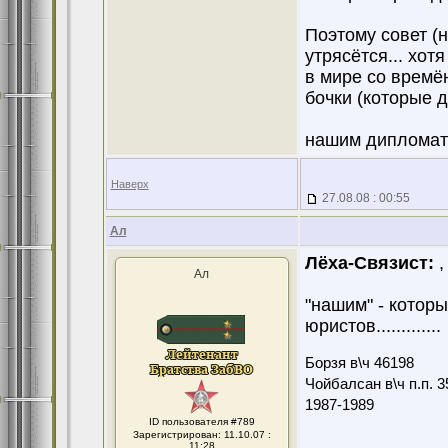
Поэтому совет (н
утрясётся... хот
в мире со времё
бочки (которые д
нашим дипломата
Наверх
27.08.08 : 00:55
Ал
Лёха-Связист:
, 
Ал
"нашим" - которым?
юристов.............
Борзя в\ч 46198
Чойбалсан в\ч п.п. 3
1987-1989
ID пользователя #789
Зарегистрирован: 11.10.07 :
11:28