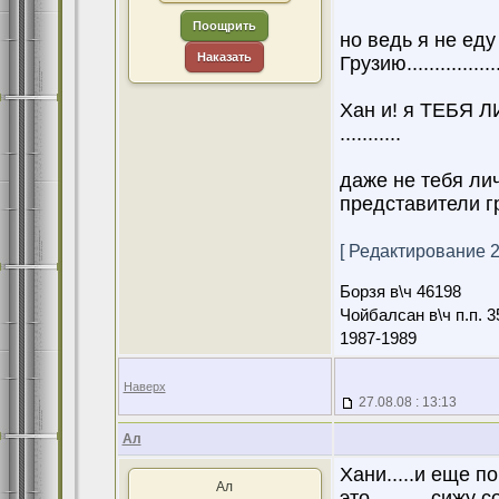
Поощрить
но ведь я не ед
Наказать
Грузию..................
Хан и! я ТЕБЯ ЛИ
...........
даже не тебя ли
представители гр
[ Редактирование 27
Борзя в\ч 46198
Чойбалсан в\ч п.п. 3
1987-1989
Наверх
27.08.08 : 13:13
Ал
Хани.....и еще пов
Ал
это...........сижу с