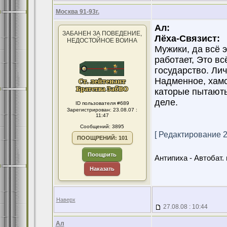
Москва 91-93г.
Ал:
ЗАБАНЕН ЗА ПОВЕДЕНИЕ,
Лёха-Связист:
НЕДОСТОЙНОЕ ВОИНА
Мужики, да всё э
работает, Это вс
государство. Лич
Надменное, хамс
каторые пытають
деле.
ID пользователя #689
Зарегистрирован: 23.08.07 :
11:47
Сообщений: 3895
[ Редактирование 27
ПООЩРЕНИЙ: 101
Поощрить
Антипиха - Автобат. 
Наказать
Наверх
27.08.08 : 10:44
Ал