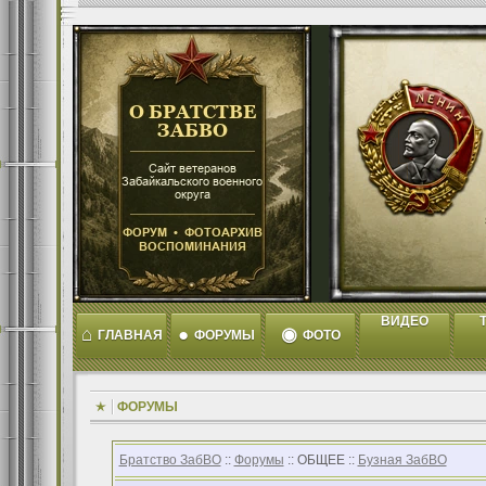
ВИДЕО
T
⌂
●
◉
ГЛАВНАЯ
ФОРУМЫ
ФОТО
ФОРУМЫ
Братство ЗабВО
::
Форумы
:: ОБЩЕЕ ::
Бузная ЗабВО