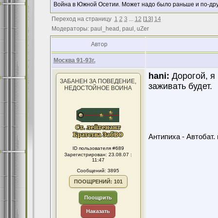
Война в Южной Осетии. Может надо было раньше и по-др
Переход на страницу
1
2
3
...
12
[
13
]
14
Модераторы: paul_head, paul, uZer
Автор
Москва 91-93г.
hani:
Дорогой, я 
ЗАБАНЕН ЗА ПОВЕДЕНИЕ,
заживать будет.
НЕДОСТОЙНОЕ ВОИНА
Антипиха - Автобат. 
ID пользователя #689
Зарегистрирован: 23.08.07 :
11:47
Сообщений: 3895
ПООЩРЕНИЙ: 101
Поощрить
Наказать