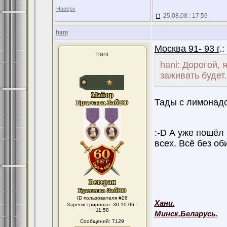
Наверх
25.08.08 : 17:59
hani
Москва 91- 93 г
.:
hani
hani: Дорогой, 
заживать будет.
Тады с лимонад
:-D А уже пошёл
всех. Всё без об
ID пользователя #26
Хани.
Зарегистрирован: 30.10.06 :
11:58
Минск,Беларусь.
Сообщений: 7129