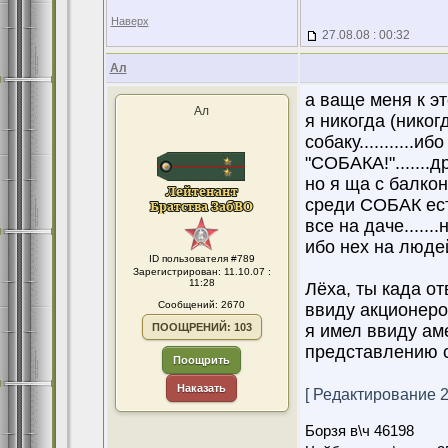
Наверх
27.08.08 : 00:32
Ал
а ваще меня к это
Ал
я никогда (никог
собаку...........
"СОБАКА!".......др
но я ща с балкона
среди СОБАК есть 
все на даче......
ибо нех на людей н
ID пользователя #789
Зарегистрирован: 11.10.07 :
11:28
Лёха, ты када от
Сообщений: 2670
ввиду акционеров 
ПООЩРЕНИЙ: 103
я имел ввиду ам
представлению сво
Поощрить
Наказать
[ Редактирование 27
Борзя в\ч 46198