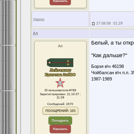
Наказать
Наверх
27.08.08 : 01:29
Ал
Белый, а ты откры
Ал
"Как дальше?"
Борзя в\ч 46198
Чойбалсан в\ч п.п. 3
1987-1989
ID пользователя #789
Зарегистрирован: 11.10.07 :
11:28
Сообщений: 2670
ПООЩРЕНИЙ: 103
Поощрить
Наказать