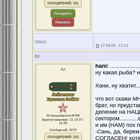
ПООЩРЕНИЙ: 311
Поощрить
Наказать
Наверх
27.08.08 : 13:13
Ал
hani:
..............
Ал
ну какая рыба? ну
Хани, ну хватит......
что вот скажи МНЕ
брат, но предст
деление на НАЦ
ID пользователя #789
сектором............
Зарегистрирован: 11.10.07 :
11:28
и им (НАМ) пох пол
Сообщений: 2670
-Сань, да, берем
ПООЩРЕНИЙ: 103
СОГЛАСЕН! хотя ме