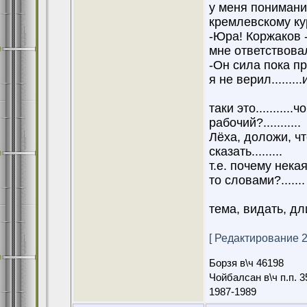
у меня понимание
кремлевскому кур
-Юра! Коржаков -
мне ответствова
-Он сила пока пр
я не верил........
таки это.........
рабочий?...........
Лёха, доложи, чт
сказать.........
т.е. почему нек
то словами?.......
тема, видать, длин
[ Редактирование 27
Борзя в\ч 46198
Чойбалсан в\ч п.п. 3
1987-1989