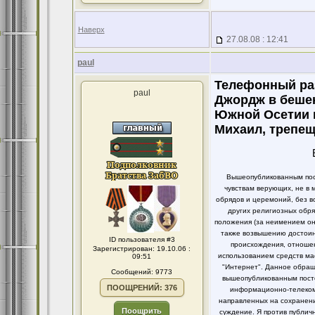
Наверх
27.08.08 : 12:41
paul
Телефонный ра
paul
Джордж в бешен
Южной Осетии н
Михаил, трепещ
Вышеопубликованным пост
чувствам верующих, не в 
обрядов и церемоний, без в
других религиозных обря
положения (за неимением он
также возвышению достоинс
ID пользователя #3
происхождения, отношен
Зарегистрирован: 19.10.06 :
использованием средств ма
09:51
"Интернет". Данное обращ
Сообщений: 9773
вышеопубликованным посто
ПООЩРЕНИЙ: 376
информационно-телекомм
направленных на сохранени
Поощрить
суждение. Я против публи