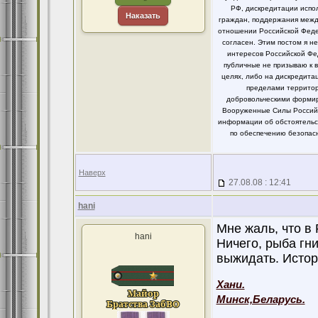
РФ, дискредитации испо
Наказать
граждан, поддержания между
отношении Российской Федер
согласен. Этим постом я 
интересов Российской Фе
публичные не призываю к 
целях, либо на дискредит
пределами территор
добровольческими формир
Вооруженные Силы Российс
информации об обстоятельст
по обеспечению безопасн
Наверх
27.08.08 : 12:41
hani
Мне жаль, что в
hani
Ничего, рыба гн
выжидать. Истор
Хани.
Минск,Беларусь.