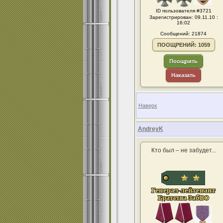
ID пользователя #3721
Зарегистрирован: 09.11.10 :
16:02
Сообщений: 21874
ПООЩРЕНИЙ: 1059
Поощрить
Наказать
Наверх
AndreyK
Кто был – не забудет...