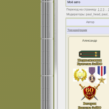
Моё авто
Переход на страницу
1
2
3
...
Модераторы: paul_head, paul,
Автор
Тренажёрщик
Александр