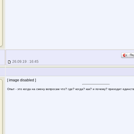
По
26.09.19 : 16:45
[ image disabled ]
Опыт - это когда на смену вопросам что? где? когда? как? и почему? приходит единс