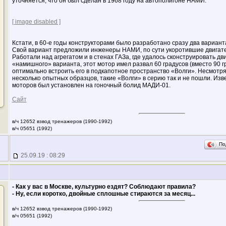
уточняется, что он был сделан в 1968 году на автополигоне НАМИ.
[ image disabled ]
Кстати, в 60-е годы конструкторами было разработано сразу два вариант
Свой вариант предложили инженеры НАМИ, по сути укоротившие двигател
Работали над агрегатом и в стенах ГАЗа, где удалось сконструировать дви
«намишного» варианта, этот мотор имел развал 60 градусов (вместо 90 г
оптимально встроить его в подкапотное пространство «Волги». Несмотря 
несколько опытных образцов, такие «Волги» в серию так и не пошли. Изве
моторов был установлен на гоночный болид МАДИ-01.
Сайт
в/ч 12652 взвод тренажеров (1990-1992)
в/ч 05651 (1992)
По
25.09.19 : 08:29
- Как у вас в Москве, культурно ездят? Соблюдают правила?
- Ну, если коротко, двойные сплошные стираются за месяц...
в/ч 12652 взвод тренажеров (1990-1992)
в/ч 05651 (1992)