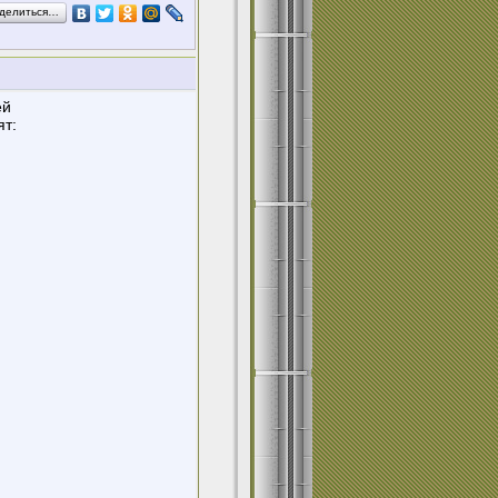
делиться…
ей
ят: