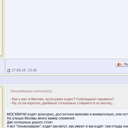
По
27.09.19 : 15:46
Тренажёрщик написал(а)
...
- Как у вас в Москве, культурно ездят? Соблюдают правила?
- Ну, если коротко, двойные сплошные стираются за месяц...
МОСКВИЧИ ездят культурно, достаточно вежливо и внимательно, или хот
На улицах Москвы много камер слежения.
Две сплошные дорого стоят.
А вот "понаехавшие", ездят как могут, как умеют и как ездят там откуда о