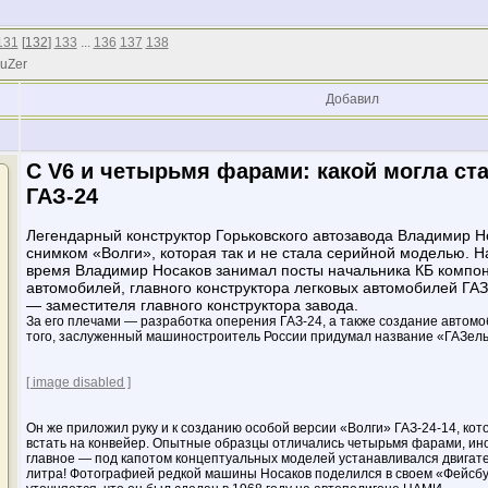
131
[
132
]
133
...
136
137
138
 uZer
Добавил
С V6 и четырьмя фарами: какой могла ста
ГАЗ-24
Легендарный конструктор Горьковского автозавода Владимир 
снимком «Волги», которая так и не стала серийной моделью. Н
время Владимир Носаков занимал посты начальника КБ компон
автомобилей, главного конструктора легковых автомобилей ГАЗ,
— заместителя главного конструктора завода.
За его плечами — разработка оперения ГАЗ-24, а также создание автомо
того, заслуженный машиностроитель России придумал название «ГАЗель
[ image disabled ]
Он же приложил руку и к созданию особой версии «Волги» ГАЗ-24-14, кот
встать на конвейер. Опытные образцы отличались четырьмя фарами, ин
главное — под капотом концептуальных моделей устанавливался двигат
литра! Фотографией редкой машины Носаков поделился в своем «Фейсбук