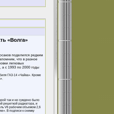
ть «Волга»
Носаков поделился редким
апомним, что в разное
овки легковых
 а с 1993 по 2000 годы
биля ГАЗ-14 «Чайка». Кроме
».
орой так и не суждено было
ой решеткой радиатора, и
ель V6 рабочим объемом 2,6
е». В подписи к снимку