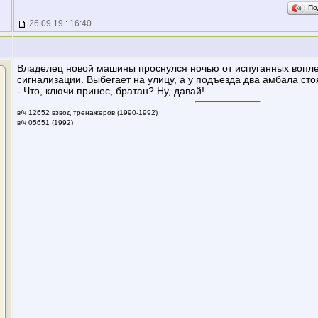
По
26.09.19 : 16:40
Владелец новой машины проснулся ночью от испуганных вопл
сигнализации. Выбегает на улицу, а у подъезда два амбала сто
- Что, ключи принес, братан? Ну, давай!
в/ч 12652 взвод тренажеров (1990-1992)
в/ч 05651 (1992)