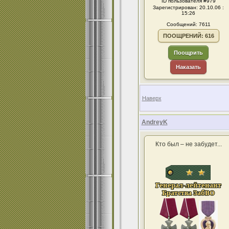
ID пользователя #979
Зарегистрирован: 20.10.06 :
15:26
Сообщений: 7611
ПООЩРЕНИЙ: 616
Поощрить
Наказать
Наверх
AndreyK
Кто был – не забудет...