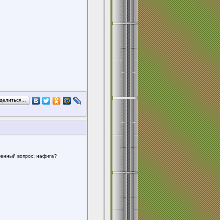
делиться…
твенный вопрос: нафига?