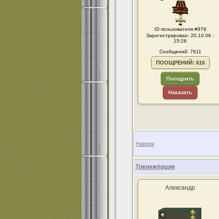
ID пользователя #979
Зарегистрирован: 20.10.06 :
15:26
Сообщений: 7611
ПООЩРЕНИЙ: 616
Поощрить
Наказать
Наверх
Тренажёрщик
Александр