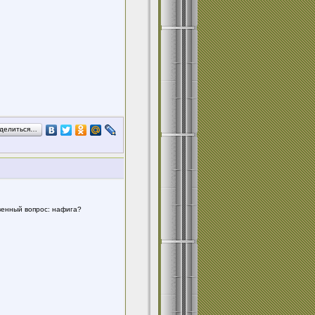
делиться…
твенный вопрос: нафига?