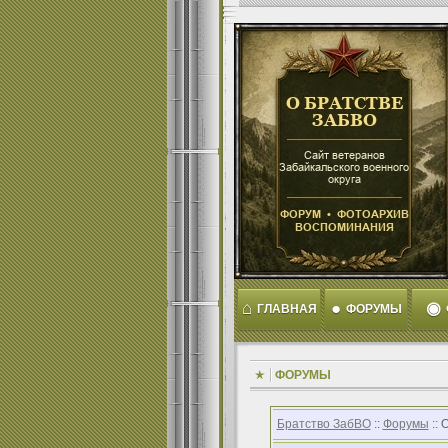
⌂
●
◉
ГЛАВНАЯ
ФОРУМЫ
ФОРУМЫ
Братство ЗабВО
::
Форумы
:: 