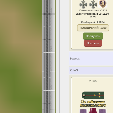
ID пользователя #3721
Зарегистрирован: 09.11.10 :
16:02
Сообщений: 21874
ПООЩРЕНИЙ: 1059
Поощрить
Наказать
Наверх
ZuluS
zulus