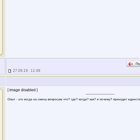
По
27.09.19 : 11:49
[ image disabled ]
Опыт - это когда на смену вопросам что? где? когда? как? и почему? приходит единс