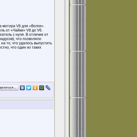
а мотора V6 для «Волги».
ь от «Чайки» V8 до V6.
гатель с нуля. В отличие от
радусов), что позволяло
на то, что удалось выпустить
стно, что один из таких
делиться…