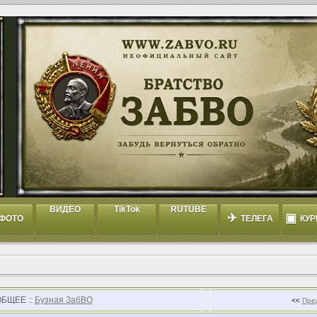
ВИДЕО
TikTok
RUTUBE
✈
▣
ФОТО
ТЕЛЕГА
КУР
ОБЩЕЕ ::
Бузная ЗабВО
<<
Пре