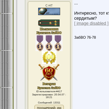
...
С-НТ
Интнресно, тот 
сердитым?
[ image disabled ]
ЗабВО 76-78
ID пользователя #417
Зарегистрирован: 20.04.07 :
18:21
Сообщений: 13311
ПООЩРЕНИЙ: 494