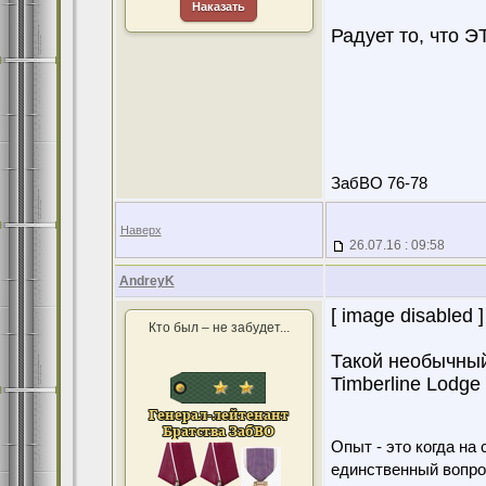
Наказать
Радует то, что Э
ЗабВО 76-78
Наверх
26.07.16 : 09:58
AndreyK
[ image disabled ]
Кто был – не забудет...
Такой необычный
Timberline Lodge
Опыт - это когда на
единственный вопро