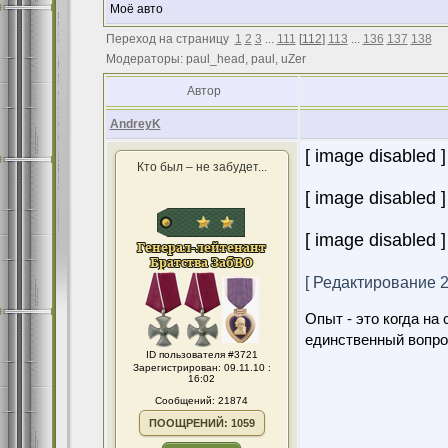
Моё авто
Переход на страницу
1
2
3
...
111
[
112
]
113
...
136
137
138
Модераторы: paul_head, paul, uZer
Автор
AndreyK
[ image disabled ]
Кто был – не забудет...
[ image disabled ]
[ image disabled ]
[ Редактирование 24
Опыт - это когда на
единственный вопро
ID пользователя #3721
Зарегистрирован: 09.11.10 :
16:02
Сообщений: 21874
ПООЩРЕНИЙ: 1059