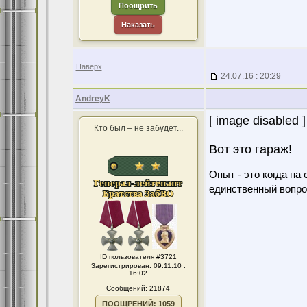
Поощрить
Наказать
Наверх
24.07.16 : 20:29
AndreyK
[ image disabled ]
Кто был – не забудет...
Вот это гараж!
Опыт - это когда на
единственный вопро
ID пользователя #3721
Зарегистрирован: 09.11.10 :
16:02
Сообщений: 21874
ПООЩРЕНИЙ: 1059