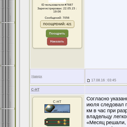
ID пользователя #7687
Зарегистрирован: 22.05.15 :
19:06
Сообщений: 7056
ПООЩРЕНИЙ: 421
Поощрить
Наказать
Наверх
17.08.16 : 03:45
С-НТ
Согласно указан
С-НТ
июля следовал п
км в час при ра
владельцу легко
«Месяц решали, 