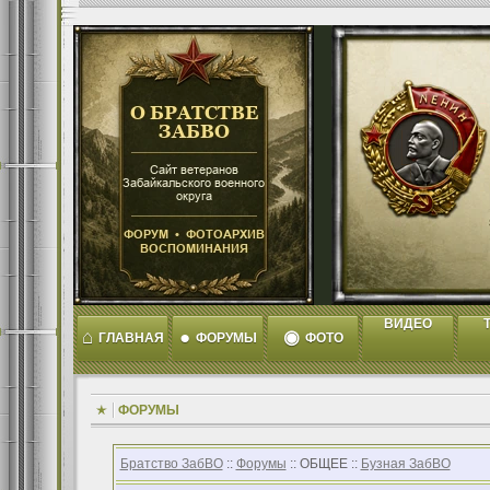
ВИДЕО
T
⌂
●
◉
ГЛАВНАЯ
ФОРУМЫ
ФОТО
ФОРУМЫ
Братство ЗабВО
::
Форумы
:: ОБЩЕЕ ::
Бузная ЗабВО