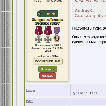
Карцев написал
Кто был – не забудет...
AndreyK:
Сколько требует
Насыпать туда ве
Опыт - это когда на
единственный вопро
ID пользователя #3721
Зарегистрирован: 09.11.10 :
16:02
Сообщений: 21874
ПООЩРЕНИЙ: 1059
Поощрить
Наказать
Наверх
12.08.16 : 15:53
С-НТ