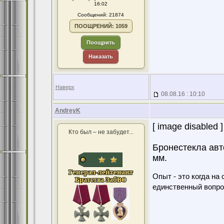
16:02
Сообщений: 21874
ПООЩРЕНИЙ: 1059
Поощрить
Наказать
Наверх
08.08.16 : 10:10
AndreyK
[ image disabled ]
Кто был – не забудет...
Бронестекла авт
мм.
Опыт - это когда на
единственный вопро