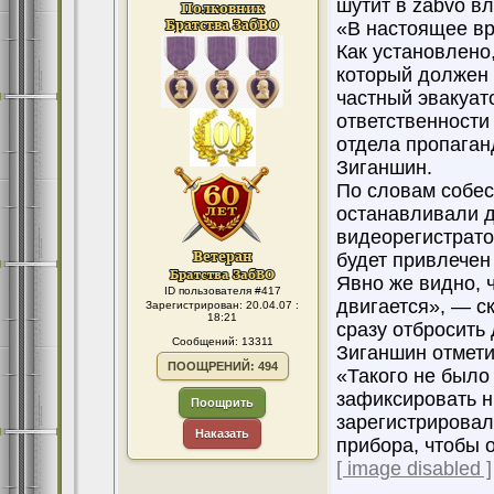
шутит в zabvo в
«В настоящее вр
Как установлено
который должен 
частный эвакуато
ответственности
отдела пропага
Зиганшин.
По словам собес
останавливали д
видеорегистрато
будет привлечен 
Явно же видно, ч
ID пользователя #417
двигается», — ск
Зарегистрирован: 20.04.07 :
18:21
сразу отбросить 
Сообщений: 13311
Зиганшин отмети
ПООЩРЕНИЙ: 494
«Такого не было
зафиксировать н
Поощрить
зарегистрировал
Наказать
прибора, чтобы 
[ image disabled ]