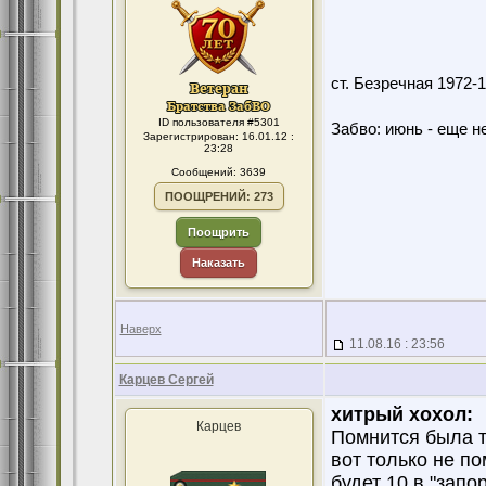
ст. Безречная 1972
ID пользователя #5301
Забво: июнь - еще не
Зарегистрирован: 16.01.12 :
23:28
Сообщений: 3639
ПООЩРЕНИЙ: 273
Поощрить
Наказать
Наверх
11.08.16 : 23:56
Карцев Сергей
хитрый хохол:
Карцев
Помнится была т
вот только не по
будет 10 в "запо