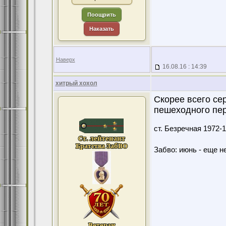
Поощрить
Наказать
Наверх
16.08.16 : 14:39
хитрый хохол
Скорее всего се
пешеходного пе
ст. Безречная 1972
Забво: июнь - еще не