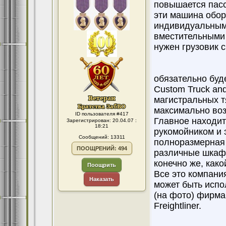
повышается пасс
эти машина обо
индивидуальным
вместительными
нужен грузовик 
обязательно буд
Custom Truck an
магистральных т
максимально воз
ID пользователя #417
Главное находит
Зарегистрирован: 20.04.07 :
18:21
рукомойником и 
Сообщений: 13311
полноразмерная 
ПООЩРЕНИЙ: 494
различные шкафч
конечно же, како
Поощрить
Все это компания
Наказать
может быть испо
(на фото) фирма
Freightliner.