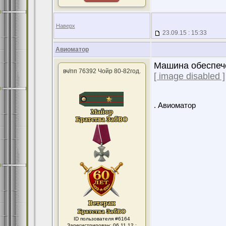
Наверх
23.09.15 : 15:33
Авиоматор
Машина обеспече
вч/пп 76392 Чойр 80-82год.
[ image disabled ]
. Авиоматор
ID пользователя #6164
Зарегистрирован: 06.11.12 :