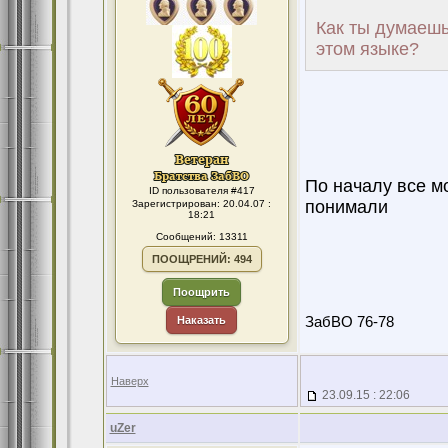
Как ты думаешь
этом языке?
По началу все м
ID пользователя #417
понимали
Зарегистрирован: 20.04.07 :
18:21
Сообщений: 13311
ПООЩРЕНИЙ: 494
Поощрить
Наказать
ЗабВО 76-78
Наверх
23.09.15 : 22:06
uZer