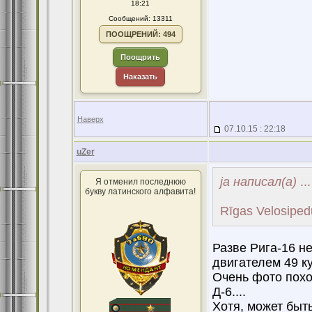
18:21
Сообщений: 13311
ПООЩРЕНИЙ: 494
Поощрить
Наказать
Наверх
07.10.15 : 22:18
uZer
ja написал(а)
...
Я отменил последнюю
букву латинского алфавита!
Rīgas Velosipedu
Разве Рига-16 н
двигателем 49 к
Очень фото похо
Д-6....
Хотя, может быть