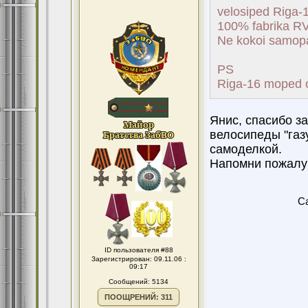
velosiped Riga-1
100% fabrika RV
Ne kokoi samopa
PS
Riga-16 moped o
Янис, спасибо з
велосипеды "газу
самоделкой.
Напомни пожалуй
Ca
ID пользователя #88
Зарегистрирован: 09.11.06 :
09:17
Сообщений: 5134
ПООЩРЕНИЙ: 311