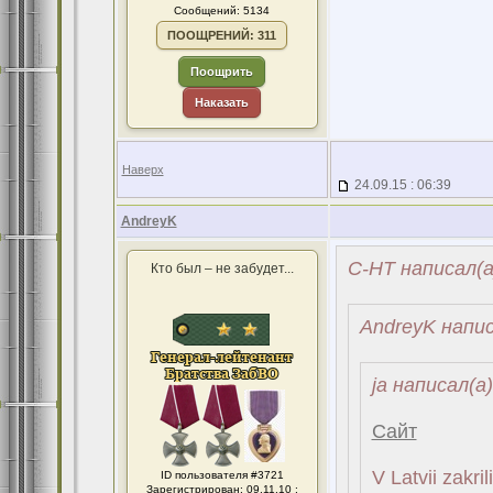
Сообщений: 5134
ПООЩРЕНИЙ: 311
Поощрить
Наказать
Наверх
24.09.15 : 06:39
AndreyK
С-НТ написал(а
Кто был – не забудет...
AndreyK напис
ja написал(а)
Сайт
V Latvii zakri
ID пользователя #3721
Зарегистрирован: 09.11.10 :