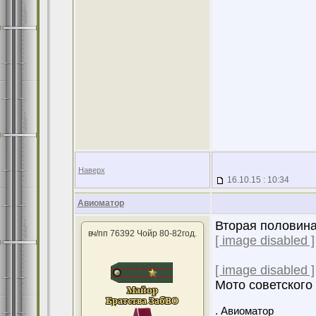
Наверх
16.10.15 : 10:34
Авиоматор
Вторая половина
вч/пп 76392 Чойр 80-82год.
[ image disabled ]
[ image disabled ]
Мото советского
. Авиоматор