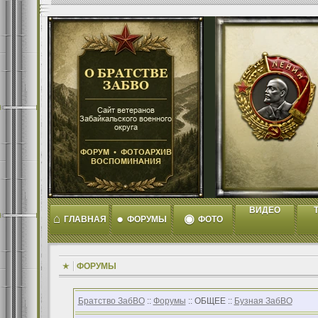
ВИДЕО
T
⌂
●
◉
ГЛАВНАЯ
ФОРУМЫ
ФОТО
ФОРУМЫ
Братство ЗабВО
::
Форумы
:: ОБЩЕЕ ::
Бузная ЗабВО