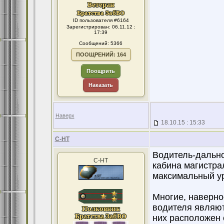
ID пользователя #6164
Зарегистрирован: 06.11.12 :
17:39
Сообщений: 5366
ПООЩРЕНИЙ: 164
Поощрить
Наказать
Наверх
18.10.15 : 15:33
С-НТ
Водитель-дально
С-НТ
кабина магистра
максимальный у
Многие, наверно
водителя являют
них расположен с