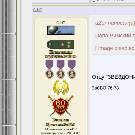
07.10.15 : 21:04
С-НТ
uZer написал(а
С-НТ
Папа Римский п
[ image disabled
Отцу "ЗВЕЗДОНИЮ
ЗабВО 76-78
ID пользователя #417
Зарегистрирован: 20.04.07 :