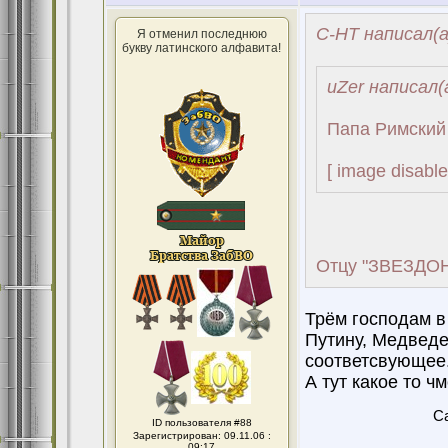
С-НТ написал(а
Я отменил последнюю
букву латинского алфавита!
uZer написал(
Папа Римский 
[ image disable
Отцу "ЗВЕЗДОНИ
Трём господам в
Путину, Медведе
соответсвующее
А тут какое то ч
Ca
ID пользователя #88
Зарегистрирован: 09.11.06 :
09:17