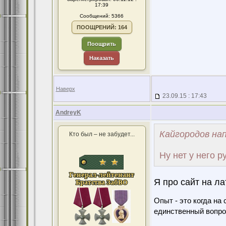
17:39
Сообщений: 5366
ПООЩРЕНИЙ: 164
Поощрить
Наказать
Наверх
23.09.15 : 17:43
AndreyK
Кайгородов нап
Кто был – не забудет...
Ну нет у него 
Я про сайт на л
Опыт - это когда на
единственный вопро