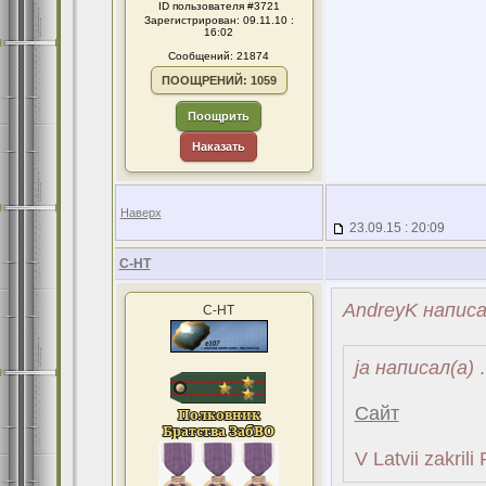
ID пользователя #3721
Зарегистрирован: 09.11.10 :
16:02
Сообщений: 21874
ПООЩРЕНИЙ: 1059
Поощрить
Наказать
Наверх
23.09.15 : 20:09
С-НТ
AndreyK написа
С-НТ
ja написал(а)
.
Сайт
V Latvii zakril