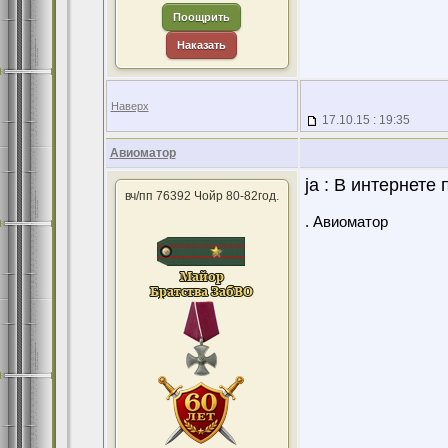
Поощрить
Наказать
Наверх
17.10.15 : 19:35
Авиоматор
ja : В интернете
вч/пп 76392 Чойр 80-82год.
. Авиоматор