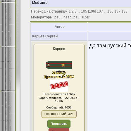
Моё авто
Переход на страницу
1
2
3
...
105
[
106
]
107
...
136
137
138
Модераторы: paul_head, paul, uZer
Автор
Карцев Сергей
Да там русский т
Карцев
ID пользователя #7687
Зарегистрирован: 22.05.15 :
19:06
Сообщений: 7056
ПООЩРЕНИЙ: 421
Поощрить