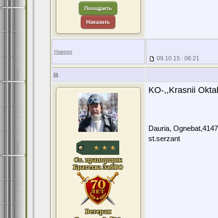
Поощрить
Наказать
Наверх
09.10.15 : 06:21
ja
KO-,,Krasnii Oktab
Dauria, Ognebat,4147
st.serzant