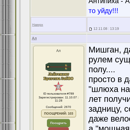
Антипиха - А
то уйду!!!
Наверх
12.11.08 : 13:19
Ал
Мишган, да
Ал
рулем сущ
полу....
просто в 
"шлюха на 
ID пользователя #789
лет получ
Зарегистрирован: 11.10.07 :
11:28
задницу, 
Сообщений: 2670
ПООЩРЕНИЙ: 103
даже вело
Поощрить
а "мощная