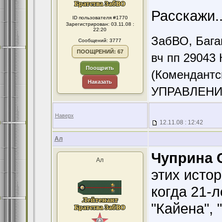
Расскажи..
ID пользователя #1770
Зарегистрирован: 03.11.08 :
22:20
ЗабВО, Бага
Сообщений: 3777
ПООЩРЕНИЙ: 67
вч пп 29043 
Поощрить
(Комендантс
Наказать
УПРАВЛЕНИ
Наверх
12.11.08 : 12:42
Ал
Чуприна С
Ал
этих истори
когда 21-
"Кайена", 