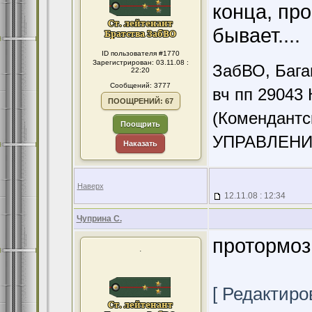
конца, пр
бывает....
ID пользователя #1770
Зарегистрирован: 03.11.08 :
ЗабВО, Бага
22:20
Сообщений: 3777
вч пп 29043 
ПООЩРЕНИЙ: 67
(Комендантс
Поощрить
УПРАВЛЕНИ
Наказать
Наверх
12.11.08 : 12:34
Чуприна С.
протормози
.
[ Редактиров