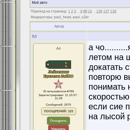
Моё авто
Переход на страницу
1
2
3
...
8
[
9
]
10
...
136
137
138
Модераторы: paul_head, paul, uZer
Автор
Ал
а чо.......
Ал
летом на ш
докатать с
повторю в
понимать н
ID пользователя #789
скоростью
Зарегистрирован: 11.10.07 :
11:28
если сие п
Сообщений: 2670
ПООЩРЕНИЙ: 103
на лысой ре
Поощрить
Наказать