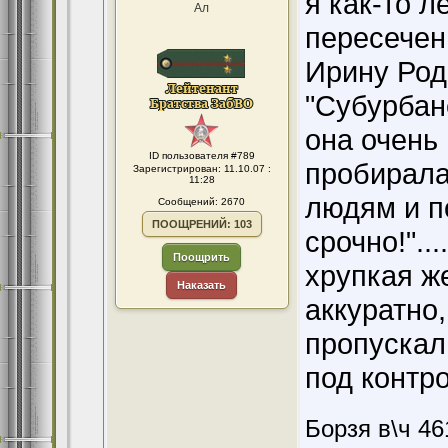
я как-то л
Ал
пересечен
Ирину Род
"Субурбане".
она очень
ID пользователя #789
пробиралас
Зарегистрирован: 11.10.07 :
11:28
людям и п
Сообщений: 2670
ПООЩРЕНИЙ: 103
срочно!"...
Поощрить
хрупкая ж
Наказать
аккуратно,
пропускали
под контр
Борзя в\ч 46