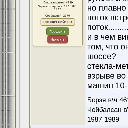
ID пользователя #789
но плавно
Зарегистрирован: 11.10.07 :
11:28
поток встр
Сообщений: 2670
ПООЩРЕНИЙ: 103
поток........
Поощрить
и в чем ви
Наказать
том, что о
шоссе?
стекла-ме
взрыве во 
машин 10-1
Борзя в\ч 46
Чойбалсан в\
1987-1989