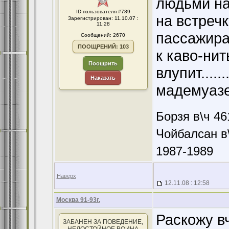
людьми на 
ID пользователя #789
на встречк
Зарегистрирован: 11.10.07 :
11:28
пассажира
Сообщений: 2670
ПООЩРЕНИЙ: 103
к каво-ни
Поощрить
влупит.....
Наказать
мадемуазели
Борзя в\ч 46
Чойбалсан в\
1987-1989
Наверх
12.11.08 : 12:58
Москва 91-93г.
Раскожу в
ЗАБАНЕН ЗА ПОВЕДЕНИЕ,