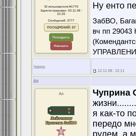
Ну енто пе
ID пользователя #1770
Зарегистрирован: 03.11.08 :
22:20
ЗабВО, Бага
Сообщений: 3777
ПООЩРЕНИЙ: 67
вч пп 29043 
Поощрить
(Комендантс
Наказать
УПРАВЛЕНИ
Наверх
12.11.08 : 12:11
Ал
Чуприна С
Ал
жизни........
я как-то п
передо мн
рулем, а мо