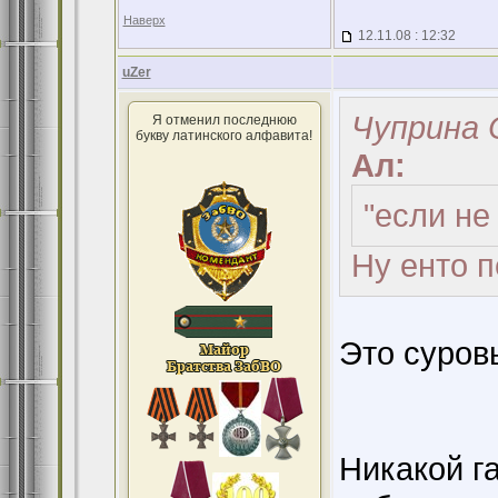
Наверх
12.11.08 : 12:32
uZer
Чуприна С
Я отменил последнюю
букву латинского алфавита!
Ал:
"если не 
Ну енто п
Это суров
Никакой га