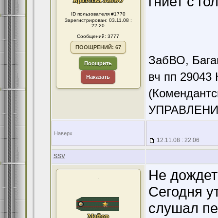
гниет с гол
ID пользователя #1770
Зарегистрирован: 03.11.08 :
22:20
Сообщений: 3777
ПООЩРЕНИЙ: 67
ЗабВО, Бага
Поощрить
вч пп 29043 
Наказать
(Комендантс
УПРАВЛЕНИ
Наверх
12.11.08 : 22:06
SSV
Не дождет
.
Сегодня ут
слушал пе