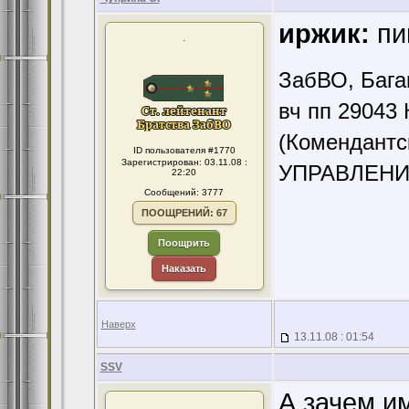
иржик:
пи
.
ЗабВО, Бага
вч пп 29043 
(Комендантс
ID пользователя #1770
Зарегистрирован: 03.11.08 :
УПРАВЛЕНИ
22:20
Сообщений: 3777
ПООЩРЕНИЙ: 67
Поощрить
Наказать
Наверх
13.11.08 : 01:54
SSV
А зачем и
.