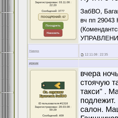
Зарегистрирован: 03.11.08 :
22:20
ЗабВО, Бага
Сообщений: 3777
ПООЩРЕНИЙ: 67
вч пп 29043 
Поощрить
(Комендантс
Наказать
УПРАВЛЕНИ
Наверх
12.11.08 : 22:35
иржик
вчера ноч
стоячую т
такси" . 
подлежит.
ID пользователя #1316
салон. Ма
Зарегистрирован: 28.03.08 :
00:29
Сообщений: 409