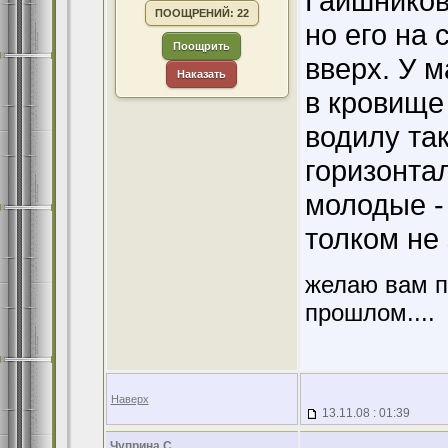
Гаишников
ПООЩРЕНИЙ: 22
но его на
Поощрить
вверх. У м
Наказать
в кровище
водилу так
горизонта
молодые - 
толком не 
желаю вам п
прошлом....
Наверх
13.11.08 : 01:39
Чуприна С.