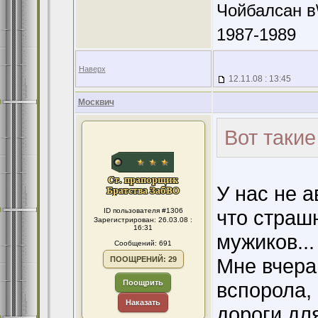
Чойбалсан в\
1987-1989
Наверх
12.11.08 : 13:45
Москвич
Вот такие
У нас не а
что страш
ID пользователя #1306
Зарегистрирован: 26.03.08 :
16:31
мужиков...
Сообщений: 691
Мне вчера
ПООЩРЕНИЙ: 29
Поощрить
вспорола, 
Наказать
дороги для