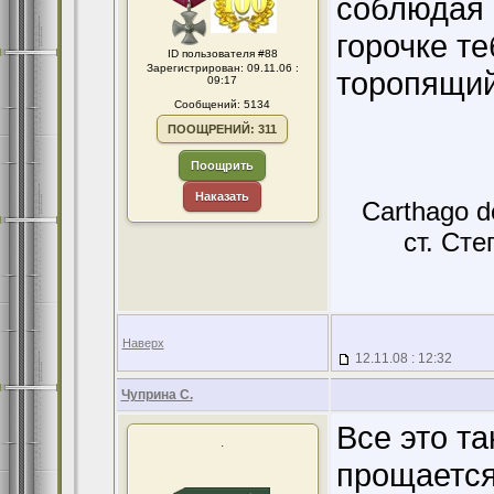
соблюдая 
горочке те
ID пользователя #88
Зарегистрирован: 09.11.06 :
торопящий
09:17
Сообщений: 5134
ПООЩРЕНИЙ: 311
Поощрить
Наказать
Carthago d
ст. Сте
Наверх
12.11.08 : 12:32
Чуприна С.
Все это та
.
прощается