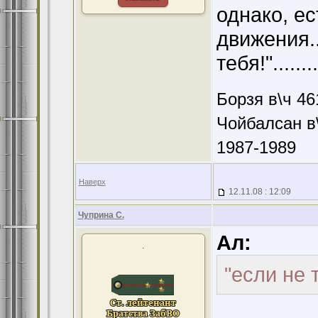
однако, ес
движения...
тебя!".......
Борзя в\ч 46
Чойбалсан в\
1987-1989
Наверх
12.11.08 : 12:09
Чуприна С.
Ал:
.
"если не т