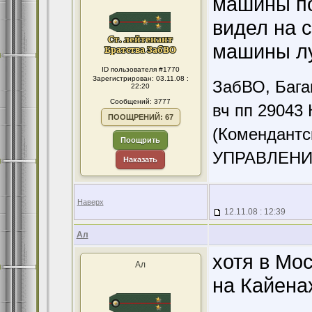
машины по
видел на 
машины лу
ID пользователя #1770
Зарегистрирован: 03.11.08 :
ЗабВО, Бага
22:20
Сообщений: 3777
вч пп 29043 
ПООЩРЕНИЙ: 67
(Комендантс
Поощрить
УПРАВЛЕНИ
Наказать
Наверх
12.11.08 : 12:39
Ал
хотя в Мо
Ал
на Кайенах".