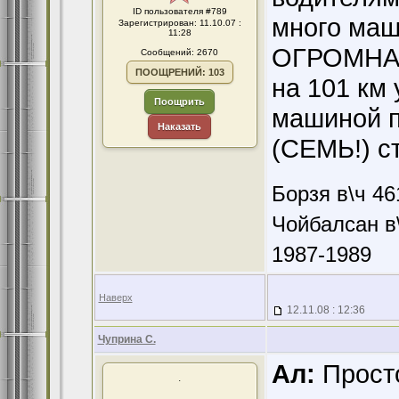
ID пользователя #789
много маш
Зарегистрирован: 11.10.07 :
11:28
ОГРОМНАЯ..
Сообщений: 2670
ПООЩРЕНИЙ: 103
на 101 км
Поощрить
машиной п
Наказать
(СЕМЬ!) ст
Борзя в\ч 46
Чойбалсан в\
1987-1989
Наверх
12.11.08 : 12:36
Чуприна С.
Ал:
Просто
.