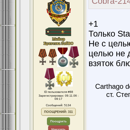
Cobra-214
+1
Только St
Не с цель
целью не 
взяток бл
Carthago d
ID пользователя #88
ст. Сте
Зарегистрирован: 09.11.06 :
09:17
Сообщений: 5134
ПООЩРЕНИЙ: 311
Поощрить
Наказать