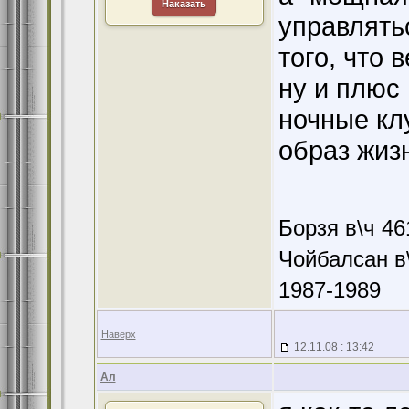
Наказать
управлять
того, что 
ну и плюс 
ночные клу
образ жизни"
Борзя в\ч 46
Чойбалсан в\
1987-1989
Наверх
12.11.08 : 13:42
Ал