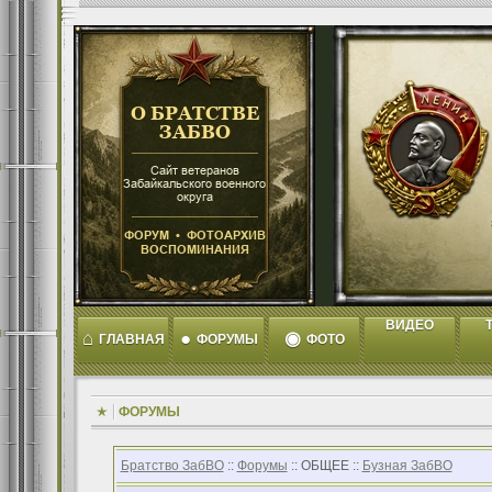
ВИДЕО
T
⌂
●
◉
ГЛАВНАЯ
ФОРУМЫ
ФОТО
ФОРУМЫ
Братство ЗабВО
::
Форумы
:: ОБЩЕЕ ::
Бузная ЗабВО