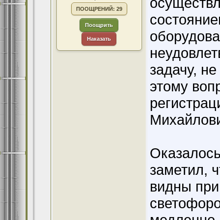
осуществл
ПООЩРЕНИЙ: 29
состояние
Поощрить
оборудова
Наказать
неудовлет
задачу, не
этому воп
регистрац
Михайлови
Оказалось
заметил, 
видны при
светофоро
медленно.