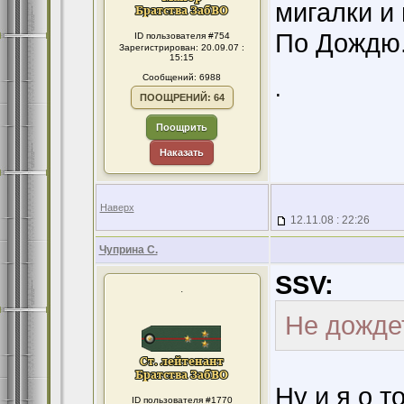
мигалки и 
По Дождю
ID пользователя #754
Зарегистрирован: 20.09.07 :
15:15
Сообщений: 6988
.
ПООЩРЕНИЙ: 64
Поощрить
Наказать
Наверх
12.11.08 : 22:26
Чуприна С.
SSV:
.
Не дожде
Ну и я о т
ID пользователя #1770