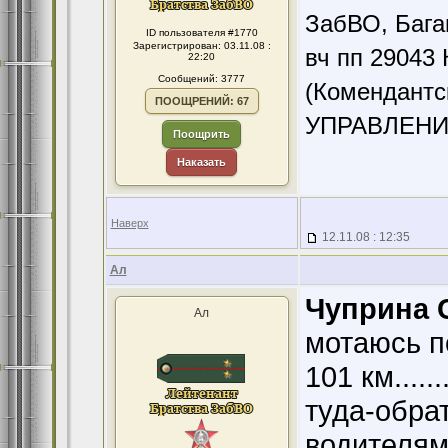
ЗабВО, Бага
ID пользователя #1770
Зарегистрирован: 03.11.08 :
вч пп 29043 
22:20
Сообщений: 3777
(Комендантс
ПООЩРЕНИЙ: 67
УПРАВЛЕНИ
Поощрить
Наказать
Наверх
12.11.08 : 12:35
Ал
Чуприна С
Ал
мотаюсь п
101 км........
туда-обрат
водителями