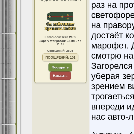
НЕДОСТОЙНОЕ ВОИНА
раз на пр
светофоре
на правор
достаёт ко
ID пользователя #689
Зарегистрирован: 23.08.07 :
марофет. 
11:47
Сообщений: 3895
смотрю на
ПООЩРЕНИЙ: 101
Загорелся
Поощрить
уберая зе
Наказать
зрением в
трогаетьс
впереди ид
нас авто-л