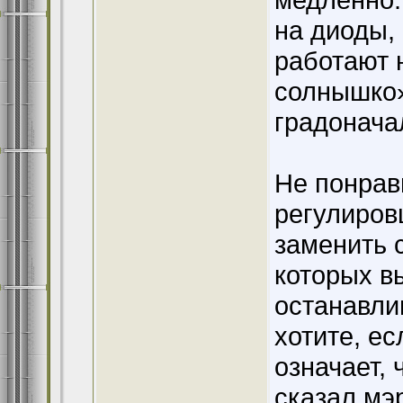
на диоды,
работают н
солнышко»
градонача
Не понрав
регулиров
заменить 
которых в
останавли
хотите, ес
означает, 
сказал мэ