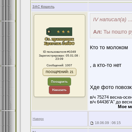
ЗАС Кошель
IV написал(а)
..
Ал:
Ты пошто р
Кто то молоком
ID пользователя #1049
Зарегистрирован: 05.01.08 :
23:09
, а кто-то нет
Сообщений: 1007
ПООЩРЕНИЙ: 21
Поощрить
Хде фото повозк
Наказать
в/ч 75274 весна-осе
в/ч 64436"А" до вес
Мое м
Наверх
18.06.09 : 06:15