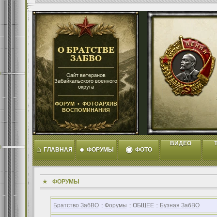
ВИДЕО
T
⌂
●
◉
ГЛАВНАЯ
ФОРУМЫ
ФОТО
ФОРУМЫ
Братство ЗабВО
::
Форумы
:: ОБЩЕЕ ::
Бузная ЗабВО