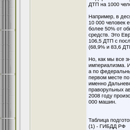
ДТП на 1000 чело
Например, в дес
10 000 человек 
более 50% от об
средств. Это Ев
106,5 ДТП с пос
(68,9% и 83,6 ДТ
Но, как мы все з
империализма. И
а по федеральны
первом месте по
именно Дальнево
праворульных ав
2008 году произ
000 машин.
Таблица подгот
(1) - ГИБДД РФ