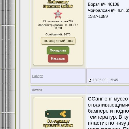
Борзя в\ч 46198
Чойбалсан в\ч п.п. 3
1987-1989
ID пользователя #789
Зарегистрирован: 11.10.07 :
11:28
Сообщений: 2670
ПООЩРЕНИЙ: 103
Поощрить
Наказать
Наверх
18.06.09 : 15:45
иржик
ССанг енг муссо 
отваливающимис
бампере и подно
температур. В к
пластик по низу 