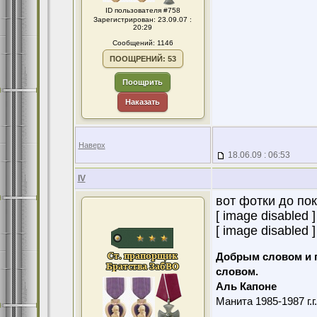
ID пользователя #758
Зарегистрирован: 23.09.07 :
20:29
Сообщений: 1146
ПООЩРЕНИЙ: 53
Поощрить
Наказать
Наверх
18.06.09 : 06:53
IV
вот фотки до по
[ image disabled ]
[ image disabled ]
Добрым словом и 
словом.
Аль Капоне
Манита 1985-1987 г.г