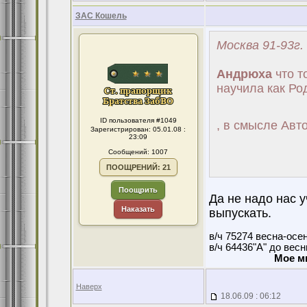
ЗАС Кошель
Москва 91-93г.
Андрюха
что т
научила как Ро
ID пользователя #1049
, в смысле Авт
Зарегистрирован: 05.01.08 :
23:09
Сообщений: 1007
ПООЩРЕНИЙ: 21
Поощрить
Да не надо нас 
Наказать
выпускать.
в/ч 75274 весна-осе
в/ч 64436"А" до вес
Мое м
Наверх
18.06.09 : 06:12