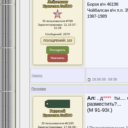
Борзя в\ч 46198
Чойбалсан в\ч п.п. 3
1987-1989
ID пользователя #789
Зарегистрирован: 11.10.07 :
11:28
Сообщений: 2670
ПООЩРЕНИЙ: 103
Поощрить
Наказать
Наверх
18.06.09 : 09:36
Печорин
Ал:
, д
****
ты....
разместить?...
(М 91-93г.)
ID пользователя #2195
Зарегистрирован: 17.06.09 :