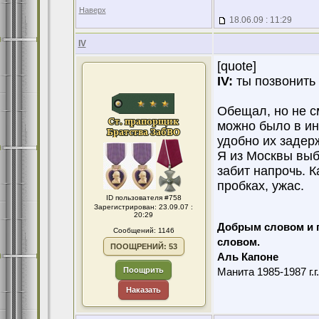
Наверх
18.06.09 : 11:29
IV
[quote]
IV:
ты позвонить и
Обещал, но не см
можно было в ин
удобно их задерж
Я из Москвы выб
забит напрочь. К
пробках, ужас.
ID пользователя #758
Зарегистрирован: 23.09.07 :
20:29
Добрым словом и 
Сообщений: 1146
словом.
ПООЩРЕНИЙ: 53
Аль Капоне
Поощрить
Манита 1985-1987 г.г
Наказать