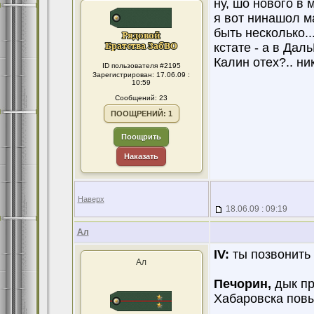
ну, шо нового в 
я вот нинашол м
быть несколько...
кстате - а в Да
Калин отех?.. н
ID пользователя #2195
Зарегистрирован: 17.06.09 :
10:59
Сообщений: 23
ПООЩРЕНИЙ: 1
Поощрить
Наказать
Наверх
18.06.09 : 09:19
Ал
IV:
ты позвонить и
Ал
Печорин,
дык пр
Хабаровска повы