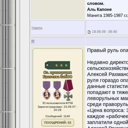
словом.
Аль Капоне
Манита 1985-1987 г.г
Наверх
18.06.09 : 06:40
IV
Правый руль опа
Недавно директ
сельскохозяйств
Алексей Рахмано
руля гораздо оп
данные статисти
попадают в тяже
леворульных маш
ID пользователя #758
среди праворуль
Зарегистрирован: 23.09.07 :
«Цена вопроса: 3
20:29
каждое «рабочее
Сообщений: 1146
заплатили одной
ПООЩРЕНИЙ: 53