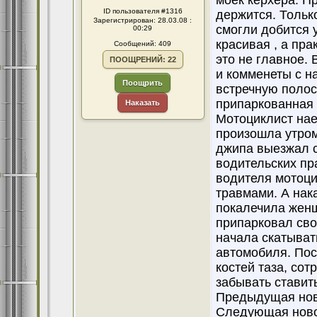
моек керхера. Пр
ID пользователя #1316
держится. Тольк
Зарегистрирован: 28.03.08 :
смогли добится 
00:29
красивая , а пра
Сообщений: 409
это не главное. 
ПООЩРЕНИЙ: 22
и комменеты с н
Поощрить
встречную полос
припаркованная
Наказать
Мотоциклист нае
произошла утром
джипа выезжал с
водительских пр
водителя мотоци
травмами. А нак
покалечила женщ
припарковал сво
начала скатыват
автомобиля. По
костей таза, со
забывать ставит
Предыдущая нов
Следующая ново