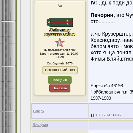
IV:
, дык поди дачн
Ал
Печорин,
это Чуч
сто...........
а чо Крузерштерн
Краснодару, нав
белом авто - мовето
ID пользователя #789
хотя я ща понял 
Зарегистрирован: 11.10.07 :
11:28
Фимы Бляйштиф
Сообщений: 2670
ПООЩРЕНИЙ: 103
Поощрить
Борзя в\ч 46198
Наказать
Чойбалсан в\ч п.п. 3
1987-1989
Наверх
18.06.09 : 14:47
Печорин