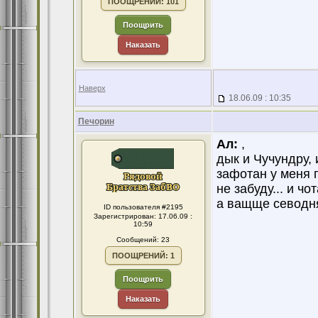
ПООЩРЕНИЙ: 101
Поощрить
Наказать
Наверх
18.06.09 : 10:35
Печорин
Ал:
,
дык и Чучундру,
зафотан у меня п
не забуду... и чо
а ващще севодня ч
ID пользователя #2195
Зарегистрирован: 17.06.09 :
10:59
Сообщений: 23
ПООЩРЕНИЙ: 1
Поощрить
Наказать