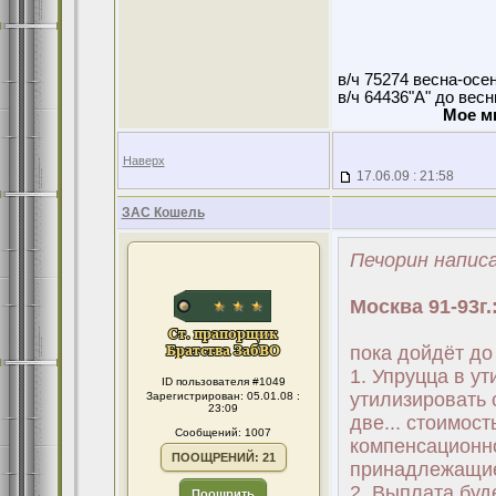
в/ч 75274 весна-осе
в/ч 64436"А" до вес
Мое м
Наверх
17.06.09 : 21:58
ЗАС Кошель
Печорин написа
Москва 91-93г.
пока дойдёт до
1. Упруцца в ут
ID пользователя #1049
утилизировать 
Зарегистрирован: 05.01.08 :
23:09
две... стоимост
Сообщений: 1007
компенсационно
ПООЩРЕНИЙ: 21
принадлежащие
2. Выплата буд
Поощрить