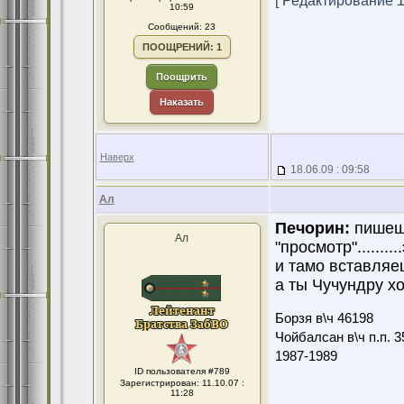
[ Редактирование 18
10:59
Сообщений: 23
ПООЩРЕНИЙ: 1
Поощрить
Наказать
Наверх
18.06.09 : 09:58
Ал
Печорин:
пишешь
Ал
"просмотр"........
и тамо вставляешь
а ты Чучундру х
Борзя в\ч 46198
Чойбалсан в\ч п.п. 3
1987-1989
ID пользователя #789
Зарегистрирован: 11.10.07 :
11:28