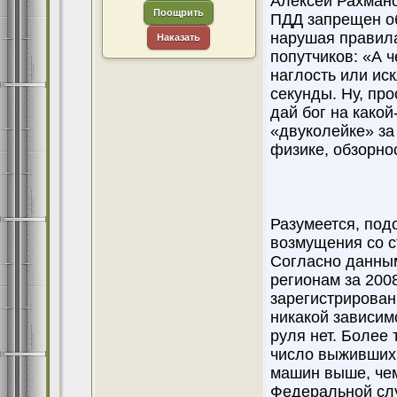
Алексей Рахмано
Поощрить
ПДД запрещен об
нарушая правила,
Наказать
попутчиков: «А ч
наглость или ис
секунды. Ну, про
дай бог на какой
«двуколейке» за
физике, обзорно
Разумеется, под
возмущения со с
Согласно данным
регионам за 200
зарегистрирован
никакой зависим
руля нет. Более
число выживших 
машин выше, чем
Федеральной слу