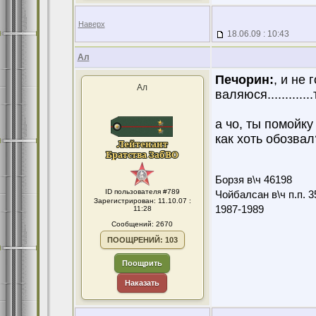
Наверх
18.06.09 : 10:43
Ал
Печорин:
, и не 
Ал
валяюся...........
а чо, ты помойку
как хоть обозвал
Борзя в\ч 46198
ID пользователя #789
Чойбалсан в\ч п.п. 3
Зарегистрирован: 11.10.07 :
1987-1989
11:28
Сообщений: 2670
ПООЩРЕНИЙ: 103
Поощрить
Наказать