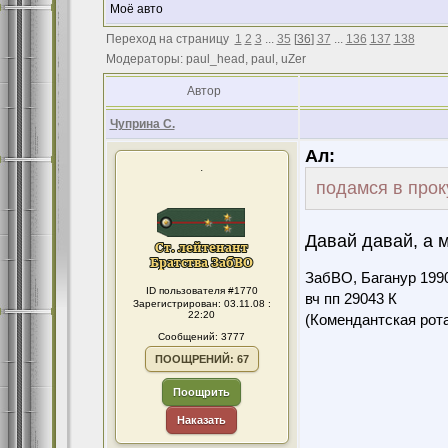
Моё авто
Переход на страницу
1
2
3
...
35
[
36
]
37
...
136
137
138
Модераторы: paul_head, paul, uZer
Автор
Чуприна С.
Ал:
.
подамся в прокур
Давай давай, а м
ЗабВО, Баганур 199
ID пользователя #1770
вч пп 29043 К
Зарегистрирован: 03.11.08 :
22:20
(Комендантская ро
Сообщений: 3777
ПООЩРЕНИЙ: 67
Поощрить
Наказать