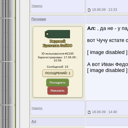
Наверх
18.06.09 : 13:33
Печорин
Ал:
, да не - у п
вот Чучу кстате 
[ image disabled ]
ID пользователя #2195
Зарегистрирован: 17.06.09 :
10:59
А вот Иван Федо
Сообщений: 23
[ image disabled ]
ПООЩРЕНИЙ: 1
Поощрить
Наказать
Наверх
18.06.09 : 14:40
Ал