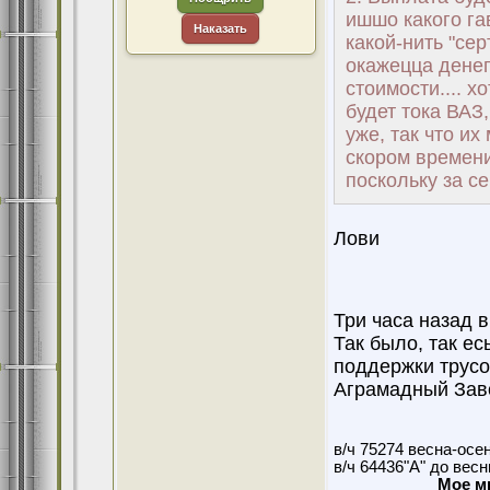
ишшо какого гав
Наказать
какой-нить "се
окажецца денег
стоимости.... х
будет тока ВАЗ,
уже, так что их
скором времени
поскольку за се
Лови
Три часа назад в
Так было, так ес
поддержки трусо
Аграмадный Зав
в/ч 75274 весна-осе
в/ч 64436"А" до вес
Мое м