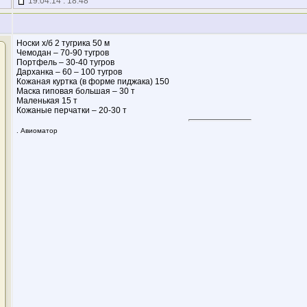
19.04.14 : 18:48
Носки х/б 2 тугрика 50 м
Чемодан – 70-90 тугров
Портфель – 30-40 тугров
Дарханка – 60 – 100 тугров
Кожаная куртка (в форме пиджака) 150
Маска гиповая большая – 30 т
Маленькая 15 т
Кожаные перчатки – 20-30 т
. Авиоматор