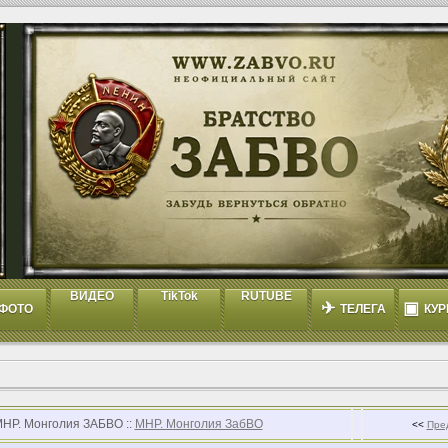
ВИДЕО
TikTok
RUTUBE
✈
▣
ФОТО
ТЕЛЕГА
КУР
МНР. Монголия ЗАБВО ::
МНР. Монголия ЗабВО
<<
Пре