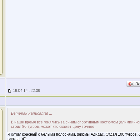
По
19.04.14 : 22:39
Ветеран написал(а)
...
В наше время все гонялись за синим спортивным костюмом (олимпийко
стоил 80 тугров, может кто скажет цену точнее.
Я купил красный с белыми полосками, фирмы Адидас. Отдал 100 тугров, б
взвода. ))))