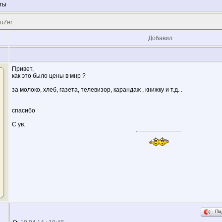
ты
 uZer
Добавил
Привет,
как это было цены в мнр ?
за молоко, хлеб, газета, телевизор, карандаж , книжку и т.д. .
спасибо
С ув.
По