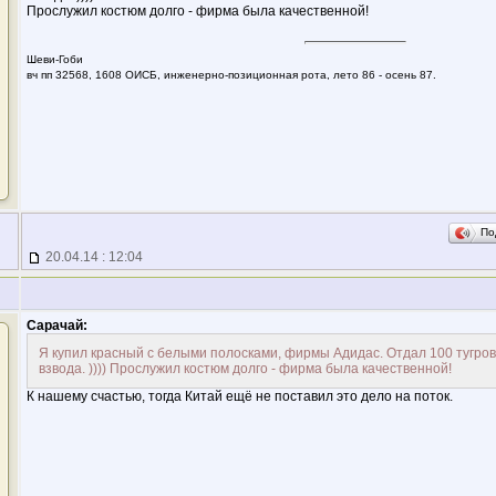
Прослужил костюм долго - фирма была качественной!
Шеви-Гоби
вч пп 32568, 1608 ОИСБ, инженерно-позиционная рота, лето 86 - осень 87.
По
20.04.14 : 12:04
Сарачай:
Я купил красный с белыми полосками, фирмы Адидас. Отдал 100 тугров,
взвода. )))) Прослужил костюм долго - фирма была качественной!
К нашему счастью, тогда Китай ещё не поставил это дело на поток.