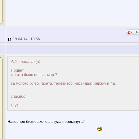
По
19.04.14 : 18:56
Adler написал(а)
...
Привет,
как это было цены в мнр ?
за молоко, хлеб, газета, телевизор, карандаж , книжку и т.д. .
спасибо
С ув.
Наверное бизнес хочешь туда перекинуть?