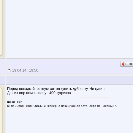
По
19.04.14 : 19:50
Перед поездкой в отпуск хотел купить дубленку. Не купил...
До сих пор помню цену - 400 тугриков.
Шеви-Гоби
вч пп 32568, 1608 ОИСБ, инженерно-позиционная рота, лето 86 - осень 87.