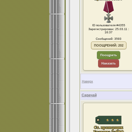
ID пользователя #4355
Зарегистрирован: 25.03.11 :
16:37
Сообщений: 3593
ПООЩРЕНИЙ: 202
Поощрить
Наказать
Наверх
Сарачай