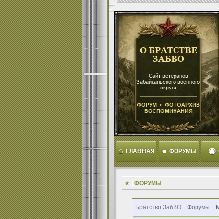
⌂
●
◉
ГЛАВНАЯ
ФОРУМЫ
ФОРУМЫ
Братство ЗабВО
::
Форумы
:: 