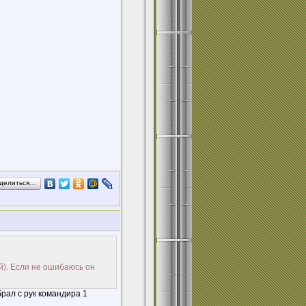
делиться…
й). Если не ошибаюсь он
рал с рук командира 1