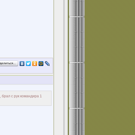
делиться…
 брал с рук командира 1