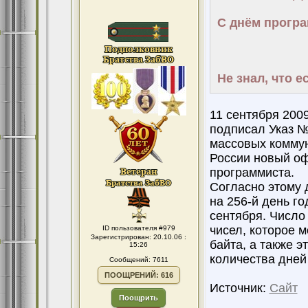
С днём програ
Не знал, что е
11 сентября 200
подписал Указ №
массовых коммун
России новый о
программиста.
Согласно этому 
на 256-й день г
сентября. Число
чисел, которое 
ID пользователя #979
Зарегистрирован: 20.10.06 :
байта, а также э
15:26
количества дней
Сообщений: 7611
ПООЩРЕНИЙ: 616
Источник:
Сайт
Поощрить