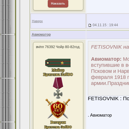
Наказать
Наверх
04.11.15 : 19:44
Авиоматор
FETISOVNIK на
вч/пп 76392 Чойр 80-82год.
Авиоматор:
Мо
вступившие в в
Псковом и Нарв
февраля 1918 г
армии.Праздник 
FETISOVNIK : П
. Авиоматор