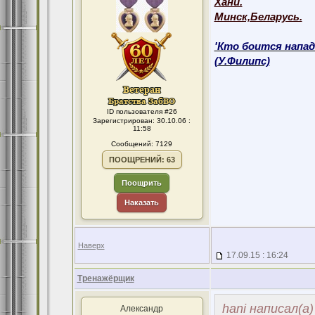
Хани.
Минск,Беларусь.
'Кто боится напад
(У.Филипс)
ID пользователя #26
Зарегистрирован: 30.10.06 :
11:58
Сообщений: 7129
ПООЩРЕНИЙ: 63
Поощрить
Наказать
Наверх
17.09.15 : 16:24
Тренажёрщик
hani написал(а)
Александр