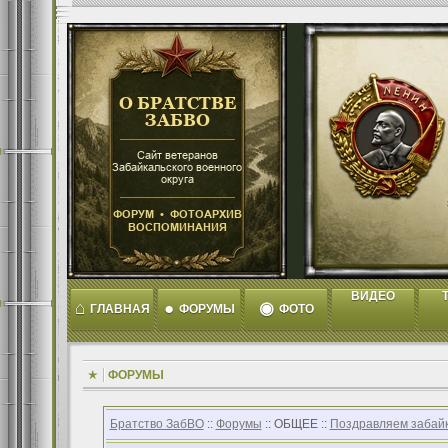
ВИДЕО
T
⌂
●
◉
ГЛАВНАЯ
ФОРУМЫ
ФОТО
ФОРУМЫ
Братство ЗабВО
::
Форумы
:: ОБЩЕЕ ::
Поздравляем забайк