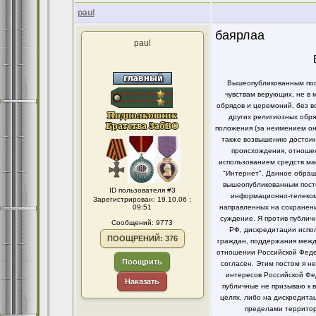
paul
баярлаа
paul
Вышеопубликованным пост
чувствам верующих, не в 
обрядов и церемоний, без в
других религиозных обря
положения (за неимением он
также возвышению достоинс
происхождения, отношен
использованием средств ма
"Интернет". Данное обращ
вышеопубликованным посто
ID пользователя #3
информационно-телекомм
Зарегистрирован: 19.10.06 :
09:51
направленных на сохранени
суждение. Я против публи
Сообщений: 9773
РФ, дискредитации испо
ПООЩРЕНИЙ: 376
граждан, поддержания между
отношении Российской Федер
Поощрить
согласен. Этим постом я 
интересов Российской Фе
Наказать
публичные не призываю к 
целях, либо на дискредит
пределами территор