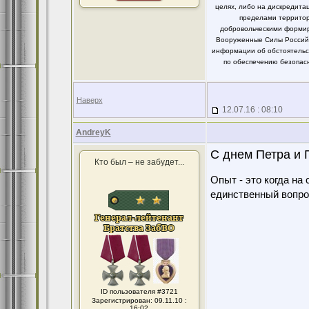
целях, либо на дискредит
пределами территор
добровольческими формир
Вооруженные Силы Российс
информации об обстоятельст
по обеспечению безопасн
Наверх
12.07.16 : 08:10
AndreyK
C днем Петра и 
Кто был – не забудет...
Опыт - это когда на
единственный вопро
ID пользователя #3721
Зарегистрирован: 09.11.10 :
16:02