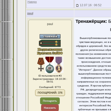
Наверх
12.07.16 : 06:52
paul
Тренажёрщик:
Б
paul
Вышеопубликованным пост
чувствам верующих, не в 
обрядов и церемоний, без в
других религиозных обря
положения (за неимением он
также возвышению достоинс
происхождения, отношен
использованием средств ма
"Интернет". Данное обращ
вышеопубликованным посто
ID пользователя #3
информационно-телекомм
Зарегистрирован: 19.10.06 :
09:51
направленных на сохранени
суждение. Я против публи
Сообщений: 9773
РФ, дискредитации испо
ПООЩРЕНИЙ: 376
граждан, поддержания между
отношении Российской Федер
Поощрить
согласен. Этим постом я 
интересов Российской Фе
Наказать
публичные не призываю к 