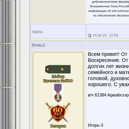
добровольческими формир
Вооруженные Силы Российс
информации об обстоятельст
по обеспечению безопасн
Наверх
24.04.16 : 12:58
Игорь-3
Всем привет! От
Воскресение. От
долгих лет жизни
семейного и мат
головой, духовно
хорошего. С ува
в/ч 61384 Арвайхээр
Игорь-3