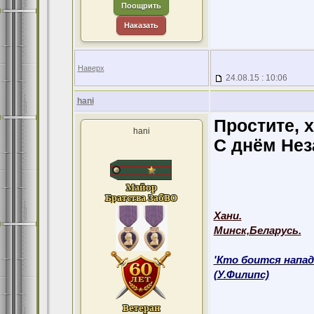
Поощрить
Наказать
Наверх
24.08.15 : 10:06
hani
Простите, х
hani
С днём Нез
Хани.
Минск,Беларусь.
'Кто боится напад
(У.Филипс)