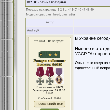
ВСЯКО - разные праздники
Переход на страницу
1
2
3
...
44
[
45
]
46
47
48
49
Модераторы: paul_head, paul, uZer
Автор
AndreyK
В Украине сегод
Кто был – не забудет...
Именно в этот д
УССР "Акт прово
Опыт - это когда на
единственный вопро
ID пользователя #3721
Зарегистрирован: 09.11.10 :
16:02
Сообщений: 21874
ПООЩРЕНИЙ: 1059