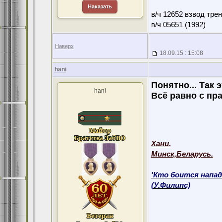
Наказать
в/ч 12652 взвод тре
в/ч 05651 (1992)
Наверх
18.09.15 : 15:08
hani
Понятно... Так э
hani
Всё равно с пр
Хани.
Минск,Беларусь.
'Кто боится напад
(У.Филипс)