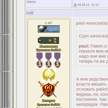
Наверх
28.08.14 : 11:13
С-НТ
paul написал(а)
С-НТ
Суун написал(
paul:
Павел,а 
сказали мне-м
надо.они мне 
теперь-та же 
А мне родствен
власти мешать 
отложить работ
видишь ли, сос
постоянно. Как 
непорядок. Рав