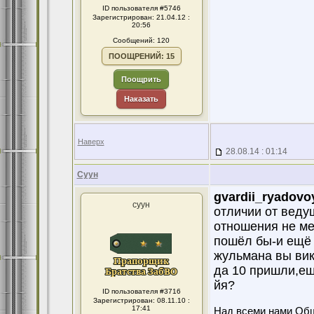
ID пользователя #5746
Зарегистрирован: 21.04.12 :
20:56
Сообщений: 120
ПООЩРЕНИЙ: 15
Поощрить
Наказать
Наверх
28.08.14 : 01:14
Суун
gvardii_ryadovo
суун
отличии от веду
отношения не ме
пошёл бы-и ещё 
жульмана вы вик
да 10 пришли,ещё
йя?
ID пользователя #3716
Зарегистрирован: 08.11.10 :
17:41
Над всеми нами Об