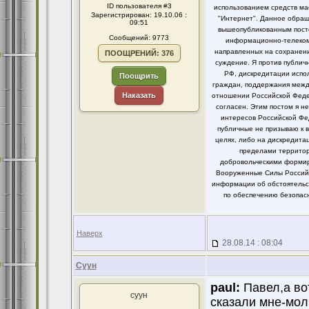
ID пользователя #3
использованием средств ма
Зарегистрирован: 19.10.06 :
"Интернет". Данное обращ
09:51
вышеопубликованным посто
Сообщений: 9773
информационно-телекомм
направленных на сохранени
ПООЩРЕНИЙ: 376
суждение. Я против публи
РФ, дискредитации испо
Поощрить
граждан, поддержания между
Наказать
отношении Российской Федер
согласен. Этим постом я 
интересов Российской Фе
публичные не призываю к 
целях, либо на дискредит
пределами территор
добровольческими формир
Вооруженные Силы Российс
информации об обстоятельст
по обеспечению безопасн
Наверх
28.08.14 : 08:04
Суун
paul:
Павел,а во
суун
сказали мне-мол