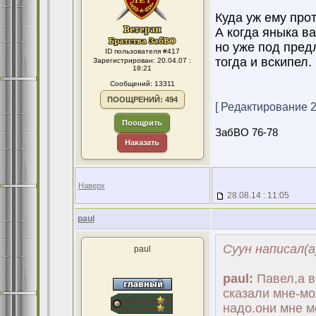
Куда уж ему про
А когда яныка в
но уже под предл
ID пользователя #417
тогда и вскипел.
Зарегистрирован: 20.04.07 :
18:21
Сообщений: 13311
ПООЩРЕНИЙ: 494
[ Редактирование 28
Поощрить
ЗабВО 76-78
Наказать
Наверх
28.08.14 : 11:05
paul
Суун написал(а
paul
paul:
Павел,а в
сказали мне-мо
надо.они мне м