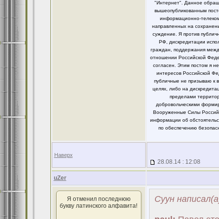
"Интернет". Данное обращ
вышеопубликованным посто
информационно-телекомм
направленных на сохранени
суждение. Я против публи
РФ, дискредитации испо
граждан, поддержания между
отношении Российской Федер
согласен. Этим постом я 
интересов Российской Фе
публичные не призываю к 
целях, либо на дискредит
пределами территор
добровольческими формир
Вооруженные Силы Российс
информации об обстоятельст
по обеспечению безопасн
Наверх
28.08.14 : 12:08
uZer
Суун написал(а
Я отменил последнюю
букву латинского алфавита!