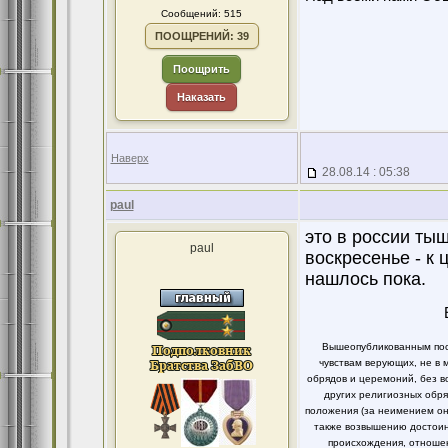
Сообщений: 515
ПООЩРЕНИЙ: 39
Поощрить
Наказать
Наверх
28.08.14 : 05:38
paul
это в россии тыщ
paul
воскресенье - к 
нашлось пока.
Вышеопубликованным пост
чувствам верующих, не в 
обрядов и церемоний, без в
других религиозных обря
положения (за неимением он
также возвышению достоинс
происхождения, отношен