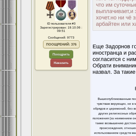
что им суточны
выплачивает,и 
хочет.но ни чё 
арбайтен или х
ID пользователя #3
Зарегистрирован: 19.10.06 :
09:51
Сообщений: 9773
ПООЩРЕНИЙ: 376
Еще Задорнов го
иностранца и рас
Поощрить
согласится с ним
Наказать
Обрати внимание,
назвал. За такие
Вышеопубликованным пост
чувствам верующих, не в 
обрядов и церемоний, без в
других религиозных обря
положения (за неимением он
также возвышению достоинс
происхождения, отношен
использованием средств ма