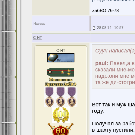
ЗабВО 76-78
Наверх
28.08.14 : 10:57
С-НТ
Суун написал(а
С-НТ
paul:
Павел,а в
сказали мне-мо
надо.они мне м
та же ди-стотр
Вот так и муж ш
году.
Получал за работ
в шахту пустили.