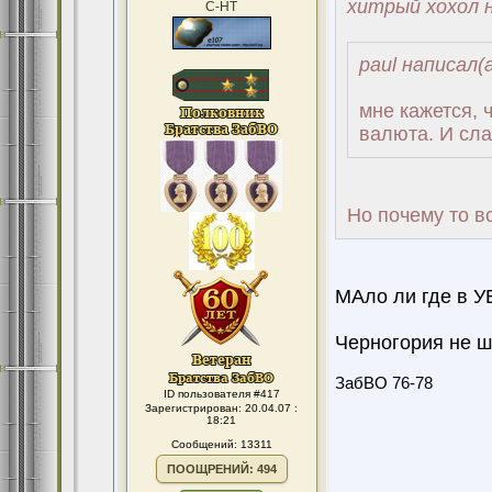
хитрый хохол н
С-НТ
paul написал(а
мне кажется, 
валюта. И сла
Но почему то вс
МАло ли где в У
Черногория не ше
ЗабВО 76-78
ID пользователя #417
Зарегистрирован: 20.04.07 :
18:21
Сообщений: 13311
ПООЩРЕНИЙ: 494