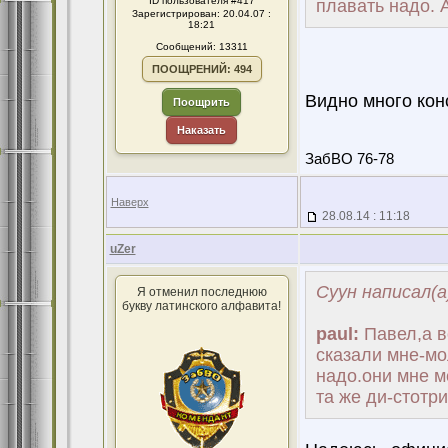
ID пользователя #417
плавать надо. 
Зарегистрирован: 20.04.07 :
18:21
Сообщений: 13311
ПООЩРЕНИЙ: 494
Видно много кон
Поощрить
Наказать
ЗабВО 76-78
Наверх
28.08.14 : 11:18
uZer
Суун написал(а
Я отменил последнюю
букву латинского алфавита!
paul:
Павел,а в
сказали мне-мо
надо.они мне м
та же ди-стотр