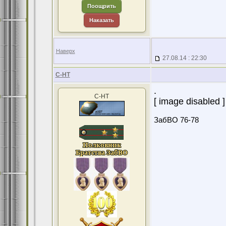
Поощрить
Наказать
Наверх
27.08.14 : 22:30
С-НТ
.
С-НТ
[ image disabled ]
ЗабВО 76-78