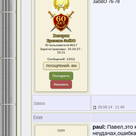
ЗабВО 76-78
ID пользователя #417
Зарегистрирован: 20.04.07 :
18:21
Сообщений: 13311
ПООЩРЕНИЙ: 494
Поощрить
Наказать
Наверх
28.08.14 : 11:46
Суун
paul:
Павел,это к
суун
неудачах,ошибка