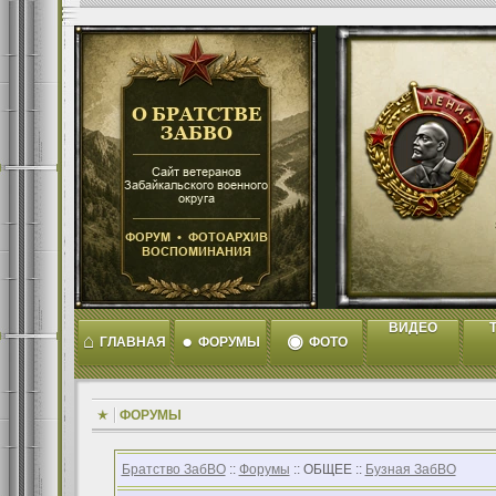
ВИДЕО
T
⌂
●
◉
ГЛАВНАЯ
ФОРУМЫ
ФОТО
ФОРУМЫ
Братство ЗабВО
::
Форумы
:: ОБЩЕЕ ::
Бузная ЗабВО