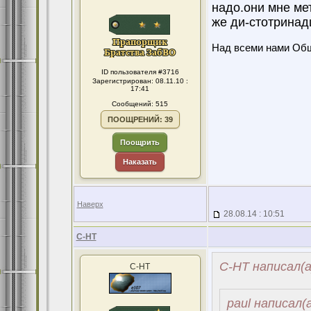
надо.они мне ме
же ди-стотринад
Над всеми нами Об
ID пользователя #3716
Зарегистрирован: 08.11.10 :
17:41
Сообщений: 515
ПООЩРЕНИЙ: 39
Поощрить
Наказать
Наверх
28.08.14 : 10:51
С-НТ
С-НТ написал(а
С-НТ
paul написал(а