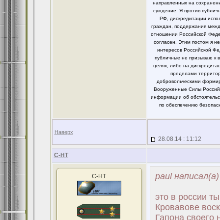
направленных на сохранени
суждение. Я против публи
РФ, дискредитации испо
граждан, поддержания между
отношении Российской Федер
согласен. Этим постом я 
интересов Российской Фе
публичные не призываю к 
целях, либо на дискредит
пределами территор
добровольческими формир
Вооруженные Силы Российс
информации об обстоятельст
по обеспечению безопасн
Наверх
28.08.14 : 11:12
С-НТ
paul написал(а)
С-НТ
это в россии ты
Кровавове воск
Гапона своего 