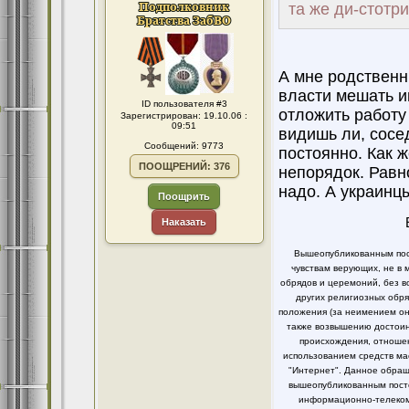
та же ди-стотр
А мне родственн
власти мешать и
ID пользователя #3
отложить работу
Зарегистрирован: 19.10.06 :
09:51
видишь ли, сосе
Сообщений: 9773
постоянно. Как ж
ПООЩРЕНИЙ: 376
непорядок. Равн
надо. А украинцы
Поощрить
Наказать
Вышеопубликованным пост
чувствам верующих, не в 
обрядов и церемоний, без в
других религиозных обря
положения (за неимением он
также возвышению достоинс
происхождения, отношен
использованием средств ма
"Интернет". Данное обращ
вышеопубликованным посто
информационно-телекомм