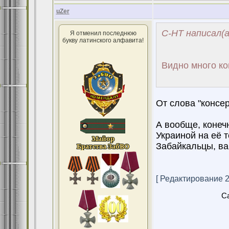
uZer
С-НТ написал(а
Я отменил последнюю
букву латинского алфавита!
Видно много ко
От слова "консер
А вообще, конечн
Украиной на её 
Забайкальцы, ва
[ Редактирование 28
Ca