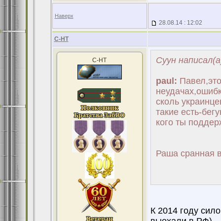
Наверх
28.08.14 : 12:02
С-НТ
Суун написал(а
С-НТ
paul:
Павел,это
неудачах,ошибк
сколь украинце
такие есть-бег
кого ты поддер
Раша сранная в
К 2014 году сил