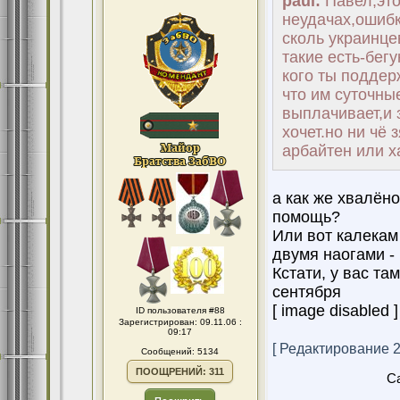
paul:
Павел,это
неудачах,ошибк
сколь украинце
такие есть-бег
кого ты поддер
что им суточны
выплачивает,и 
хочет.но ни чё 
арбайтен или х
а как же хвалёно
помощь?
Или вот калекам
двумя наогами -
Кстати, у вас та
сентября
[ image disabled ]
ID пользователя #88
Зарегистрирован: 09.11.06 :
09:17
[ Редактирование 28
Сообщений: 5134
ПООЩРЕНИЙ: 311
Ca