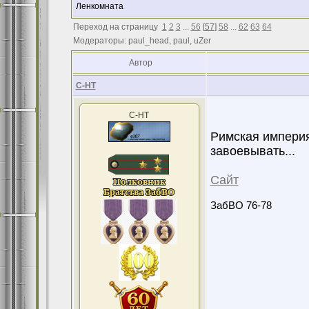
Ленкомната
Переход на страницу
1
2
3
...
56
[
57
]
58
...
62
63
64
Модераторы: paul_head, paul, uZer
Автор
С-НТ
С-НТ
Римская империя
завоевывать...
Сайт
ЗабВО 76-78