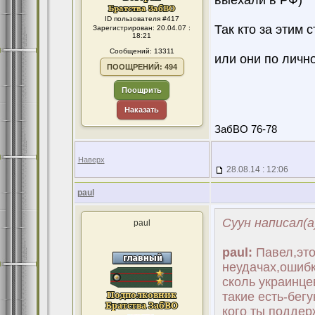
выехали в РФ)
ID пользователя #417
Так кто за этим с
Зарегистрирован: 20.04.07 :
18:21
Сообщений: 13311
или они по личн
ПООЩРЕНИЙ: 494
Поощрить
Наказать
ЗабВО 76-78
Наверх
28.08.14 : 12:06
paul
Суун написал(а
paul
paul:
Павел,это
неудачах,ошибк
сколь украинце
такие есть-бег
кого ты поддер