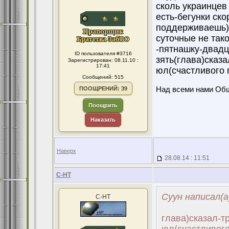
сколь украинцев
есть-бегунки ско
поддерживаешь)к
суточные не тако
-пятнашку-двадца
ID пользователя #3716
зять(глава)сказ
Зарегистрирован: 08.11.10 :
17:41
юл(счастливого 
Сообщений: 515
ПООЩРЕНИЙ: 39
Над всеми нами Об
Поощрить
Наказать
Наверх
28.08.14 : 11:51
С-НТ
Суун написал(а
С-НТ
глава)сказал-т