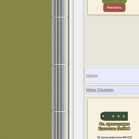
Наказать
Наверх
Viktor Churkinn
ID пользователя #6193