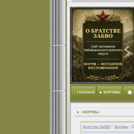
⌂
●
◉
ГЛАВНАЯ
ФОРУМЫ
ФОРУМЫ
Братство ЗабВО
::
Форумы
:: 