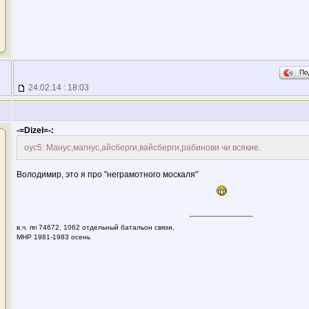
По
24.02.14 : 18:03
-=Dizel=-:
оус5: Манус,магнус,айсберги,вайсберги,рабинови чи всякие.
Володимир, это я про "неграмотного москаля"
в.ч. пп 74672, 1062 отдельный батальон связи,
МНР 1981-1983 осень