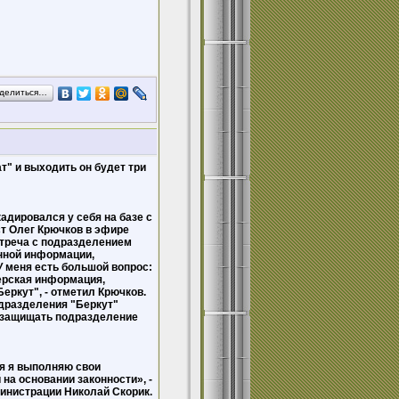
делиться…
т" и выходить он будет три
дировался у себя на базе с
т Олег Крючков в эфире
стреча с подразделением
нной информации,
У меня есть большой вопрос:
дерская информация,
еркут", - отметил Крючков.
дразделения "Беркут"
ь защищать подразделение
мя я выполняю свои
а основании законности», -
инистрации Николай Скорик.