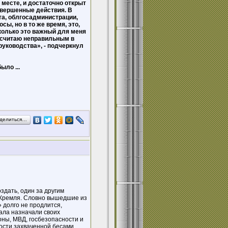
 месте, и достаточно открыт
овершенные действия. В
ета, облгосадминистрации,
ы, но в то же время, это,
сколько это важный для меня
Я считаю неправильным в
руководства», - подчеркнул
ло ...
делиться…
здать, один за другим
 Кремля. Словно вышедшие из
» долго не продлится,
ала назначали своих
ны, МВД, госбезопасности и
ности захваченной бесами