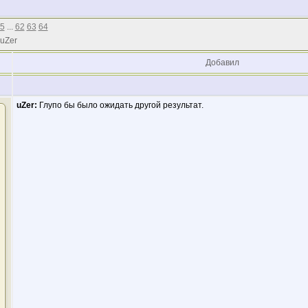
5
...
62
63
64
 uZer
Добавил
uZer:
Глупо бы было ожидать другой результат.