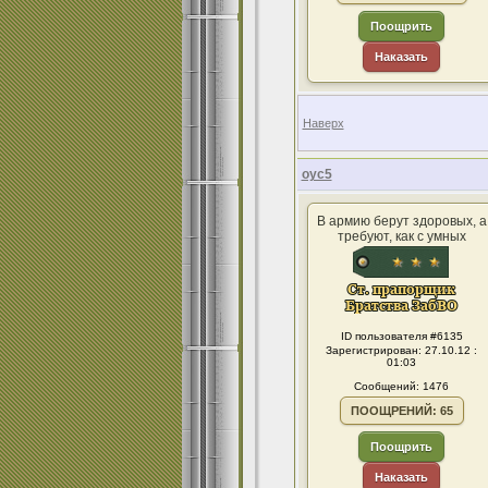
Поощрить
Наказать
Наверх
оус5
В армию берут здоровых, а
требуют, как с умных
ID пользователя #6135
Зарегистрирован: 27.10.12 :
01:03
Сообщений: 1476
ПООЩРЕНИЙ: 65
Поощрить
Наказать