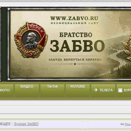
ВИДЕО
TikTok
RUTUBE
✈
▣
ФОТО
ТЕЛЕГА
КУР
ОБЩЕЕ ::
Бузная ЗабВО
<<
Пре