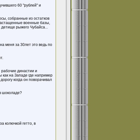
учившего 60 "рублей" и
осы, собранные из остатков
 растащенные военные базы,
 детище рыжего Чубайса...
на меня за 30лет это ведь по
т.
 рабочие династии и
бы как на Западе где например
 дорогу когда он поворачивал
 в шоколаде?
за колючкой гетто, в