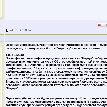
По
24.02.14 : 18:14
Источник информации, из которого я брал интересные новости, "глуша
раза в день, поэтому может быть я "торможу" со своими вестями ...
14:17 112.ua:
По неофициальной информации, симферопольский "Беркут" забаррика
оружием и не подчиняется Киеву. Об этом сообщил местный журналис
телеканала "112 Украина". "Я знаю, что у Радченко была назначена в
симферопольского "Беркута", который по моей информации, провере
забаррикадирован у себя на базе с оружием. И не подчиняется Киеву. 
подчиняются ли хоть какие-то крымские силовики Киеву... Это инсай
практически 100% информация, по крайней мере, по подразделению "Б
Вчера, по его словам, перед ожидаемым приездом Радченко возле по
собрались много казаков, людей, которые в любом случае собралис
"Беркут".
Одесский губернатор не будет уходить в отставку. «В настоящее вре
профессиональные обязанности в рамках вверенных мне полномочий н
заявил в ходе пресс-конференции председатель Одесской облгосадм