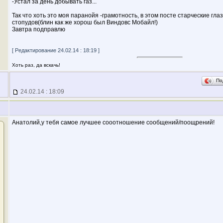
-Устал за день добывать газ...
Так что хоть это моя паранойя -грамотность, в этом посте старческие гла
стопудов(блин как же хорош был Виндовс Мобайл!)
Завтра подправлю
[ Редактирование 24.02.14 : 18:19 ]
Хоть раз, да вскачь!
По
24.02.14 : 18:09
Анатолий,у тебя самое лучшее сооотношение сообщений/поощрений!