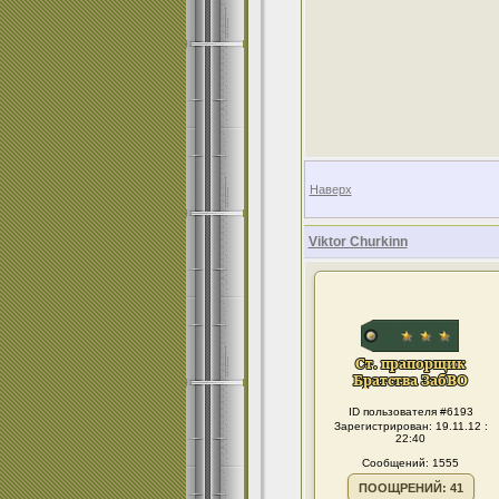
Наверх
Viktor Churkinn
ID пользователя #6193
Зарегистрирован: 19.11.12 :
22:40
Сообщений: 1555
ПООЩРЕНИЙ: 41