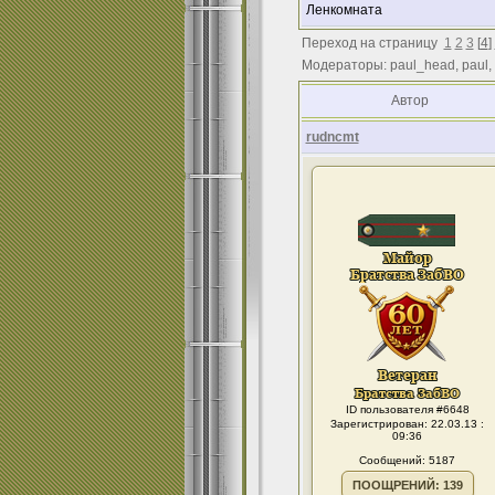
Ленкомната
Переход на страницу
1
2
3
[
4
]
Модераторы: paul_head, paul,
Автор
rudncmt
ID пользователя #6648
Зарегистрирован: 22.03.13 :
09:36
Сообщений: 5187
ПООЩРЕНИЙ: 139