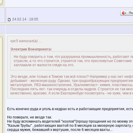
По
24.02.14 : 18:05
оус5 написал(а)
...
Электрик Военпроекта:
Не буду говорить о том, что разрушена промышленность, работают
отрасли, а то что строится, строится так, что пресловутые Советски
заплакали от жалости глядя на это.
Это везде, или только в Томске так всё плохо? Например у нас нет нефти
добывают - железную руду. Однако, три градообразующих предприятия
металлургия, УВЗ-машиностроение, Уралхимпласт- химия, пластмассы,
Последние пять лет- так очередь в отделы кадров. Строится не так мног
качественно, красиво. А если Екатеринбург посмотреть - не хуже, чем в 
Есть конечно руда и уголь в недрах есть и работающие предприятия, есть
Но поверьте, не везде так.
Не буду вспоминать водителей "хохлов'"(прошу прощения но по моему эт
"Казым Трубы" , работающих вахтой по 8 месяцев за мизерную зарплату, 
сердца мужик, бежавший к вертушке, после 6 месяцев вахты...