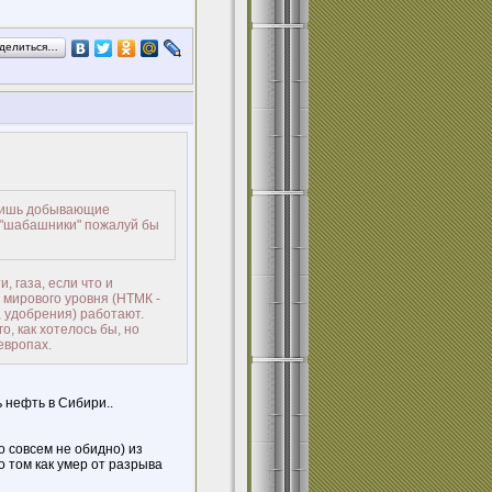
делиться…
 лишь добывающие
е "шабашники" пожалуй бы
, газа, если что и
 мирового уровня (НТМК -
 удобрения) работают.
о, как хотелось бы, но
европах.
 нефть в Сибири..
о совсем не обидно) из
о том как умер от разрыва