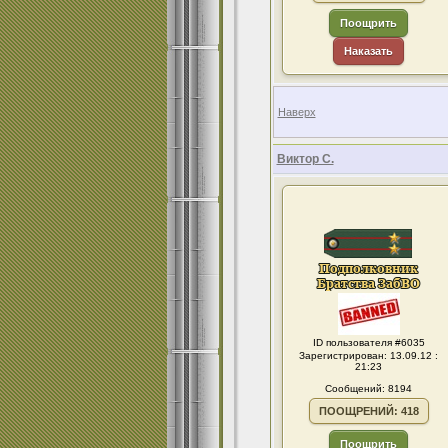
Поощрить
Наказать
Наверх
Виктор С.
ID пользователя #6035
Зарегистрирован: 13.09.12 :
21:23
Сообщений: 8194
ПООЩРЕНИЙ: 418
Поощрить