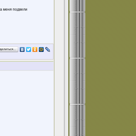
за меня подвели
делиться…