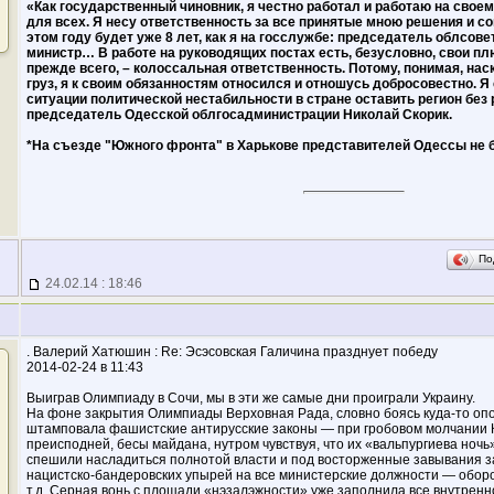
«Как государственный чиновник, я честно работал и работаю на своем
для всех. Я несу ответственность за все принятые мною решения и с
этом году будет уже 8 лет, как я на госслужбе: председатель облсов
министр… В работе на руководящих постах есть, безусловно, свои плюс
прежде всего, – колоссальная ответственность. Потому, понимая, на
груз, я к своим обязанностям относился и отношусь добросовестно. 
ситуации политической нестабильности в стране оставить регион без 
председатель Одесской облгосадминистрации Николай Скорик.
*На съезде "Южного фронта" в Харькове представителей Одессы не бы
По
24.02.14 : 18:46
. Валерий Хатюшин : Re: Эсэсовская Галичина празднует победу
2014-02-24 в 11:43
Выиграв Олимпиаду в Сочи, мы в эти же самые дни проиграли Украину.
На фоне закрытия Олимпиады Верховная Рада, словно боясь куда-то опо
штамповала фашистские антирусские законы — при гробовом молчании
преисподней, бесы майдана, нутром чувствуя, что их «вальпургиева ночь
спешили насладиться полнотой власти и под восторженные завывания з
нацистско-бандеровских упырей на все министерские должности — оборо
т.д. Серная вонь с площади «нэзалэжности» уже заполнила все внутрен