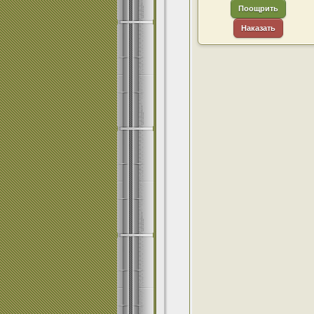
Поощрить
Наказать