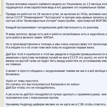
Лучше вспомню нашего наёмного водилу из Ульяновска за 1,5 месяца пол
гордящегося этим заработком ведь в его деревне это нормальные бабки.
Правда он работал по 18 часов в сутки, не вылезая из УАЗа, вспомню нас
литья СССР "Инжиниринги" "Аутсорсиги" и прочую херь кривые проекты
пустые сёла "безвозвратные потери" перестройки , пресловутый ФОРЭМ,
Каждый воспринимает сегодняшнюю действительность по разному.
Я живу неплохо, вроде есть всё и работа затребована хоть и задолбала о
сути работа вечного лакея- КИПиА.
Но я производственник и технарь и увы очень хорошо вижу что происходи
И в общем то и об этом тоже моя пока не изданная первая книга.
Дай Бог чтоб я ошибался и чтоб мы увидели и подъём промышленности и
уважение к простому человеку( пускай не как в СССР это ушло), но хотя 
мажор на крутой тачке не будет бить морду работяге не уступившему ему
на главную.
А может я просто общаюсь с неудачниками такими же как я а всё вообще
Возможно.
Ушёл от темы простите.
Но случись что как пользоваться Калашом я не забыл.
Дай Бог чтобы это не понадобилось.
А уж если не дай Бог понадобится лучше сдохнуть с оружием в руках, чем 
газенвагене или с перезанным горлом.
Ненавижу Андроид цифирки мелкие но не идти же в СЭБ чтобы ответить.