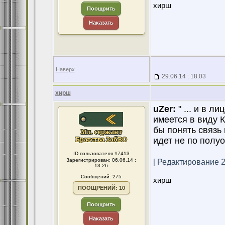
хирш
Поощрить
Наказать
Наверх
29.06.14 : 18:03
хирш
uZer:
" ... и в л
имеется в виду 
бы понять связь
идет не по полу
ID пользователя #7413
Зарегистрирован: 06.06.14 :
[ Редактирование 29
13:26
Сообщений: 275
хирш
ПООЩРЕНИЙ: 10
Поощрить
Наказать