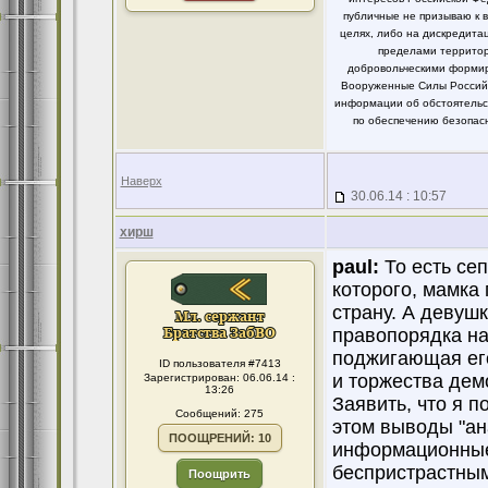
публичные не призываю к 
целях, либо на дискредит
пределами территор
добровольческими формир
Вооруженные Силы Российс
информации об обстоятельст
по обеспечению безопасн
Наверх
30.06.14 : 10:57
хирш
paul:
То есть сеп
которого, мамка
страну. А девуш
правопорядка на
поджигающая его
ID пользователя #7413
и торжества дем
Зарегистрирован: 06.06.14 :
13:26
Заявить, что я 
Сообщений: 275
этом выводы "ан
ПООЩРЕНИЙ: 10
информационные 
беспристрастным
Поощрить