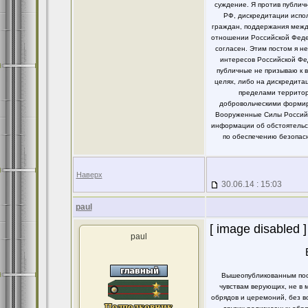
суждение. Я против публи
РФ, дискредитации испо
граждан, поддержания между
отношении Российской Федер
согласен. Этим постом я 
интересов Российской Фе
публичные не призываю к 
целях, либо на дискредит
пределами территор
добровольческими формир
Вооруженные Силы Российс
информации об обстоятельст
по обеспечению безопасн
Наверх
30.06.14 : 15:03
paul
[ image disabled ]
paul
Вышеопубликованным пост
чувствам верующих, не в 
обрядов и церемоний, без в