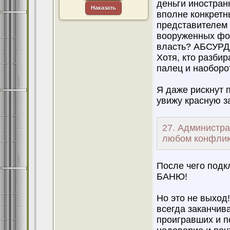
деньги иностран
Наказать
вполне конкретн
представителем 
вооруженных фо
власть? АБСУРД
Хотя, кто разби
палец и наоборот
Я даже рискнут 
увижу красную за
27. Администра
любом конфликт
После чего подк
БАНЮ!
Но это не выход
всегда заканчива
проигравших и п