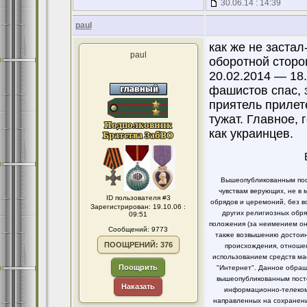
30.06.14 : 14:39
paul
как же не застал
paul
оборотной сторо
20.02.2014 — 18.
фашистов спас, 
приятель прилете
тужат. Главное, 
как украинцев.
Вышеопубликованным пост
чувствам верующих, не в 
ID пользователя #3
обрядов и церемоний, без в
Зарегистрирован: 19.10.06 :
других религиозных обря
09:51
положения (за неимением он
Сообщений: 9773
также возвышению достоинс
ПООЩРЕНИЙ: 376
происхождения, отношен
использованием средств ма
Поощрить
"Интернет". Данное обращ
вышеопубликованным посто
Наказать
информационно-телекомм
направленных на сохранени