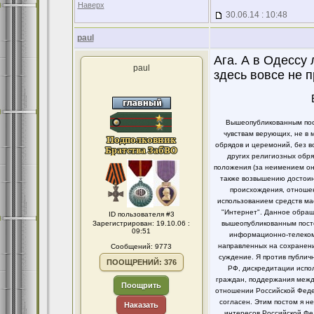
Наверх
30.06.14 : 10:48
paul
Ага. А в Одессу 
paul
здесь вовсе не п
Вышеопубликованным пост
чувствам верующих, не в 
обрядов и церемоний, без в
других религиозных обря
положения (за неимением он
также возвышению достоинс
происхождения, отношен
использованием средств ма
"Интернет". Данное обращ
ID пользователя #3
Зарегистрирован: 19.10.06 :
вышеопубликованным посто
09:51
информационно-телекомм
направленных на сохранени
Сообщений: 9773
суждение. Я против публи
ПООЩРЕНИЙ: 376
РФ, дискредитации испо
граждан, поддержания между
Поощрить
отношении Российской Федер
согласен. Этим постом я 
Наказать
интересов Российской Фе