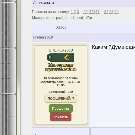
Ленкомната
Переход на страницу
1
2
3
...
29
[
30
]
31
...
62
63
64
Модераторы: paul_head, paul, uZer
Автор
dreher2010
Каким ?Думающ
DREHER2010
ID пользователя #3863
Зарегистрирован: 14.12.10 :
13:05
Сообщений: 219
ПООЩРЕНИЙ: 7
Поощрить
Наказать