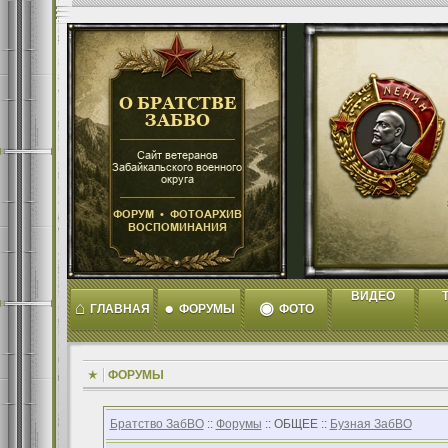
ВИДЕО
T
⌂
●
◉
ГЛАВНАЯ
ФОРУМЫ
ФОТО
ФОРУМЫ
Братство ЗабВО
::
Форумы
:: ОБЩЕЕ ::
Бузная ЗабВО