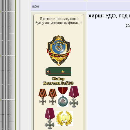
uZer
хирш:
УДО, под 
Я отменил последнюю
букву латинского алфавита!
Ca