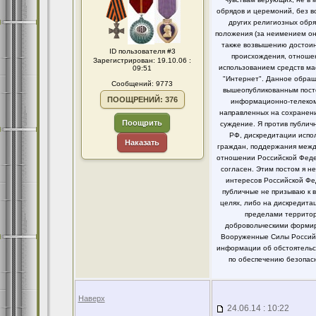
обрядов и церемоний, без в
других религиозных обря
положения (за неимением он
также возвышению достоинс
ID пользователя #3
происхождения, отношен
Зарегистрирован: 19.10.06 :
использованием средств ма
09:51
"Интернет". Данное обращ
Сообщений: 9773
вышеопубликованным посто
ПООЩРЕНИЙ: 376
информационно-телекомм
направленных на сохранени
Поощрить
суждение. Я против публи
РФ, дискредитации испо
Наказать
граждан, поддержания между
отношении Российской Федер
согласен. Этим постом я 
интересов Российской Фе
публичные не призываю к 
целях, либо на дискредит
пределами территор
добровольческими формир
Вооруженные Силы Российс
информации об обстоятельст
по обеспечению безопасн
Наверх
24.06.14 : 10:22