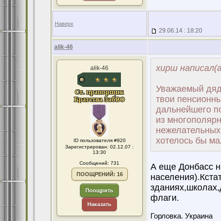
Наверх
29.06.14 : 18:20
alik-46
хирш написал(а
alik-46
Уважаемый дядя
твои пенсионные
дальнейшего п
из многополярн
нежелательных
хотелось бы ма
ID пользователя #920
Зарегистрирован: 02.12.07 :
13:30
Сообщений: 731
А еще Донбасс н
ПООЩРЕНИЙ: 16
населения).Кстат
зданиях,школах,
Поощрить
флаги.
Наказать
Горловка. Украина