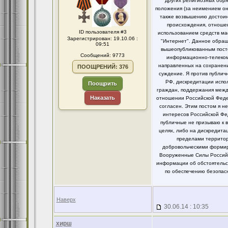
других религиозных обря
положения (за неимением он
также возвышению достоинс
происхождения, отношен
ID пользователя #3
использованием средств ма
Зарегистрирован: 19.10.06 :
"Интернет". Данное обращ
09:51
вышеопубликованным посто
Сообщений: 9773
информационно-телекомм
направленных на сохранени
ПООЩРЕНИЙ: 376
суждение. Я против публи
РФ, дискредитации испо
Поощрить
граждан, поддержания между
Наказать
отношении Российской Федер
согласен. Этим постом я 
интересов Российской Фе
публичные не призываю к 
целях, либо на дискредит
пределами территор
добровольческими формир
Вооруженные Силы Российс
информации об обстоятельст
по обеспечению безопасн
Наверх
30.06.14 : 10:35
хирш