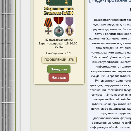
[ Редактирование 30
Вышеопубликованным пост
чувствам верующих, не в 
обрядов и церемоний, без в
других религиозных обря
положения (за неимением он
ID пользователя #3
также возвышению достоинс
Зарегистрирован: 19.10.06 :
09:51
происхождения, отношен
использованием средств ма
Сообщений: 9773
"Интернет". Данное обращ
ПООЩРЕНИЙ: 376
вышеопубликованным посто
информационно-телекомм
Поощрить
направленных на сохранени
суждение. Я против публи
Наказать
РФ, дискредитации испо
граждан, поддержания между
отношении Российской Федер
согласен. Этим постом я 
интересов Российской Фе
публичные не призываю к 
целях, либо на дискредит
пределами территор
добровольческими формир
Вооруженные Силы Российс
информации об обстоятельст