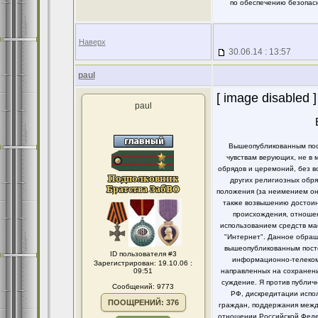
по обеспечению безопасн
Наверх
30.06.14 : 13:57
paul
[ image disabled ]
paul
Вышеопубликованным пост
чувствам верующих, не в 
обрядов и церемоний, без в
других религиозных обря
положения (за неимением он
также возвышению достоинс
происхождения, отношен
использованием средств ма
"Интернет". Данное обращ
вышеопубликованным посто
ID пользователя #3
информационно-телекомм
Зарегистрирован: 19.10.06 :
09:51
направленных на сохранени
суждение. Я против публи
Сообщений: 9773
РФ, дискредитации испо
ПООЩРЕНИЙ: 376
граждан, поддержания между
отношении Российской Федер