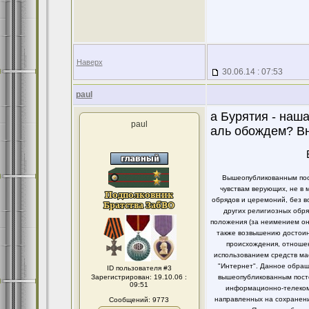
Наверх
30.06.14 : 07:53
paul
а Бурятия - наш
paul
аль обождем? В
Вышеопубликованным пост
чувствам верующих, не в 
обрядов и церемоний, без в
других религиозных обря
положения (за неимением он
также возвышению достоинс
происхождения, отношен
использованием средств ма
"Интернет". Данное обращ
ID пользователя #3
Зарегистрирован: 19.10.06 :
вышеопубликованным посто
09:51
информационно-телекомм
направленных на сохранени
Сообщений: 9773