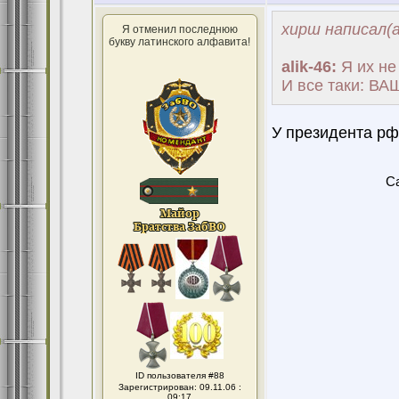
хирш написал(а
Я отменил последнюю
букву латинского алфавита!
alik-46:
Я их не
И все таки: В
У президента рф
Ca
ID пользователя #88
Зарегистрирован: 09.11.06 :
09:17