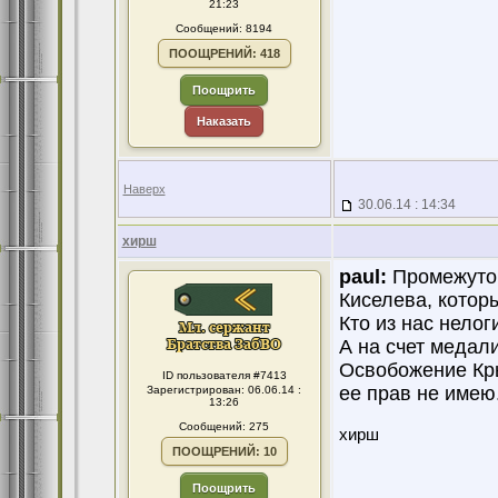
21:23
Сообщений: 8194
ПООЩРЕНИЙ: 418
Поощрить
Наказать
Наверх
30.06.14 : 14:34
хирш
paul:
Промежуточ
Киселева, котор
Кто из нас нелог
А на счет медали
Освобожение Кры
ID пользователя #7413
ее прав не имею
Зарегистрирован: 06.06.14 :
13:26
Сообщений: 275
хирш
ПООЩРЕНИЙ: 10
Поощрить