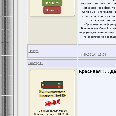
Поощрить
согласен. Этим постом я 
интересов Российской Фе
Наказать
публичные не призываю к 
целях, либо на дискредит
пределами территор
добровольческими формир
Вооруженные Силы Российс
информации об обстоятельст
по обеспечению безопасн
Наверх
30.06.14 : 13:59
Виктор С.
Красивая ! ... Д
ID пользователя #6035
Зарегистрирован: 13.09.12 :