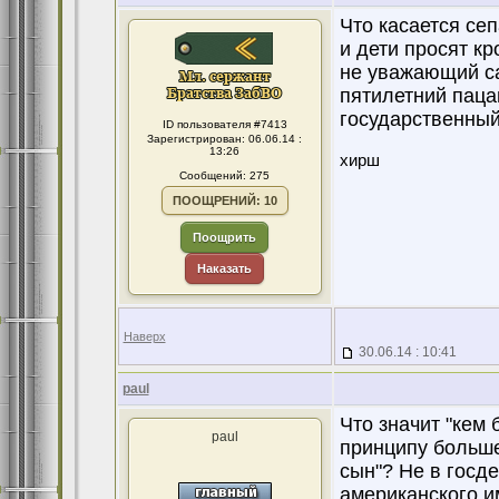
Что касается се
и дети просят кр
не уважающий сам
пятилетний паца
государственный
ID пользователя #7413
Зарегистрирован: 06.06.14 :
13:26
хирш
Сообщений: 275
ПООЩРЕНИЙ: 10
Поощрить
Наказать
Наверх
30.06.14 : 10:41
paul
Что значит "кем
paul
принципу большев
сын"? Не в госд
американского и