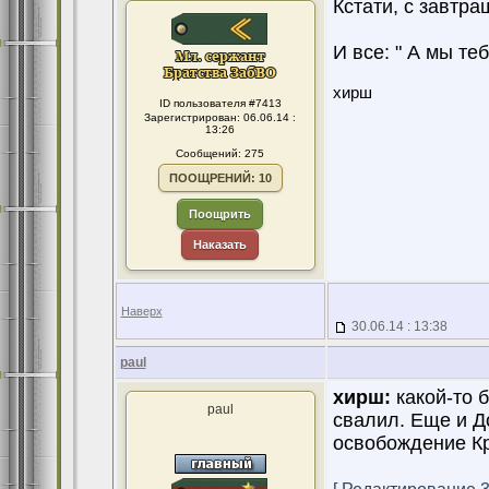
Кстати, с завтра
И все: " А мы теб
хирш
ID пользователя #7413
Зарегистрирован: 06.06.14 :
13:26
Сообщений: 275
ПООЩРЕНИЙ: 10
Поощрить
Наказать
Наверх
30.06.14 : 13:38
paul
хирш:
какой-то б
paul
свалил. Еще и Д
освобождение Кр