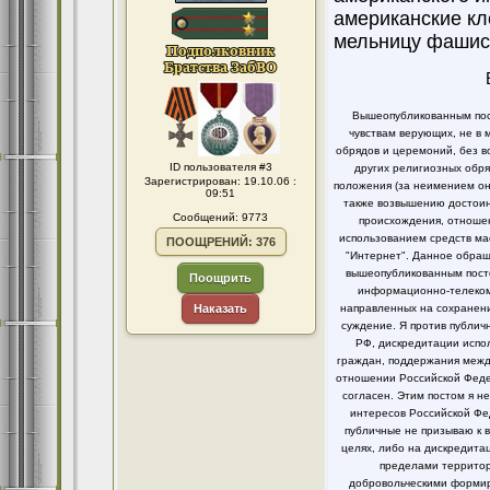
американские кл
мельницу фашист
Вышеопубликованным пост
чувствам верующих, не в 
обрядов и церемоний, без в
ID пользователя #3
других религиозных обря
Зарегистрирован: 19.10.06 :
положения (за неимением он
09:51
также возвышению достоинс
Сообщений: 9773
происхождения, отношен
использованием средств ма
ПООЩРЕНИЙ: 376
"Интернет". Данное обращ
вышеопубликованным посто
Поощрить
информационно-телекомм
Наказать
направленных на сохранени
суждение. Я против публи
РФ, дискредитации испо
граждан, поддержания между
отношении Российской Федер
согласен. Этим постом я 
интересов Российской Фе
публичные не призываю к 
целях, либо на дискредит
пределами территор
добровольческими формир