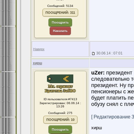
Сообщений: 5134
ПООЩРЕНИЙ: 311
Поощрить
Наказать
Наверх
30.06.14 : 07:01
хирш
uZer:
президент Р
следовательно те
президент. Ну п
пенсионеры с же
будет платить п
ID пользователя #7413
обузу снял с пле
Зарегистрирован: 06.06.14 :
13:26
Сообщений: 275
[ Редактирование 30
ПООЩРЕНИЙ: 10
хирш
Поощрить