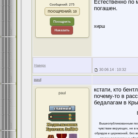
Естественно по м
Сообщений: 275
погашен.
ПООЩРЕНИЙ: 10
Поощрить
хирш
Наказать
Наверх
30.06.14 : 10:32
paul
кстати, кто бент
paul
почему-то в рас
бедалагам в Кры
Вышеопубликованным пост
чувствам верующих, не в 
обрядов и церемоний, без в