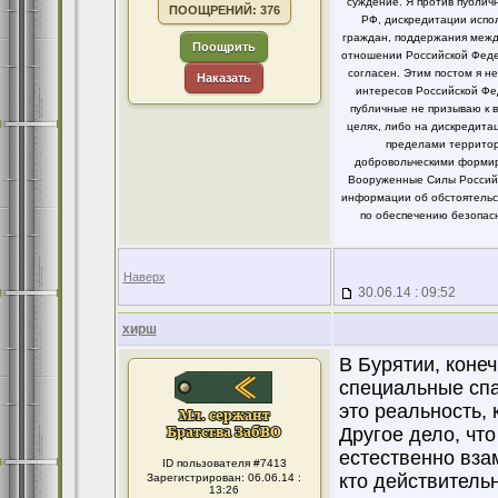
суждение. Я против публи
ПООЩРЕНИЙ: 376
РФ, дискредитации испо
граждан, поддержания между
Поощрить
отношении Российской Федер
согласен. Этим постом я 
Наказать
интересов Российской Фе
публичные не призываю к 
целях, либо на дискредит
пределами территор
добровольческими формир
Вооруженные Силы Российс
информации об обстоятельст
по обеспечению безопасн
Наверх
30.06.14 : 09:52
хирш
В Бурятии, коне
специальные спа
это реальность, 
Другое дело, что
естественно вза
ID пользователя #7413
кто действитель
Зарегистрирован: 06.06.14 :
13:26