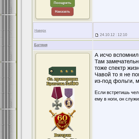
Поощрить
Наказать
Наверх
24.10.12 : 12:10
Батяня
А исчо вспомнил
Там замечательн
тоже спектр жизн
Чавой то я не п
из-под фольги, 
Если встретишь чело
ему в ноги, он служ