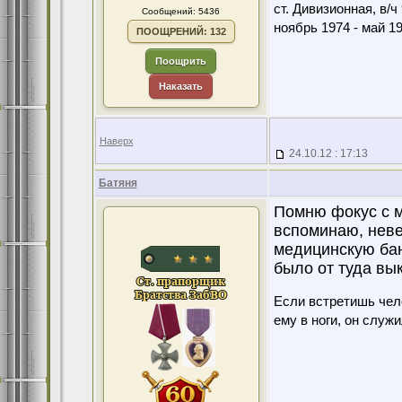
ст. Дивизионная, в/ч
Сообщений: 5436
ноябрь 1974 - май 1
ПООЩРЕНИЙ: 132
Поощрить
Наказать
Наверх
24.10.12 : 17:13
Батяня
Помню фокус с м
вспоминаю, неве
медицинскую бан
было от туда вык
Если встретишь чело
ему в ноги, он служ