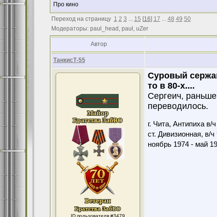
Про кино
Переход на страницу
1
2
3
...
15
[
16
]
17
...
48
49
50
Модераторы: paul_head, paul, uZer
Автор
ТанкисТ-55
Суровый сержа
то в 80-х....
Сергеич, раньше
переводилось.
г. Чита, Антипиха в/
ст. Дивизионная, в/ч
ноябрь 1974 - май 1
ID пользователя #3479