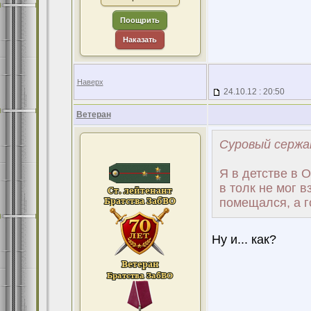
Поощрить
Наказать
Наверх
24.10.12 : 20:50
Ветеран
Суровый сержа
Я в детстве в 
в толк не мог в
помещался, а г
Ну и... как?