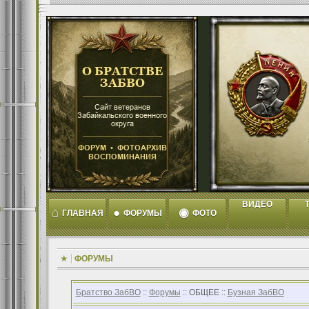
ВИДЕО
T
⌂
●
◉
ГЛАВНАЯ
ФОРУМЫ
ФОТО
ФОРУМЫ
Братство ЗабВО
::
Форумы
:: ОБЩЕЕ ::
Бузная ЗабВО