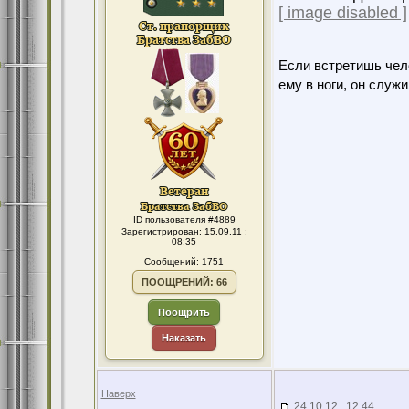
[ image disabled ]
Если встретишь чело
ему в ноги, он служ
ID пользователя #4889
Зарегистрирован: 15.09.11 :
08:35
Сообщений: 1751
ПООЩРЕНИЙ: 66
Поощрить
Наказать
Наверх
24.10.12 : 12:44