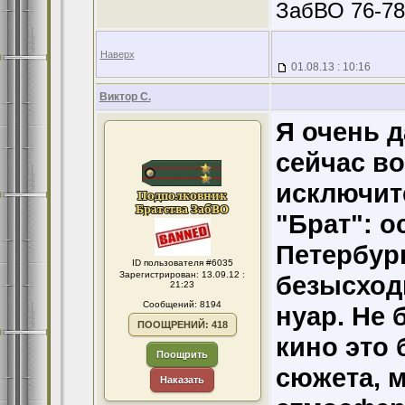
ЗабВО 76-78
Наверх
01.08.13 : 10:16
Виктор С.
Я очень д
сейчас в
исключит
"Брат": о
Петербур
ID пользователя #6035
Зарегистрирован: 13.09.12 :
безысходн
21:23
Сообщений: 8194
нуар. Не 
ПООЩРЕНИЙ: 418
кино это 
Поощрить
сюжета, 
Наказать