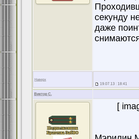
Проходивш
секунду не
даже поин
снимаются
Наверх
19.07.13 : 18:41
Виктор С.
[ ima
Мэрилин 