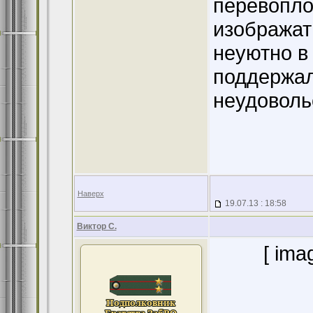
перевопло
изображат
неуютно в
поддержал
неудоволь
Наверх
19.07.13 : 18:58
Виктор С.
[ ima