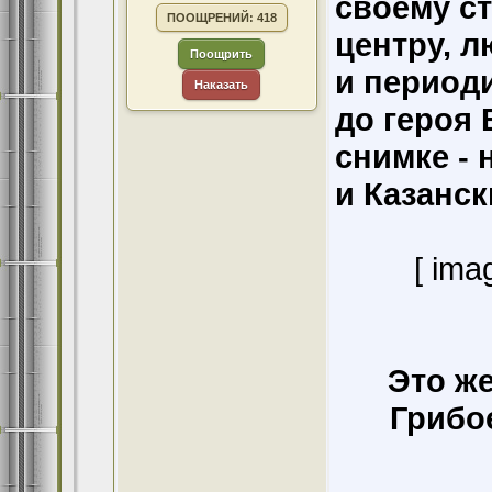
своему ст
ПООЩРЕНИЙ: 418
центру, 
Поощрить
и период
Наказать
до героя 
снимке -
и Казанск
[ ima
Это же
Грибо