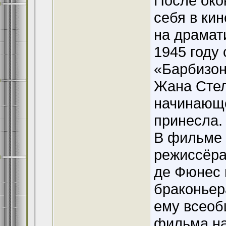
После око
себя в ки
на драмат
1945 году
«Барбизон
Жана Стел
начинающе
принесла.
В фильме 
режиссёра
де Фюнес 
браконьер
ему всеоб
фильма на