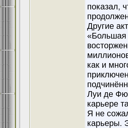
показал, ч
продолжен
Другие акт
«Большая 
восторжен
миллионов
как и мно
приключен
подчинённ
Луи де Фю
карьере та
Я не сожа
карьеры. 