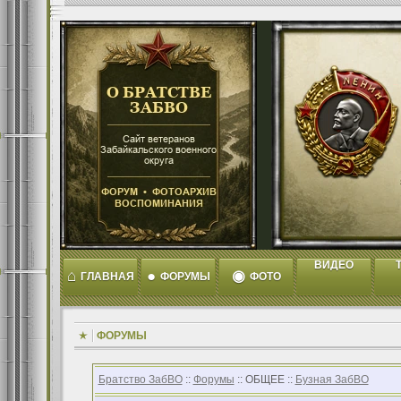
ВИДЕО
T
⌂
●
◉
ГЛАВНАЯ
ФОРУМЫ
ФОТО
ФОРУМЫ
Братство ЗабВО
::
Форумы
:: ОБЩЕЕ ::
Бузная ЗабВО