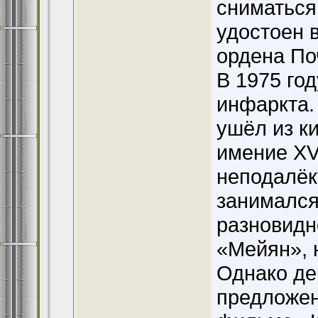
сниматься,
удостоен 
ордена По
В 1975 го
инфаркта.
ушёл из к
имение XV
неподалёк
занимался
разновидн
«Мейян», 
Однако де
предложен