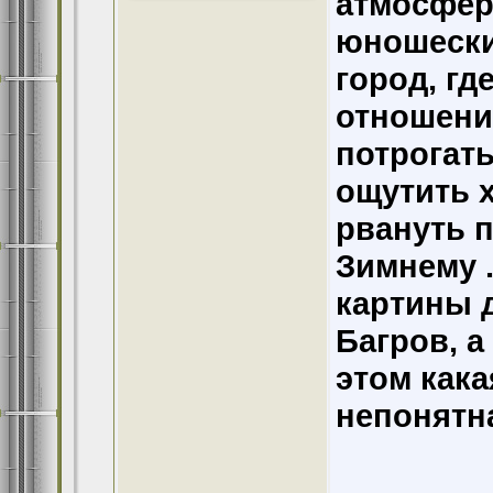
атмосфер
юношески
город, гд
отношение
потрогать
ощутить 
рвануть п
Зимнему .
картины 
Багров, а
этом кака
непонятна