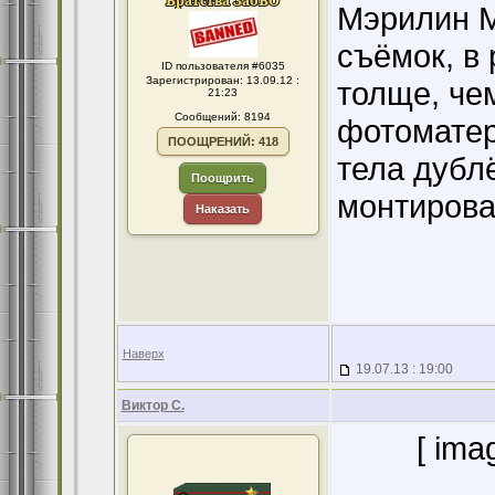
Мэрилин М
съёмок, в
ID пользователя #6035
Зарегистрирован: 13.09.12 :
толще, че
21:23
Сообщений: 8194
фотоматер
ПООЩРЕНИЙ: 418
тела дубл
Поощрить
монтирова
Наказать
Наверх
19.07.13 : 19:00
Виктор С.
[ ima