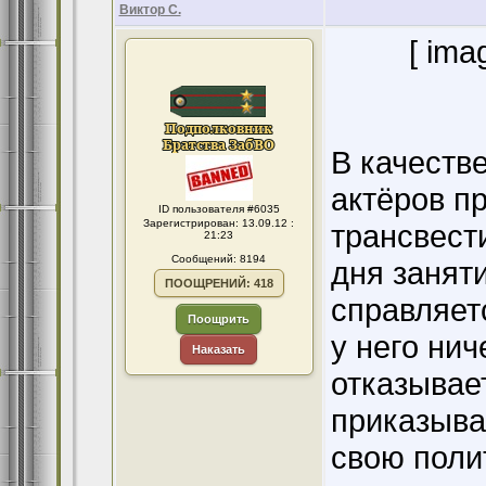
Виктор С.
[ ima
В качеств
актёров п
ID пользователя #6035
Зарегистрирован: 13.09.12 :
трансвест
21:23
Сообщений: 8194
дня заняти
ПООЩРЕНИЙ: 418
справляет
Поощрить
у него нич
Наказать
отказывает
приказываю
свою полит