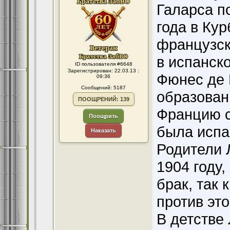
Галарса п
года в Ку
французск
в испанск
ID пользователя #6648
Зарегистрирован: 22.03.13 :
Фюнес де 
09:36
Сообщений: 5187
образован
ПООЩРЕНИЙ: 139
Францию с
Поощрить
была испа
Наказать
Родители 
1904 году
брак, так 
против это
В детстве