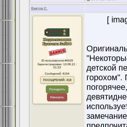
Виктор С.
[ ima
Оригинал
"Некоторы
ID пользователя #6035
Зарегистрирован: 13.09.12 :
детской пе
21:23
Сообщений: 8194
горохом". 
ПООЩРЕНИЙ: 418
погорячее,
Поощрить
девятидне
Наказать
использует
замечание 
предпочит