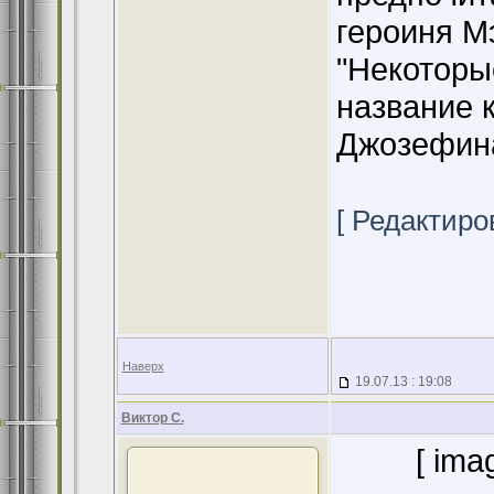
героиня М
"Некоторы
название 
Джозефина
[ Редактиров
Наверх
19.07.13 : 19:08
Виктор С.
[ ima