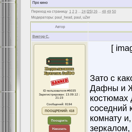
Про кино
Переход на страницу
1
2
3
...
24
[
25
]
26
...
48
49
50
Модераторы: paul_head, paul, uZer
Автор
Виктор С.
[ ima
Зато с как
Дафны и Ж
ID пользователя #6035
Зарегистрирован: 13.09.12 :
костюмах 
21:23
Сообщений: 8194
соседний 
ПООЩРЕНИЙ: 418
комнату и
Поощрить
зеркалом,
Наказать