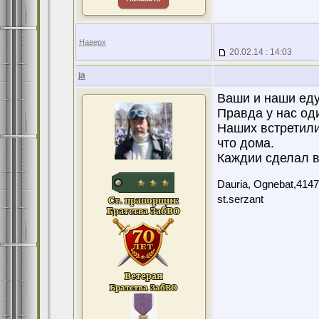
Наверх
20.02.14 : 14:03
ja
Ваши и наши еду
Правда у нас оди
Наших встретили
что дома.
Каждии сделал в
Dauria, Ognebat,4147
st.serzant