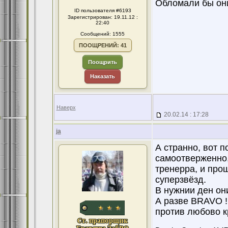
Обломали бы он
ID пользователя #6193
Зарегистрирован: 19.11.12 :
22:40
Сообщений: 1555
ПООЩРЕНИЙ: 41
Поощрить
Наказать
Наверх
20.02.14 : 17:28
ja
А странно, вот 
самоотверженно,
тренерра, и прош
суперзвёзд.
В нужнии ден он
А разве BRAVO !
против любово к