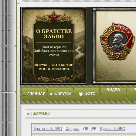
ВИДЕО
T
⌂
●
◉
ГЛАВНАЯ
ФОРУМЫ
ФОТО
ФОРУМЫ
Братство ЗабВО
::
Форумы
:: ОБЩЕЕ ::
Бузная ЗабВО