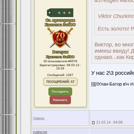
a57eugen напис
Viktor Churkin
Есть золото! Р
Виктор, во мно
имееш ввиду! Д
однако...как Ки
ID пользователя #6579
Зарегистрирован: 08.03.13 :
16:26
У нас 2\3 россий
Сообщений: 1367
ПООЩРЕНИЙ: 57
[i][/iУлан-Батор в\ч 
Поощрить
Наказать
Наверх
21.02.14 : 04:09
rudncmt