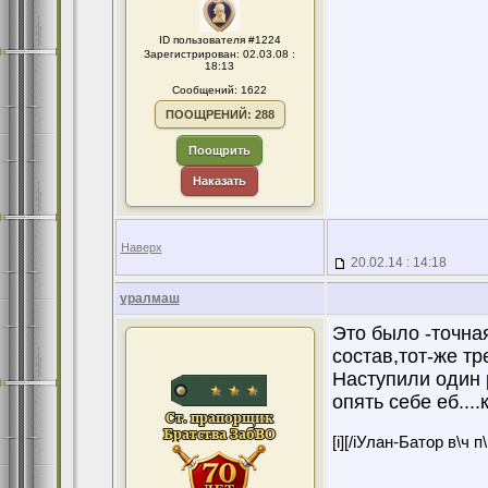
ID пользователя #1224
Зарегистрирован: 02.03.08 :
18:13
Сообщений: 1622
ПООЩРЕНИЙ: 288
Поощрить
Наказать
Наверх
20.02.14 : 14:18
уралмаш
Это было -точна
состав,тот-же т
Наступили один р
опять себе еб....
[i][/iУлан-Батор в\ч 