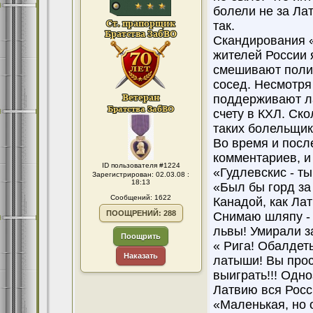
болели не за Лат
так.
Скандирования «
жителей России 
смешивают полит
сосед. Несмотря
поддерживают ла
счету в КХЛ. Ск
таких болельщико
Во время и посл
комментариев, и
ID пользователя #1224
«Гудлевскис - ты
Зарегистрирован: 02.03.08 :
18:13
«Был бы горд за 
Сообщений: 1622
Канадой, как Лат
ПООЩРЕНИЙ: 288
Снимаю шляпу - 
львы! Умирали за
Поощрить
« Рига! Обалдет
Наказать
латыши! Вы прост
выиграть!!! Одно
Латвию вся Росси
«Маленькая, но 