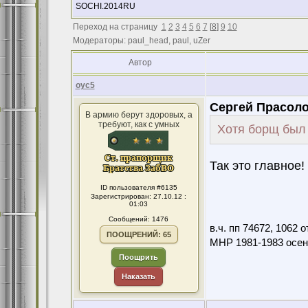
SOCHI.2014RU
Переход на страницу
1
2
3
4
5
6
7
[
8
]
9
10
Модераторы: paul_head, paul, uZer
Автор
оус5
Сергей Прасоло
В армию берут здоровых, а
требуют, как с умных
Хотя борщ был
Так это главное!
ID пользователя #6135
Зарегистрирован: 27.10.12 :
01:03
Сообщений: 1476
в.ч. пп 74672, 1062
ПООЩРЕНИЙ: 65
МНР 1981-1983 осен
Поощрить
Наказать