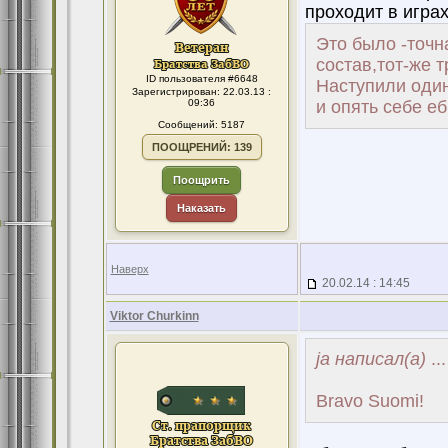
проходит в игра
Это было -точн
состав,тот-же 
ID пользователя #6648
Наступили один
Зарегистрирован: 22.03.13 :
09:36
и опять себе еб.
Сообщений: 5187
ПООЩРЕНИЙ: 139
Поощрить
Наказать
Наверх
20.02.14 : 14:45
Viktor Churkinn
ja написал(а)
...
Bravo Suomi!