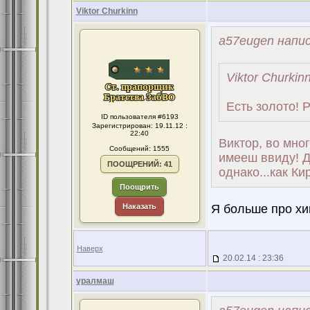
Viktor Churkinn
a57eugen напис
Viktor Churkin
Есть золото! Р
ID пользователя #6193
Зарегистрирован: 19.11.12 :
22:40
Виктор, во мно
Сообщений: 1555
имееш ввиду! Д
ПООЩРЕНИЙ: 41
однако...как Ки
Поощрить
Наказать
Я больше про хи
Наверх
20.02.14 : 23:36
уралмаш