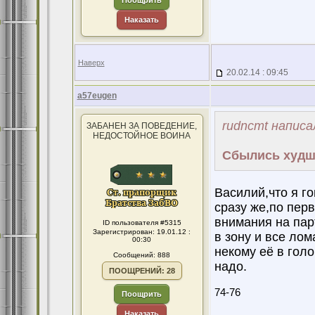
Поощрить
Наказать
Наверх
20.02.14 : 09:45
a57eugen
rudncmt написа
ЗАБАНЕН ЗА ПОВЕДЕНИЕ,
НЕДОСТОЙНОЕ ВОИНА
Сбылись худши
Василий,что я го
сразу же,по пер
внимания на пар
ID пользователя #5315
Зарегистрирован: 19.01.12 :
в зону и все лом
00:30
некому её в гол
Сообщений: 888
надо.
ПООЩРЕНИЙ: 28
74-76
Поощрить
Наказать