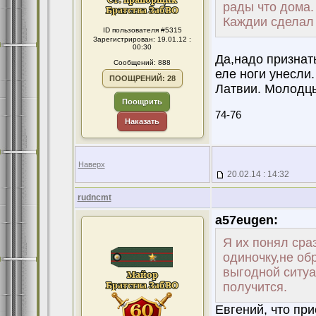
рады что дома.
Каждии сделал 
ID пользователя #5315
Зарегистрирован: 19.01.12 :
00:30
Да,надо признат
Сообщений: 888
еле ноги унесли
ПООЩРЕНИЙ: 28
Латвии. Молодцы
Поощрить
74-76
Наказать
Наверх
20.02.14 : 14:32
rudncmt
a57eugen:
Я их понял сра
одиночку,не об
выгодной ситуа
получится.
Евгений, что пр