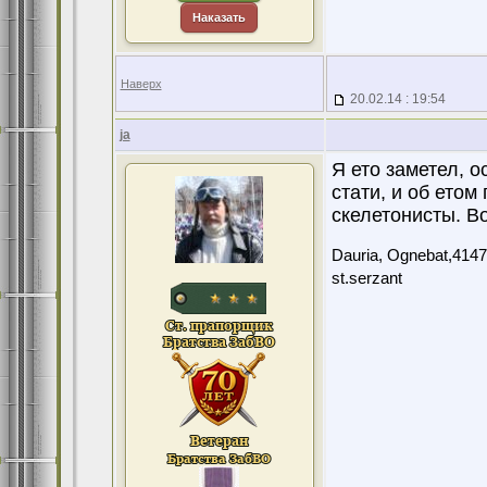
Наказать
Наверх
20.02.14 : 19:54
ja
Я ето заметел, о
стати, и об етом
скелетонисты. Во
Dauria, Ognebat,4147
st.serzant