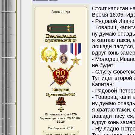
Стоит капитан н
Александр
Время 18:05. Ид
- Рядовой Иванов
- Товарищ капит
ну думаю опазды
я хватаю такси, 
лошади пасутся, 
вдруг конь замер
- Молодец Ивано
не будет!
- Служу Советск
Тут идет второй 
Капитан:
- Рядовой Петро
- Товарищ капит
ну думаю опазды
я хватаю такси, 
ID пользователя #979
лошади пасутся, 
Зарегистрирован: 20.10.06 :
вдруг конь замер
15:26
- Ну ладно Петро
Сообщений: 7611