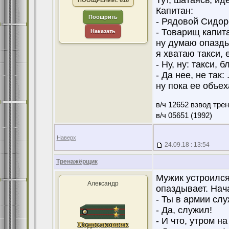
Тут, шатаясь, ид
ПООЩРЕНИЙ: 616
Капитан:
Поощрить
- Рядовой Сидор
- Товарищ капит
Наказать
ну думаю опазды
я хватаю такси, 
- Ну, ну: такси, 
- Да нее, не так
ну пока ее объехал
в/ч 12652 взвод тре
в/ч 05651 (1992)
Наверх
24.09.18 : 13:54
Тренажёрщик
Мужик устроился
Александр
опаздывает. Нач
- Ты в армии сл
- Да, служил!
- И что, утром 