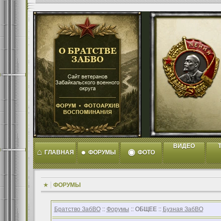
ВИДЕО
T
⌂
●
◉
ГЛАВНАЯ
ФОРУМЫ
ФОТО
ФОРУМЫ
Братство ЗабВО
::
Форумы
:: ОБЩЕЕ ::
Бузная ЗабВО