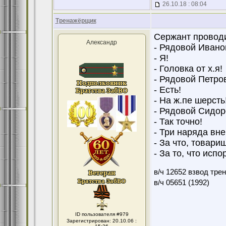
26.10.18 : 08:04
Тренажёрщик
Сержант проводи
Александр
- Рядовой Ивано
- Я!
- Головка от х.я!
- Рядовой Петро
- Есть!
- На ж.пе шерсть
- Рядовой Сидор
- Так точно!
- Три наряда вне
- За что, товари
- За то, что исп
в/ч 12652 взвод тре
в/ч 05651 (1992)
ID пользователя #979
Зарегистрирован: 20.10.06 :