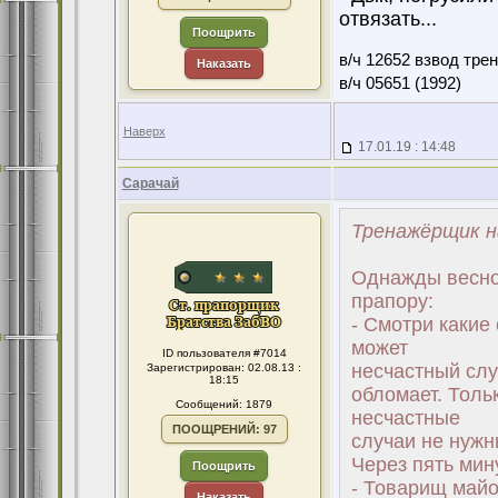
отвязать...
Поощрить
в/ч 12652 взвод тре
Наказать
в/ч 05651 (1992)
Наверх
17.01.19 : 14:48
Сарачай
Тренажёрщик н
Однажды весной
прапору:
- Смотри какие
может
ID пользователя #7014
несчастный слу
Зарегистрирован: 02.08.13 :
18:15
обломает. Толь
Сообщений: 1879
несчастные
ПООЩРЕНИЙ: 97
случаи не нужны
Через пять мин
Поощрить
- Товарищ майо
Наказать