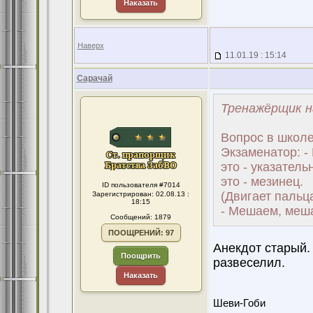
Наказать
Наверх
11.01.19 : 15:14
Сарачай
Тренажёрщик н
Вопрос в школ
Экзаменатор: -
это - указатель
это - мезинец.
ID пользователя #7014
(Двигает пальц
Зарегистрирован: 02.08.13 :
18:15
- Мешаем, меша
Сообщений: 1879
ПООЩРЕНИЙ: 97
Анекдот старый. 
Поощрить
развеселил.
Наказать
Шеви-Гоби