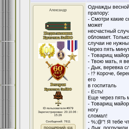
Однажды весной 
Александр
прапору:
- Смотри какие 
может
несчастный случа
обломает. Тольк
случаи не нужны.
Через пять мину
- Товарищ майор
- Твою мать, я в
- Дык, веревка 
- !? Короче, бер
его
в госпиталь
- Есть!
Еще через пять 
- Товарищ майор
ID пользователя #979
ногу
Зарегистрирован: 20.10.06 :
сломал!
15:26
- %;@"! Я тебе ч
Сообщений: 7611
- Дык, погрузили
ПООЩРЕНИЙ: 616