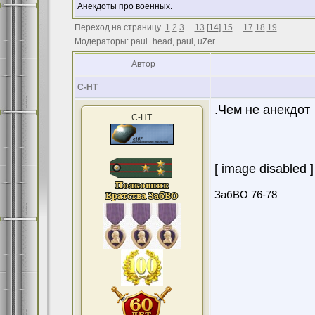
Анекдоты про военных.
Переход на страницу
1
2
3
...
13
[
14
]
15
...
17
18
19
Модераторы: paul_head, paul, uZer
Автор
С-НТ
.Чем не анекдот
С-НТ
[ image disabled ]
ЗабВО 76-78