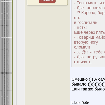
- Твою мать, я 
- Дык, веревка
- !? Короче, б
его
в госпиталь
- Есть!
Еще через пять
- Товарищ майо
вторую ногу
сломал!
- %;@"! Я тебе 
- Дык, погрузил
отвязать...
Смешно ))) А сам
бывало ))))))))))
шли так же было
Шеви-Гоби