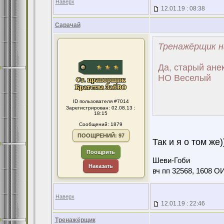
Наверх
12.01.19 : 08:38
Сарачай
Тренажёрщик н
Да, старый ане
НО Веселый
ID пользователя #7014
Зарегистрирован: 02.08.13 :
18:15
Сообщений: 1879
ПООЩРЕНИЙ: 97
Так и я о том же)))
Поощрить
Шеви-Гоби
Наказать
вч пп 32568, 1608 О
Наверх
12.01.19 : 22:46
Тренажёрщик