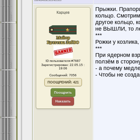
Прыжки. Прапорщ
Карцев
кольцо. Смотрим
другое кольцо, к
не ВЫШЛИ, то лет
***
Рожки у козлика,
***
При ядерном вз
ползём в сторон
ID пользователя #7687
Зарегистрирован: 22.05.15 :
- а почему медл
19:06
- Чтобы не созда
Сообщений: 7056
ПООЩРЕНИЙ: 421
Поощрить
Наказать