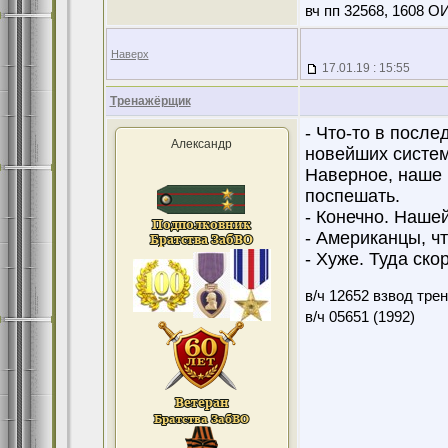
вч пп 32568, 1608 О
Наверх
17.01.19 : 15:55
Тренажёрщик
- Что-то в посл
Александр
новейших систем
Наверное, наше р
поспешать.
- Конечно. Наше
- Американцы, чт
- Хуже. Туда ск
в/ч 12652 взвод тре
в/ч 05651 (1992)