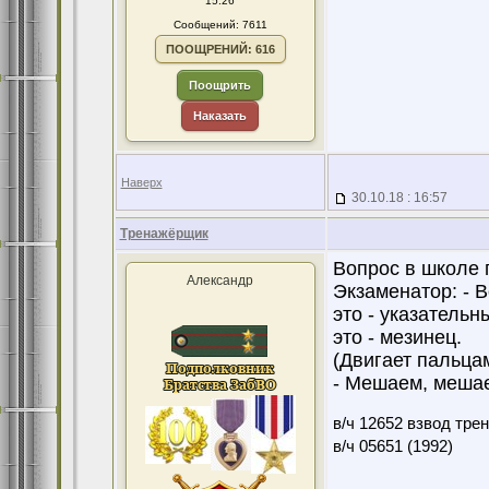
15:26
Сообщений: 7611
ПООЩРЕНИЙ: 616
Поощрить
Наказать
Наверх
30.10.18 : 16:57
Тренажёрщик
Вопрос в школе 
Александр
Экзаменатор: - 
это - указательн
это - мезинец.
(Двигает пальца
- Мешаем, мешае
в/ч 12652 взвод тре
в/ч 05651 (1992)