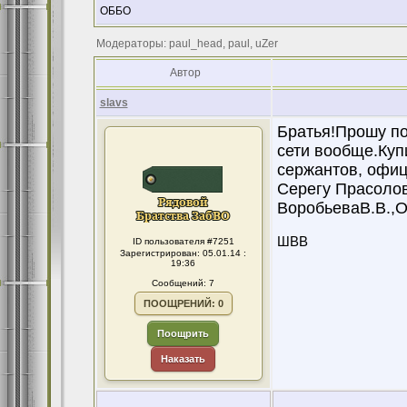
ОББО
Модераторы: paul_head, paul, uZer
Автор
slavs
Братья!Прошу пок
сети вообще.Куп
сержантов, офи
Серегу Прасолов
ВоробьеваВ.В.,О
ШВВ
ID пользователя #7251
Зарегистрирован: 05.01.14 :
19:36
Сообщений: 7
ПООЩРЕНИЙ: 0
Поощрить
Наказать