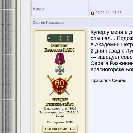
Наверх
06.01.14 : 01:53
Сергей Прасолов
Купер,у меня в д
слышал... Подож
в Академии Петра
2 дня назад с Л
--- заведует сов
Серега Разживин
Красногорске,Бок
Прасолов Сергей
ID пользователя #3927
Зарегистрирован: 25.12.10 :
19:12
Сообщений: 4838
ПООЩРЕНИЙ: 112