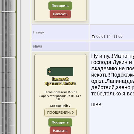
Поощрить
Наказать
Наверх
06.01.14 : 11:00
slavs
Ну и ну..!Матюгн
господа Лукин и 
Академию не пое
искать!!Подскаж
одкл..Лапина(де
действий,звено-
ID пользователя #7251
тебе,только я вс
Зарегистрирован: 05.01.14 :
19:36
ШВВ
Сообщений: 7
ПООЩРЕНИЙ: 0
Поощрить
Наказать