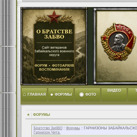
ВИДЕО
T
⌂
●
◉
ГЛАВНАЯ
ФОРУМЫ
ФОТО
ФОРУМЫ
Братство ЗабВО
::
Форумы
:: ГАРНИЗОНЫ ЗАБАЙКАЛЬСКО
Гарнизон Чита.