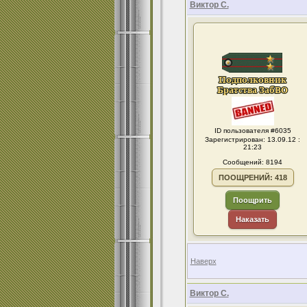
Виктор С.
ID пользователя #6035
Зарегистрирован: 13.09.12 :
21:23
Сообщений: 8194
ПООЩРЕНИЙ: 418
Поощрить
Наказать
Наверх
Виктор С.