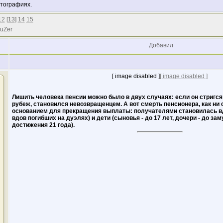
отографиях.
12
[
13
]
14
15
 uZer
Добавил
[ image disabled ]
[ image disabled ]
Лишить человека пенсии можно было в двух случаях: если он стригся 
рубеж, становился невозвращенцем. А вот смерть пенсионера, как ни 
основанием для прекращения выплаты: получателями становилась вд
вдов погибших на дуэлях) и дети (сыновья - до 17 лет, дочери - до за
достижения 21 года).