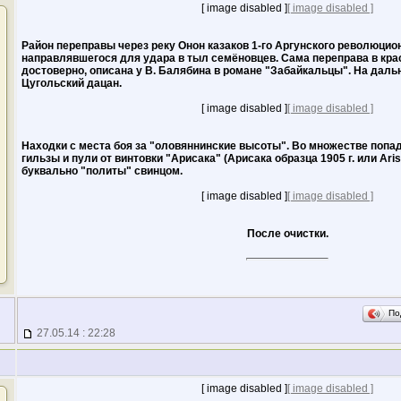
[ image disabled ]
[ image disabled ]
Район переправы через реку Онон казаков 1-го Аргунского революцион
направлявшегося для удара в тыл семёновцев. Сама переправа в крас
достоверно, описана у В. Балябина в романе "Забайкальцы". На даль
Цугольский дацан.
[ image disabled ]
[ image disabled ]
Находки с места боя за "оловяннинские высоты". Во множестве попад
гильзы и пули от винтовки "Арисака" (Арисака образца 1905 г. или Aris
буквально "политы" свинцом.
[ image disabled ]
[ image disabled ]
После очистки.
По
27.05.14 : 22:28
[ image disabled ]
[ image disabled ]