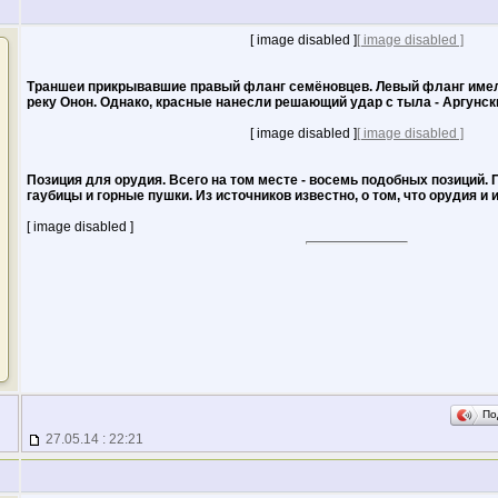
[ image disabled ]
[ image disabled ]
Траншеи прикрывавшие правый фланг семёновцев. Левый фланг имел
реку Онон. Однако, красные нанесли решающий удар с тыла - Аргунск
[ image disabled ]
[ image disabled ]
Позиция для орудия. Всего на том месте - восемь подобных позиций. 
гаубицы и горные пушки. Из источников известно, о том, что орудия и 
[ image disabled ]
По
27.05.14 : 22:21