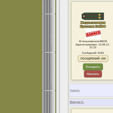
ID пользователя #6035
Зарегистрирован: 13.09.12 :
21:23
Сообщений: 8194
ПООЩРЕНИЙ: 418
Поощрить
Наказать
Наверх
Виктор С.