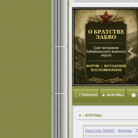
⌂
●
◉
ГЛАВНАЯ
ФОРУМЫ
ФОРУМЫ
Братство ЗабВО
::
Форумы
:: 