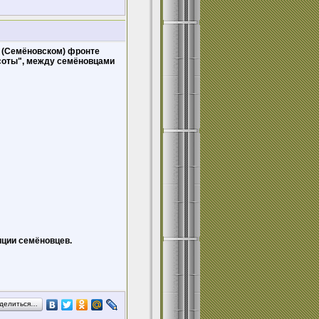
м (Семёновском) фронте
соты", между семёновцами
иции семёновцев.
делиться…