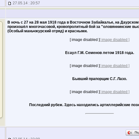
27.05.14 : 20:57
В ночь с 27 на 28 мая 1918 года в Восточном Забайкалье, на Даурско
произошёл многочасовой, кровопролитный бой за "оловяннинские вы
(Особый маньчжурский отряд) и красными.
[ image disabled ]
[ image disabled ]
Есаул Г.М. Семенов летом 1918 года.
[ image disabled ]
[ image disabled ]
Бывший прапорщик С.Г. Лазо.
[ image disabled ]
[ image disabled ]
Последний рубеж. Здесь находились артиллерийские поз
По