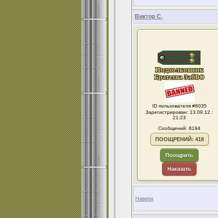
Виктор С.
ID пользователя #6035
Зарегистрирован: 13.09.12 :
21:23
Сообщений: 8194
ПООЩРЕНИЙ: 418
Поощрить
Наказать
Наверх