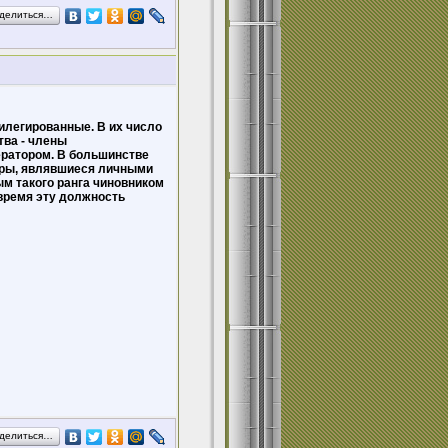
делиться…
илегированные. В их число
тва - члены
ератором. В большинстве
торы, являвшиеся личными
ым такого ранга чиновником
 время эту должность
делиться…