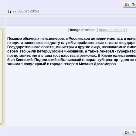
По
27.05.14 : 20:53
[ image disabled ]
[ image disabled ]
Помимо обычных пенсионеров, в Российской империи имелись и прив
входили чиновники, по долгу службы приближенные к главе государс
Государственного совета, министры и другие лица, назначаемые имп
своем это были петербургские чиновники, а также генерал - губерна
представителями главы государства в регионах. В Киеве единственн
был Киевский, Подольский и Волынский генерал-губернатор - долгое
занимал популярный в городе генерал Михаил Драгомиров.
По