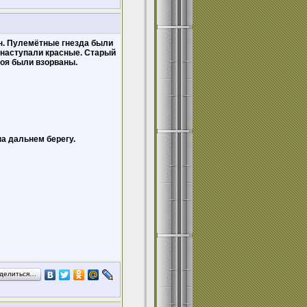
н. Пулемётные гнезда были
 наступали красные. Старый
боя были взорваны.
на дальнем берегу.
делиться…