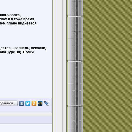
ного полка,
ках и в тоже время
нем плане виднеется
ается шрапнель, осколки,
aka Type 38). Сопки
делиться…