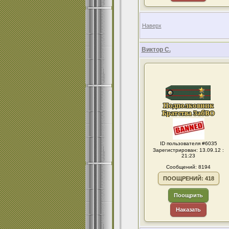
Наверх
Виктор С.
ID пользователя #6035
Зарегистрирован: 13.09.12 :
21:23
Сообщений: 8194
ПООЩРЕНИЙ: 418
Поощрить
Наказать