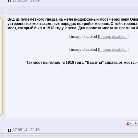
27.05.14 : 22:09
Вид из пулемётного гнезда на железнодорожный мост через реку Оно
устроены прямо в скальных породах по гребням сопок. С той стороны
мост, который был в 1918 году, слева. Два пролета моста ко времени 
[ image disabled ]
[ image disabled ]
[ image disabled ]
[ image disabled ]
Так мост выглядел в 1918 году. "Высоты" справа от моста, 
По
27.05.14 : 22:15