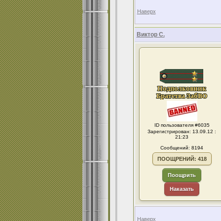
Наверх
Виктор С.
ID пользователя #6035
Зарегистрирован: 13.09.12 :
21:23
Сообщений: 8194
ПООЩРЕНИЙ: 418
Поощрить
Наказать
Наверх