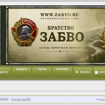
ВИДЕО
TikTok
RUTUBE
✈
▣
ФОТО
ТЕЛЕГА
КУР
ОБЩЕЕ ::
Бузная ЗабВО
<<
Пре