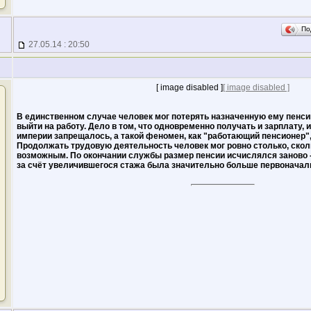
По
27.05.14 : 20:50
[ image disabled ]
[ image disabled ]
В единственном случае человек мог потерять назначенную ему пенси
выйти на работу. Дело в том, что одновременно получать и зарплату, 
империи запрещалось, а такой феномен, как "работающий пенсионер",
Продолжать трудовую деятельность человек мог ровно столько, скол
возможным. По окончании службы размер пенсии исчислялся заново -
за счёт увеличившегося стажа была значительно больше первоначал