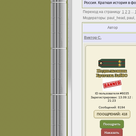
Россия. Краткая история в ф
Переход на страницу
1
2
3
...
Модераторы: paul_head, paul,
Автор
Виктор С.
ID пользователя #6035
Зарегистрирован: 13.09.12 :
21:23
Сообщений: 8194
ПООЩРЕНИЙ: 418
Поощрить
Наказать