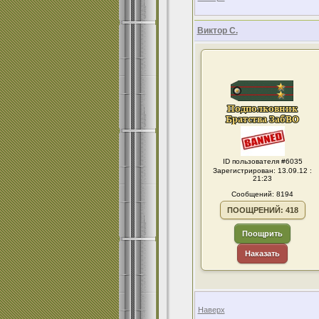
Виктор С.
ID пользователя #6035
Зарегистрирован: 13.09.12 :
21:23
Сообщений: 8194
ПООЩРЕНИЙ: 418
Поощрить
Наказать
Наверх