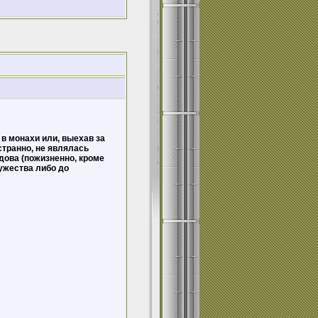
в монахи или, выехав за
странно, не являлась
ова (пожизненно, кроме
мужества либо до