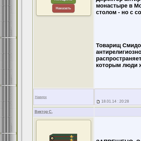
монастыре в Мос
Наказать
столом - но с 
Товарищ Смидов
антирелигиозно
распространяет
которым люди ж
Наверх
18.01.14 : 20:28
Виктор С.