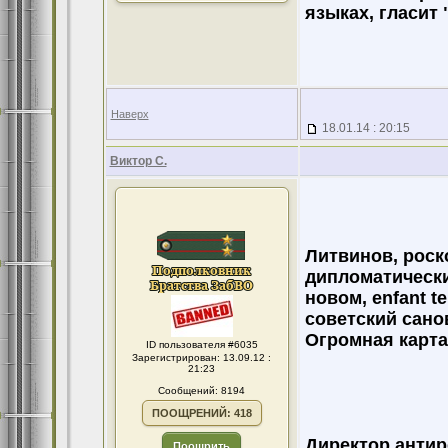
языках, гласит
Наверх
18.01.14 : 20:15
Виктор С.
Литвинов, роск
дипломатическ
новом, enfant t
советский сано
Огромная карта
ID пользователя #6035
Зарегистрирован: 13.09.12 :
21:23
Сообщений: 8194
ПООЩРЕНИЙ: 418
Директор антир
Поощрить