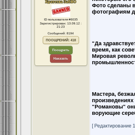
Фото сделаны в 
фотографиям д
ID пользователя #6035
Зарегистрирован: 13.09.12 :
21:23
Сообщений: 8194
ПООЩРЕНИЙ: 418
"Да здравствуе
время, как сов
Поощрить
Мировая револ
Наказать
промышленность
Мастера, безжа
произведениях 
"Романовы" они
ворующие сереб
[ Редактирование 18