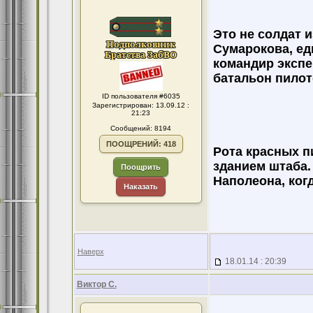
Это не солдат 
Сумарокова, ед
командир экспе
батальон пилот
ID пользователя #6035
Зарегистрирован: 13.09.12 :
21:23
Сообщений: 8194
ПООЩРЕНИЙ: 418
Рота красных п
зданием штаба.
Поощрить
Наполеона, когд
Наказать
Наверх
18.01.14 : 20:39
Виктор С.