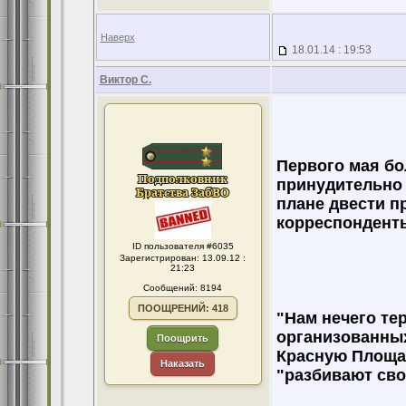
Наверх
18.01.14 : 19:53
Виктор С.
Первого мая бо
принудительно 
плане двести п
корреспонденты
ID пользователя #6035
Зарегистрирован: 13.09.12 :
21:23
Сообщений: 8194
ПООЩРЕНИЙ: 418
"Нам нечего тер
организованных
Поощрить
Красную Площад
Наказать
"разбивают сво