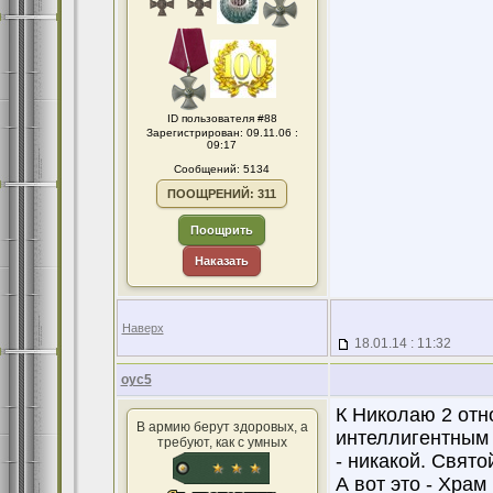
ID пользователя #88
Зарегистрирован: 09.11.06 :
09:17
Сообщений: 5134
ПООЩРЕНИЙ: 311
Поощрить
Наказать
Наверх
18.01.14 : 11:32
оус5
К Николаю 2 отн
В армию берут здоровых, а
интеллигентным 
требуют, как с умных
- никакой. Свято
А вот это - Храм