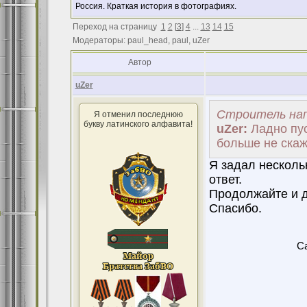
Россия. Краткая история в фотографиях.
Переход на страницу
1
2
[
3
]
4
...
13
14
15
Модераторы: paul_head, paul, uZer
Автор
uZer
Строитель нап
Я отменил последнюю
букву латинского алфавита!
uZer:
Ладно пус
больше не скаж
Я задал несколь
ответ.
Продолжайте и 
Спасибо.
Ca