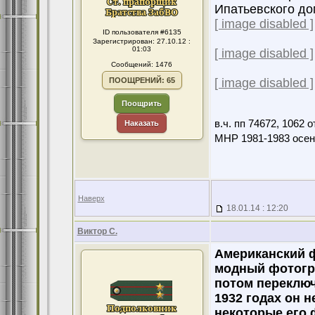
Ипатьевского до
[ image disabled ]
ID пользователя #6135
Зарегистрирован: 27.10.12 :
01:03
[ image disabled ]
Сообщений: 1476
ПООЩРЕНИЙ: 65
[ image disabled ]
Поощрить
в.ч. пп 74672, 1062
Наказать
МНР 1981-1983 осен
Наверх
18.01.14 : 12:20
Виктор С.
Американский ф
модный фотогра
потом переключ
1932 годах он 
некоторые его ф