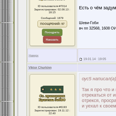
ID пользователя #7014
Есть о чём задума
Зарегистрирован: 02.08.13 :
18:15
Сообщений: 1879
Шеви-Гоби
ПООЩРЕНИЙ: 97
вч пп 32568, 1608 О
Поощрить
Наказать
Наверх
19.01.14 : 19:05
Viktor Churkinn
оус5 написал(а
Так я про что 
отрекаться от и
отрекся, проср
и уехал к своему
ID пользователя #6193
Зарегистрирован: 19.11.12 :
22:40