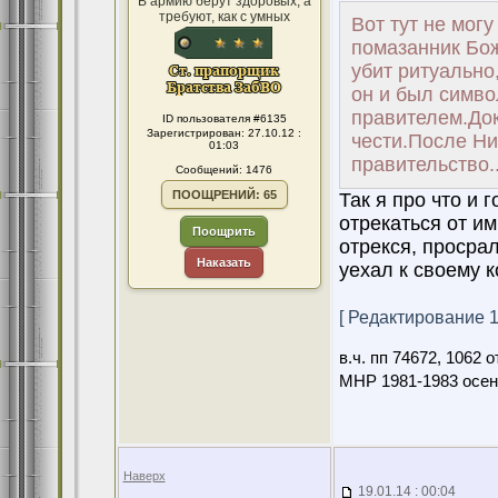
В армию берут здоровых, а
требуют, как с умных
Вот тут не могу
помазанник Бож
убит ритуально
он и был симв
правителем.Док
ID пользователя #6135
Зарегистрирован: 27.10.12 :
чести.После Ни
01:03
правительство..
Сообщений: 1476
ПООЩРЕНИЙ: 65
Так я про что и 
отрекаться от им
Поощрить
отрекся, просрал
Наказать
уехал к своему к
[ Редактирование 19
в.ч. пп 74672, 1062
МНР 1981-1983 осен
Наверх
19.01.14 : 00:04