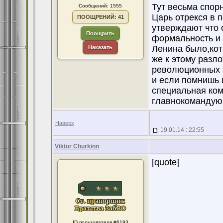
Тут весьма спор
Сообщений: 1555
Царь отрекся в п
ПООЩРЕНИЙ: 41
утверждают что 
Поощрить
формальность и 
Ленина было,кот
Наказать
же к этому разл
революционных а
и если помнишь 
специальная ком
главнокомандующ
Наверх
19.01.14 : 22:55
Viktor Churkinn
[quote]
ID пользователя #6193