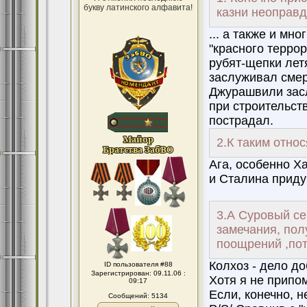
букву латинского алфавита!
казни неоправд
... а также и мн
"красного террор
рубят-щепки лет
заслуживал смер
Джурашвили засл
при строительст
пострадал.
2.К таким относ
Ага, особенно Ха
и Сталина приду
3.А Суровый се
замечания, пол
поощрений ,пот
Колхоз - дело д
ID пользователя #88
Зарегистрирован: 09.11.06 :
Хотя я не припо
09:17
Если, конечно, н
Сообщений: 5134