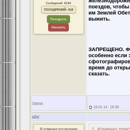
железнодорожн
Сообщений: 8194
поездов, чтобы
ПООЩРЕНИЙ: 418
им Землей Обет
выжить.
Поощрить
Наказать
ЗАПРЕЩЕНО. Фо
особенно если 
сфотографирова
время до откры
сказать.
Наверх
18.01.14 : 18:39
uZer
1. Конечно при
Я отменил последнюю