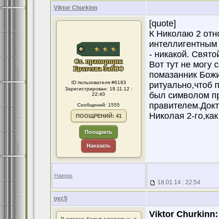
Viktor Churkinn
[quote]
К Николаю 2 отн
интеллигентным 
- никакой. Свято
Вот тут не могу 
помазанник Божи
ID пользователя #6193
ритуально,чтоб 
Зарегистрирован: 19.11.12 :
был символом п
22:40
правителем.Докт
Сообщений: 1555
Николая 2-го,ка
ПООЩРЕНИЙ: 41
Поощрить
Наказать
Наверх
18.01.14 : 22:54
оус5
Viktor Churkinn: