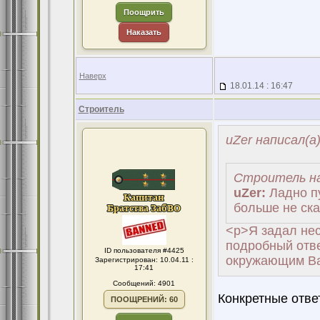
Поощрить
Наказать
Наверх
18.01.14 : 16:47
Строитель
uZer написал(а
Строитель на
uZer:
Ладно пу
больше не ска
<p>Я задал нес
подробный отв
ID пользователя #4425
окружающим Ва
Зарегистрирован: 10.04.11 :
17:41
Сообщений: 4901
Конкретные отве
ПООЩРЕНИЙ: 60