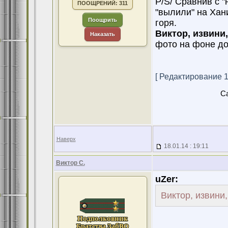
P/S/ Сравнив с "
ПООЩРЕНИЙ: 311
"вылили" на Хани
Поощрить
горя.
Виктор, извини
Наказать
фото на фоне дос
[ Редактирование 19
Ca
Наверх
18.01.14 : 19:11
Виктор С.
uZer:
Виктор, извини