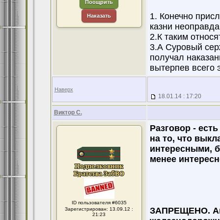
Поощрить
1. Конечно прис
Наказать
казни неоправда
2.К таким относя
3.А Суровый сер
получал наказан
вытерпев всего э
Наверх
18.01.14 : 17:20
Виктор С.
Разговор - ест
на то, что вык
интересными, б
менее интересно
ID пользователя #6035
ЗАПРЕЩЕНО. Ав
Зарегистрирован: 13.09.12 :
21:23