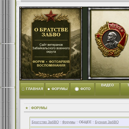
ВИДЕО
T
⌂
●
◉
ГЛАВНАЯ
ФОРУМЫ
ФОТО
ФОРУМЫ
Братство ЗабВО
::
Форумы
:: ОБЩЕЕ ::
Бузная ЗабВО