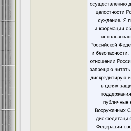
осуществлению д
целостности Ро
суждение. Я 
информации об
использован
Российской Феде
и безопасности,
отношении Росси
запрещаю читать 
дискредитирую и
в целях защ
поддержания
публичные 
Вооруженных Си
дискредитацию
Федерации сво