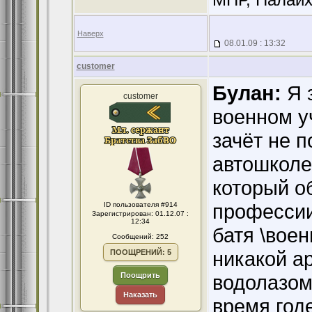
Наверх
08.01.09 : 13:32
customer
Булан:
Я 
customer
военном у
зачёт не п
автошколе
который о
профессии 
ID пользователя #914
Зарегистрирован: 01.12.07 :
12:34
батя \вое
Сообщений: 252
никакой а
ПООЩРЕНИЙ: 5
Поощрить
водолазом
Наказать
время годе