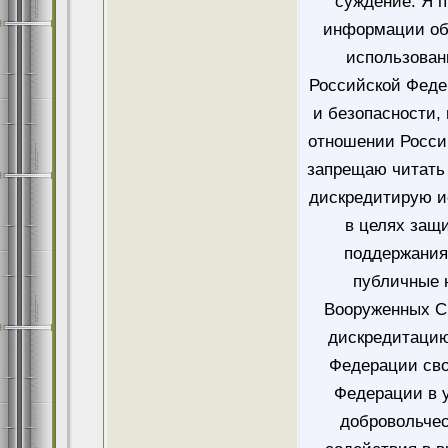
суждение. Я 
информации об
использован
Российской Феде
и безопасности,
отношении Росси
запрещаю читать 
дискредитирую и
в целях защ
поддержания
публичные 
Вооруженных Си
дискредитацию
Федерации сво
Федерации в у
добровольче