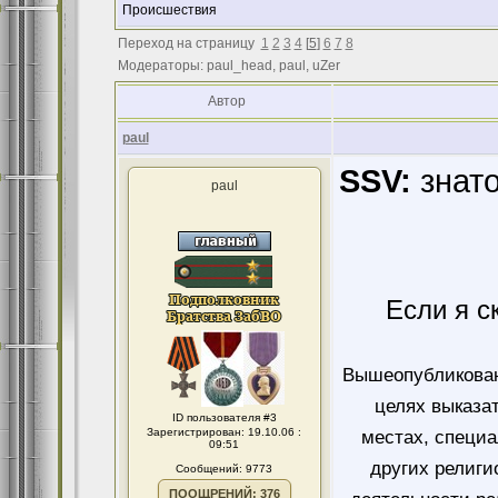
Происшествия
Переход на страницу
1
2
3
4
[
5
]
6
7
8
Модераторы: paul_head, paul, uZer
Автор
paul
SSV:
знато
paul
Если я с
Вышеопубликован
целях выказа
ID пользователя #3
Зарегистрирован: 19.10.06 :
местах, специ
09:51
других религи
Сообщений: 9773
ПООЩРЕНИЙ: 376