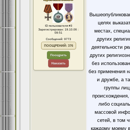
Вышеопубликован
целях выказа
ID пользователя #3
Зарегистрирован: 19.10.06 :
местах, специ
09:51
других религи
Сообщений: 9773
ПООЩРЕНИЙ: 376
деятельности ре
других религиозн
Поощрить
без использован
Наказать
без применения н
и дружбе, а т
группы лиц
происхождения, 
либо социаль
массовой инфо
сетей, в том 
каждому моему в