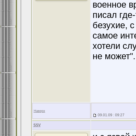
военное в
писал где-
безухие, с
самое инте
хотели слу
не может".
Наверх
09.01.09 : 09:27
SSV