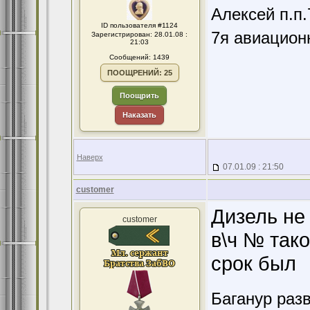
Алексей п.п
ID пользователя #1124
7я авиацион
Зарегистрирован: 28.01.08 :
21:03
Сообщений: 1439
ПООЩРЕНИЙ: 25
Поощрить
Наказать
Наверх
07.01.09 : 21:50
customer
Дизель не
customer
в\ч № тако
срок был
Баганур разв