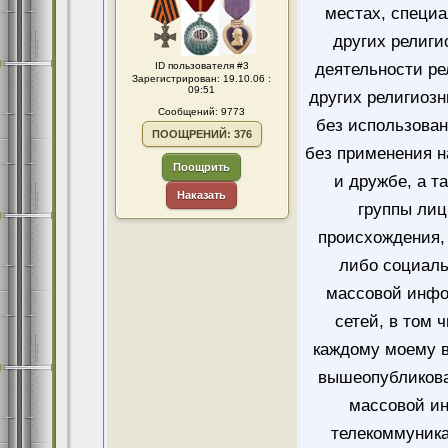
местах, специ
других религи
ID пользователя #3
деятельности ре
Зарегистрирован: 19.10.06 :
09:51
других религиозн
Сообщений: 9773
без использован
ПООЩРЕНИЙ: 376
без применения н
Поощрить
и дружбе, а т
Наказать
группы лиц
происхождения, 
либо социаль
массовой инфо
сетей, в том 
каждому моему в
вышеопубликова
массовой и
телекоммуника