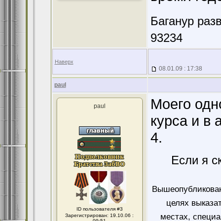
Баганур разв
93234
Наверх
08.01.09 : 17:38
paul
Моего одн
paul
курса и в 
4.
Если я с
Вышеопубликован
целях выказа
ID пользователя #3
местах, специ
Зарегистрирован: 19.10.06 :
09:51