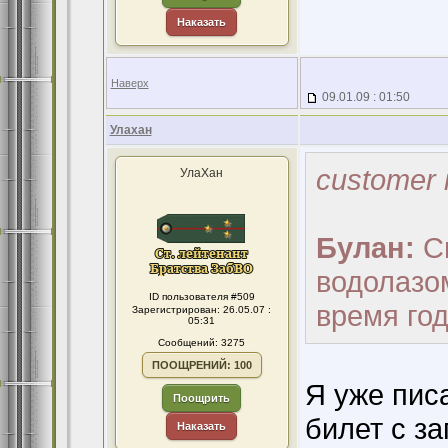
Наказать
Наверх
09.01.09 : 01:50
Улахан
customer 
УлаХан
Булан:
Сп
водолазо
ID пользователя #509
время год
Зарегистрирован: 26.05.07 :
05:31
Сообщений: 3275
ПООЩРЕНИЙ: 100
Я уже пис
Поощрить
билет с за
Наказать