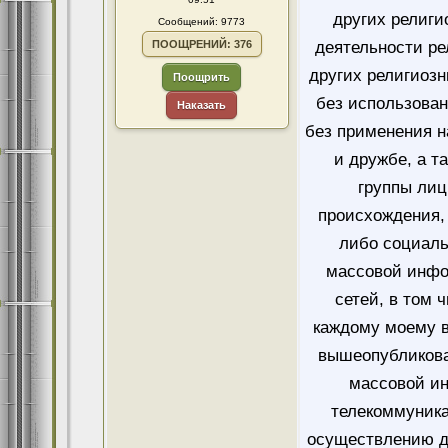
других религи
Сообщений: 9773
ПООЩРЕНИЙ: 376
деятельности ре
других религиозн
Поощрить
без использован
Наказать
без применения н
и дружбе, а т
группы лиц
происхождения, 
либо социаль
массовой инфо
сетей, в том 
каждому моему в
вышеопубликова
массовой и
телекоммуника
осуществлению д