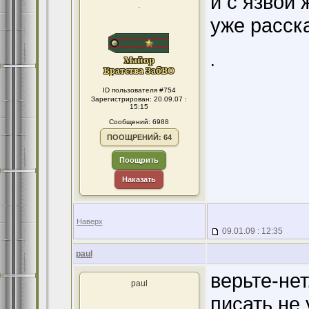
и с язвой 
.
уже расск
.
ID пользователя #754
Зарегистрирован: 20.09.07 :
15:15
Сообщений: 6988
ПООЩРЕНИЙ: 64
Поощрить
Наказать
Наверх
09.01.09 : 12:35
paul
верьте-нет
paul
писать не 