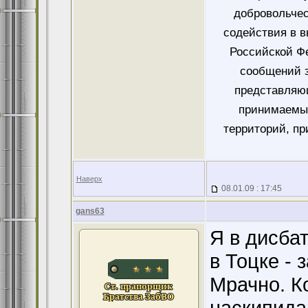
добровольче
содействия в 
Российской Ф
сообщений 
представляющ
принимаемых
территорий, пр
Наверх
08.01.09 : 17:45
gans63
Я в дисба
в Тоцке - 
Мрачно. К
наскипида