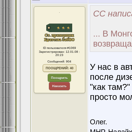
CC напис
.
... В Мон
возвращал
ID пользователя #1069
Зарегистрирован: 12.01.08 :
20:23
Сообщений: 904
У нас в а
ПООЩРЕНИЙ: 40
после дизе
Поощрить
"как там?
Наказать
просто мол
Олег.
МНР, Налайха