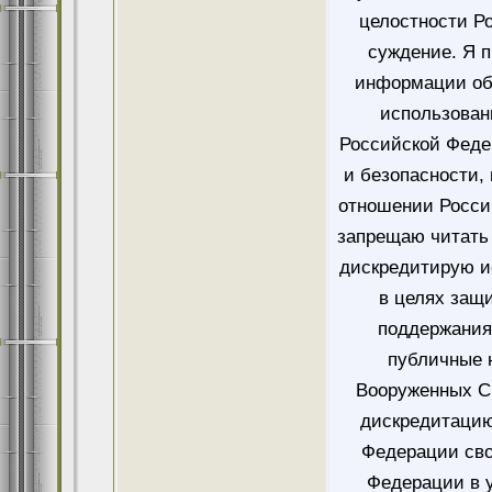
целостности Ро
суждение. Я 
информации об
использован
Российской Феде
и безопасности,
отношении Росси
запрещаю читать 
дискредитирую и
в целях защ
поддержания
публичные 
Вооруженных Си
дискредитацию
Федерации сво
Федерации в у