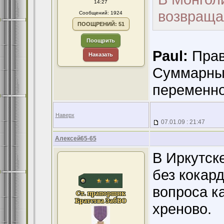
14:27
возвращал
Сообщений: 1924
ПООЩРЕНИЙ: 51
Поощрить
Paul:
Прав
Наказать
Суммарный
переменно
Наверх
07.01.09 : 21:47
Алексей65-65
В Иркутск
без кокар
вопроса к
хреново.