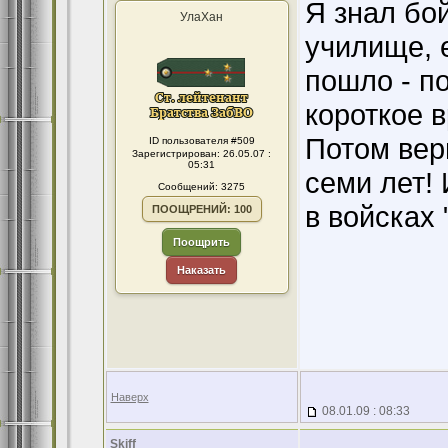
Я знал бо
УлаХан
училище, е
пошло - по
короткое в
Потом вер
ID пользователя #509
Зарегистрирован: 26.05.07 :
05:31
семи лет!
Сообщений: 3275
в войсках 
ПООЩРЕНИЙ: 100
Поощрить
Наказать
Наверх
08.01.09 : 08:33
Skiff