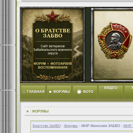
ВИДЕО
T
⌂
●
◉
ГЛАВНАЯ
ФОРУМЫ
ФОТО
ФОРУМЫ
Братство ЗабВО
::
Форумы
:: МНР. Монголия ЗАБВО ::
МНР.