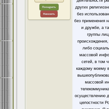
деятельности ре
других религиозн
Поощрить
без использован
Наказать
без применения н
и дружбе, а т
группы лиц
происхождения, 
либо социаль
массовой инфо
сетей, в том 
каждому моему в
вышеопубликова
массовой и
телекоммуника
осуществлению д
целостности Ро