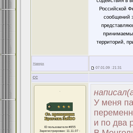
содействия в 
Российской Ф
сообщений 
представляющ
принимаемых
территорий, пр
Наверх
07.01.09 : 21:31
CC
написал(а
.
У меня па
переменно
и по два 
ID пользователя #855
В Монгол
Зарегистрирован: 11.11.07 :