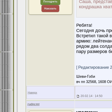
Саша, представ
Поощрить
кондрашка хват
Наказать
Ребята!
Сегодня дочь про
Встретил такой 
армию: лейтенант
рядом два солда
пару размеров бо
[ Редактирование 20
Шеви-Гоби
вч пп 32568, 1608 О
Наверх
20.02.14 : 14:50
rudncmt