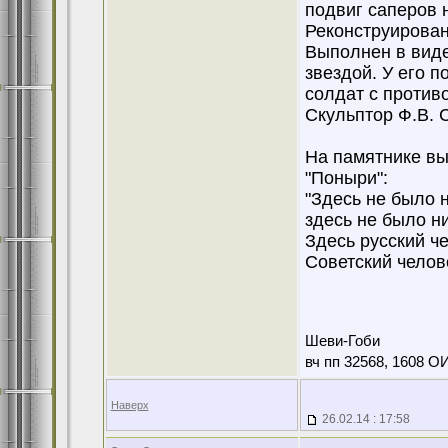
подвиг саперов 
Реконструирован 
Выполнен в виде
звездой. У его 
солдат с против
Скульптор Ф.В. С
На памятнике вы
"Поныри":
"Здесь не было н
здесь не было ни
Здесь русский че
Советский челове
Шеви-Гоби
вч пп 32568, 1608 О
Наверх
26.02.14 : 17:58