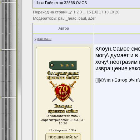
Шэви-Гоби вч пп 32568 ОИСБ
Переход на страницу
1
2
3
...
15
[
16
]
17
18
19
20
Модераторы: paul_head, paul, uZer
Автор
уралмаш
Клоун.Самое сме
могу\ думает и 
хочу\ неотразим 
извращение какое
[i][/iУлан-Батор в\ч 
ID пользователя #6579
Зарегистрирован: 08.03.13 :
16:26
Сообщений: 1367
ПООЩРЕНИЙ: 57