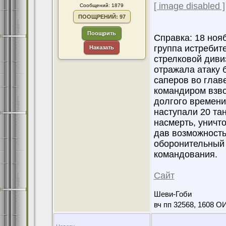
[ image disabled ]
Сообщений: 1879
ПООЩРЕНИЙ: 97
Поощрить
Справка: 18 ноя
группа истребите
Наказать
стрелковой диви
отражала атаку 
саперов во глав
командиром взв
долгого времени
наступали 20 та
насмерть, уничт
дав возможность
оборонительный 
командования.
Сайт
Шеви-Гоби
вч пп 32568, 1608 О