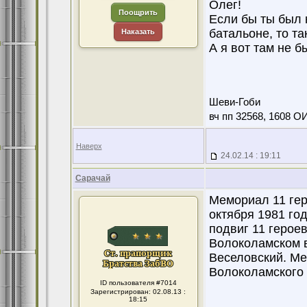
Олег!
Поощрить
Если бы ты был 
батальоне, то та
Наказать
А я вот там не бы
Шеви-Гоби
вч пп 32568, 1608 О
Наверх
24.02.14 : 19:11
Сарачай
Мемориал 11 гер
октября 1981 го
подвиг 11 герое
Волоколамском в 
Веселовский. Ме
Волоколамского 
ID пользователя #7014
Зарегистрирован: 02.08.13 :
18:15