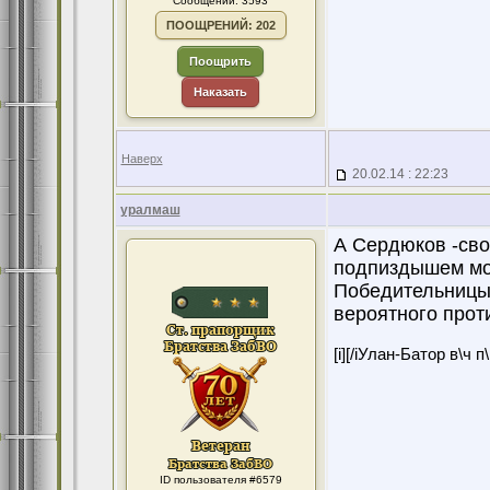
Сообщений: 3593
ПООЩРЕНИЙ: 202
Поощрить
Наказать
Наверх
20.02.14 : 22:23
уралмаш
А Сердюков -сво
подпиздышем мо
Победительницы
вероятного проти
[i][/iУлан-Батор в\ч 
ID пользователя #6579