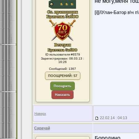
не могу,меня тош
[i][/iУлан-Батор в\ч 
ID пользователя #6579
Зарегистрирован: 08.03.13 :
16:26
Сообщений: 1367
ПООЩРЕНИЙ: 57
Поощрить
Наказать
Наверх
22.02.14 : 04:13
Сарачай
Бородино.