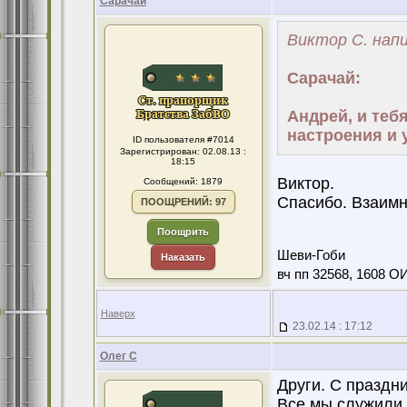
Сарачай
Виктор С. напи
Сарачай:
Андрей, и теб
настроения и у
ID пользователя #7014
Зарегистрирован: 02.08.13 :
18:15
Виктор.
Сообщений: 1879
Спасибо. Взаимно
ПООЩРЕНИЙ: 97
Поощрить
Шеви-Гоби
Наказать
вч пп 32568, 1608 О
Наверх
23.02.14 : 17:12
Олег С
Други. С праздн
Все мы служили 