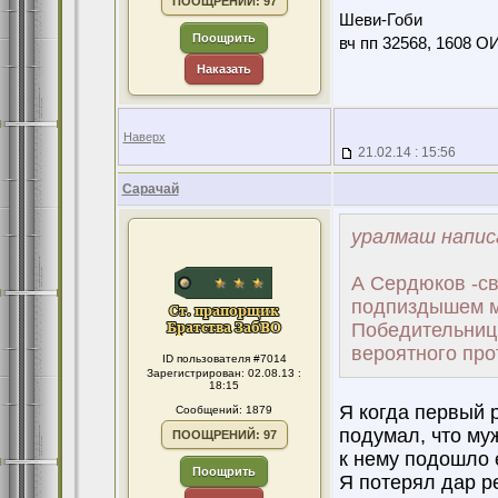
ПООЩРЕНИЙ: 97
Шеви-Гоби
Поощрить
вч пп 32568, 1608 О
Наказать
Наверх
21.02.14 : 15:56
Сарачай
уралмаш напис
А Сердюков -св
подпиздышем м
Победительниц
вероятного прот
ID пользователя #7014
Зарегистрирован: 02.08.13 :
18:15
Я когда первый 
Сообщений: 1879
подумал, что муж
ПООЩРЕНИЙ: 97
к нему подошло е
Поощрить
Я потерял дар р