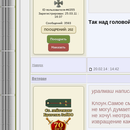
ID пользователя #4355
Зарегистрирован: 25.03.11 :
16:37
Так над голово
Сообщений: 3593
ПООЩРЕНИЙ: 202
Поощрить
Наказать
Наверх
20.02.14 : 14:42
Ветеран
уралмаш напис
Клоун.Самое см
не могу\ думае
не хочу\ неотра
извращение како