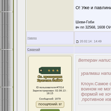
О! Уже и павлини
Шеви-Гоби
вч пп 32568, 1608 О
Наверх
20.02.14 : 14:49
Сарачай
Ветеран напис
уралмаш напи
Клоун.Самое с
ID пользователя #7014
воином не мог
Зарегистрирован: 02.08.13 :
формой не хоч
18:15
,противное из
Сообщений: 1879
ПООЩРЕНИЙ: 97