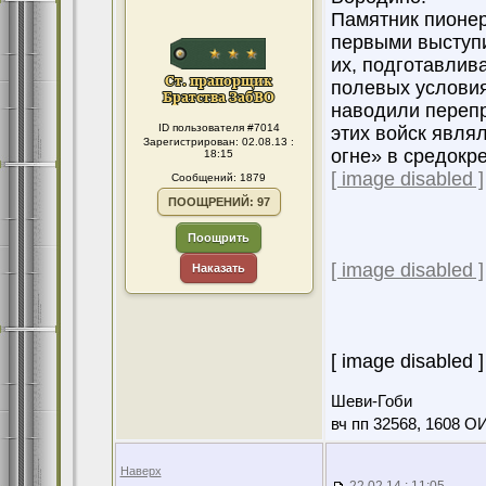
Памятник пионе
первыми выступи
их, подготавлив
полевых условия
наводили перепр
ID пользователя #7014
этих войск явля
Зарегистрирован: 02.08.13 :
огне» в средокре
18:15
[ image disabled ]
Сообщений: 1879
ПООЩРЕНИЙ: 97
Поощрить
[ image disabled ]
Наказать
[ image disabled ]
Шеви-Гоби
вч пп 32568, 1608 О
Наверх