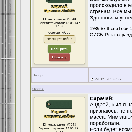
происходило в м
странам. Все мы
Здоровья и успе
ID пользователя #7043
Зарегистрирован: 12.08.13 :
17:32
1986-87 Шеви Гоби 
Сообщений: 69
ОИСБ. Рота загражд
ПООЩРЕНИЙ: 6
Поощрить
Наказать
Наверх
24.02.14 : 08:56
Олег С
Сарачай:
Андрей, был я н
признаюсь, не п
масса. Мне запо
поработали.
ID пользователя #7043
Если будет возмо
Зарегистрирован: 12.08.13 :
17:32