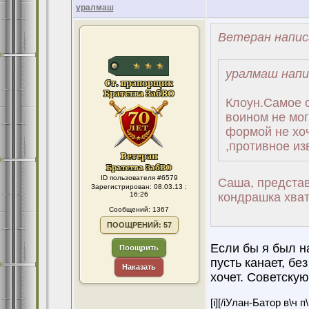
уралмаш
Ветеран напис
уралмаш напи
Клоун.Самое с
воином не мог
формой не хоч
,противное из
ID пользователя #6579
Саша, представ
Зарегистрирован: 08.03.13 :
16:26
кондрашка хват
Сообщений: 1367
ПООЩРЕНИЙ: 57
Если бы я был на
Поощрить
пусть канает, бе
Наказать
хочет. Советску
[i][/iУлан-Батор в\ч 