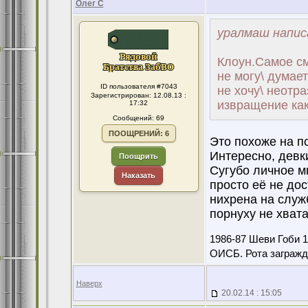
Олег С
уралмаш напис
Клоун.Самое см
не могу\ думае
ID пользователя #7043
не хочу\ неотра
Зарегистрирован: 12.08.13 :
извращение како
17:32
Сообщений: 69
ПООЩРЕНИЙ: 6
Это похоже на пс
Интересно, девк
Поощрить
Сугубо личное мн
Наказать
просто её не до
нихрена на служ
порнуху не хват
1986-87 Шеви Гоби 
ОИСБ. Рота загражд
Наверх
20.02.14 : 15:05