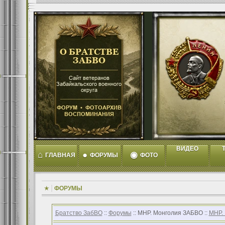
ВИДЕО
T
⌂
●
◉
ГЛАВНАЯ
ФОРУМЫ
ФОТО
ФОРУМЫ
Братство ЗабВО
::
Форумы
:: МНР. Монголия ЗАБВО ::
МНР.