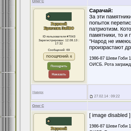
Олег С
Сарачай:
За эти памятники
попыток перепис
патриотизм. Кот
памятники, то и
ID пользователя #7043
"Народ не имеющ
Зарегистрирован: 12.08.13 :
17:32
произрастают др
Сообщений: 69
ПООЩРЕНИЙ: 6
1986-87 Шеви Гоби 
ОИСБ. Рота загражд
Поощрить
Наказать
Наверх
27.02.14 : 09:22
Олег С
[ image disabled ]
1986-87 Шеви Гоби 