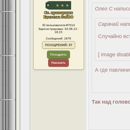
Олег С написа
Сарачай нап
ID пользователя #7014
Зарегистрирован: 02.08.13 :
18:15
Случайно вст
Сообщений: 1879
ПООЩРЕНИЙ: 97
[ image disabl
Поощрить
Наказать
А где павлини
Так над голов