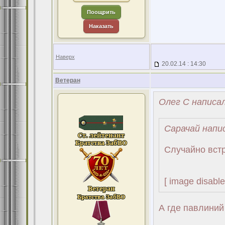
Поощрить
Наказать
Наверх
20.02.14 : 14:30
Ветеран
Олег С написал
Сарачай напис
Случайно встр
[ image disable
А где павлиний