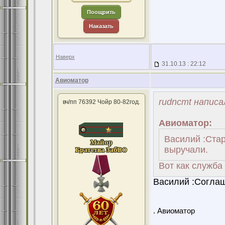
Поощрить
Наказать
Наверх
31.10.13 : 22:12
Авиоматор
rudncmt написа
вч/пп 76392 Чойр 80-82год.
Авиоматор:
Василий :Стар
выручали.
Вот как служба
Василий :Соглаш
. Авиоматор