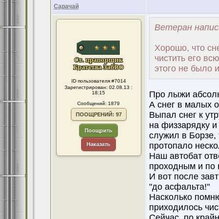
Сарачай
Ветеран напис
Хорошо, что сн
чистить его всю
этого не было и
ID пользователя #7014
Зарегистрирован: 02.08.13 :
Про лыжи абсолю
18:15
А снег в малых о
Сообщений: 1879
Выпал снег к утр
ПООЩРЕНИЙ: 97
на физзарядку и
Поощрить
служил в Борзе, 
протопало нескол
Наказать
Наш автобат отв
проходным и по 
И вот после зав
"до асфальта!"
Насколько помню
приходилось чис
Сейчас, по крайн