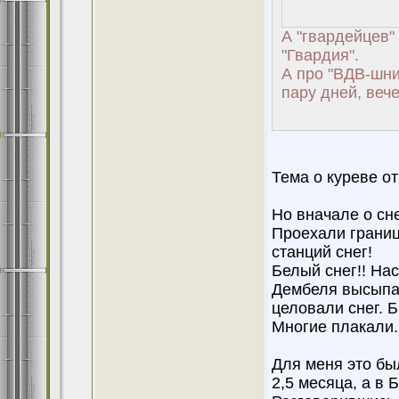
А "гвардейцев"
"Гвардия".
А про "ВДВ-шник
пару дней, вече
Тема о куреве о
Но вначале о сне
Проехали границу
станций снег!
Белый снег!! Нас
Дембеля высыпал
целовали снег. 
Многие плакали.
Для меня это был
2,5 месяца, а в 