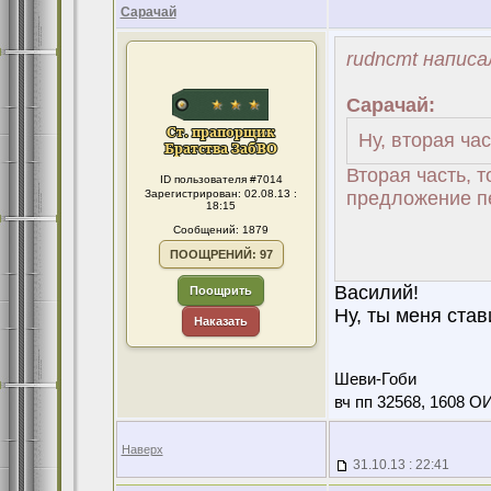
Сарачай
rudncmt написа
Сарачай:
Ну, вторая час
Вторая часть, т
ID пользователя #7014
Зарегистрирован: 02.08.13 :
предложение п
18:15
Сообщений: 1879
ПООЩРЕНИЙ: 97
Василий!
Поощрить
Ну, ты меня ставишь
Наказать
Шеви-Гоби
вч пп 32568, 1608 О
Наверх
31.10.13 : 22:41