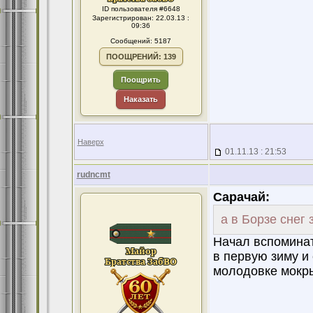
ID пользователя #6648
Зарегистрирован: 22.03.13 :
09:36
Сообщений: 5187
ПООЩРЕНИЙ: 139
Поощрить
Наказать
Наверх
01.11.13 : 21:53
rudncmt
Сарачай:
а в Борзе снег 
Начал вспоминат
в первую зиму и
молодовке мокры