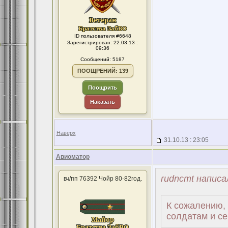
ID пользователя #6648
Зарегистрирован: 22.03.13 :
09:36
Сообщений: 5187
ПООЩРЕНИЙ: 139
Поощрить
Наказать
Наверх
31.10.13 : 23:05
Авиоматор
rudncmt написа
вч/пп 76392 Чойр 80-82год.
К сожалению,
солдатам и с