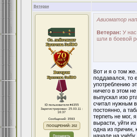
Ветеран
Авиоматор нап
Ветеран:
У нас 
шли в боевой р
Вот и я о том же
поддавался, то 
употреблению это
ничего в этом не
выпускал изо рта
считал нужным в
ID пользователя #4355
Зарегистрирован: 25.03.11 :
постоянно, а таб
16:37
терпеть не мог, 
Сообщений: 3593
вырасти, уйти из
ПООЩРЕНИЙ: 202
одна из причин, 
начале на учёбу,
Поощрить