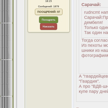
18:15
Сарачай:
Сообщений: 1879
rudncmt напи
ПООЩРЕНИЙ: 97
Сарачай:Пр
Поощрить
дембеля!
Наказать
Только один
Так один на 
Тогда соглас
Из пехоты мо
шники из наш
фотография
А "гвардейцев
"Гвардия".
А про "ВДВ-шн
купе пару дней