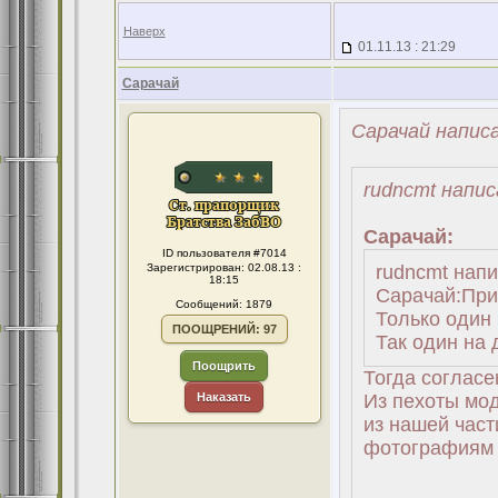
Наверх
01.11.13 : 21:29
Сарачай
Сарачай написа
rudncmt напис
Сарачай:
ID пользователя #7014
Зарегистрирован: 02.08.13 :
rudncmt напис
18:15
Сарачай:При
Сообщений: 1879
Только один 
ПООЩРЕНИЙ: 97
Так один на д
Поощрить
Тогда согласен
Наказать
Из пехоты мод
из нашей част
фотографиям