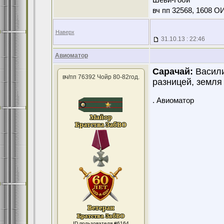
Шеви-Гоби
вч пп 32568, 1608 О
Наверх
31.10.13 : 22:46
Авиоматор
Сарачай:
Васили
вч/пп 76392 Чойр 80-82год.
разницей, земля 
. Авиоматор
ID пользователя #6164