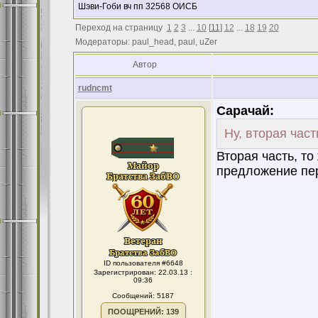
Шэви-Гоби вч пп 32568 ОИСБ
Переход на страницу
1
2
3
...
10
[
11
]
12
...
18
19
20
Модераторы: paul_head, paul, uZer
Автор
rudncmt
Сарачай:
Ну, вторая часть
Вторая часть, то 
предложение пер
ID пользователя #6648
Зарегистрирован: 22.03.13 :
09:36
Сообщений: 5187
ПООЩРЕНИЙ: 139