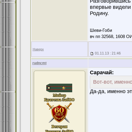
Разговорившись 
впервые видели 
Родину.
Шеви-Гоби
вч пп 32568, 1608 О
Наверх
01.11.13 : 21:46
rudncmt
Сарачай:
Вот-вот, именн
Да-да, именно эт