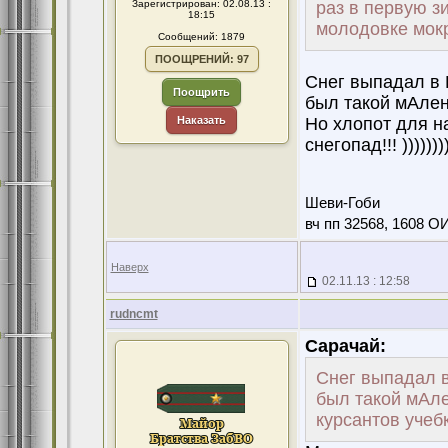
Зарегистрирован: 02.08.13 :
раз в первую з
18:15
молодовке мокр
Сообщений: 1879
ПООЩРЕНИЙ: 97
Снег выпадал в 
Поощрить
был такой мАлень
Наказать
Но хлопот для н
снегопад!!! ))))))))
Шеви-Гоби
вч пп 32568, 1608 О
Наверх
02.11.13 : 12:58
rudncmt
Сарачай:
Снег выпадал в
был такой мАле
курсантов учебк