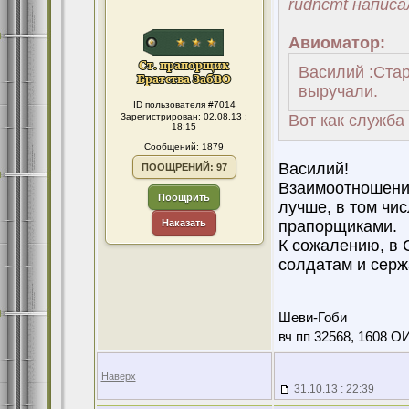
rudncmt написа
Авиоматор:
Василий :Стар
выручали.
ID пользователя #7014
Зарегистрирован: 02.08.13 :
Вот как служба
18:15
Сообщений: 1879
Василий!
ПООЩРЕНИЙ: 97
Взаимоотношени
Поощрить
лучше, в том чи
Наказать
прапорщиками.
К сожалению, в 
солдатам и серж
Шеви-Гоби
вч пп 32568, 1608 О
Наверх
31.10.13 : 22:39