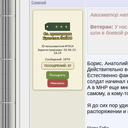
Сарачай
Авиоматор нап
Ветеран:
У нас 
шли в боевой р
ID пользователя #7014
Зарегистрирован: 02.08.13 :
18:15
Сообщений: 1879
Борис, Анатолий
ПООЩРЕНИЙ: 97
Действительно в
Естественно факт
Поощрить
солдат начинал 
Наказать
А в МНР еще мно
самому, а кому-то
Я до сих пор уд
распоряжении и н