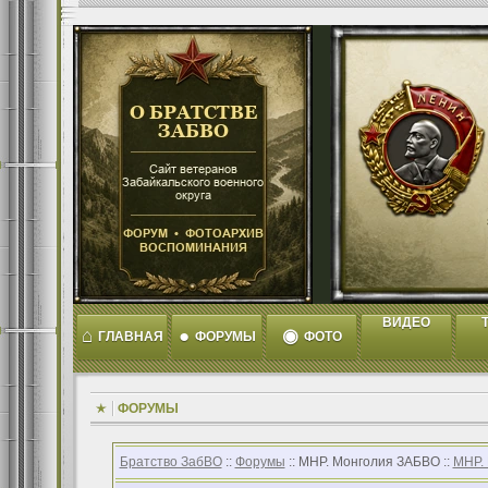
ВИДЕО
T
⌂
●
◉
ГЛАВНАЯ
ФОРУМЫ
ФОТО
ФОРУМЫ
Братство ЗабВО
::
Форумы
:: МНР. Монголия ЗАБВО ::
МНР.