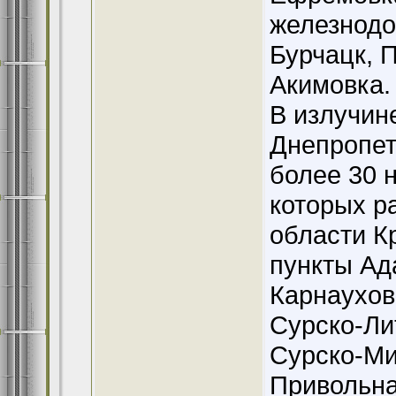
железнодо
Бурчацк, 
Акимовка.
В излучин
Днепропет
более 30 
которых р
области К
пункты Ад
Карнаухов
Сурско-Ли
Сурско-Ми
Привольна