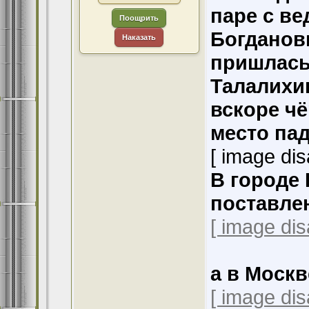
паре с в
Поощрить
Богданов
Наказать
пришлась 
Талалихин
вскоре ч
место пад
[ image dis
В городе
поставле
[ image dis
а в Москв
[ image dis