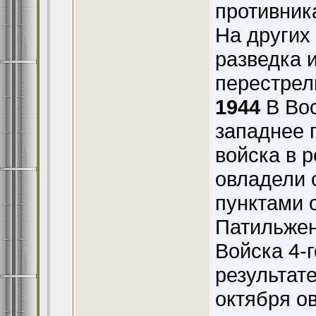
противник
На других
разведка 
перестрел
1944
В Вос
западнее 
войска в 
овладели 
пунктами 
Патильжен
Войска 4-
результат
октября о