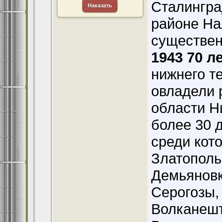
Сталингра
Наказать
районе На
существен
1943 70 л
нижнего т
овладели 
области Н
более 30 
среди кот
Златополь,
Демьяновк
Серогозы,
Волканешт