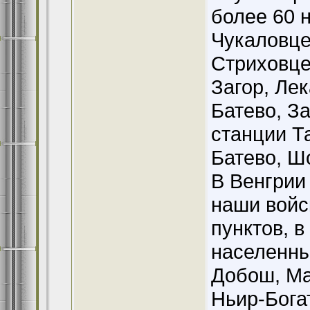
более 60 
Чукаловце
Стриховце,
Загор, Ле
Батево, З
станции Т
Батево, Ш
В Венгрии
наши войс
пунктов, 
населенны
Добош, Ма
Ньир-Бога