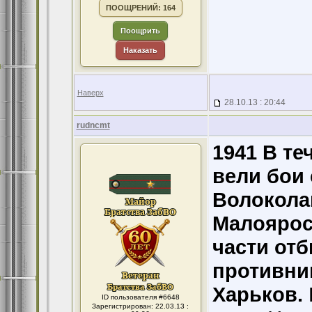
ПООЩРЕНИЙ: 164
Поощрить
Наказать
Наверх
28.10.13 : 20:44
rudncmt
1941 В те
вели бои
Волокола
Малоярос
части отб
противни
Харьков.
ID пользователя #6648
Зарегистрирован: 22.03.13 :