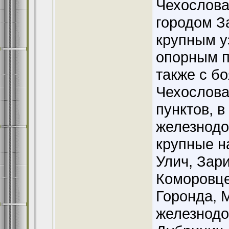
Чехослова
городом З
крупным у
опорным п
также с б
Чехослова
пунктов, в
железнодо
крупные н
Улич, Зар
Коморовце
Горонда, 
железнодо