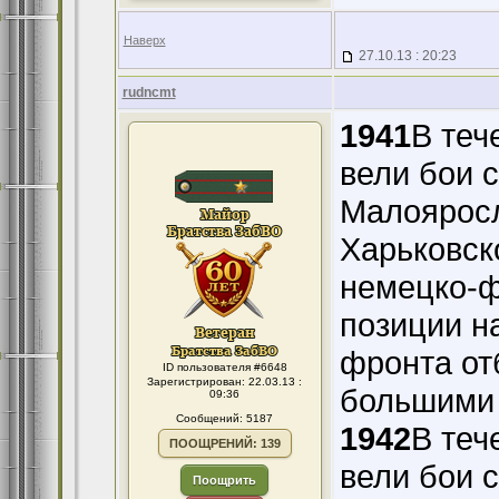
Наверх
27.10.13 : 20:23
rudncmt
1941
В теч
вели бои 
Малояросл
Харьковск
немецко-ф
позиции н
фронта от
ID пользователя #6648
Зарегистрирован: 22.03.13 :
большими 
09:36
Сообщений: 5187
1942
В теч
ПООЩРЕНИЙ: 139
вели бои 
Поощрить