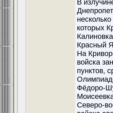
В излучин
Днепропет
несколько
которых К
Калиновка
Красный Я
На Кривор
войска за
пунктов, 
Олимпиадо
Фёдоро-Шу
Моисеевка
Северо-во