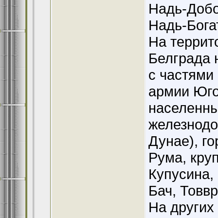
Надь-Добо
Надь-Богат
На террит
Белграда 
с частями
армии Юго
населенны
железнодо
Дунае), г
Рума, кру
Купусина,
Бач, Товв
На других