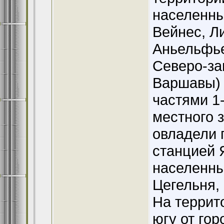
населенны
Вейнес, Л
Аньельфье
Северо-за
Варшавы) 
частями 1
местного з
овладели 
станцией 
населенны
Цегельня,
На террит
югу от го