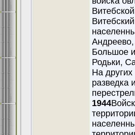
войска ов
Витебской
Витебский,
населенны
Андреево,
Большое и
Родьки, С
На других
разведка 
перестрел
1944
Войск
территори
населенны
территори