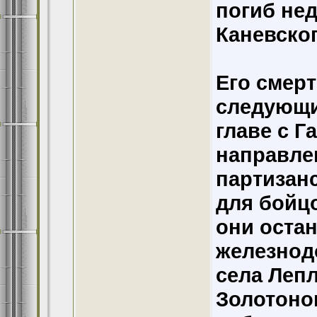
погиб нед
Каневско
Его смер
следующи
главе с Г
направле
партизанс
для бойцо
они оста
железнод
села Лепл
Золотоно