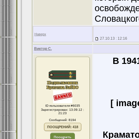
освобожде
Словацког
Наверх
27.10.13 : 12:16
Виктор С.
В 194
[ imag
ID пользователя #6035
Зарегистрирован: 13.09.12 :
21:23
Сообщений: 8194
ПООЩРЕНИЙ: 418
Крамато
Поощрить