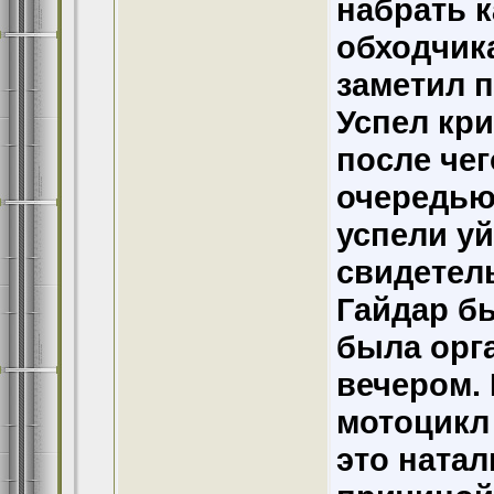
набрать к
обходчик
заметил п
Успел кри
после че
очередью
успели уй
свидетел
Гайдар бы
была орг
вечером. 
мотоцикл 
это натал