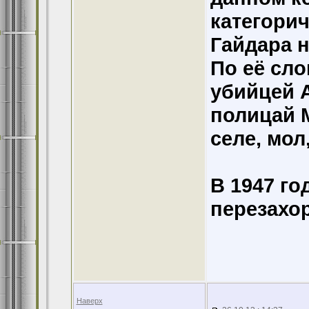
категорич
Гайдара н
По её сл
убийцей 
полицай 
селе, мол
В 1947 го
перезахо
Наверх