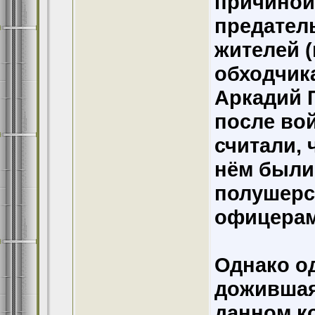
причиной
предател
жителей 
обходчика
Аркадий 
после во
считали, 
нём были
полушерс
офицерам
Однако о
дожившая 
данном к