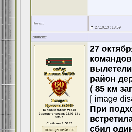
Наверх
27.10.13 : 18:59
rudncmt
27 октябр
командов
вылетели
район де
( 85 км з
[ image dis
При подх
ID пользователя #6648
Зарегистрирован: 22.03.13 :
встретила
09:36
Сообщений: 5187
сбил один
ПООЩРЕНИЙ: 139