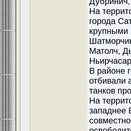
Дубринич,
На террит
города Са
крупными 
Шатморчик
Матолч, Дь
Ньирчасар
В районе 
отбивали 
танков про
На террит
западнее 
совместно
освободит