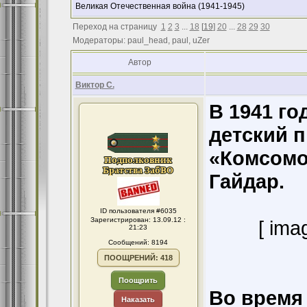
Великая Отечественная война (1941-1945)
Переход на страницу
1
2
3
...
18
[
19
]
20
...
28
29
30
Модераторы: paul_head, paul, uZer
Автор
Виктор С.
В 1941 го
детский п
«Комсомо
Гайдар.
ID пользователя #6035
Зарегистрирован: 13.09.12 :
[ ima
21:23
Сообщений: 8194
ПООЩРЕНИЙ: 418
Поощрить
Во время
Наказать