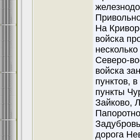
железнодо
Привольно
На Кривор
войска пр
несколько
Северо-во
войска за
пунктов, 
пункты Чу
Зайково, 
Папоротно
Задубровь
дорога Не