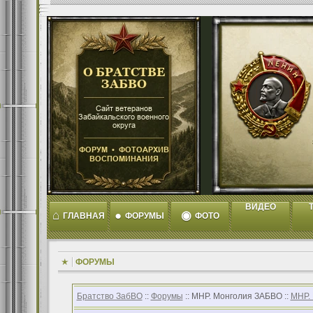
ВИДЕО
T
⌂
●
◉
ГЛАВНАЯ
ФОРУМЫ
ФОТО
ФОРУМЫ
Братство ЗабВО
::
Форумы
:: МНР. Монголия ЗАБВО ::
МНР.