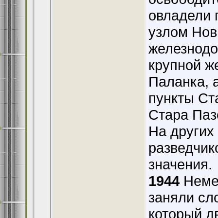
овладели 
узлом Нов
железнодо
крупной ж
Паланка, 
пункты Ст
Стара Паз
На других
разведчико
значения.
1944
Немец
заняли сл
который д