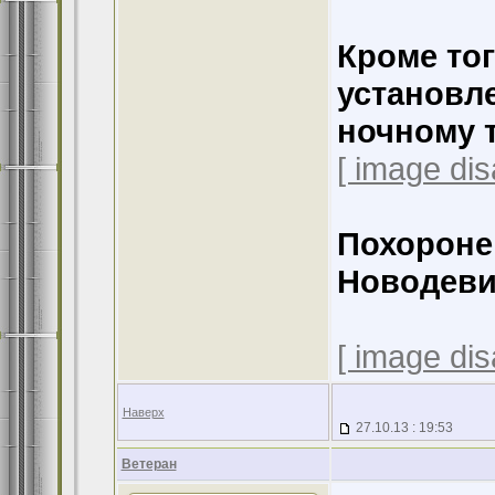
Кроме то
установл
ночному 
[ image dis
Похороне
Новодеви
[ image dis
Наверх
27.10.13 : 19:53
Ветеран