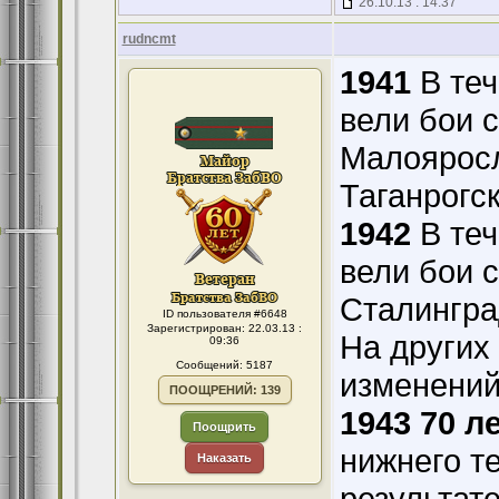
26.10.13 : 14:37
rudncmt
1941
В теч
вели бои 
Малояросл
Таганрогс
1942
В теч
вели бои 
Сталингра
ID пользователя #6648
Зарегистрирован: 22.03.13 :
На других
09:36
Сообщений: 5187
изменений
ПООЩРЕНИЙ: 139
1943 70 л
Поощрить
нижнего т
Наказать
результат