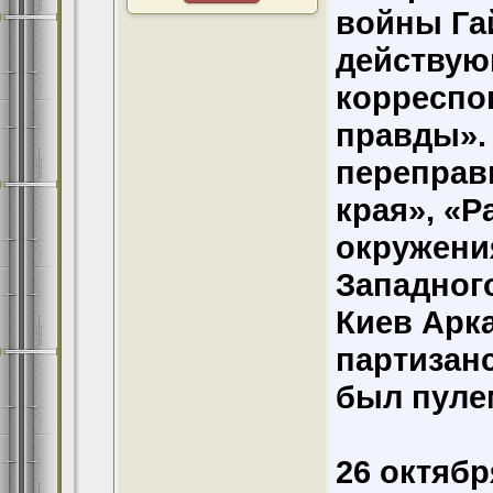
войны Га
действую
корреспо
правды».
переправы
края», «Р
окружения
Западног
Киев Арк
партизанс
был пуле
26 октябр