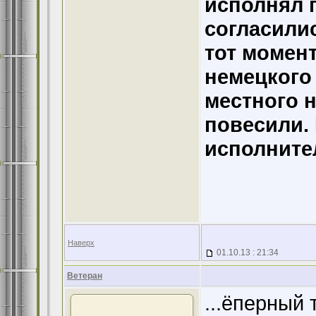
исполнял 
согласилис
тот момен
немецкого
местного 
повесили. 
исполните
Наверх
01.10.13 : 21:34
Ветеран
...ёперный т