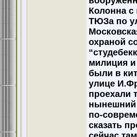
вооружённ
Колонна с
ТЮЗа по у
Московска
охраной с
“студебекк
милиция и
были в ки
улице И.Ф
проехали т
нынешний 
по-соврем
сказать пр
сейчас там