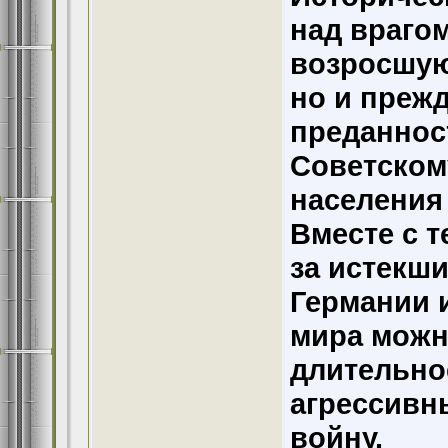
над врагом
возросшую
но и преж
преданнос
Советском
населения
Вместе с 
за истекш
Германии 
мира можн
длительно
агрессивн
войну.