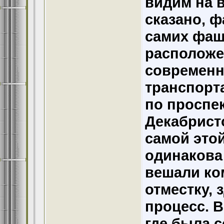
видим на в
сказано, ф
самих фаш
расположе
современн
транспорта
по проспе
Декабристо
самой это
одинакова 
вешали ком
отместку,
процесс. В
где была с