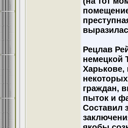
(на тот м
помещение
преступна
выразилас
Рецлав Ре
немецкой 
Харькове, 
некоторых
граждан, в
пыток и ф
Составил
заключения
якобы соз