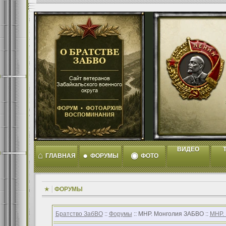
ВИДЕО
T
⌂
●
◉
ГЛАВНАЯ
ФОРУМЫ
ФОТО
ФОРУМЫ
Братство ЗабВО
::
Форумы
:: МНР. Монголия ЗАБВО ::
МНР.