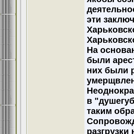
деятельно
эти заключ
Харьковско
Харьковск
На основа
были арес
них были р
умерщвлен
Неоднокра
в "душегу
таким обра
Сопровожд
разгрузки