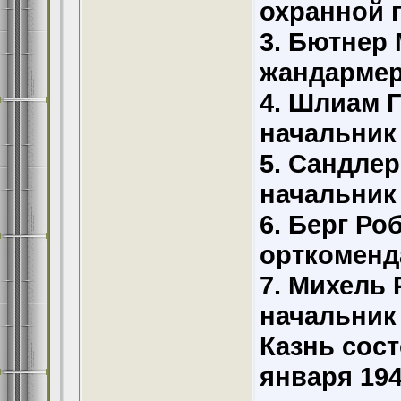
охранной 
3. Бютнер 
жандармер
4. Шлиам Г
начальник
5. Сандле
начальник
6. Берг Ро
орткоменд
7. Михель 
начальник
Казнь сос
января 19