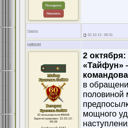
Поощрить
Наказать
Наверх
02.10.13 : 06:31
rudncmt
2 октября:
«Тайфун» 
командова
в обращении
половиной 
предпосылк
мощного уд
ID пользователя #6648
Зарегистрирован: 22.03.13 :
наступлени
09:36
Сообщений: 5187