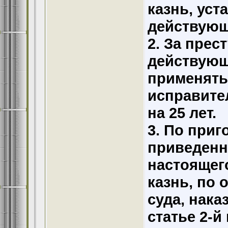
казнь, ус
действующ
2. За прес
действующ
применять
исправите
на 25 лет.
3. По приг
приведенн
настоящег
казнь, по
суда, нак
статье 2-й