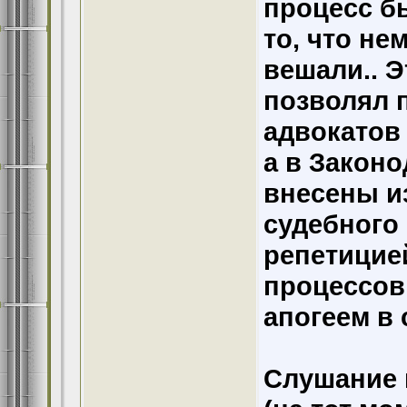
процесс б
то, что не
вешали.. Э
позволял 
адвокатов
а в Закон
внесены и
судебного 
репетицией
процессов
апогеем в
Слушание 