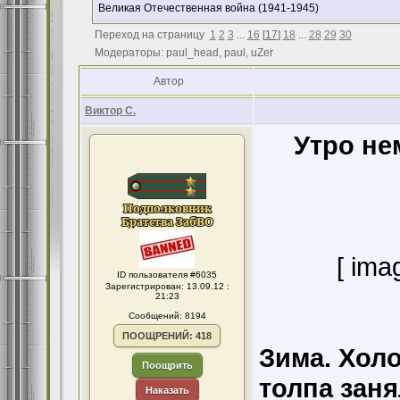
Великая Отечественная война (1941-1945)
Переход на страницу
1
2
3
...
16
[
17
]
18
...
28
29
30
Модераторы: paul_head, paul, uZer
Автор
Виктор С.
Утро не
[ ima
ID пользователя #6035
Зарегистрирован: 13.09.12 :
21:23
Сообщений: 8194
ПООЩРЕНИЙ: 418
Зима. Хол
Поощрить
толпа зан
Наказать