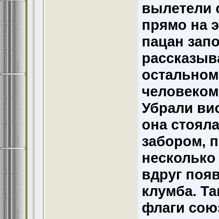
вылетели 
прямо на э
пацан запо
рассказыва
остальном
человеком
Убрали ви
она стоял
забором, 
несколько 
вдруг поя
клумба. Т
флаги сою