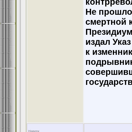
контррево
Не прошло
смертной к
Президиум
издал Ука
к изменни
подрывника
совершив
государст
Наверх