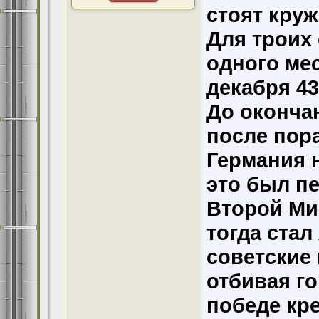
стоят круж
Для троих
одного мес
декабря 43
До оконча
после пор
Германия н
это был п
Второй Ми
тогда стал
советские 
отбивая го
победе кре