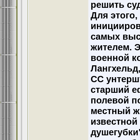
решить су
Для этого
иницииров
самых выс
жителем. 
военной к
Лангхельд
СС унтерш
старший е
полевой п
местный ж
известной
душегубки