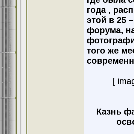
года , рас
этой в 25 
форума, н
фотографи
того же м
современн
[ ima
Казнь ф
осв