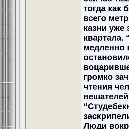
тогда как 
всего мет
казни уже
квартала.
медленно 
остановил
воцаривше
громко за
чтения чел
вешателей
“Студебекк
заскрипел
Люди вокр