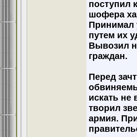
поступил 
шофера ха
Принимал 
путем их у
Вывозил н
граждан.
Перед зач
обвиняемы
искать не 
творил зве
армия. Пр
правитель