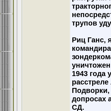
тракторно
непосредс
трупов уд
Риц Ганс, 
командира
зондерком
уничтожен
1943 года 
расстреле
Подворки, 
допросах 
СД.