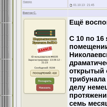
Наверх
01.10.13 : 21:45
Виктор С.
Ещё воспо
С 10 по 16
помещении
Николаевс
ID пользователя #6035
Зарегистрирован: 13.09.12 :
драматиче
21:23
Сообщений: 8194
открытый 
ПООЩРЕНИЙ: 418
трибунала
Поощрить
делу неме
Наказать
протяжении
семь месяц