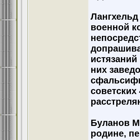
Лангхельд
военной к
непосредст
допрашива
истязаний
них завед
сфальсифи
советских
расстрелян
Буланов М
родине, п