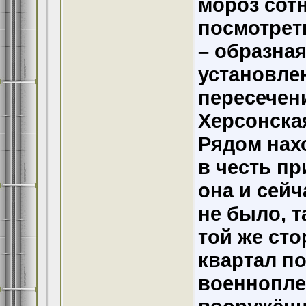
мороз сот
посмотрет
– образна
установлен
пересечен
Херсонская
Рядом нах
в честь пр
она и сейч
не было, т
той же сто
квартал п
военнопле