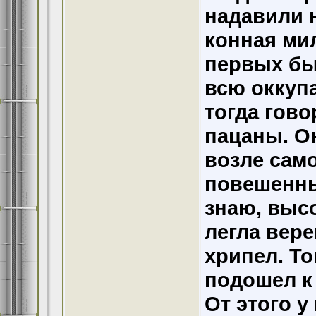
надавили 
конная мил
первых бы
всю оккупа
тогда гов
пацаны. О
возле само
повешенны
знаю, выс
легла вере
хрипел. Т
подошел к 
От этого 